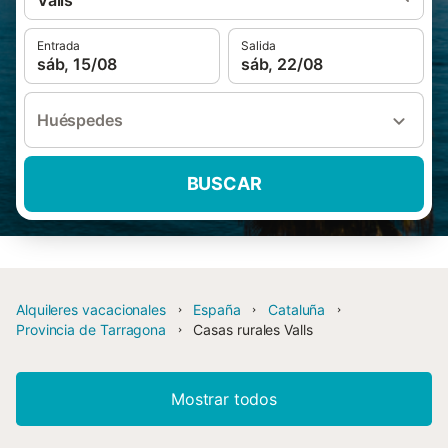
Valls
Entrada
Salida
sáb, 15/08
sáb, 22/08
Huéspedes
BUSCAR
Alquileres vacacionales
España
Cataluña
Provincia de Tarragona
Casas rurales Valls
Mostrar todos