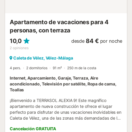
El balcón orientado al oeste invita a relajaros en las dos
tumbonas, perfecto para disfrutar del sol por la mañana y
de atardeceres espectaculares. La...
Apartamento de vacaciones para 4
personas, con terraza
10,0
84 €
desde
por noche
2
opiniones
Caleta de Vélez, Vélez-Málaga
4 pers.
2 dormitorios
91 m²
250 m de la costa
Internet, Aparcamiento, Garaje, Terraza, Aire
acondicionado, Televisión por satélite, Ropa de cama,
Toallas
¡Bienvenido a TERRASOL ALEXIA 9! Este magnífico
apartamento de nueva construcción te ofrece el lugar
perfecto para disfrutar de unas vacaciones inolvidables en
Caleta de Vélez, una de las zonas más demandadas de la
Costa del Sol por su tranquilidad, cercanía al mar y
Cancelación GRATUITA
excelentes servicios. El apartamento cuenta con 2 amplios