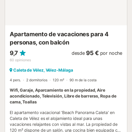
televisión y aire-acondicionado 🍳 Cocina independiente
totalmente equipada 🌅 Terraza con vistas El gran
atractivo del apartamento es su terraza: Vistas abiertas al
mar y a la ciudad Espacio ideal para desayunar al aire libre
Perfecta para relajarte o disfrutar de atardeceres
mediterráneos 🧳 Servicios incluidos 📶 Wifi gratuito 📺
Apartamento de vacaciones para 4
Televisión 🛗 Ascensor Aire-acondicionado en el salón-
personas, con balcón
comedor 🛏️ Ropa de cama y toallas incluidas 📍 Ubicación
Situado en una de...
9,7
95 €
desde
por noche
60
opiniones
Caleta de Vélez, Vélez-Málaga
4 pers.
2 dormitorios
120 m²
90 m de la costa
Wifi, Garaje, Aparcamiento en la propiedad, Aire
acondicionado, Televisión, Libre de barreras, Ropa de
cama, Toallas
El apartamento vacacional 'Beach Panorama Caleta' en
Caleta de Vélez es el alojamiento ideal para unas
vacaciones relajantes con vistas al mar. La propiedad de
120 m² dispone de un salón, una cocina bien equipada con