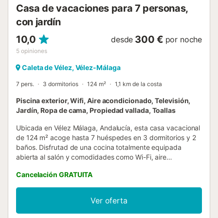
Casa de vacaciones para 7 personas,
con jardín
10,0
300 €
desde
por noche
5
opiniones
Caleta de Vélez, Vélez-Málaga
7 pers.
3 dormitorios
124 m²
1,1 km de la costa
Piscina exterior, Wifi, Aire acondicionado, Televisión,
Jardín, Ropa de cama, Propiedad vallada, Toallas
Ubicada en Vélez Málaga, Andalucía, esta casa vacacional
de 124 m² acoge hasta 7 huéspedes en 3 dormitorios y 2
baños. Disfrutad de una cocina totalmente equipada
abierta al salón y comodidades como Wi-Fi, aire
acondicionado en salón y dormitorios, televisión, vídeo
Cancelación GRATUITA
bajo demanda, cafetera, ducha exterior, self check-in y
toallas de playa. También tenéis 2 bicicletas a vuestra
disposición y acceso a equipamiento de gimnasio
Ver oferta
compartido. Salid al jardín y relajaos en la piscina exterior,
con mantenimiento automático diario y supervisión