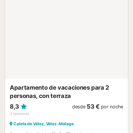
piscina (abierta de mediados de mayo a mediados de
septiembre), piscina infantil y ducha exterior, que podéis
utilizar. La vivienda está rodeada de un campo de golf. El
centro de Caleta de Vélez y Torre del Mar están a poca
distancia en coche y el transporte público se encuentra a
poca distancia a pie. Tenéis una plaza de aparcamiento
disponible en garaje; también hay aparcamiento gratuito
en la calle. Se admiten familias con niños. No se permiten
mascotas. Por favor, evitad ruidos innecesarios y respetad
a los vecinos. No se permiten visitas externas no incluidas
en la reserva. El interior es libre de barreras y el edificio
dispone de ascensor. Hay toallas de playa y piscina
disponibles. Tened en cuenta que durante vuestra
estancia...
Apartamento de vacaciones para 2
personas, con terraza
8,3
53 €
desde
por noche
3
opiniones
Caleta de Vélez, Vélez-Málaga