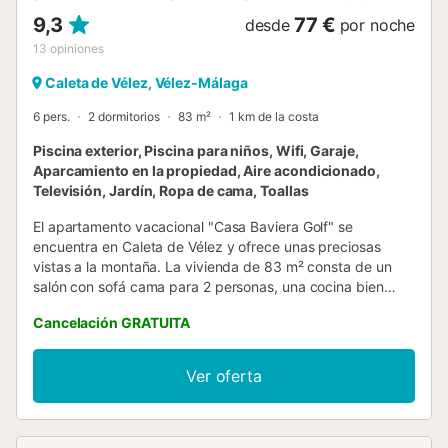
9,3
77 €
desde
por noche
13
opiniones
Caleta de Vélez, Vélez-Málaga
6 pers.
2 dormitorios
83 m²
1 km de la costa
Piscina exterior, Piscina para niños, Wifi, Garaje,
Aparcamiento en la propiedad, Aire acondicionado,
Televisión, Jardín, Ropa de cama, Toallas
El apartamento vacacional "Casa Baviera Golf" se
encuentra en Caleta de Vélez y ofrece unas preciosas
vistas a la montaña. La vivienda de 83 m² consta de un
salón con sofá cama para 2 personas, una cocina bien
equipada con lavavajillas, 2 dormitorios y 2 baños, y tiene
Cancelación GRATUITA
capacidad para un máximo de 6 personas. Entre las
comodidades adicionales se incluyen Wi-Fi, smart TV con
servicios de streaming, aire acondicionado en el salón,
Ver oferta
calefacción y lavadora. Bajo petición y con coste adicional,
podéis disponer de cuna y trona. El alojamiento cuenta con
un espacio exterior privado con terraza abierta y
barbacoa. Además, hay una zona exterior comunitaria con