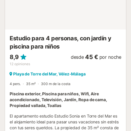
Todas las ventanas del balcón se pueden abrir. En solo 5
minutos a pie llegáis al paseo marítimo de Torre del Mar,
donde podéis pasear o descansar bajo las palmeras. El
ambiente es tranquilo, ideal para familias y quienes buscan
descanso. La playa está a solo 50 m. Tiendas y
supermercados se encuentran a poca distancia andando...
Estudio para 4 personas, con jardín y
piscina para niños
8,9
45 €
desde
por noche
12
opiniones
Playa de Torre del Mar, Vélez-Málaga
4 pers.
35 m²
300 m de la costa
Piscina exterior, Piscina para niños, Wifi, Aire
acondicionado, Televisión, Jardín, Ropa de cama,
Propiedad vallada, Toallas
El apartamento estudio Estudio Sonia en Torre del Mar es
el alojamiento ideal para pasar unas vacaciones sin estrés
con tus seres queridos. La propiedad de 35 m² consta de