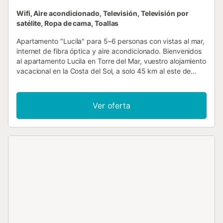
Wifi, Aire acondicionado, Televisión, Televisión por
satélite, Ropa de cama, Toallas
Apartamento "Lucila" para 5–6 personas con vistas al mar,
internet de fibra óptica y aire acondicionado. Bienvenidos
al apartamento Lucila en Torre del Mar, vuestro alojamiento
vacacional en la Costa del Sol, a solo 45 km al este de
Málaga. La vivienda está en la séptima planta de un
edificio cuidado con ascensor que os lleva directamente
hasta la puerta. El salón es acogedor y dispone de dos
Ver oferta
sofás, televisor y mesa de comedor. Desde aquí accedéis
al balcón, ideal para desayunar con vistas al mar y zonas
verdes. Hay tres dormitorios: dos con cama doble y uno
con dos camas individuales. Hay espacio de almacenaje
suficiente. El baño cuenta con ducha, lavabo, WC y bidé.
Aquí también encontraréis la lavadora. La cocina está
totalmente equipada con nevera, lavavajillas, horno,
vitrocerámica, cafetera, hervidor, tostadora y menaje
completo. En el lavadero independiente tenéis productos
de limpieza y utensilios de planchado. El balcón orientado
al sur invita a relajaros con mesa y sillas, perfecto para el
primer café de la mañana o una copa de vino por la noche.