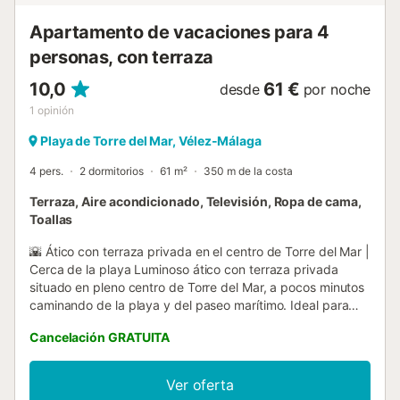
Apartamento de vacaciones para 4
personas, con terraza
10,0
61 €
desde
por noche
1
opinión
Playa de Torre del Mar, Vélez-Málaga
4 pers.
2 dormitorios
61 m²
350 m de la costa
Terraza, Aire acondicionado, Televisión, Ropa de cama,
Toallas
🌇 Ático con terraza privada en el centro de Torre del Mar |
Cerca de la playa Luminoso ático con terraza privada
situado en pleno centro de Torre del Mar, a pocos minutos
caminando de la playa y del paseo marítimo. Ideal para
parejas, familias o pequeños grupos que buscan
Cancelación GRATUITA
comodidad, buena ubicación y disfrutar de la Costa del
Sol con todos los servicios a su alcance. 🏡 El alojamiento
A&N Ático Dulcinea B es un ático moderno y bien
Ver oferta
equipado, ubicado en la última planta de un edificio con