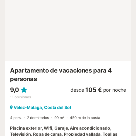
acondicionado en el salón-comedor para mantener una
temperatura agradable. La piscina está abierta solo
durante la temporada de verano, sujeta a las normativas
de la comunidad de propietarios. No dejes escapar la
oportunidad de vivir unas vacaciones inolvidables en este
hermoso apartamento junto a la playa en Torre del Mar.
¡Reserva ahora y sumérgete en la belleza del
Mediterráneo!...
Apartamento de vacaciones para 4
personas
9,0
105 €
desde
por noche
11
opiniones
Vélez-Málaga, Costa del Sol
4 pers.
2 dormitorios
90 m²
450 m de la costa
Piscina exterior, Wifi, Garaje, Aire acondicionado,
Televisión, Ropa de cama, Propiedad vallada, Toallas