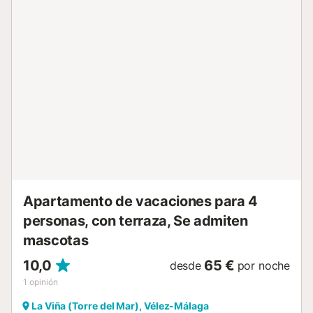
que consta de una piscina y un jardín, para su uso. Pasa la
tarde tomando el sol en tu terraza con un buen libro y
luego refréscate en la piscina. Distancia andando/en
coche al restaurante más cercano: 1,12 km. Distancia
andando/en coche a la cafetería más cercana: 1,84km.
Distancia andando/en coche al bar más cercano: 1,84km.
Distancia andando/en coche al supermercado más
cercano: 1,72km. Distancia andando/en coche a la playa:
2km Caleta de Velez Playa Distancia al aeropuerto de
Málaga: 50,7km Hay aparcamiento gratuito en la calle. Se
admiten mascotas pequeñas. La ropa de cama y las
toallas están incluidas en el precio. El edificio dispone de
un ascensor. Hay una trona disponible bajo petición....
Apartamento de vacaciones para 4
personas, con terraza, Se admiten
mascotas
10,0
65 €
desde
por noche
1
opinión
La Viña (Torre del Mar), Vélez-Málaga