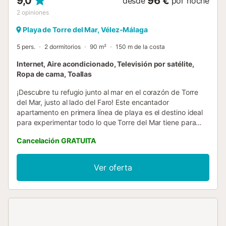
9,0
96 €
desde
por noche
2
opiniones
Playa de Torre del Mar, Vélez-Málaga
5 pers.
2 dormitorios
90 m²
150 m de la costa
Internet, Aire acondicionado, Televisión por satélite,
Ropa de cama, Toallas
¡Descubre tu refugio junto al mar en el corazón de Torre
del Mar, justo al lado del Faro! Este encantador
apartamento en primera línea de playa es el destino ideal
para experimentar todo lo que Torre del Mar tiene para
ofrecer durante todo el año. Con uno de los mejores climas
Cancelación GRATUITA
de Europa, este vibrante enclave te brinda experiencias
únicas tanto en invierno como en verano. Ubicado en un
edificio con ascensor, este apartamento en el séptimo piso
Ver oferta
ofrece unas vistas impresionantes al mar Mediterráneo. Al
entrar, serás recibido por un acogedor hall que te conduce
a un dormitorio encantador con una cama doble de 135
cm. La cocina independiente te proporciona un espacio
cómodo y funcional para preparar tus comidas favoritas,
luminoso salón-comedor con aire acondicionado y con