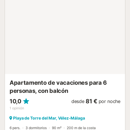
maravillosas vistas al mar. La cocina está equipada con
todo lo necesario para una estancia placentera, y el
apartamento cuenta con aire acondicionado para mayor
comodidad. Además, tendrás acceso a una piscina
comunitaria de temporada durante los meses de verano,
sujeta a las normas de la comunidad de vecinos. ¡No
esperes más y reserva ahora para sumergirte en la belleza
del mar desde tu propio oasis costero!...
Apartamento de vacaciones para 6
personas, con balcón
10,0
81 €
desde
por noche
1
opinión
Playa de Torre del Mar, Vélez-Málaga
6 pers.
3 dormitorios
90 m²
200 m de la costa