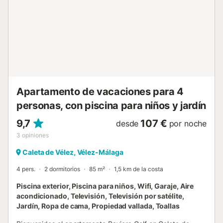
independiente está completamente equipada, con
electrodomésticos y utensilios necesarios para preparar
comidas durante tu estancia. Desde el salón se accede a
una agradable terraza privada, ideal para desayunar al
aire libre, tomar el sol o relajarse disfrutando del clima
mediterráneo. 🛏 Distribución El apartamento cuenta con
dos dormitorios: 🛏 Dormitorio principal con cama doble y
baño en suite 🛏 Segundo dormitorio con dos camas
individuales Además, dispone de un segundo baño
Apartamento de vacaciones para 4
completo, uno con ducha y otro con bañera, aportando
personas, con piscina para niños y jardín
mayor comodidad durante la estancia...
9,7
107 €
desde
por noche
3
opiniones
Caleta de Vélez, Vélez-Málaga
4 pers.
2 dormitorios
85 m²
1,5 km de la costa
Piscina exterior, Piscina para niños, Wifi, Garaje, Aire
acondicionado, Televisión, Televisión por satélite,
Jardín, Ropa de cama, Propiedad vallada, Toallas