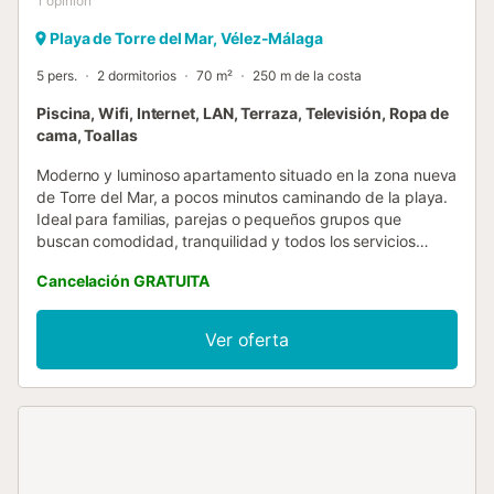
1
opinión
Playa de Torre del Mar, Vélez-Málaga
5 pers.
2 dormitorios
70 m²
250 m de la costa
Piscina, Wifi, Internet, LAN, Terraza, Televisión, Ropa de
cama, Toallas
Moderno y luminoso apartamento situado en la zona nueva
de Torre del Mar, a pocos minutos caminando de la playa.
Ideal para familias, parejas o pequeños grupos que
buscan comodidad, tranquilidad y todos los servicios
cerca para disfrutar de la Costa del Sol. 🏡 El alojamiento
Cancelación GRATUITA
A&N La Vega 13 es un apartamento amplio, cómodo y bien
equipado, ubicado en una zona residencial tranquila de
Torre del Mar. Su ubicación permite acceder fácilmente
Ver oferta
caminando a la playa, supermercados, restaurantes,
cafeterías y tiendas, lo que lo convierte en una excelente
opción para unas vacaciones relajadas sin necesidad de
utilizar el coche. El apartamento dispone de un salón-
comedor luminoso, con sofá cama doble, televisión y mesa
de comedor, perfecto para descansar después de un día
de playa o disfrutar de momentos en familia. La cocina