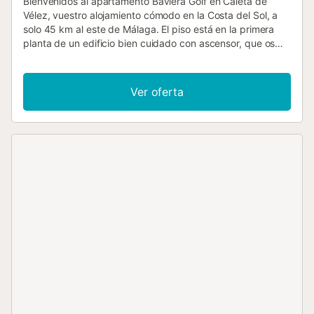
Bienvenidos al apartamento Baviera Golf en Caleta de
Vélez, vuestro alojamiento cómodo en la Costa del Sol, a
solo 45 km al este de Málaga. El piso está en la primera
planta de un edificio bien cuidado con ascensor, que os
lleva directamente desde la plaza de garaje privada hasta
la puerta. Desde el balcón parcialmente cubierto
disfrutaréis de unas vistas preciosas a los jardines y al mar,
Ver oferta
así como a Torre del Mar. El luminoso recibidor conduce al
salón, que cuenta con una acogedora zona de estar,
Smart TV y un elegante comedor para cuatro personas.
Desde aquí también se accede al balcón, ideal para
desayunos al aire libre o veladas relajadas. Ambos
dormitorios tienen camas dobles. El dormitorio principal
dispone de aire acondicionado y el segundo de ventilador.
Los dos cuentan con grandes armarios empotrados con
mucho espacio de almacenaje; uno de ellos ofrece acceso
directo al balcón. Hay dos baños modernos: uno con
ducha a ras de suelo y otro con bañera-ducha,
proporcionando comodidad y privacidad. La cocina está
totalmente equipada con frigorífico grande, lavavajillas,
horno, vitrocerámica, microondas, cafetera, hervidor,
tostadora y menaje completo. Lavadora, secadora y
equipo de planchado están en el lavadero independiente.