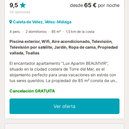
9,5
65 €
desde
por noche
24
opiniones
Caleta de Vélez, Vélez-Málaga
4 pers.
2 dormitorios
85 m²
1,5 km de la costa
Piscina exterior, Wifi, Aire acondicionado, Televisión,
Televisión por satélite, Jardín, Ropa de cama, Propiedad
vallada, Toallas
El encantador apartamento "Lux Apartm BEAUVIVIR",
situado en la ciudad costera de Torre del Mar, es el
alojamiento perfecto para unas vacaciones sin estrés con
tus seres queridos. La propiedad de 85 m² consta de un
salón, una cocina bien equipada con lavavajillas, 2
Cancelación GRATUITA
dormitorios y 2 baños, por lo que puede alojar a 4
personas. Los servicios adicionales incluyen Wi-Fi
adecuado para videollamadas, aire acondicionado (en
Ver oferta
todas las habitaciones), una lavadora, un reproductor de
DVD, así como un televisor. La zona exterior privada
incluye una terraza abierta, amueblada con mesas, sillas y
tumbonas. También hay una zona exterior compartida,