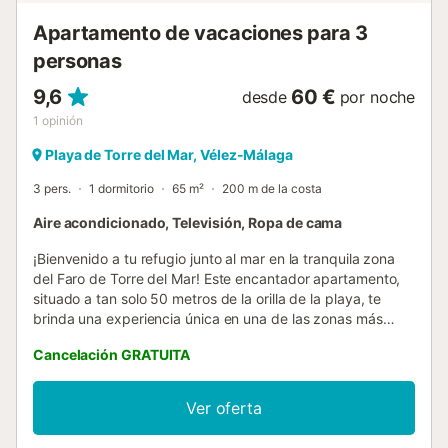
Apartamento de vacaciones para 3
personas
9,6
60 €
desde
por noche
1
opinión
Playa de Torre del Mar, Vélez-Málaga
3 pers.
1 dormitorio
65 m²
200 m de la costa
Aire acondicionado, Televisión, Ropa de cama
¡Bienvenido a tu refugio junto al mar en la tranquila zona
del Faro de Torre del Mar! Este encantador apartamento,
situado a tan solo 50 metros de la orilla de la playa, te
brinda una experiencia única en una de las zonas más
apacibles de Torre del Mar. Este alojamiento es perfecto
Cancelación GRATUITA
para aquellos que buscan tranquilidad y cercanía al mar. El
apartamento consta de un acogedor salón-comedor y una
cocina americana totalmente equipada, proporcionándote
Ver oferta
un espacio funcional y acogedor. El dormitorio principal
cuenta con una confortable cama doble, garantizando un