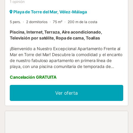
1
opinión
Playa de Torre del Mar, Vélez-Málaga
5 pers.
2 dormitorios
75 m²
200 m de la costa
Piscina, Internet, Terraza, Aire acondicionado,
Televisión por satélite, Ropa de cama, Toallas
¡Bienvenido a Nuestro Excepcional Apartamento Frente al
Mar en Torre del Mar! Descubre la comodidad y el encanto
de nuestro fabuloso apartamento en primera línea de
playa, con una piscina comunitaria de temporada de
verano, sujeta a las normas de la comunidad de
Cancelación GRATUITA
propietarios, en el vibrante corazón de Torre del Mar.
Características del Apartamento: Hall o recibidor acogedor
que te da la bienvenida a tu hogar lejos de casa. Cocina
Ver oferta
independiente totalmente equipada para garantizar una
estancia cómoda y sin preocupaciones. Amplio salón-
comedor con vistas impresionantes al mar y al pintoresco
paseo marítimo. Dos dormitorios para adaptarse a las
necesidades de parejas, familias o grupos de amigos: uno
con cama doble y otro con dos camas individuales.
Acceso sin escalones al edificio gracias al ascensor. Aire