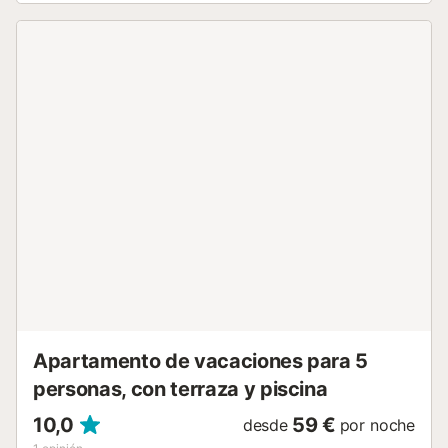
descanso reparador. Además, el baño completo añade
comodidad a tu estancia. Tu comodidad es nuestra
prioridad, y estamos aquí para asegurarnos de que tu
estancia sea inolvidable. ¡Reserva ahora y sumérgete en la
serenidad junto al mar!...
Apartamento de vacaciones para 5
personas, con terraza y piscina
10,0
59 €
desde
por noche