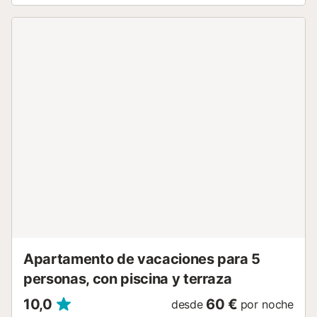
profesional semanal. Disponéis de 2 terrazas sin cubrir con
preciosas vistas al mar y la montaña, además de 2
balcones ideales para contemplar el campo de golf y el
entorno natural. Fácil aparcamiento en la misma calle. No
se permiten mascotas ni eventos en la propiedad. Se
requiere una estancia mínima de 5 noches. La casa se
encuentra en la tranquila zona del Campo de Golf de
Baviera en Caleta de Vélez, rodeada de naturaleza, con
acceso a rutas de senderismo y carriles bici. Estáis a
menos de 1 km de la playa de Caleta de Vélez y cerca del
puerto deportivo. A escasos 20 km de Nerja y su famoso
Balcón de Europa, y a tan solo 30 minutos del centro de
Málaga. Tened en cuenta que hay equipos de grabación
de vídeo en zonas privadas como la entrada, el salón y la
planta superior, los cuales se mantendrán apagados
durante su estancia....
Apartamento de vacaciones para 5
personas, con piscina y terraza
10,0
60 €
desde
por noche