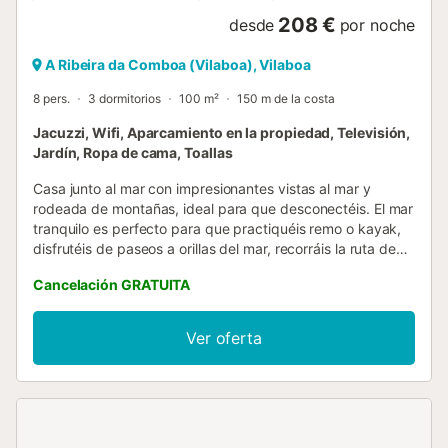
208 €
desde
por noche
A Ribeira da Comboa (Vilaboa), Vilaboa
8 pers.
3 dormitorios
100 m²
150 m de la costa
Jacuzzi, Wifi, Aparcamiento en la propiedad, Televisión,
Jardín, Ropa de cama, Toallas
Casa junto al mar con impresionantes vistas al mar y
rodeada de montañas, ideal para que desconectéis. El mar
tranquilo es perfecto para que practiquéis remo o kayak,
disfrutéis de paseos a orillas del mar, recorráis la ruta de
los molinos de agua o rutas en bicicleta, todo ello sin
Cancelación GRATUITA
necesidad de usar el coche. A solo 5 minutos en coche
tenéis Salinas do Ulló, un espacio natural donde podéis
observar patos, cisnes y garzas, así como un bosque para
Ver oferta
recorrer andando. Después de cualquier actividad, podréis
relajaros con un baño en el jacuzzi. Si os gustan las salidas
nocturnas, Vigo está a solo 15 minutos, con cine,
discotecas, espectáculos y muchas fiestas populares....