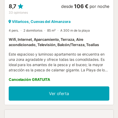
8,7
106 €
desde
por noche
33
opiniones
Villaricos, Cuevas del Almanzora
4 pers.
2 dormitorios
85 m²
A 300 m de la playa
Wifi, Internet, Aparcamiento, Terraza, Aire
acondicionado, Televisión, Balcón/Terraza, Toallas
Este espacioso y luminoso apartamento se encuentra en
una zona agradable y ofrece todas las comodidades. Es
ideal para los amantes de la pesca y el buceo; la mayor
atracción es la pesca de calamar gigante. La Playa de los
Dolores está a 500 m; en este magnífico apartamento
Cancelación GRATUITA
podrá disfrutar de días de relax junto al mar, así como de
relajantes paseos por la hermosa costa y visitar pueblos
cercanos como El Arteal, Vera, Las Cunas y Cuevas del
Ver oferta
Almanzora. Al otro lado de la calle se encuentra el Centro
de Buceo (Buceo de Calamar Gigante) en Puerto de la
Esperanza, que podrá ver desde el balcón. Dispone de
una cocina bien equipada donde podrá preparar
deliciosos manjares para su familia o amigos. El salón