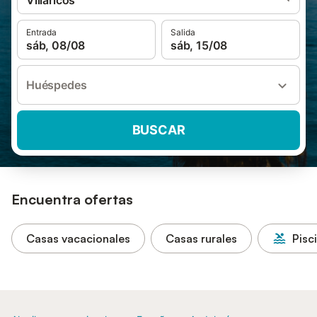
Villaricos
Entrada
Salida
sáb, 08/08
sáb, 15/08
Huéspedes
BUSCAR
Encuentra ofertas
Casas vacacionales
Casas rurales
Pisc