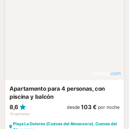
ofrece una zona de estar ideal para 4 personas y televisor.
Como dato interesante informamos que los colchones de
todas las camas han sido recientemente actualizados y
puestos nuevos, para garantizar un buen descanso
durante su estancia. Este alojamiento ofrece plaza de
aparcamiento y la azotea (no es privada); en definitiva, es
el lugar ideal para terminar las vacaciones con
tranquilidad. Toallas de baño (toallas de playa) no incluidas
No se admiten reservas para grupos con personas
menores de 25 años número de plazas de aparcamiento 1
*Para asegurar una estancia serena y agradable para
todos los huéspedes, tenga en cuenta que no se permiten
eventos, actividades comerciales o fiest...
Apartamento para 4 personas, con
piscina y balcón
8,6
103 €
desde
por noche
16
opiniones
Playa La Dolores (Cuevas del Almanzora), Cuevas del