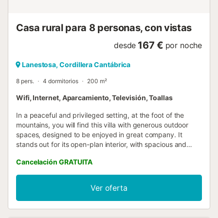
disfrutar de la estancia. Un entorno privilegiado para
descubrir Urdaibai, practicar senderismo, surf, ciclismo o
simplemente descansar rodeado de bosque y aire puro...
Casa rural para 8 personas, con vistas
167 €
desde
por noche
Lanestosa, Cordillera Cantábrica
8 pers.
4 dormitorios
200 m²
Wifi, Internet, Aparcamiento, Televisión, Toallas
In a peaceful and privileged setting, at the foot of the
mountains, you will find this villa with generous outdoor
spaces, designed to be enjoyed in great company. It
stands out for its open-plan interior, with spacious and
bright rooms, and magnificent mountain views that create
Cancelación GRATUITA
a sense of calm and well-being. Located in the historic
village of Lanestosa, one of the oldest in Biscay, it sits in a
narrow valley surrounded by mountains and crossed by a
Ver oferta
river, offering a unique natural setting. Despite its peaceful
rural location, it is just 30 minutes from several beautiful
beaches, allowing you to enjoy both the countryside and