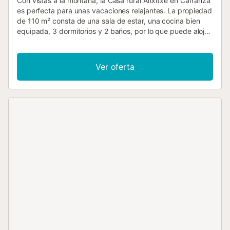
Con vistas a la montaña, la Casa rural Aitxitxe en Carranza
es perfecta para unas vacaciones relajantes. La propiedad
de 110 m² consta de una sala de estar, una cocina bien
equipada, 3 dormitorios y 2 baños, por lo que puede alojar
a 8 personas. Los servicios adicionales incluyen televisión,
Wi-Fi y lavadora. También hay una cuna disponible. Casa
de campo con piscina privada, jardín, terraza cubierta y
Ver oferta
zona de barbacoa. Hay una plaza de aparcamiento
disponible en la propiedad. No se permiten mascotas,
fumar ni celebrar eventos. Este inmueble no dispone de
aire acondicionado....