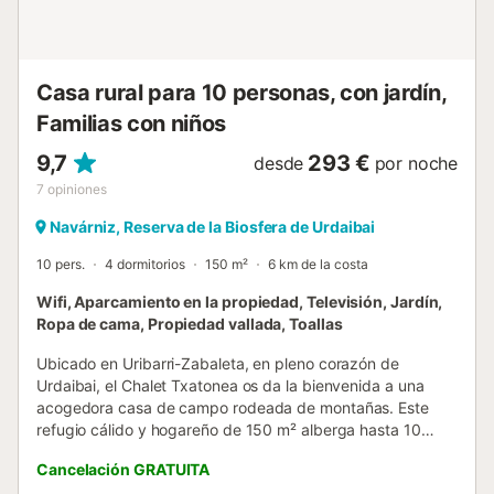
Casa rural para 10 personas, con jardín,
Familias con niños
9,7
293 €
desde
por noche
7
opiniones
Navárniz, Reserva de la Biosfera de Urdaibai
10 pers.
4 dormitorios
150 m²
6 km de la costa
Wifi, Aparcamiento en la propiedad, Televisión, Jardín,
Ropa de cama, Propiedad vallada, Toallas
Ubicado en Uribarri-Zabaleta, en pleno corazón de
Urdaibai, el Chalet Txatonea os da la bienvenida a una
acogedora casa de campo rodeada de montañas. Este
refugio cálido y hogareño de 150 m² alberga hasta 10
huéspedes en 4 dormitorios y 2 baños. Disfrutaréis de Wi-
Cancelación GRATUITA
Fi, TV y un espacio de trabajo, además de unas preciosas