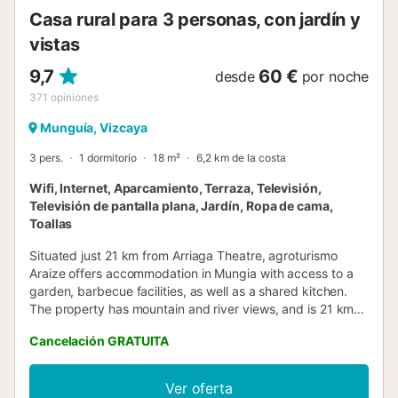
Casa rural para 3 personas, con jardín y
vistas
9,7
60 €
desde
por noche
371
opiniones
Munguía, Vizcaya
3 pers.
1 dormitorio
18 m²
6,2 km de la costa
Wifi, Internet, Aparcamiento, Terraza, Televisión,
Televisión de pantalla plana, Jardín, Ropa de cama,
Toallas
Situated just 21 km from Arriaga Theatre, agroturismo
Araize offers accommodation in Mungia with access to a
garden, barbecue facilities, as well as a shared kitchen.
The property has mountain and river views, and is 21 km
from Bilbao Cathedral....
Cancelación GRATUITA
Ver oferta