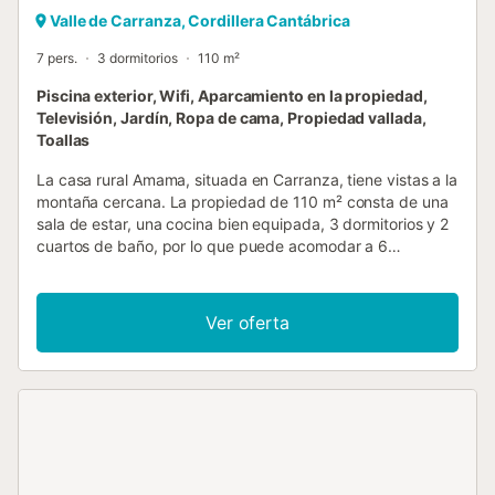
Valle de Carranza, Cordillera Cantábrica
7 pers.
3 dormitorios
110 m²
Piscina exterior, Wifi, Aparcamiento en la propiedad,
Televisión, Jardín, Ropa de cama, Propiedad vallada,
Toallas
La casa rural Amama, situada en Carranza, tiene vistas a la
montaña cercana. La propiedad de 110 m² consta de una
sala de estar, una cocina bien equipada, 3 dormitorios y 2
cuartos de baño, por lo que puede acomodar a 6
personas. Los servicios adicionales incluyen televisión, Wi-
Fi y lavadora. También hay una cuna disponible. Esta
propiedad de alquiler vacacional dispone de una piscina
Ver oferta
privada, jardín y zona de barbacoa. Hay aparcamiento
disponible en la propiedad. No se permiten mascotas,
fumar ni celebrar eventos. El aire acondicionado no está
disponible....