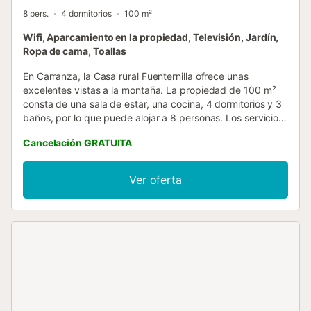
8 pers.
4 dormitorios
100 m²
Wifi, Aparcamiento en la propiedad, Televisión, Jardín,
Ropa de cama, Toallas
En Carranza, la Casa rural Fuenternilla ofrece unas
excelentes vistas a la montaña. La propiedad de 100 m²
consta de una sala de estar, una cocina, 4 dormitorios y 3
baños, por lo que puede alojar a 8 personas. Los servicios
adicionales incluyen Wi-Fi, televisión y lavadora. Este
Cancelación GRATUITA
alojamiento no dispone de: aire acondicionado. Este
alquiler de vacaciones dispone de un espacio exterior
privado con jardín, terraza cubierta, balcón y barbacoa.
Ver oferta
Ideal para familias con niños, esta propiedad situada a
400 metros sobre el nivel del mar ofrece una experiencia
única con animales in situ (vacas, gallinas, perros, entre
otros), y los propietarios viven en la planta baja
independiente. Hay una plaza de aparcamiento disponible
en la propiedad. No se permiten mascotas, fumar ni
celebrar eventos. Leña está disponible para su compra si
es necesario....