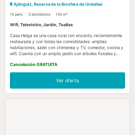
Ajánguiz, Reserva de la Biosfera de Urdaibai
10 pers.
5 dormitorios
135 m²
Wifi, Televisión, Jardín, Toallas
Casa Helga es una casa rural con encanto, recientemente
restaurada y con todas las comodidades: amplias
habitaciones, salón con chimenea y TV, comedor, cocina y
wifi. Cuenta con un amplio jardín con árboles frutales y
autóctonos, entrada independiente y amplio
Cancelación GRATUITA
aparcamiento. Los amables propietarios viven en la finca,
en una casa independiente. Informan a sus huéspedes
sobre las actividades y excursiones que se pueden
Ver oferta
realizar en la zona. Además, se puede pedir desayuno con
productos caseros y alquilar bicicletas. Ajangiz se
encuentra en Bizkaia, a 30 minutos de Bilbao y a 20
minutos de la costa. Su ubicación en la Reserva Natural de
Urdaibai es ideal para practicar senderismo, escalada,
ciclismo de montaña, equitación y paseos en barco. En la
zona también hay numerosas playas para practicar
actividades acuáticas como buceo, surf y vela. Otros
atractivos de la zona incluyen la Cueva de Santimamiñe, el