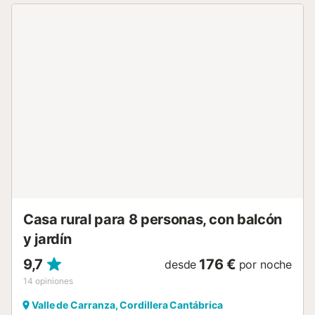
barbacoa, piscina privada y una sala con billar, futbolín y
máquina de juegos. Los servicios adicionales incluyen Wi-
Fi de alta velocidad (apto para videollamadas) con un
espacio de trabajo dedicado, smart TV con servicios de
streaming, ventilador, lavadora, secadora y videoconsola.
Además, también hay una mesa de billar para su disfrute.
Se dispone de una trona y 2 cunas. Este alojamiento no
dispone de aire acondicionado. El espacio exterior privado
incluye jardín, terraza y barbacoa. Se permite un máximo
de 2 mascotas. Esta propiedad tiene directrices para
ayudar a los huéspedes con la correcta separación de
residuos. Se proporciona más información en el
establecimiento....
Casa rural para 8 personas, con balcón
y jardín
9,7
176 €
desde
por noche
14
opiniones
Valle de Carranza, Cordillera Cantábrica