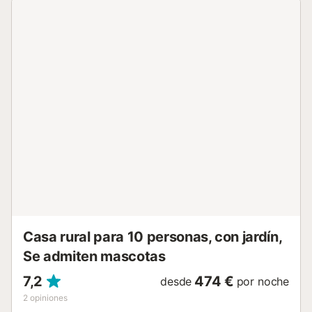
the Cantabrian coast. Just a short walk from the
accommodation, you'll find a large outdoor public
swimming pool, open exclusively during the months of July
and August. It's the perfect place to cool off and enjoy the
summer....
Casa rural para 10 personas, con jardín,
Se admiten mascotas
7,2
474 €
desde
por noche
2
opiniones