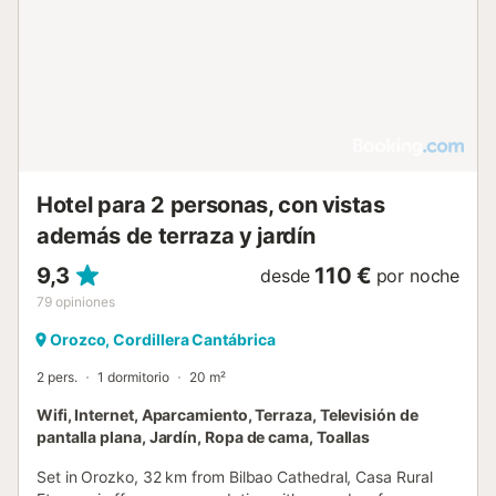
Bosque Encantado de Oma, la ermita de San Juan de
Gaztelugatze y los tradicionales pueblos pesqueros de
Elantxobe y Bermeo. Nota: No se permite dejar mascotas
sin supervisión en la casa. El propietario vive en la misma
casa donde el arrendatario permanecerá Máx. 3 cama(s)
extra(s) posible(s) por EURO 10 por persona por noche...
Hotel para 2 personas, con vistas
además de terraza y jardín
9,3
110 €
desde
por noche
79
opiniones
Orozco, Cordillera Cantábrica
2 pers.
1 dormitorio
20 m²
Wifi, Internet, Aparcamiento, Terraza, Televisión de
pantalla plana, Jardín, Ropa de cama, Toallas
Set in Orozko, 32 km from Bilbao Cathedral, Casa Rural