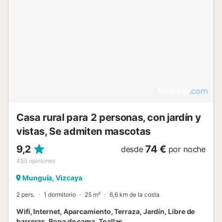
Casa rural para 2 personas, con jardín y
vistas, Se admiten mascotas
9,2
74 €
desde
por noche
455
opiniones
Munguía, Vizcaya
2 pers.
1 dormitorio
25 m²
6,6 km de la costa
Wifi, Internet, Aparcamiento, Terraza, Jardín, Libre de
barreras, Ropa de cama, Toallas