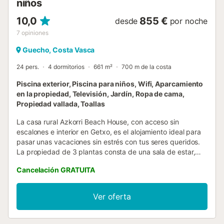
niños
10,0
855 €
desde
por noche
7
opiniones
Guecho, Costa Vasca
24 pers.
4 dormitorios
661 m²
700 m de la costa
Piscina exterior, Piscina para niños, Wifi, Aparcamiento
en la propiedad, Televisión, Jardín, Ropa de cama,
Propiedad vallada, Toallas
La casa rural Azkorri Beach House, con acceso sin
escalones e interior en Getxo, es el alojamiento ideal para
pasar unas vacaciones sin estrés con tus seres queridos.
La propiedad de 3 plantas consta de una sala de estar,
una cocina bien equipada, 10 dormitorios y 4 baños, así
Cancelación GRATUITA
como 2 aseos adicionales, por lo que puede alojar hasta
24 personas. Está ubicada en una zona cercana a la playa,
a poca distancia a pie de los medios de transporte público
Ver oferta
y a 15 minutos de Bilbao, que se encuentra a 16 km. Hay
una plaza de aparcamiento disponible en la propiedad
para 10 coches. Cuenta con un jardín grande con