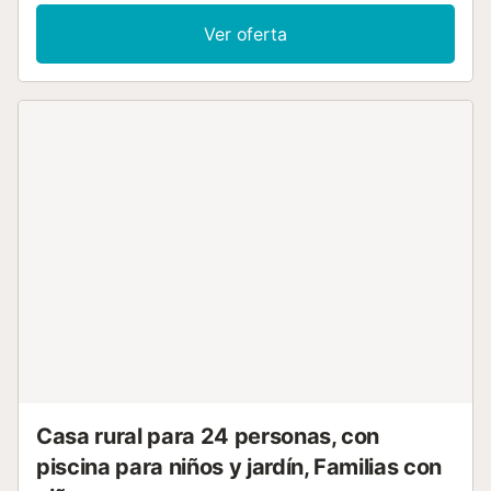
vistas a la montaña que realzan el ambiente tranquilo.
Salid al jardín privado, al balcón y a la terraza descubierta
Ver oferta
para relajaros en el entorno montañoso. Disponéis de una
barbacoa privada para comidas al aire libre mientras os
empapáis de la serenidad del lugar. Hay aparcamiento
tanto en la propiedad como en la calle. Vuestros animales
de compañía son bienvenidos en esta escapada a la
montaña. No se permiten eventos, está prohibido fumar en
el interior y debéis respetar las horas de silencio a partir de
las 22:00 en el exterior por consideración a los vecinos. La
zona ofrece maravillosos paseos de montaña para los
amantes de la naturaleza, y podréis disfrutar tanto de la
montaña como del mar desde esta ubicación tranquila. Se
recomienda acceder en coche debido a los caminos sin
asfaltar que llevan a la propiedad....
Casa rural para 24 personas, con
piscina para niños y jardín, Familias con