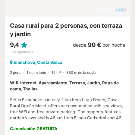
Casa rural para 2 personas, con terraza
y jardín
9,4
90 €
desde
por noche
159
opiniones
Elanchove, Costa Vasca
2 pers.
1 dormitorio
12 m²
350 m de la costa
Wifi, Internet, Aparcamiento, Terraza, Jardín, Ropa de
cama, Toallas
Set in Elanchove and only 2 km from Laga Beach, Casa
Rural Ogoño Mendi offers accommodation with sea views,
free WiFi and free private parking. The property features
garden views and is 46 km from Bilbao Cathedral and 46
km from Abando Train Station....
Cancelación GRATUITA