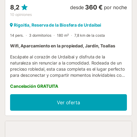
8,2
360 €
desde
por noche
10
opiniones
Rigoitia, Reserva de la Biosfera de Urdaibai
14 pers.
3 dormitorios
180 m²
7,8 km de la costa
Wifi, Aparcamiento en la propiedad, Jardín, Toallas
Escápate al corazón de Urdaibai y disfruta de la
naturaleza sin renunciar a la comodidad. Rodeada de un
precioso robledal, esta casa completa es el lugar perfecto
para desconectar y compartir momentos inolvidables con
familiares o amigos. Situada en plena Reserva de la
Cancelación GRATUITA
Biosfera de Urdaibai, se encuentra a pocos minutos de
Gernika y de algunas de las playas más emblemáticas de
la costa vasca, como Mundaka, Laga y Laida. La vivienda
Ver oferta
está pensada para grupos y familias desde 8 personas.
Dispone de 3 amplias habitaciones modulares, que
adaptamos según el tamaño de vuestro grupo para
garantizar el máximo confort, ya sea una escapada
familiar o una reunión con amigos. En su interior
encontraréis un amplio salón con chimenea, ideal para