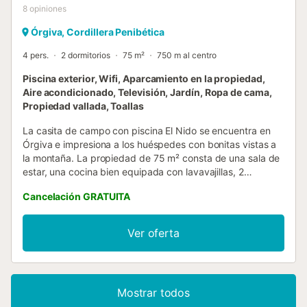
8
opiniones
Órgiva, Cordillera Penibética
4 pers.
2 dormitorios
75 m²
750 m al centro
Piscina exterior, Wifi, Aparcamiento en la propiedad,
Aire acondicionado, Televisión, Jardín, Ropa de cama,
Propiedad vallada, Toallas
La casita de campo con piscina El Nido se encuentra en
Órgiva e impresiona a los huéspedes con bonitas vistas a
la montaña. La propiedad de 75 m² consta de una sala de
estar, una cocina bien equipada con lavavajillas, 2
dormitorios y 2 baños, por lo que puede alojar a 4
Cancelación GRATUITA
personas. Los servicios adicionales incluyen Wi-Fi de alta
velocidad (apto para videollamadas), aire acondicionado
en el dormitorio principal, calefacción en todas las
Ver oferta
habitaciones, lavadora y televisión. También hay
disponible una cuna. Su zona exterior privada incluye una
piscina, un jardín, una terraza descubierta y una barbacoa.
Hay una plaza de aparcamiento disponible en la
Mostrar todos
propiedad y hay aparcamiento gratuito disponible en la