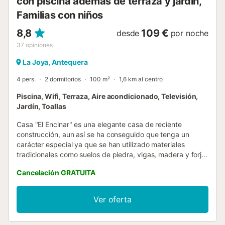
con piscina además de terraza y jardín,
Familias con niños
8,8
109 €
desde
por noche
37
opiniones
La Joya, Antequera
4 pers.
2 dormitorios
100 m²
1,6 km al centro
Piscina, Wifi, Terraza, Aire acondicionado, Televisión,
Jardín, Toallas
Casa "El Encinar" es una elegante casa de reciente
construcción, aun así se ha conseguido que tenga un
carácter especial ya que se han utilizado materiales
tradicionales como suelos de piedra, vigas, madera y forja.
Consta de dos amplios dormitorios con baño, uno con
Cancelación GRATUITA
cama matrimonial y otro con dos camas, un gran salón con
chimenea, una cocina totalmente equipada con
microondas, frigo-congelador, menaje, horno, tostadora,
Ver oferta
lavavajillas, lavadora, etc. Y fuera un jardín privado con
mobiliario, piscina privada y barbacoa. Casa El Encinar,
como bien su nombre indica, está rodeada de encinas