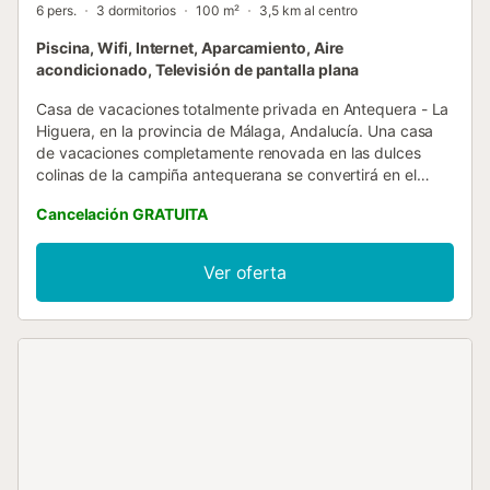
6 pers.
3 dormitorios
100 m²
3,5 km al centro
Piscina, Wifi, Internet, Aparcamiento, Aire
acondicionado, Televisión de pantalla plana
Casa de vacaciones totalmente privada en Antequera - La
Higuera, en la provincia de Málaga, Andalucía. Una casa
de vacaciones completamente renovada en las dulces
colinas de la campiña antequerana se convertirá en el
lugar ideal para disfrutar de tus merecidas vacaciones. Tu
Cancelación GRATUITA
relajación está garantizada, tanto mientras tomas el sol en
la zona exterior como si disfrutas de la fantástica
decoración que caracteriza la casa. Hay dos pequeños
Ver oferta
edificios situados en la propiedad: uno es el almacén del
propietario y en el otro se conservan las herramientas de
mantenimientos de la piscina. Por ello, tendrás uso
exclusivo y privado de la propiedad y de la piscina. La villa
dispone de tres dormitorios confortables, todos equipados
con aire acondicionado frío/calor que proporcionará
sueños regeneradores a toda la familia. Dos dormitorios
cuentan con una cama doble, mientras que el tercer
dormitorio dispone de dos camas individuales que
aseguran el merecido descanso que necesitas. El cuarto