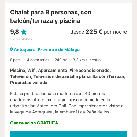
inolvidables en esta casa cerca de Antequera. Reserva
ahora y vive una experiencia única en un entorno
Chalet para 8 personas, con
privilegiado. ¡No te arrepentirás! Reserva ahora y disfruta
balcón/terraza y piscina
de una estancia inolvidable en esta casa. ¡N...
9,8
225 €
desde
por noche
32
opiniones
Antequera, Provincia de Málaga
8 pers.
4 dormitorios
240 m²
3,3 km al centro
Piscina, Wifi, Aparcamiento, Aire acondicionado,
Televisión, Televisión de pantalla plana, Balcón/Terraza,
Propiedad vallada
Esta espectacular casa moderna de 240 metros
cuadrados ofrece un refugio lujoso y cómodo en la
urbanización Antequera Golf. Con impresionantes vistas a
la vega de Antequera, la emblemática Peña de los
Enamorados y la histórica ciudad monumental de
Cancelación GRATUITA
Antequera, esta residencia promete una experiencia
inigualable. Al entrar en la casa por la planta alta,
encontrarás un salón secundario equipado con una