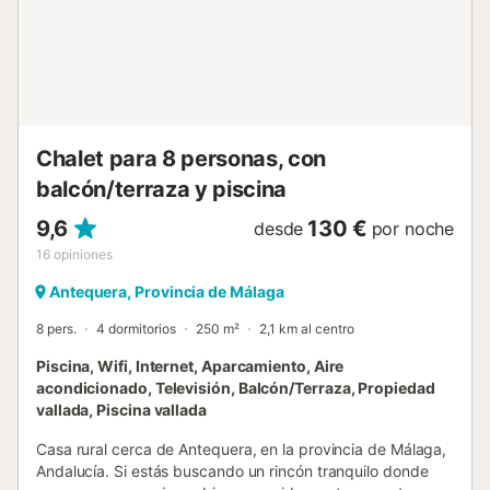
refrescándote en la fabulosa piscina privada, tomando el
sol en las tumbonas colocadas en el césped bajo unas
sombrillas, o leyendo en la sombra de un olivo. Las vistas
impresionantes al valle que podrás admirar mientras te
asomas desde el patio son la guinda del pastel de esta
bonita vivienda rural en la comarca de Antequera. El
acceso a la casa es posible a través de un carril sin
Chalet para 8 personas, con
asfaltar....
balcón/terraza y piscina
9,6
130 €
desde
por noche
16
opiniones
Antequera, Provincia de Málaga
8 pers.
4 dormitorios
250 m²
2,1 km al centro
Piscina, Wifi, Internet, Aparcamiento, Aire
acondicionado, Televisión, Balcón/Terraza, Propiedad
vallada, Piscina vallada
Casa rural cerca de Antequera, en la provincia de Málaga,
Andalucía. Si estás buscando un rincón tranquilo donde