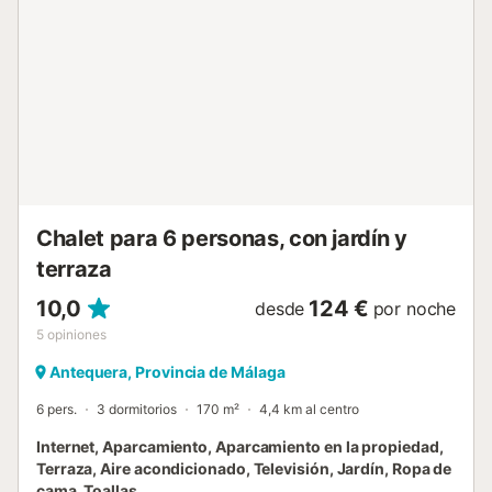
del Rey (23 km) invitan a excursiones de un día llenas de
aventura. Los amantes del golf pueden jugar en Antequera
Golf, y los amantes de la naturaleza disfrutarán de los
flamencos en la Laguna de Fuente de Piedra (43 km). Las
playas de Málaga, a solo 55 km, combinan la cultura
urbana con la relajación junto al mar. Paseos a caballo y
paseos junto al lago en las cercanías hacen de esta una
escapada que admite mascotas y llena de variedad.
Saborea los sabores locales Disfruta de auténticas tapas
andaluzas a solo 4 km, en Villanueva de la Concepción,
donde peque...
Chalet para 6 personas, con jardín y
terraza
10,0
124 €
desde
por noche
5
opiniones
Antequera, Provincia de Málaga
6 pers.
3 dormitorios
170 m²
4,4 km al centro
Internet, Aparcamiento, Aparcamiento en la propiedad,
Terraza, Aire acondicionado, Televisión, Jardín, Ropa de
cama, Toallas