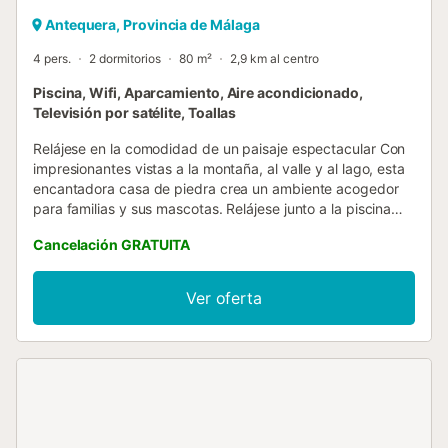
Antequera, Provincia de Málaga
4 pers.
2 dormitorios
80 m²
2,9 km al centro
Piscina, Wifi, Aparcamiento, Aire acondicionado,
Televisión por satélite, Toallas
Relájese en la comodidad de un paisaje espectacular Con
impresionantes vistas a la montaña, al valle y al lago, esta
encantadora casa de piedra crea un ambiente acogedor
para familias y sus mascotas. Relájese junto a la piscina
privada, disfrute de la cocina al aire libre en la zona de
Cancelación GRATUITA
barbacoa o disfrute de una bebida en una de las terrazas
a la sombra. Los niños disfrutarán del jardín, ideal para
jugar, mientras que los padres podrán relajarse sabiendo
Ver oferta
que hay elementos esenciales como una cuna a su
disposición. Con espacio para relajarse y abundante aire
fresco, esta casa está diseñada para una estancia
andaluza inolvidable. Explore los paisajes andaluces A solo
17 km, El Torcal de Antequera ofrece espectaculares
formaciones de piedra caliza y pintorescas rutas de
senderismo, mientras que El Chorro y el famoso Caminito