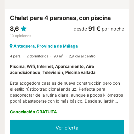
tanto en verano como en invierno. Además, dispone de
radiadores eléctricos en los dormitorios. El alojamiento
cuenta con 4 televisores, uno en cada dormitorio, siendo
Chalet para 4 personas, con piscina
uno de ellos Smart TV. También dispone de wifi, sistema
de se...
8,6
91 €
desde
por noche
10
opiniones
Antequera, Provincia de Málaga
4 pers.
2 dormitorios
90 m²
2,9 km al centro
Piscina, Wifi, Internet, Aparcamiento, Aire
acondicionado, Televisión, Piscina vallada
Esta acogedora casa es de nueva construcción pero con
el estilo rústico tradicional andaluz. Perfecta para
desconectar de la rutina diaria, aunque a pocos kilómetros
podrá abastecerse con lo más básico. Desde su jardín
usted podrá complacerse con las vistas que le ofrece el
Cancelación GRATUITA
Torcal de Antequera. Dormir una buena siesta en la
hamaca después de probar la comida típica de la zona en
una de sus Vegas. Y disfrutar de una bonita velada a la
Ver oferta
sombra del olivo. Cuenta con dos dormitorios. De ellos, uno