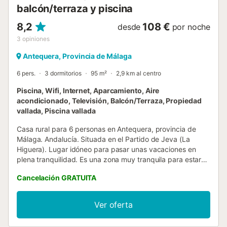
balcón/terraza y piscina
8,2
108 €
desde
por noche
3
opiniones
Antequera, Provincia de Málaga
6 pers.
3 dormitorios
95 m²
2,9 km al centro
Piscina, Wifi, Internet, Aparcamiento, Aire
acondicionado, Televisión, Balcón/Terraza, Propiedad
vallada, Piscina vallada
Casa rural para 6 personas en Antequera, provincia de
Málaga. Andalucía. Situada en el Partido de Jeva (La
Higuera). Lugar idóneo para pasar unas vacaciones en
plena tranquilidad. Es una zona muy tranquila para estar
en armonía con la naturaleza, para disfrutar en familia o
Cancelación GRATUITA
con tus amigos. La casa se distribuye en una sola planta,
la cual dispone de 3 dormitorios, dos con una cama de
matrimonio cada uno y otro dormitorio con dos camas
Ver oferta
individuales. Dispone de una cocina independiente
totalmente equipada. Cuenta con un salón con chimenea y