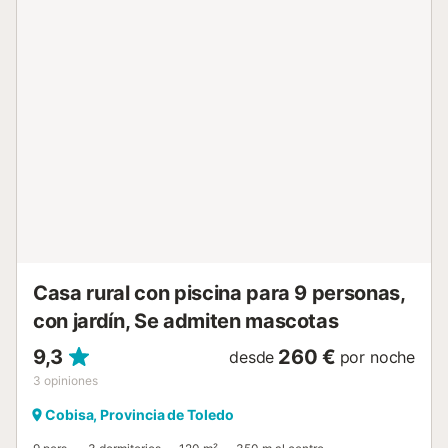
disponible en el recinto. Se permite un máximo de 2
mascotas. Las fiestas y la celebración de eventos en esta
propiedad no están permitidas. 2 camas turcas....
Casa rural con piscina para 9 personas,
con jardín, Se admiten mascotas
9,3
260 €
desde
por noche
3
opiniones
Cobisa, Provincia de Toledo