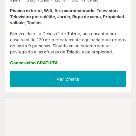
9 pers.
3 dormitorios
120 m²
350 m al centro
Piscina exterior, Wifi, Aire acondicionado, Televisión,
Televisión por satélite, Jardín, Ropa de cama, Propiedad
vallada, Toallas
Bienvenido a La Dehesa2 de Toledo, una encantadora
casa rural de 120 m² perfectamente equipada para grupos
de hasta 9 personas. Situada en un entorno natural
privilegiado a las afueras de Toledo, esta propiedad
combina el encanto rural castellano con todas las
Cancelación GRATUITA
comodidades modernas, incluyendo piscina privada, Wi-Fi
y aire acondicionado. El exterior es ideal para disfrutar del
clima de Castilla-La Mancha: la piscina privada ofrece el
Ver oferta
refresco perfecto en los cálidos meses de verano, mientras
que los espacios al aire libre invitan a compartir momentos
inolvidables en grupo. A pocos kilómetros se encuentra
Toledo, declarada Patrimonio de la Humanidad por la
UNESCO y conocida como la Ciudad de las Tres Culturas.
Su impresionante casco histórico alberga la magnífica
Catedral Primada, el Alcázar, la Sinagoga del Tránsito y la
mezquita de Cristo de la Luz, entre otros monumentos
únicos en el mundo. Los alrededores ofrecen múltiples