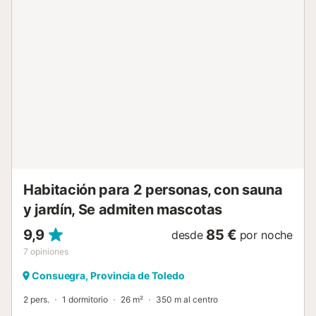
baño están adaptados para huéspedes con movilidad
reducida. Hay servicio de cuidado infantil y de mascotas
disponible por un extra. El establecimiento cuenta con un
cómodo sistema de auto check-in. Se aceptan mascotas
previa consulta, dependiendo de si la reserva es de la
casa completa o por habitaciones. Si se alquila la casa en
exclusiva, se permiten hasta 2 mascotas grandes o
medianas, o hasta 3 pequeñas, ambas opciones
disponibles por un extra. Si la reserva es por habitaciones,
se permite 1 mascota grande o mediana, o hasta 2
pequeñas, ambas opc...
Habitación para 2 personas, con sauna
y jardín, Se admiten mascotas
9,9
85 €
desde
por noche
7
opiniones
Consuegra, Provincia de Toledo
2 pers.
1 dormitorio
26 m²
350 m al centro