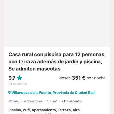
actividades, como rutas senderistas por la dehesa y los
parques naturales de la zona, visitas a bodegas de la
denominación de origen Méntrida, excursiones al cercano
Madrid o a los Montes de Toledo, y degustación de la
gastronomía local, con delicias como el mazapán toledano,
la perdiz estofada a la toledana o el queso manchego. La
Dehesa2 de Toledo es la escapada perfecta para grupos
que buscan disfrutar de la naturaleza, la historia y la
cultura de Castil...
Casa rural con piscina para 12 personas,
con terraza además de jardín y piscina,
Se admiten mascotas
9,7
351 €
desde
por noche
24
opiniones
Villanueva de la Fuente, Provincia de Ciudad Real
12 pers.
4 dormitorios
150 m²
2 km al centro
Piscina, Wifi, Aparcamiento, Terraza, Aire