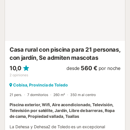
huéspedes con la correcta separación de residuos. Se
proporciona más información in situ. Este alquiler cuenta
con características de ahorro de luz y agua. La
electricidad de esta propiedad se genera en parte
mediante paneles fotovoltaicos. Se han utilizado
materiales sostenibles en el aislamiento ...
Casa rural con piscina para 21 personas,
con jardín, Se admiten mascotas
10,0
560 €
desde
por noche
2
opiniones
Cobisa, Provincia de Toledo
21 pers.
7 dormitorios
260 m²
350 m al centro
Piscina exterior, Wifi, Aire acondicionado, Televisión,
Televisión por satélite, Jardín, Libre de barreras, Ropa
de cama, Propiedad vallada, Toallas
La Dehesa y Dehesa2 de Toledo es un excepcional