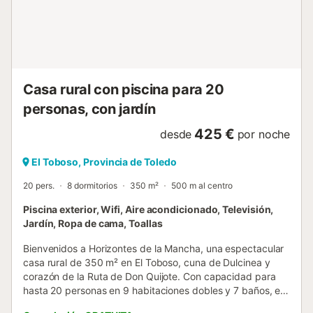
una estancia cómoda, placentera y con todas las
comodidades modernas. Además de nuestras cómodas
habitaciones, La Quinta de Malu ofrece una amplia gama
de servicios pensados para satisfacer todas las
necesidades de nuestros visitantes. Contamos con un
aparcamiento exterio...
Casa rural con piscina para 20
personas, con jardín
425 €
desde
por noche
El Toboso, Provincia de Toledo
20 pers.
8 dormitorios
350 m²
500 m al centro
Piscina exterior, Wifi, Aire acondicionado, Televisión,
Jardín, Ropa de cama, Toallas
Bienvenidos a Horizontes de la Mancha, una espectacular
casa rural de 350 m² en El Toboso, cuna de Dulcinea y
corazón de la Ruta de Don Quijote. Con capacidad para
hasta 20 personas en 9 habitaciones dobles y 7 baños, es
el escenario perfecto para reuniones familiares,