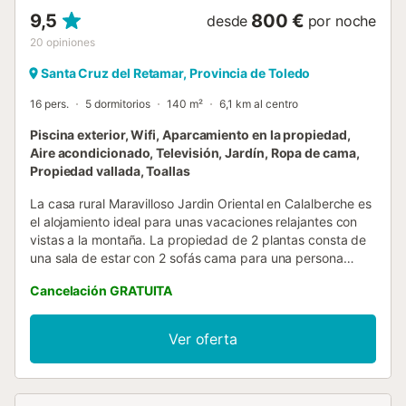
9,5
800 €
desde
por noche
20
opiniones
Santa Cruz del Retamar, Provincia de Toledo
16 pers.
5 dormitorios
140 m²
6,1 km al centro
Piscina exterior, Wifi, Aparcamiento en la propiedad,
Aire acondicionado, Televisión, Jardín, Ropa de cama,
Propiedad vallada, Toallas
La casa rural Maravilloso Jardin Oriental en Calalberche es
el alojamiento ideal para unas vacaciones relajantes con
vistas a la montaña. La propiedad de 2 plantas consta de
una sala de estar con 2 sofás cama para una persona
cada uno, una cocina, 5 dormitorios y 3 baños, por lo que
Cancelación GRATUITA
puede alojar a 16 personas. Los servicios adicionales
incluyen Wi-Fi, televisión, aire acondicionado y lavadora.
También hay disponible una cuna. Este alquiler vacacional
Ver oferta
cuenta con un espacio exterior privado con piscina, jardín,
terraza cubierta, balcón y barbacoa, perfecto para
relajarse y disfrutar del aire libre. La piscina sólo está
abierta en verano. Hay una plaza de aparcamiento