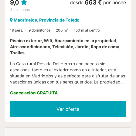
9,0
663 €
desde
por noche
4
opiniones
Madridejos, Provincia de Toledo
19 pers.
9 dormitorios
200 m²
150 m al centro
Piscina exterior, Wifi, Aparcamiento en la propiedad,
Aire acondicionado, Televisión, Jardín, Ropa de cama,
Toallas
La Casa rural Posada Del Herrero con acceso sin
escalones, tanto en el exterior como en el interior, está
situada en Madridejos y es perfecta para disfrutar de unas
vacaciones únicas con tus seres queridos. La propiedad
de 2 plantas consta de una sala de estar, una cocina bien
Cancelación GRATUITA
equipada, 9 dormitorios y 9 baños, así como un aseo
adicional, por lo que puede alojar a 19 personas. Los
servicios adicionales incluyen Wi-Fi de alta velocidad (apto
Ver oferta
para videollamadas), televisión, aire acondicionado,
ventilador, lavadora, así como libros y juguetes para niños.
También hay una cuna disponible. El edificio en el que se
encuentra el alojamiento dispone de ascensor. Zona