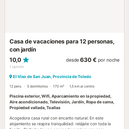
permiten reuniones informales tranquilas en esta
propiedad. La celebración de fiestas/eventos y la
reproducción de música en la zona exterior no están
permitidas. Esta propiedad cuenta con iluminación de bajo
consumo....
Casa de vacaciones para 12 personas,
con jardín
10,0
630 €
desde
por noche
1
opinión
El Viso de San Juan, Provincia de Toledo
12 pers.
5 dormitorios
170 m²
1,5 km al centro
Piscina exterior, Wifi, Aparcamiento en la propiedad,
Aire acondicionado, Televisión, Jardín, Ropa de cama,
Propiedad vallada, Toallas
Acogedora casa rural con encanto natural. En este
alojamiento se respira tranquilidad: relájate con toda la