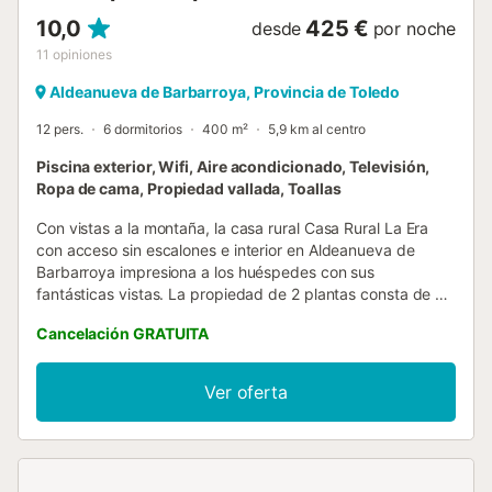
10,0
425 €
desde
por noche
11
opiniones
Aldeanueva de Barbarroya, Provincia de Toledo
12 pers.
6 dormitorios
400 m²
5,9 km al centro
Piscina exterior, Wifi, Aire acondicionado, Televisión,
Ropa de cama, Propiedad vallada, Toallas
Con vistas a la montaña, la casa rural Casa Rural La Era
con acceso sin escalones e interior en Aldeanueva de
Barbarroya impresiona a los huéspedes con sus
fantásticas vistas. La propiedad de 2 plantas consta de un
salón, una cocina totalmente equipada, 6 dormitorios y 7
Cancelación GRATUITA
cuartos de baño, por lo que puede acomodar a 12
personas. Los servicios adicionales incluyen Wi-Fi de alta
velocidad (apto para videollamadas) con un espacio de
Ver oferta
trabajo dedicado para la oficina en casa, una televisión,
aire acondicionado, así como una lavadora. También hay
disponible una cuna. Esta propiedad ofrece una zona
exterior privada con piscina, terrazas cubiertas y
descubiertas y barbacoa. El alojamiento está en una zona