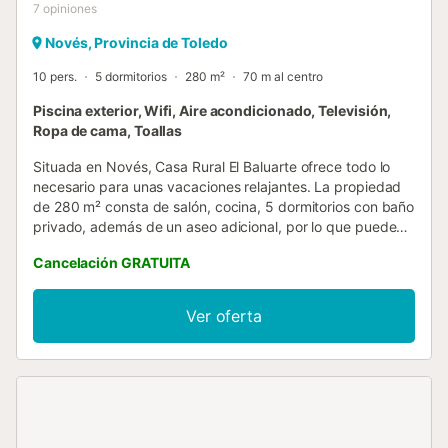
7
opiniones
Novés, Provincia de Toledo
10 pers.
5 dormitorios
280 m²
70 m al centro
Piscina exterior, Wifi, Aire acondicionado, Televisión,
Ropa de cama, Toallas
Situada en Novés, Casa Rural El Baluarte ofrece todo lo
necesario para unas vacaciones relajantes. La propiedad
de 280 m² consta de salón, cocina, 5 dormitorios con baño
privado, además de un aseo adicional, por lo que puede
alojar a 10 personas más 2 en camas supletorias. Los
Cancelación GRATUITA
servicios adicionales incluyen Wi-Fi con espacio de trabajo,
aire acondicionado, calefacción, televisión, lavadora,
secadora y toallas de playa o piscina. También hay
Ver oferta
disponible una cuna. La propiedad cuenta con una zona
exterior privada con piscina, 4 balcones y barbacoa. Entre
las recomendaciones cercanas destacan Toledo, Talavera
de la Reina, restaurantes locales, un parque temático y
una reserva natural. No está permitido fumar en el interior
ni celebrar eventos ruidosos. El desayuno está incluido y
se sirve de 08:00 a 10:00 h. Uno de los dormitorios y su