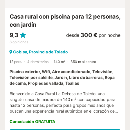
la rica gastronomía local con el inconfundible mazapán de
Toledo, la perdiz estofada a la toledana y los auténticos
productos manchegos. Un enclave perfec...
Casa rural con piscina para 12 personas,
con jardín
9,3
300 €
desde
por noche
8
opiniones
Cobisa, Provincia de Toledo
12 pers.
4 dormitorios
140 m²
350 m al centro
Piscina exterior, Wifi, Aire acondicionado, Televisión,
Televisión por satélite, Jardín, Libre de barreras, Ropa
de cama, Propiedad vallada, Toallas
Bienvenido a Casa Rural La Dehesa de Toledo, una
singular casa de madera de 140 m² con capacidad para
hasta 12 personas, perfecta para grupos medianos que
buscan una experiencia rural auténtica en el corazón de
Castilla-La Mancha. Su diseño en madera aporta un
Cancelación GRATUITA
ambiente cálido y acogedor, armoniosamente integrado en
el entorno natural que la rodea. La propiedad dispone de