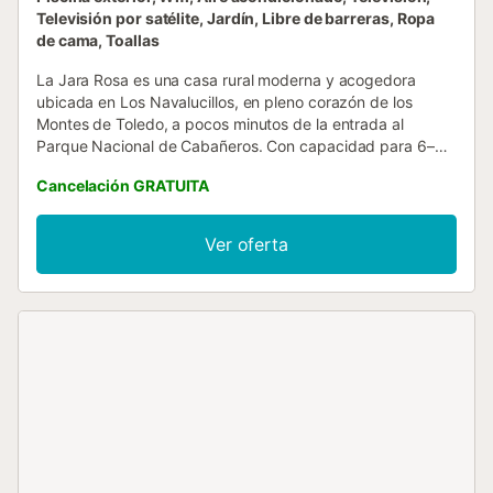
Televisión por satélite, Jardín, Libre de barreras, Ropa
de cama, Toallas
La Jara Rosa es una casa rural moderna y acogedora
ubicada en Los Navalucillos, en pleno corazón de los
Montes de Toledo, a pocos minutos de la entrada al
Parque Nacional de Cabañeros. Con capacidad para 6–8
personas, es perfecta para familias y grupos que buscan
Cancelación GRATUITA
desconectar rodeados de naturaleza. La propiedad
admite mascotas (consultar antes de reservar). El entorno
ofrece experiencias únicas: rutas de senderismo por el
Ver oferta
monte mediterráneo, avistamiento de fauna ibérica —
ciervos, jabalíes, buitres leonados y lince ibérico—, y
paisajes de dehesa y bosque que hacen de Cabañeros
uno de los parques nacionales más vírgenes de España. En
otoño, la berrea del ciervo es un espectáculo inolvidable. A
menos de una hora encontrarás la ciudad de Toledo,
Patrimonio de la Humanidad, y Talavera de la Reina. Una
escapada ideal para quienes buscan naturaleza,
tranquilidad y cultura....