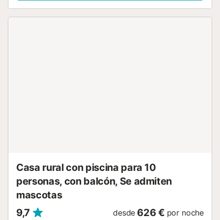
uso exclusivo para que os relajéis. Además, encontraréis
barbacoa privada, columpios, cama elástica, dardos,
futbolín y parque infantil, así como una mesa de ping-pong
compartida. También tendréis acceso a un balcón privado.
Se admite 1 mascota en la propiedad. No se permiten
fiestas ni eventos para garantizar un ambiente tranquilo
para todos los huéspedes....
Casa rural con piscina para 10
personas, con balcón, Se admiten
mascotas
9,7
626 €
desde
por noche