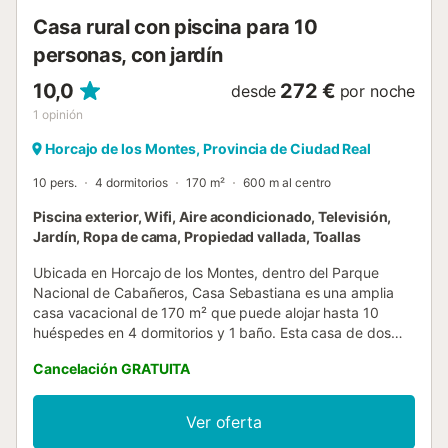
embalse. La pr...
Casa rural con piscina para 10
personas, con jardín
10,0
272 €
desde
por noche
1
opinión
Horcajo de los Montes, Provincia de Ciudad Real
10 pers.
4 dormitorios
170 m²
600 m al centro
Piscina exterior, Wifi, Aire acondicionado, Televisión,
Jardín, Ropa de cama, Propiedad vallada, Toallas
Ubicada en Horcajo de los Montes, dentro del Parque
Nacional de Cabañeros, Casa Sebastiana es una amplia
casa vacacional de 170 m² que puede alojar hasta 10
huéspedes en 4 dormitorios y 1 baño. Esta casa de dos
plantas dispone de cocina privada totalmente equipada,
Cancelación GRATUITA
aire acondicionado, Wi-Fi, televisión y lavadora para
vuestra comodidad. Salid al exterior y disfrutad del jardín
privado con una amplia terraza, porche cubierto con
Ver oferta
cocina y horno de leña. La piscina exterior privada es de