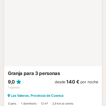
céntrica, a poca distancia de una farmacia, restaurantes y
la entrada de la ciudad. Toledo está a 1h 30 en coche y
Madrid a casi 2 horas. Hay aparcamiento gratuito en la
calle. No se permiten mascotas, fumar ni celebrar eventos.
Número de licencia TO034...
Granja para 3 personas
9,0
140 €
desde
por noche
1
opinión
Las Valeras, Provincia de Cuenca
3 pers.
1 dormitorio
12 m²
2,9 km al centro