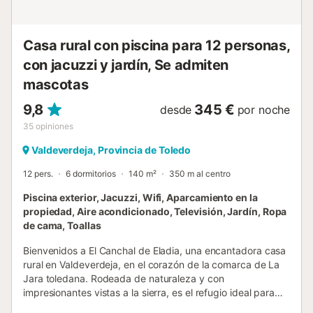
Casa rural con piscina para 12 personas,
con jacuzzi y jardín, Se admiten
mascotas
9,8
345 €
desde
por noche
35
opiniones
Valdeverdeja, Provincia de Toledo
12 pers.
6 dormitorios
140 m²
350 m al centro
Piscina exterior, Jacuzzi, Wifi, Aparcamiento en la
propiedad, Aire acondicionado, Televisión, Jardín, Ropa
de cama, Toallas
Bienvenidos a El Canchal de Eladia, una encantadora casa
rural en Valdeverdeja, en el corazón de la comarca de La
Jara toledana. Rodeada de naturaleza y con
impresionantes vistas a la sierra, es el refugio ideal para
desconectar y disfrutar de la España más auténtica. Con