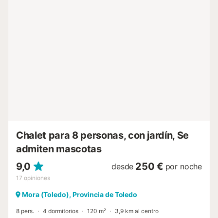
exterior privada con piscina, jardín, terraza descubierta, 9
balcones y ducha exterior. Hay una pista de tenis a 15
minutos a pie de la propiedad. La propiedad está cerca
del molino de viento Tío Genaro, uno de los más antiguos
de Castilla La Mancha y de las viviendas-silo del metro,
que merece la pena visitar para hacerse una idea de cómo
era la vida a principios del siglo XX. Hay una plaza de
aparcamiento disponible en la propiedad y hay
aparcamiento gratuito disponible en la calle. Se permite un
máximo de 2 mascotas. No está permitido fumar en esta
propiedad. La propiedad ofrece productos hechos a
manos/de cosecha propia. La propiedad cuenta con una
zona de aparcamiento para motos y bicicletas. Se han
instalado sistemas...
Chalet para 8 personas, con jardín, Se
admiten mascotas
9,0
250 €
desde
por noche
17
opiniones
Mora (Toledo), Provincia de Toledo
8 pers.
4 dormitorios
120 m²
3,9 km al centro