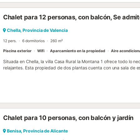
Disfrutad de la terraza cubierta común, el jardín y la ducha exterio
Hay 4 plazas de aparcamiento compartidas disponibles en el recint
Chalet para 12 personas, con balcón, Se admi
alojamiento es solo para adultos. Además, disfruta de nuestras inst
sala de bienestar en la que podrás agendar un masaje disponible por
común. - Toallas para la playa/piscina Pagos 5,00 € por persona -
Chella, Provincia de Valencia
noche - Comida Pagos 35,00 € por persona y noche...
12 pers.
6 dormitorios
260 m²
Piscina exterior
Wifi
Aparcamiento en la propiedad
Aire acondicio
Situada en Chella, la villa Casa Rural la Montana 1 ofrece todo lo n
relajantes. Esta propiedad de dos plantas cuenta con una sala de e
lavavajillas, seis dormitorios y cuatro baños, lo que permite aloja
los servicios adicionales se incluyen Wi-Fi, aire acondicionado (disp
habitaciones y que refresca eficazmente toda la villa), lavadora y 
para bebés. La zona exterior privada ofrece una piscina, una terraz
ideales para disfrutar al aire libre. Hay cinco plazas de aparcamien
admiten mascotas bajo petición y por un suplemento....
Chalet para 10 personas, con balcón y jardín
Benisa, Provincia de Alicante