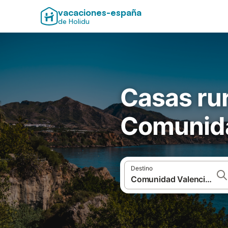
vacaciones-españa
de Holidu
Casas rur
Comunida
Destino