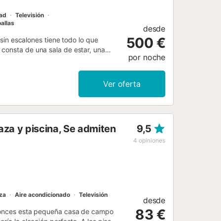
dad
Televisión
allas
desde
500 €
 sin escalones tiene todo lo que
 consta de una sala de estar, una
por noche
eo adicional, por lo que tiene
i de alta velocidad (apto para
as disponibles. Este alojamiento no
Ver oferta
a piscina privada, piscina infantil,
ha exterior para su disfrute. El
taurantes con estrellas Michelin, a
ñiscola y a 1 h del parque de
aza y piscina, Se admiten
9,5
s en la propiedad y hay
as ni fumar en la propiedad. Esta
4
opiniones
recta separación de residuos. Se
iento cuenta con iluminación de bajo
 Se han utilizado materiales
za
Aire acondicionado
Televisión
desde
83 €
Entonces esta pequeña casa de campo