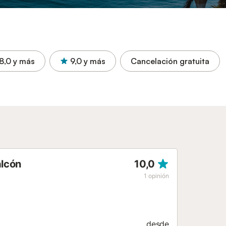
8,0
y más
9,0
y más
Cancelación gratuita
alcón
10,0
1
opinión
desde