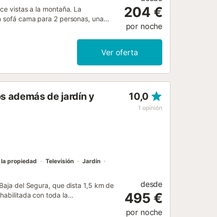
204 €
ece vistas a la montaña. La
on sofá cama para 2 personas, una
por noche
sonas. Entre los servicios adicionales
anto en el salón como en los
de una trona y 2 cunas. El
Ver oferta
ina, terraza, balcón y barbacoa. La
s impresionantes playas de Oliva y
escantes baños en la piscina de La
umar ni celebrar eventos. Se
os además de jardín y
10,0
imiento cuenta con sistemas de
1
opinión
 la propiedad
Televisión
Jardín
desde
 Baja del Segura, que dista 1,5 km de
495 €
habilitada con toda la
la colección de cuadros inspirados en
por noche
 vallado de 5000m2 en el que se