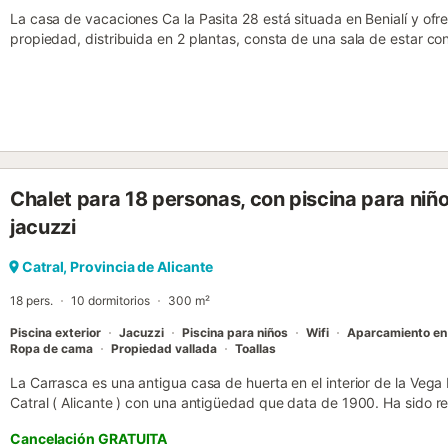
La casa de vacaciones Ca la Pasita 28 está situada en Benialí y ofr
propiedad, distribuida en 2 plantas, consta de una sala de estar c
cocina, 2 dormitorios y 3 baños, por lo que puede alojar hasta 6 per
se incluyen Wi-Fi con un espacio de trabajo dedicado, televisores t
dormitorios, lavadora y toallas de playa o piscina. También dispone 
alojamiento cuenta con un espacio exterior privado que incluye pisc
piscina está disponible de mayo a septiembre. Podrá relajarse en la
Denia, explorar la serena Laguna de l'Encantada y disfrutar de refr
Carroja, todo en un entorno pintoresco. No se permiten mascotas, f
Chalet para 18 personas, con piscina para niñ
proporcionan 2 bicicletas para los huéspedes. Además, el establec
ahorro de agua y ofrece un cómodo sistema de auto check-in....
jacuzzi
Catral, Provincia de Alicante
18 pers.
10 dormitorios
300 m²
Piscina exterior
Jacuzzi
Piscina para niños
Wifi
Aparcamiento en
Ropa de cama
Propiedad vallada
Toallas
La Carrasca es una antigua casa de huerta en el interior de la Vega
Catral ( Alicante ) con una antigüedad que data de 1900. Ha sido re
confortabilidad del siglo XXI ( wifi ) y encanto rústico, destacando 
Cancelación GRATUITA
la mitología griega de Fermín Navarro. Dispone de un amplio jardín