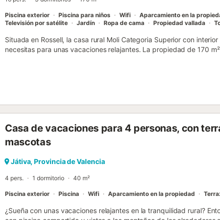
de...
Piscina exterior
Piscina para niños
Wifi
Aparcamiento en la propie
Televisión por satélite
Jardín
Ropa de cama
Propiedad vallada
To
Situada en Rossell, la casa rural Moli Categoria Superior con interior
necesitas para unas vacaciones relajantes. La propiedad de 170 m²
cocina totalmente equipada, 3 dormitorios y 2 baños, así como un as
capacidad para 16 personas. Los servicios adicionales incluyen Wi-F
videollamadas), televisión, lavadora y secadora. También hay 2 cun
ofrece: aire acondicionado. Este alquiler de vacaciones cuenta con un
jardín, terraza descubierta, terraza cubierta, balcón, barbacoa y duc
alojamiento está convenientemente situado a 10 min en coche de res
15 min de las montañas, a 20 min del Delta del Ebro, a 30 min de Pe
Casa de vacaciones para 4 personas, con terr
atracciones PortAventura. Hay 5 plazas de aparcamiento disponible
aparcamiento gratuito disponible en la calle. No se permiten mascot
mascotas
propiedad tiene directrices para ayudar a los huéspedes con la cor
proporciona más información en el establecimiento. Este establecim
Játiva, Provincia de Valencia
consumo. Se pueden organizar sesiones de equitación bajo petición.
sosten...
4 pers.
1 dormitorio
40 m²
Piscina exterior
Piscina
Wifi
Aparcamiento en la propiedad
Terra
¿Sueña con unas vacaciones relajantes en la tranquilidad rural? 