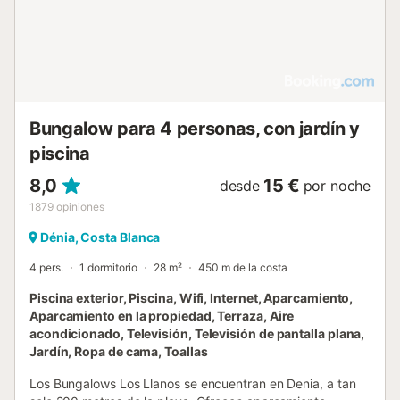
año. Denia es conocida por su vibrante escena culinaria.
Disfrute de cocina mediterránea creativa en Dexcaro &
Ossadía Dénia, mariscos frescos en Agua De Mar o tapas
en el casco antiguo en Tasca Les Monges. Ya sea tomando
el sol en la playa, explorando sitios culturales o cenando
junto al mar, esta villa es el punto de partida ideal para sus
vacaciones en España....
Bungalow para 4 personas, con jardín y
piscina
8,0
15 €
desde
por noche
1879
opiniones
Dénia, Costa Blanca
4 pers.
1 dormitorio
28 m²
450 m de la costa
Piscina exterior, Piscina, Wifi, Internet, Aparcamiento,
Aparcamiento en la propiedad, Terraza, Aire
acondicionado, Televisión, Televisión de pantalla plana,
Jardín, Ropa de cama, Toallas
Los Bungalows Los Llanos se encuentran en Denia, a tan