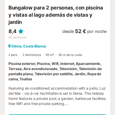
Bungalow para 2 personas, con piscina
y vistas al lago además de vistas y
jardín
8,4
52 €
desde
por noche
85
opiniones
Dénia, Costa Blanca
2 pers.
2 dormitorios
95 m²
90 m de la costa
Piscina exterior, Piscina, Wifi, Internet, Aparcamiento,
Terraza, Aire acondicionado, Televisión, Televisión de
pantalla plana, Televisión por satélite, Jardín, Ropa de
cama, Toallas
Featuring air-conditioned accommodation with a patio, Luz
del Mar - vis-à-vis Yachthafen is set in Denia. This holiday
home features a private pool, a garden, barbecue facilities,
free WiFi and free private parking....