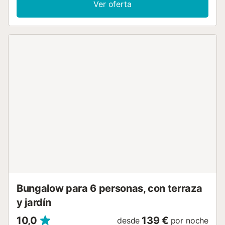
Ver oferta
para familias y próxima a comercios y restaurantes.
Dispone de jardín, mobiliario jardín, terraza, plancha,
calefacción bomba de calor, aire acondicionado, piscina
comunitaria+infantil, parking aire libre en mismo edificio, 1
Televisor. La cocina independiente, de vitrocerámica, está
equipada con nevera, microondas, horno, lavadora,
vajilla/cubertería, cafetera y tostadora....
Bungalow para 6 personas, con terraza
y jardín
10,0
139 €
desde
por noche