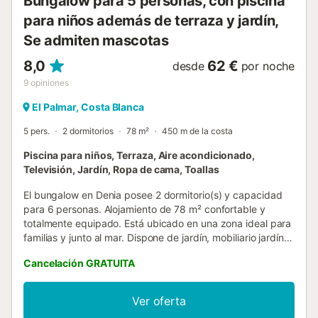
Bungalow para 5 personas, con piscina
para niños además de terraza y jardín,
Se admiten mascotas
8,0
62 €
desde
por noche
9
opiniones
El Palmar, Costa Blanca
5 pers.
2 dormitorios
78 m²
450 m de la costa
Piscina para niños, Terraza, Aire acondicionado,
Televisión, Jardín, Ropa de cama, Toallas
El bungalow en Denia posee 2 dormitorio(s) y capacidad
para 6 personas. Alojamiento de 78 m² confortable y
totalmente equipado. Está ubicado en una zona ideal para
familias y junto al mar. Dispone de jardín, mobiliario jardín,
terraza, plancha, calefacción bomba de calor, aire
Cancelación GRATUITA
acondicionado en el salón y algunos dormitorios, piscina
comunitaria+infantil, parking aire libre en mismo edificio, 1
Televisor. La cocina americana, de gas, está equipada con
Ver oferta
nevera, microondas, horno, lavadora, vajilla/cubertería,