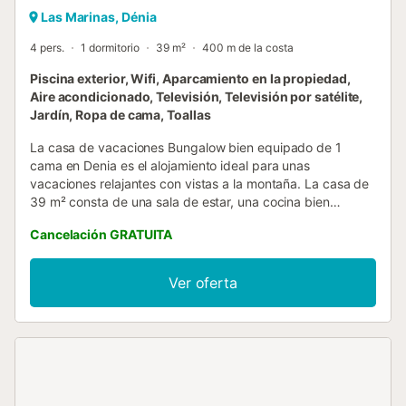
Las Marinas, Dénia
4 pers.
1 dormitorio
39 m²
400 m de la costa
Piscina exterior, Wifi, Aparcamiento en la propiedad,
Aire acondicionado, Televisión, Televisión por satélite,
Jardín, Ropa de cama, Toallas
La casa de vacaciones Bungalow bien equipado de 1
cama en Denia es el alojamiento ideal para unas
vacaciones relajantes con vistas a la montaña. La casa de
39 m² consta de una sala de estar, una cocina bien
equipada, 1 dormitorio y 1 baño con ducha, por lo que
Cancelación GRATUITA
tiene capacidad para 4 personas. La casa también cuenta
con Wi-Fi (apto para videollamadas), aire acondicionado,
lavadora, televisión por satélite y 2 unidades de
Ver oferta
calefacción (dormitorio y salón). Se admiten niños y
también hay una cama de bebé disponible. El dormitorio
tiene 1 cama doble. El salón tiene 1 sofá cama para 2
personas. Los huéspedes pueden disfrutar de una vista
del Parque Nacional del Montgó desde la propiedad. La
casa cuenta con una zona exterior privada con una
terraza abierta. La propiedad tiene acceso a una zona