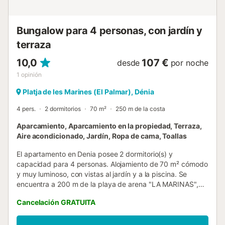
local. Fácil acceso a actividades de oc...
Bungalow para 4 personas, con jardín y
terraza
10,0
107 €
desde
por noche
1
opinión
Platja de les Marines (El Palmar), Dénia
4 pers.
2 dormitorios
70 m²
250 m de la costa
Aparcamiento, Aparcamiento en la propiedad, Terraza,
Aire acondicionado, Jardín, Ropa de cama, Toallas
El apartamento en Denia posee 2 dormitorio(s) y
capacidad para 4 personas. Alojamiento de 70 m² cómodo
y muy luminoso, con vistas al jardín y a la piscina. Se
encuentra a 200 m de la playa de arena "LA MARINAS",
200 m del supermercado "SPAR", 2 km de la ciudad
Cancelación GRATUITA
"Denia", 6 km de la playa de roca "LAS ROTAS", 8 km del
campo de Golf "LA SELLA GOLF", 100 km del aeropuerto
"ALICANTE O VALENCIA" y está ubicado en una zona ideal