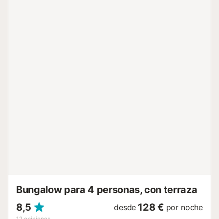
las preciosas terrazas al borde del mar. Es un lugar ideal
para largos paseo en la playa, en el puerto o hacia el
Castillo y típico barrio de pescadores. Tiene una completa
oferta comercial para ir de tiendas. Denia, un lugar para
disfrutar: su lema es “ Deni...
Bungalow para 4 personas, con terraza
8,5
128 €
desde
por noche
12
opiniones