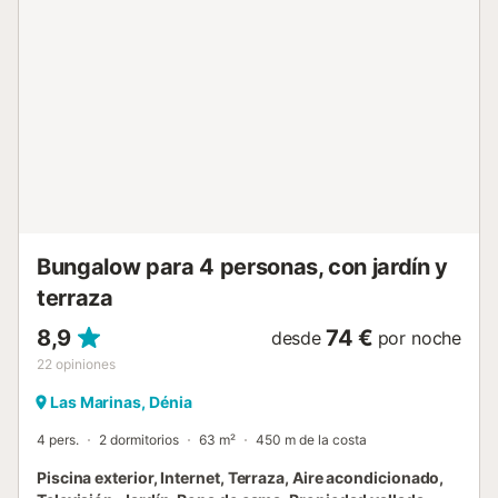
barcos para paseos a lo largo de la costa. En Denia se
come muy bien. Sus numerosos restaurantes ofrecen una
gastronomía Mediterránea sabrosa y saludable para
satisfacer todos los paladares tanto en el típico barrio de
pescadores, las calles peatonales alrededor del castillo o
las preciosas terrazas al borde del mar. Es un lugar ideal
para largos paseo en la playa, en el puerto o hacia el
Castillo y típico barrio de pescadores. Tiene una completa
oferta comercial para ir de tiendas. Denia, un lugar para
disfrutar: su lema es “ Deni...
Bungalow para 4 personas, con jardín y
terraza
8,9
74 €
desde
por noche
22
opiniones
Las Marinas, Dénia
4 pers.
2 dormitorios
63 m²
450 m de la costa
Piscina exterior, Internet, Terraza, Aire acondicionado,