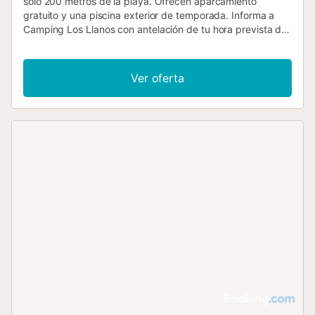
solo 200 metros de la playa. Ofrecen aparcamiento
gratuito y una piscina exterior de temporada. Informa a
Camping Los Llanos con antelación de tu hora prevista de
llegada. Para ello, puedes utilizar el apartado de peticiones
especiales al hacer la reserva o ponerte en contacto
directamente con el alojamiento. Los datos de contacto
Ver oferta
aparecen en la confirmación de la reserva....