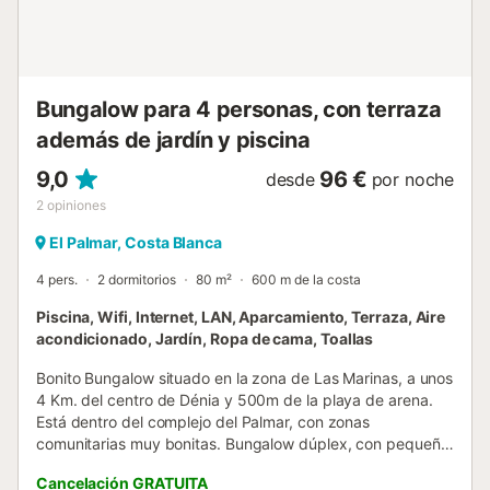
etc. no están incluidos en el precio de este alquiler. Si se
admiten mascotas (información en el anuncio), pueden
aplicarse suplementos. Sólo están...
Bungalow para 4 personas, con terraza
además de jardín y piscina
9,0
96 €
desde
por noche
2
opiniones
El Palmar, Costa Blanca
4 pers.
2 dormitorios
80 m²
600 m de la costa
Piscina, Wifi, Internet, LAN, Aparcamiento, Terraza, Aire
acondicionado, Jardín, Ropa de cama, Toallas
Bonito Bungalow situado en la zona de Las Marinas, a unos
4 Km. del centro de Dénia y 500m de la playa de arena.
Está dentro del complejo del Palmar, con zonas
comunitarias muy bonitas. Bungalow dúplex, con pequeño
jardín privado y zona con terraza cubierta y acristalada. En
Cancelación GRATUITA
la planta baja está el salón-comedor con la cocina