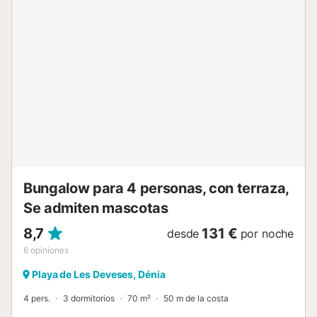
exterior compartida que incluye una piscina, un jardín y
muebles de jardín. La casa está a solo 5 minutos (358 a
429 m) a pie de un restaurante, una cafetería, un bar y un
supermercado. La pintoresca Playa Calamar está a 4
minutos (1,6 km) en coche de la casa. El aeropuerto de
Alicante está a 1 hora y 7 minutos (104 km) de la casa.
Hay aparcamiento gratuito en la propiedad y en la calle.
Se admiten mascotas bajo petición. Las toallas y la ropa
de cama están incluidas....
Bungalow para 4 personas, con terraza,
Se admiten mascotas
8,7
131 €
desde
por noche
6
opiniones
Playa de Les Deveses, Dénia
4 pers.
3 dormitorios
70 m²
50 m de la costa