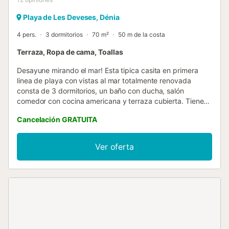
Playa de Les Deveses, Dénia
4 pers.
3 dormitorios
70 m²
50 m de la costa
Terraza, Ropa de cama, Toallas
Desayune mirando el mar! Esta tipica casita en primera
linea de playa con vistas al mar totalmente renovada
consta de 3 dormitorios, un baño con ducha, salón
comedor con cocina americana y terraza cubierta. Tiene
capacidad para 4 personas. Denia tiene mucho que
Cancelación GRATUITA
ofrecer. Situada a unos 100 km de Valencia y Alicante,
desde Denia se puede descubrir la Costa Blanca tanto el
borde del mar como los paisajes del interior, campos de
Ver oferta
naranjos y almendros, pueblos con encanto, parques
naturales. También se puede ir en barco a Ibiza o visitar
los parques de atracciones de Benidorm. Denia tiene unos
20 km de costa con playas de arena, playas de canto
rodado o calas rocosas, para tomar el sol o bucear. Se
puede practicar todo tipos de deportes náuticos,
senderismo en el parque natural del Montgo, tenis, golf,
bicicleta etc. Desde Denia sale el barco hacia Ibiza y