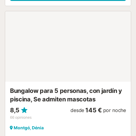
utensilios/cocina, cafetera y tostadora....
Bungalow para 5 personas, con jardín y
piscina, Se admiten mascotas
8,5
145 €
desde
por noche
66
opiniones
Montgó, Dénia