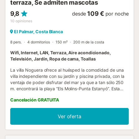
terraza, Se admiten mascotas
9,8
109 €
desde
por noche
10
opiniones
El Palmar, Costa Blanca
8 pers.
4 dormitorios
150 m²
200 m de la costa
Wifi, Internet, LAN, Terraza, Aire acondicionado,
Televisión, Jardín, Ropa de cama, Toallas
La villa Noguera ofrece al huésped la comodidad de una
villa independiente con su jardín y piscina privada, con la
ventaja de poder disfrutar del mar ya que a tan sólo 250
m. encontrará la playa “Els Molins-Punta Estanyó”. Esta
bonita y acogedora villa tiene capacidad para 8 personas,
Cancelación GRATUITA
con 4 dormitorios dobles, 2 baños con bañera y 1 baño
con ducha, amplio salón comedor con acceso al jardín.
Cocina totalmente equipada abierta al comedor. En su
Ver oferta
terraza cubierta frente a la piscina podrán disfrutar de
agradables veladas y preparar una deliciosa comida en su
barbacoa. Dispone de parking en el interior de la parcela
totalmente vallada. La excelente ubicación de la villa hace