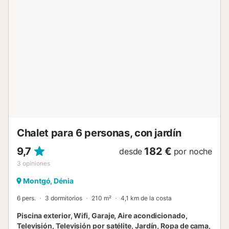
equipada. En el sótano hay un dormitorio con baño "en
suite" y televisión. Hay otro dormitorio generoso y hermoso
con cama doble + oficina. Por supuesto, también hay un
lavadero amplio y luminoso con lavadora y tabla de
planchar. Equipada con tecnología de muy alta calidad,
esta casa ofrece todas las comodidades imaginables. En
un radio de un kilómetro puede llegar a las primeras
tiendas. Una sucursal de Lidl y un gran supermercado de
consumo. Además, hay un hermoso jardín, que se ilumina
incluso por la noche. Para los amantes, hay un encantador
jardín de hierbas. La villa es de un estándar muy alto y
tiene una piscina privada con ducha exterior. Fuera de la
villa hay una...
Chalet para 6 personas, con jardín
9,7
182 €
desde
por noche
3
opiniones
Montgó, Dénia
6 pers.
3 dormitorios
210 m²
4,1 km de la costa
Piscina exterior, Wifi, Garaje, Aire acondicionado,
Televisión, Televisión por satélite, Jardín, Ropa de cama,