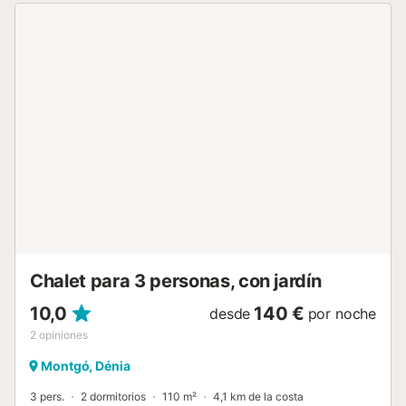
completa con dos neveras, lavavajillas y dos planchas
eléctricas. En la planta superior están ubicadas dos
habitaciones dobles, un baño con bañera y una fantástica
terraza de vistas abiertas. VT-460653-A Interior Wifi TV
Satélite ASTRA Aire acondicionado por splits Calefacción
central gas Mosquiteras Dos neveras Dos planchas
eléctricas Vajilla completa Exprimidor Tostador Microondas
Cafetera eléctrica e italiana Lavadora Lavavajillas Exterior
Piscina de 9x5 m Terraza descubierta Terraza cubierta
Mobiliario de exterior para 12 personas Tumbonas Aseo
exterior y ducha Barbacoa de obra Jardín mediterráneo
con césped, palmeras y olivos Parking privado Animales
bajo consulta Distancias Playa de arena: 1 km Playa de
roca: 1 km Servicios: 700 m Centro urbano: 800 m Golf: 8
k...
Chalet para 3 personas, con jardín
10,0
140 €
desde
por noche
2
opiniones
Montgó, Dénia
3 pers.
2 dormitorios
110 m²
4,1 km de la costa