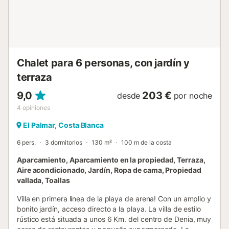
animales. Internet disponible El consumo de calefacción
(Gas, Aceite o Pellets) no está incluida. En tarifas de larga
estancia no están incluidas la electricidad ni la calefacción
(Gas, Aceite o Pellets) tampoco el wifi ni las sabanas ni las
toallas. El precio de los servicios será según condiciones...
Chalet para 6 personas, con jardín y
terraza
9,0
203 €
desde
por noche
4
opiniones
El Palmar, Costa Blanca
6 pers.
3 dormitorios
130 m²
100 m de la costa
Aparcamiento, Aparcamiento en la propiedad, Terraza,
Aire acondicionado, Jardín, Ropa de cama, Propiedad
vallada, Toallas
Villa en primera línea de la playa de arena! Con un amplio y
bonito jardín, acceso directo a la playa. La villa de estilo
rústico está situada a unos 6 Km. del centro de Denia, muy