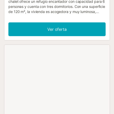
chalet ofrece un refugio encantador con capacidad para 6
personas y cuenta con tres dormitorios. Con una superficie
de 120 m², la vivienda es acogedora y muy luminosa,
brindando vistas impresionantes al mar y a la montaña.
Ubicado estratégicamente a 450 metros del restaurante
"BAR EL CAMPUS" y a 1 km del restaurante "FOLIXA
Ver oferta
ASADOR SIDRERIA", este chalet también está cerca del
supermercado "LIDL", a solo 2 km del Parque Natural "EL
MONTGO" y a 2 km de la hermosa playa de arena
"MARINETA CASSIANA". La ciudad de Denia se encuentra
a 3 km, mientras que la playa de roca "LAS ROTAS" está a
la misma distancia. Además, los entusiastas del golf
pueden disfrutar del campo de golf "LA SELLA CLUB DE
GOLF" a solo 9 km de distancia. Este alojamiento familiar
se encuentra en una zona montañosa, ofreciendo un
entorno tranquilo y apacible. El chalet cuenta con un jardín
encantador, mobiliario de jardín, parcela vallada, terraza y
una conveniente barbacoa. Para refrescarse, los
huéspedes pueden disfrutar de una piscina privada,
mientras que el estacionamiento aire libre en el mismo
edificio agrega comodidad. En el interior, el chalet ofrece
una decoración acogedora y está equipado con dos
ventiladores y un televisor para el entretenimiento. La