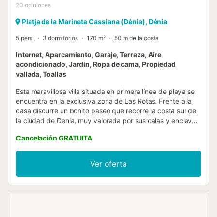
20
opiniones
Platja de la Marineta Cassiana (Dénia), Dénia
5 pers.
3 dormitorios
170 m²
50 m de la costa
Internet, Aparcamiento, Garaje, Terraza, Aire
acondicionado, Jardín, Ropa de cama, Propiedad
vallada, Toallas
Esta maravillosa villa situada en primera línea de playa se
encuentra en la exclusiva zona de Las Rotas. Frente a la
casa discurre un bonito paseo que recorre la costa sur de
la ciudad de Denia, muy valorada por sus calas y enclaves
únicos. La villa en Denia posee 3 dormitorios y tiene una
Cancelación GRATUITA
capacidad para 5 personas. El jardín de la vivienda es muy
amplio, y dispone de zonas de césped así como de otras
con suelo, para mayor comodidad de nuestros clientes. La
Ver oferta
piscina está cubierta (no climatizada). Al entrar en la casa
nos encontramos el salón/comedor, este tiene unos
amplios ventanales que dan al mar. Además dispone de
chimenea, lo cual lo hace muy acogedor en los meses de
invierno. Además cuenta con aire acondicionado frío/calor