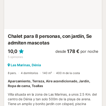
confortable y barbacoa. La piscina se sitúa bajo la terraza
y ofrece vistas fantásticas al Montgó y al mar. Consumo:
Los contadores de electricidad y agua se leen a la llegada
y salida. El consumo normal está incluido en el alquiler; los
costes adicionales se cobran aparte....
Chalet para 8 personas, con jardín, Se
admiten mascotas
10,0
178 €
desde
por noche
5
opiniones
Las Marinas, Dénia
8 pers.
4 dormitorios
140 m²
400 m de la costa
Aparcamiento, Terraza, Aire acondicionado, Jardín,
Ropa de cama, Toallas
Villa situada en la zona de Las Marinas, a unos 2.5 Km. del
centro de Dénia y tan solo 500m de la playa de arena.
Tiene un amplio y bonito jardín con césped, piscina