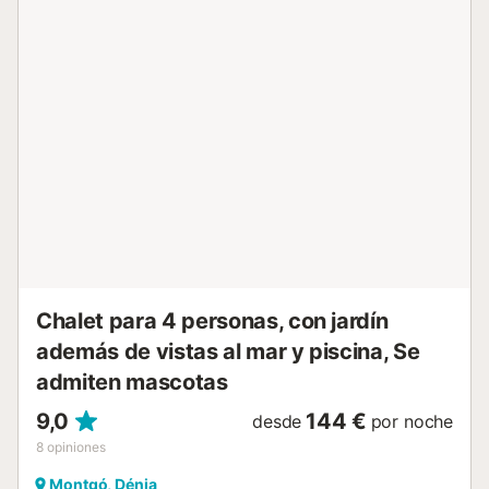
que tenga a mano todos los destinos, tanto la playa a la
que podrá acceder andando, como otros pueblos y
ciudades. Las largas playas de arena dorada han hecho
que esta parte de Denia sea una de las favoritas de las
familias. Los niños tienen mucho espacio para jugar en la
arena a sus anchas, mientras que las aguas poco
profundas las hacen seguras para nadar, bucear y realizar
deportes acuáticos. La ciudad de Dénia se encuentra a
tan solo 7km. . Entre los numerosos destinos turísticos de
la Costa Blanca, Dénia es uno de los más atractivos, no
solo por sus 20 km de costa, sino también por tener un
precioso centro histórico y un gran patrimonio cultural.
Dénia nombrada “Ciudad Creativa de la Gastronomía por la
UNES...
Chalet para 4 personas, con jardín
además de vistas al mar y piscina, Se
admiten mascotas
9,0
144 €
desde
por noche
8
opiniones
Montgó, Dénia