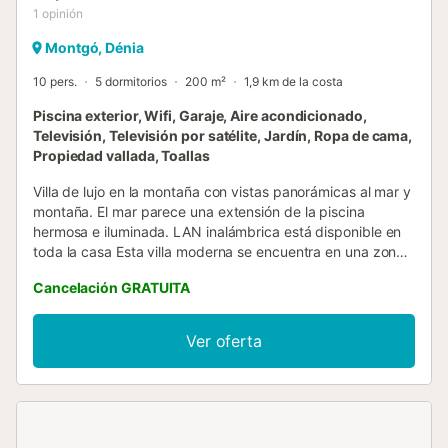
1
opinión
Montgó, Dénia
10 pers.
5 dormitorios
200 m²
1,9 km de la costa
Piscina exterior, Wifi, Garaje, Aire acondicionado,
Televisión, Televisión por satélite, Jardín, Ropa de cama,
Propiedad vallada, Toallas
Villa de lujo en la montaña con vistas panorámicas al mar y
montaña. El mar parece una extensión de la piscina
hermosa e iluminada. LAN inalámbrica está disponible en
toda la casa Esta villa moderna se encuentra en una zona
tranquila de Denia, cerca del centro de la ciudad ya 2,5
Cancelación GRATUITA
km de la playa. La lujosa casa dispone de 5 habitaciones
con baños. La villa cuenta con un moderno aire
acondicionado, piscina privada, vistas al mar y montaña,
Ver oferta
incl. Fi. El interior está dividido en dos plantas. En la planta
superior hay 3 dormitorios con baño "en suite" y un aseo
separado. Además de una sala de estar espaciosa y
moderna con TV, chimenea exclusiva y área de comedor,
la casa tiene una hermosa cocina abierta totalmente