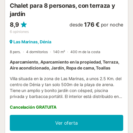
Chalet para 8 personas, con terraza y
jardín
8,9
176 €
desde
por noche
6
opiniones
Las Marinas, Dénia
8 pers.
4 dormitorios
140 m²
400 m de la costa
Aparcamiento, Aparcamiento en la propiedad, Terraza,
Aire acondicionado, Jardín, Ropa de cama, Toallas
Villa situada en la zona de Las Marinas, a unos 2.5 Km. del
centro de Dénia y tan solo 500m de la playa de arena.
Tiene un amplio y bonito jardín con césped, piscina
privada y barbacoa portátil. El interior está distribuido en 2
plantas, en la planta baja se encuentra el salón, comedor
Cancelación GRATUITA
con la cocina abierta, 2 dormitorios y 1 baño. Tiene aire en
el pasillo de los dormitorios. En la planta superior tenemos
otros 2 dormitorios y 1 baño. Aire acondicionado en el
Ver oferta
dormitorio de matrimonio. Terraza....