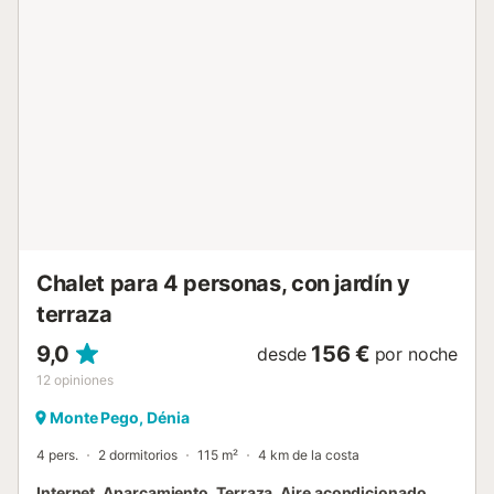
en todo el alojamiento (a excepción de una de las
habitaciones). Junto a él se encuentra la cocina, equipada
con todo lo necesario, vitrocerámica eléctrica, nevera,
microondas, horno, congelador, lavavajillas,
vajilla/cubertería, utensilios/cocina, cafetera, tostadora y
hervidor de agua. Siguiendo el pasillo encontramos uno de
los cuartos de baño, pues la vivienda cuenta con dos
cuartos de baño con ducha completos, uno de ellos en
suite, y con un cuarto de baño con lavabo y wc en suite
también. Junto a el se encuentra la primera de las
habitaciones con una cama individual, frente a ella una con
cama de matrimonio y justo al final del pasillo otra matrim...
Chalet para 4 personas, con jardín y
terraza
9,0
156 €
desde
por noche
12
opiniones
Monte Pego, Dénia
4 pers.
2 dormitorios
115 m²
4 km de la costa
Internet, Aparcamiento, Terraza, Aire acondicionado,