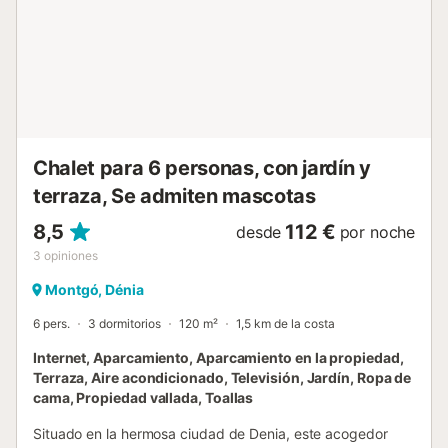
terraza y ofrece maravillosas vistas al mar y al Montgó.
Características y puntos destacados: - 2 dormitorios, 2
baños - Aire acondicionado en el salón/cocina y dormitorio
principal - Gran terraza con vistas al mar, barbacoa y zona
de estar - Piscina privada - Jardín mediterráneo con varios
rincones Gastos de servicios: Los contadores de
electricidad y agua se registran a ...
Chalet para 6 personas, con jardín y
terraza, Se admiten mascotas
8,5
112 €
desde
por noche
3
opiniones
Montgó, Dénia
6 pers.
3 dormitorios
120 m²
1,5 km de la costa
Internet, Aparcamiento, Aparcamiento en la propiedad,
Terraza, Aire acondicionado, Televisión, Jardín, Ropa de
cama, Propiedad vallada, Toallas
Situado en la hermosa ciudad de Denia, este acogedor