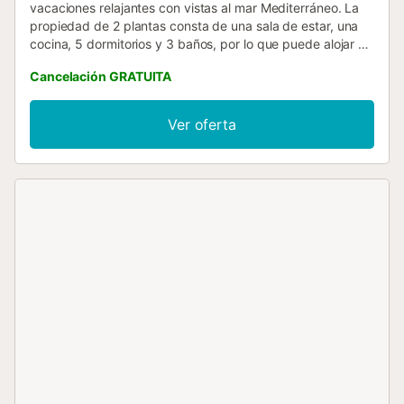
vacaciones relajantes con vistas al mar Mediterráneo. La
propiedad de 2 plantas consta de una sala de estar, una
cocina, 5 dormitorios y 3 baños, por lo que puede alojar a
10 personas. Los servicios adicionales incluyen Wi-Fi con
Cancelación GRATUITA
un espacio de trabajo dedicado para la oficina en casa,
una televisión, aire acondicionado, así como una lavadora.
Este alquiler de vacaciones ofrece un espacio exterior
Ver oferta
privado con piscina, jardín, terraza cubierta y barbacoa.
Hay aparcamiento disponible en la propiedad. No se
permiten mascotas, fumar ni celebrar eventos....