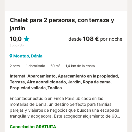
Chalet para 2 personas, con terraza y
jardín
10,0
108 €
desde
por noche
1
opinión
Montgó, Dénia
2 pers.
1 dormitorio
60 m²
1,4 km de la costa
Internet, Aparcamiento, Aparcamiento en la propiedad,
Terraza, Aire acondicionado, Jardín, Ropa de cama,
Propiedad vallada, Toallas
Encantador estudio en Finca Paris ubicado en las
montañas de Denia, un destino perfecto para familias,
parejas y viajeros de negocios que buscan una escapada
tranquila y acogedora. Este acogedor alojamiento de 60
metros cuadrados ofrece un ambiente íntimo y funcional
Cancelación GRATUITA
con capacidad para 2 personas. Cuenta con una