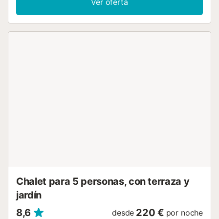
Ver oferta
acondicionado y salida a la terraza con vista al puerto y el
mar. El jardín tiene palmeras, césped, y variedad de
plantas. Hay un dormitorio con cama de dos colchones, un
dormitorio con dos camas individuales y un baño con
ducha. Distancia al centro de Denia 3,5km, al mar 3km,
supermercados a 3km y bares/restaurantes a 800m. Se
necesita coche. No se admiten animales. El consumo de
calefacción (Gas, Aceite o Pellets) no está incluida. En
tarifas de larga estancia no están incluidas la electricidad
ni la calefacción (Gas, Aceite o Pellets) tampoco el wifi ni
las sabanas ni las toallas. El precio de los servicios será
según condiciones de la agencia....
Chalet para 5 personas, con terraza y
jardín
8,6
220 €
desde
por noche