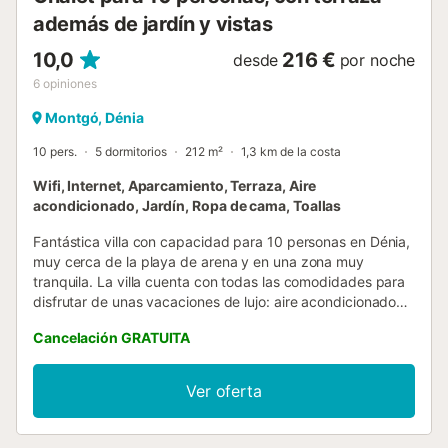
además de jardín y vistas
10,0
216 €
desde
por noche
6
opiniones
Montgó, Dénia
10 pers.
5 dormitorios
212 m²
1,3 km de la costa
Wifi, Internet, Aparcamiento, Terraza, Aire
acondicionado, Jardín, Ropa de cama, Toallas
Fantástica villa con capacidad para 10 personas en Dénia,
muy cerca de la playa de arena y en una zona muy
tranquila. La villa cuenta con todas las comodidades para
disfrutar de unas vacaciones de lujo: aire acondicionado
en todas las estancias, calefacción central, wifi, tv satélite,
Cancelación GRATUITA
piscina privada, un amplio jardín con tumbonas y mobiliario
de exterior para diez personas, zona de barbacoa y aseo
exterior y ducha. La casa está distribuida en dos plantas.
Ver oferta
En la planta inferior se encuentran tres habitaciones
dobles, un amplio baño con ducha, salón comedor
rectangular con tv y mesa y sillas para 12 personas, cocina