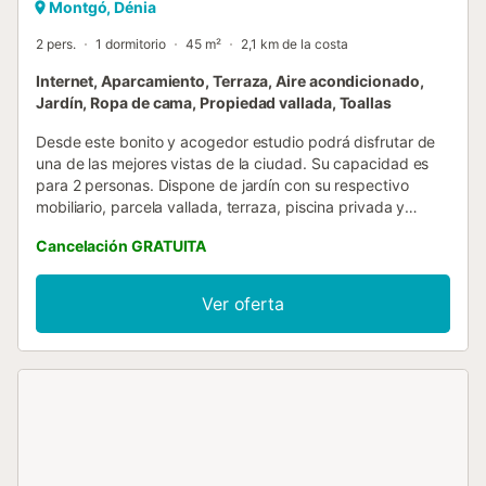
Montgó, Dénia
2 pers.
1 dormitorio
45 m²
2,1 km de la costa
Internet, Aparcamiento, Terraza, Aire acondicionado,
Jardín, Ropa de cama, Propiedad vallada, Toallas
Desde este bonito y acogedor estudio podrá disfrutar de
una de las mejores vistas de la ciudad. Su capacidad es
para 2 personas. Dispone de jardín con su respectivo
mobiliario, parcela vallada, terraza, piscina privada y
parking cubierto en el mismo edificio. El estudio tiene
Cancelación GRATUITA
acceso a internet (wifi), aire acondicionado solo en salón y
Sat-TV. La cocina americana, de vitrocerámica, está
equipada con nevera/congelador, microondas, lavavajillas,
Ver oferta
vajilla/cubertería, utensilios/cocina, cafetera, tostadora y
exprimidor. Según ordenanza municipal no se podrá usar
barbacoa con fuego desde el 1 de Junio hasta el 15 de
Octubre. (Aunque la barbacoa disponible en la casa es de
gas) El consumo de calefacción (Gas, Aceite o Pellets) no
está incluida. En tarifas de larga estancia no están
incluidas la electricidad ni la calefacción (Gas, Aceite o
Pellets) tampoco el wifi ni las sabanas ni las toallas. El