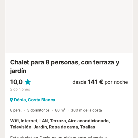
horno eléctrico, microondas, lavaplatos, nevera,
congelador, cafetera, hervidor eléctrico, batidora,
tostadora y exprimidor Dormitorios y baños dormitorio con
aire acondicionado y 2 camas individuales (de 190 por 90
cm) dormitorio con aire acondicionado y 2 camas
individuales (de 200 por 90 cm) cuarto de baño con doble
lavabo, ducha y WC Exterior de la villa parcela vallada
piscina privada de forma de laguna de 8m x 4m y 2m de
profundidad maravi...
Chalet para 8 personas, con terraza y
jardín
10,0
141 €
desde
por noche
2
opiniones
Dénia, Costa Blanca
8 pers.
3 dormitorios
80 m²
300 m de la costa
Wifi, Internet, LAN, Terraza, Aire acondicionado,
Televisión, Jardín, Ropa de cama, Toallas
Este chalet en Denia es un alojamiento cómodo y