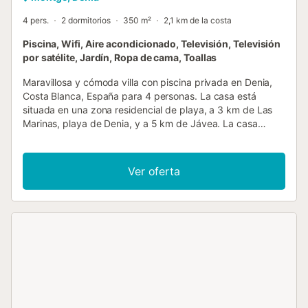
4 pers.
2 dormitorios
350 m²
2,1 km de la costa
Piscina, Wifi, Aire acondicionado, Televisión, Televisión
por satélite, Jardín, Ropa de cama, Toallas
Maravillosa y cómoda villa con piscina privada en Denia,
Costa Blanca, España para 4 personas. La casa está
situada en una zona residencial de playa, a 3 km de Las
Marinas, playa de Denia, y a 5 km de Jávea. La casa
cuenta con 2 dormitorios, 1 baño y 1 aseo para invitados.
El alojamiento ofrece privacidad, un maravilloso jardín con
césped y árboles, una espléndida piscina y hermosas
Ver oferta
vistas al mar, el valle y las montañas. Su comodidad y la
proximidad a la playa, actividades deportivas, lugares de
ocio, atracciones y cultura hacen de esta una excelente
villa para pasar sus vacaciones en España con familia o
amigos e incluso con sus mascotas. Interior de la villa villa
espaciosa salón con aire acondicionado, televisión,
reproductor de DVD y equipo de música chimenea en el
salón (leña) 2 dormitorios, 1 baño y 1 aseo para invitados
antena satelital (Astra) sistema de alarma lavadero con
lavadora y secadora Cocina cocina con placa eléctrica,