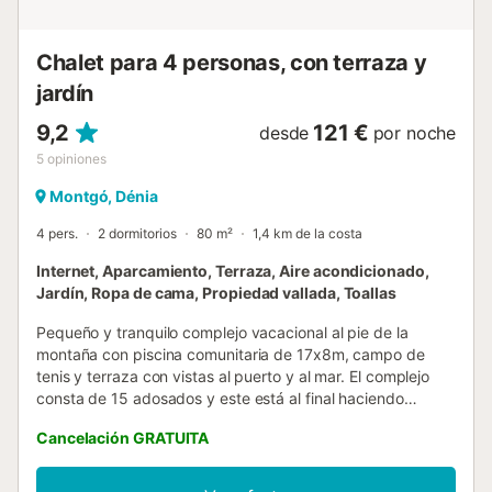
Chalet para 4 personas, con terraza y
jardín
9,2
121 €
desde
por noche
5
opiniones
Montgó, Dénia
4 pers.
2 dormitorios
80 m²
1,4 km de la costa
Internet, Aparcamiento, Terraza, Aire acondicionado,
Jardín, Ropa de cama, Propiedad vallada, Toallas
Pequeño y tranquilo complejo vacacional al pie de la
montaña con piscina comunitaria de 17x8m, campo de
tenis y terraza con vistas al puerto y al mar. El complejo
consta de 15 adosados y este está al final haciendo
esquina a sólo unos pasos de la piscina. La casa tiene una
Cancelación GRATUITA
decoración sencilla y consta de una cocina americana
equipada con placa de gas, lavadora y frigorífico con
congelador. Salón-comedor con TV/SAT, aire