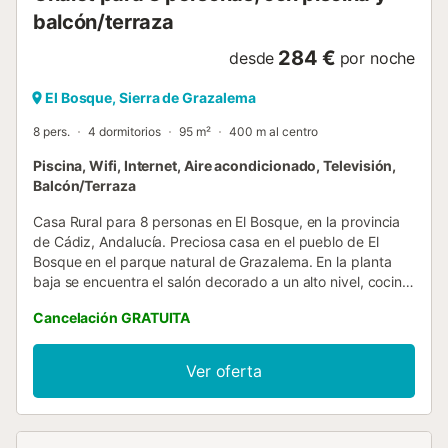
balcón/terraza
284 €
desde
por noche
El Bosque, Sierra de Grazalema
8 pers.
4 dormitorios
95 m²
400 m al centro
Piscina, Wifi, Internet, Aire acondicionado, Televisión,
Balcón/Terraza
Casa Rural para 8 personas en El Bosque, en la provincia
de Cádiz, Andalucía. Preciosa casa en el pueblo de El
Bosque en el parque natural de Grazalema. En la planta
baja se encuentra el salón decorado a un alto nivel, cocina,
1 baño con plato de ducha y un dormitorio doble. El salón
Cancelación GRATUITA
cuenta con una chimenea de biomasa ecológica de gran
rendimiento. Proporciona un agradable calor y es
totalmente compatible con las personas asmáticas pues
Ver oferta
no desprende humos, polvo ni suciedad. En los meses de
frío el cliente se la encontrará encendida a su entrada para
que encuentren la casa calentita a su llegada. Se
proporcionan dos sacos de pellet de 15 kg/ unidad para