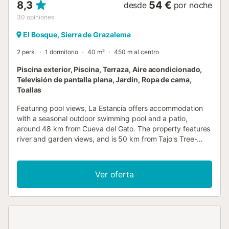
8,3
54 €
desde
por noche
30
opiniones
El Bosque, Sierra de Grazalema
2 pers.
1 dormitorio
40 m²
450 m al centro
Piscina exterior, Piscina, Terraza, Aire acondicionado,
Televisión de pantalla plana, Jardín, Ropa de cama,
Toallas
Featuring pool views, La Estancia offers accommodation
with a seasonal outdoor swimming pool and a patio,
around 48 km from Cueva del Gato. The property features
river and garden views, and is 50 km from Tajo's Tree-
lined Avenue....
Ver oferta