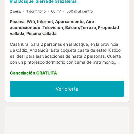
El Bosque, Sierra de Grazalema
2 pers.
1 dormitorio
60 m²
500 m al centro
Piscina, Wifi, Internet, Aparcamiento, Aire
acondicionado, Televisión, Balcón/Terraza, Propiedad
vallada, Piscina vallada
Casa rural para 2 personas en El Bosque, en la provincia
de Cádiz, Andalucía. Esta coqueta casita de estilo rústico
es ideal para las vacaciones de hasta 2 personas. Cuenta
con un pintoresco dormitorio con cama de matrimonio,
cuarto de baño con plato de ducha, y salón comedor con
Cancelación GRATUITA
sofás, chimenea y mesa de comedor. Completa el
equipamiento interior una cocina bien equipada. La zona
exterior, incluida la piscina y el comedor cubierto al aire
Ver oferta
libre, se comparte entre los tres alojamientos del
complejo....