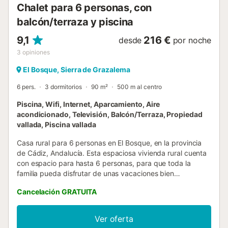
Chalet para 6 personas, con
balcón/terraza y piscina
9,1
216 €
desde
por noche
3
opiniones
El Bosque, Sierra de Grazalema
6 pers.
3 dormitorios
90 m²
500 m al centro
Piscina, Wifi, Internet, Aparcamiento, Aire
acondicionado, Televisión, Balcón/Terraza, Propiedad
vallada, Piscina vallada
Casa rural para 6 personas en El Bosque, en la provincia
de Cádiz, Andalucía. Esta espaciosa vivienda rural cuenta
con espacio para hasta 6 personas, para que toda la
familia pueda disfrutar de unas vacaciones bien
merecidas. La casa dispone de tres dormitorios, dos
Cancelación GRATUITA
equipados con cama de matrimonio y uno con dos camas
individuales. Cuenta además con un cuarto de baño con
plato de ducha y otro con bañera, además de un amplio
Ver oferta
salón comedor con chimenea y una cocina bien equipada.