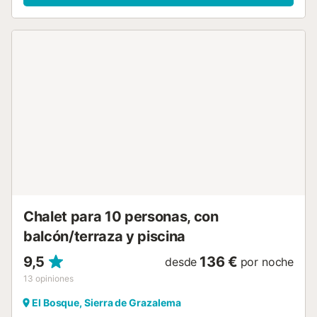
La zona exterior, incluida la piscina, se comparte entre los
alojamientos de este complejo....
Chalet para 10 personas, con
balcón/terraza y piscina
9,5
136 €
desde
por noche
13
opiniones
El Bosque, Sierra de Grazalema