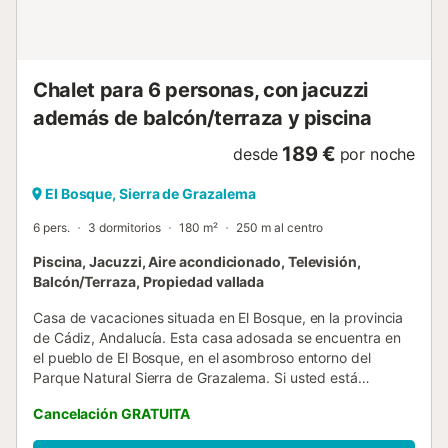
Chalet para 6 personas, con jacuzzi
además de balcón/terraza y piscina
189 €
desde
por noche
El Bosque, Sierra de Grazalema
6 pers.
3 dormitorios
180 m²
250 m al centro
Piscina, Jacuzzi, Aire acondicionado, Televisión,
Balcón/Terraza, Propiedad vallada
Casa de vacaciones situada en El Bosque, en la provincia
de Cádiz, Andalucía. Esta casa adosada se encuentra en
el pueblo de El Bosque, en el asombroso entorno del
Parque Natural Sierra de Grazalema. Si usted está
buscando una desconexión completa de la rutina y de la
Cancelación GRATUITA
frenesí de la vida cotidiana, esta es la casa perfecta. La
villa se distribuye en dos plantas, para asegurar el espacio