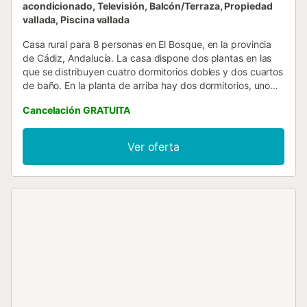
acondicionado, Televisión, Balcón/Terraza, Propiedad
vallada, Piscina vallada
Casa rural para 8 personas en El Bosque, en la provincia
de Cádiz, Andalucía. La casa dispone dos plantas en las
que se distribuyen cuatro dormitorios dobles y dos cuartos
de baño. En la planta de arriba hay dos dormitorios, uno
con cama de matrimonio y otro con camas individuales,
Cancelación GRATUITA
mientras que en la planta de abajo están los otros dos
dormitorios con cama de matrimonio. Cada planta cuenta
además con un cuarto de baño con ducha. La vivienda
Ver oferta
dispone también de un salón comedor con chimenea y de
una cocina abierta. A la entrada de la casa hay un porche
que conduce a las diferentes áreas compartidas, como la
piscina y un comedor exterior cubierto....