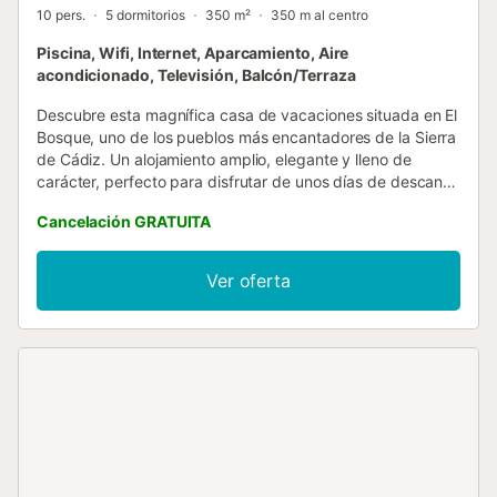
10 pers.
5 dormitorios
350 m²
350 m al centro
Piscina, Wifi, Internet, Aparcamiento, Aire
acondicionado, Televisión, Balcón/Terraza
Descubre esta magnífica casa de vacaciones situada en El
Bosque, uno de los pueblos más encantadores de la Sierra
de Cádiz. Un alojamiento amplio, elegante y lleno de
carácter, perfecto para disfrutar de unos días de descanso
en familia o con amigos, rodeado de naturaleza y con
Cancelación GRATUITA
todas las comodidades para una estancia inolvidable. La
vivienda tiene capacidad para 10 personas y cuenta con
cinco acogedores dormitorios, diseñados para garantizar
Ver oferta
el máximo confort. Uno de ellos dispone de baño privado
en suite, mientras que los demás comparten dos modernos
cuartos de baño completos con ducha. En la planta baja
encontrarás un espacioso salón con techos de vigas de
madera, cómodos sofás y televisión, creando un ambiente
cálido y relajante para compartir momentos especiales. La
cocina, totalmente equipada, combina funcionalidad y
encanto gracias a su decoración tradicional con coloridos
azulejos andaluces. La casa también dispone de una
agradable zona de estar en la planta superior, equipada