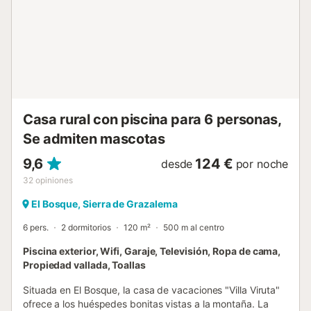
con una pequeña barra, ideal para reunirse, conversar o
disfrutar de una copa al final del día. Un espacio versátil
que aporta un plus de comodidad y entretenimiento. En el
exterior te espera un auténtico oasis de tranquilidad. El
precioso porche, decorado con mobiliario de mimbre y una
fuente tradicional, se abre a un encantador patio revestido
con azulejos típicos de la región. Es el lugar perfec...
Casa rural con piscina para 6 personas,
Se admiten mascotas
9,6
124 €
desde
por noche
32
opiniones
El Bosque, Sierra de Grazalema
6 pers.
2 dormitorios
120 m²
500 m al centro
Piscina exterior, Wifi, Garaje, Televisión, Ropa de cama,
Propiedad vallada, Toallas
Situada en El Bosque, la casa de vacaciones "Villa Viruta"
ofrece a los huéspedes bonitas vistas a la montaña. La