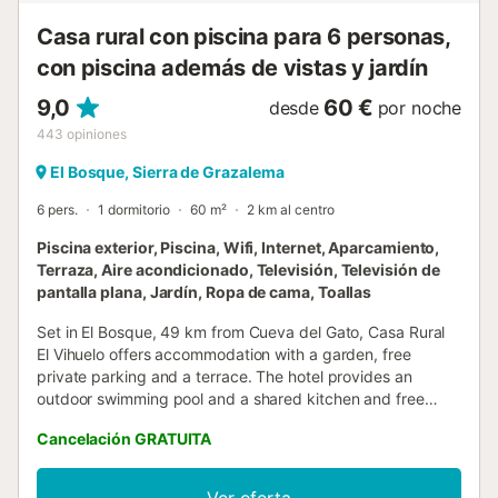
Casa rural con piscina para 6 personas,
con piscina además de vistas y jardín
9,0
60 €
desde
por noche
443
opiniones
El Bosque, Sierra de Grazalema
6 pers.
1 dormitorio
60 m²
2 km al centro
Piscina exterior, Piscina, Wifi, Internet, Aparcamiento,
Terraza, Aire acondicionado, Televisión, Televisión de
pantalla plana, Jardín, Ropa de cama, Toallas
Set in El Bosque, 49 km from Cueva del Gato, Casa Rural
El Vihuelo offers accommodation with a garden, free
private parking and a terrace. The hotel provides an
outdoor swimming pool and a shared kitchen and free
WiFi....
Cancelación GRATUITA
Ver oferta