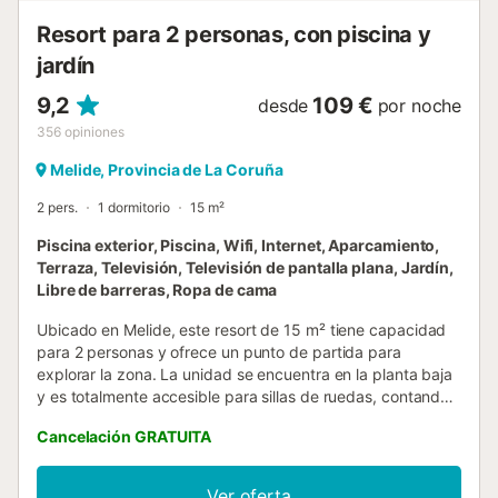
Resort para 2 personas, con piscina y
jardín
9,2
109 €
desde
por noche
356
opiniones
Melide, Provincia de La Coruña
2 pers.
1 dormitorio
15 m²
Piscina exterior, Piscina, Wifi, Internet, Aparcamiento,
Terraza, Televisión, Televisión de pantalla plana, Jardín,
Libre de barreras, Ropa de cama
Ubicado en Melide, este resort de 15 m² tiene capacidad
para 2 personas y ofrece un punto de partida para
explorar la zona. La unidad se encuentra en la planta baja
y es totalmente accesible para sillas de ruedas, contando
con una cama king size y baño privado con ducha. Para
Cancelación GRATUITA
su comodidad, la propiedad incluye calefacción, TV de
pantalla plana y Wi-Fi en todas las instalaciones, además
de servicio de limpieza diario y consigna de equipaje. El
Ver oferta