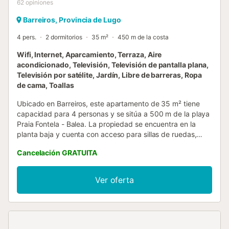
62
opiniones
Barreiros, Provincia de Lugo
4 pers.
2 dormitorios
35 m²
450 m de la costa
Wifi, Internet, Aparcamiento, Terraza, Aire
acondicionado, Televisión, Televisión de pantalla plana,
Televisión por satélite, Jardín, Libre de barreras, Ropa
de cama, Toallas
Ubicado en Barreiros, este apartamento de 35 m² tiene
capacidad para 4 personas y se sitúa a 500 m de la playa
Praia Fontela - Balea. La propiedad se encuentra en la
planta baja y cuenta con acceso para sillas de ruedas,
incluyendo una ducha a ras de suelo y una silla de ducha
Cancelación GRATUITA
para huéspedes con movilidad reducida. El interior
dispone de 2 dormitorios con una cama doble y una cama
individual, un baño y una zona de estar con sofá cama. La
Ver oferta
cocina y la zona de cocina están equipadas con frigorífico,
microondas, tostadora, cafetera y comedor. El
apartamento incluye aire acondicionado, calefacción, Wi-
Fi, televisión de pantalla plana y lavadora. Se ofrecen
cunas para familias y el establecimiento es para no