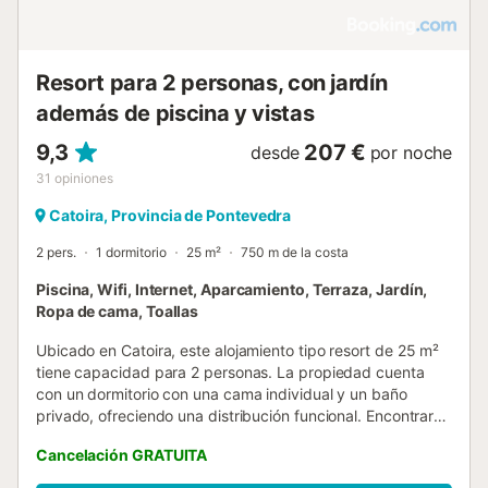
Resort para 2 personas, con jardín
además de piscina y vistas
9,3
207 €
desde
por noche
31
opiniones
Catoira, Provincia de Pontevedra
2 pers.
1 dormitorio
25 m²
750 m de la costa
Piscina, Wifi, Internet, Aparcamiento, Terraza, Jardín,
Ropa de cama, Toallas
Ubicado en Catoira, este alojamiento tipo resort de 25 m²
tiene capacidad para 2 personas. La propiedad cuenta
con un dormitorio con una cama individual y un baño
privado, ofreciendo una distribución funcional. Encontrará
interiores insonorizados con suelos de baldosa o madera,
Cancelación GRATUITA
escritorio y zona de estar, además de comodidades
esenciales como calefacción, WiFi y armario. La unidad se