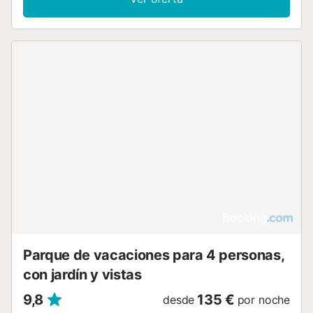
área exterior está diseñada para el descanso, con jardín,
terraza y solárium con mobiliario de exterior y zona de
picnic. Los huéspedes tienen acceso a una piscina infinita
exterior abierta todo el año, un pequeño vaso de agua
salada con vistas, complementado con un bar de piscina y
tumbonas. Las instalaciones incluyen restaurante, bar,
snack bar y cafetería, con opciones de comida adaptadas
para niños. Se proporciona aparcamiento en la propiedad
y el establecimiento es para no fumadores en su totalidad,
aunque cuenta con una zona designada para fumadores.
Se admiten mascotas y el resort ofrece instalaciones para
personas con movilidad reducida, incluyendo inodoro con
barras de apoyo y lavabo bajo. La propiedad se sitúa a 1
km del centro de Melide, a 1,5 km del Río Catasol y el
Mesón O Toxo, y a 2 km del Concello de Melide....
Parque de vacaciones para 4 personas,
con jardín y vistas
9,8
135 €
desde
por noche