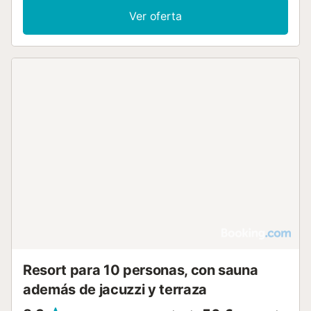
encuentra en la planta baja y dispone de entrada privada.
Ver oferta
En el exterior, podrá disfrutar del jardín, la terraza y
mobiliario de exterior, o relajarse en la piscina equipada
con tumbonas y sombrillas. El recinto también ofrece una
zona de picnic y una chimenea al aire libre, con vistas al
jardín y a la montaña. Hay aparcamiento disponible en el
establecimiento y la propiedad es para no fumadores.
Tenga en cuenta que el resort es solo para adultos. La
playa y el centro de Catoira se encuentran a 2,5 km,
mientras que el Restaurante Asador O Mirador está a 2 km.
La zona es ideal para practicar senderismo y la propiedad
cuenta con instalaciones para personas con movilidad
reducida, incluyendo acceso para sillas de ruedas y aseo
con barras de apoyo. El complejo también dispone de
restaurante y un entorno apto para alérgicos....
Resort para 10 personas, con sauna
además de jacuzzi y terraza