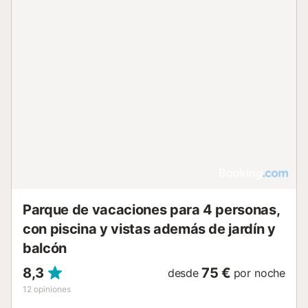
fumadores en todas sus instalaciones, aunque dispone de
una zona designada para fumadores. En el exterior,
encontrará un jardín, una terraza con barbacoa y
mobiliario de exterior, incluyendo tumbonas y sombrillas.
La propiedad tiene vistas al mar, al jardín y a la montaña, y
cuenta con aparcamiento privado en el recinto con punto
de carga para vehículos eléctricos. No se mencionan
mascotas ni horarios de silencio. Cerca podrá practicar
senderismo, buceo y snorkel, con la playa a 400 m, el
centro a 3 km y una estación de tren a 2 km. Se puede
organizar servicio de traslado al aeropuerto y alquiler de
coches....
Parque de vacaciones para 4 personas,
con piscina y vistas además de jardín y
balcón
8,3
75 €
desde
por noche
12
opiniones