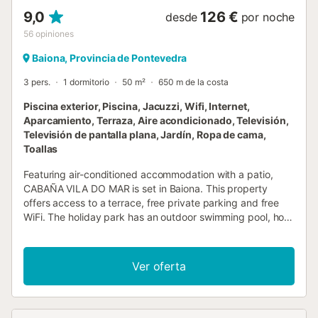
9,0
126 €
desde
por noche
56
opiniones
Baiona, Provincia de Pontevedra
3 pers.
1 dormitorio
50 m²
650 m de la costa
Piscina exterior, Piscina, Jacuzzi, Wifi, Internet,
Aparcamiento, Terraza, Aire acondicionado, Televisión,
Televisión de pantalla plana, Jardín, Ropa de cama,
Toallas
Featuring air-conditioned accommodation with a patio,
CABAÑA VILA DO MAR is set in Baiona. This property
offers access to a terrace, free private parking and free
WiFi. The holiday park has an outdoor swimming pool, hot
tub and full-day security....
Ver oferta