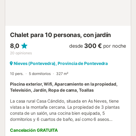
Chalet para 10 personas, con jardín
8,0
300 €
desde
por noche
20
opiniones
Nieves (Pontevedra), Provincia de Pontevedra
10 pers.
5 dormitorios
327 m²
Piscina exterior, Wifi, Aparcamiento en la propiedad,
Televisión, Jardín, Ropa de cama, Toallas
La casa rural Casa Cándido, situada en As Neves, tiene
vistas a la montaña cercana. La propiedad de 3 plantas
consta de un salón, una cocina bien equipada, 5
dormitorios y 6 cuartos de baño, así como 6 aseos
adicionales, por lo que puede acomodar a 10 personas.
Cancelación GRATUITA
Los servicios adicionales incluyen Wi-Fi de alta velocidad