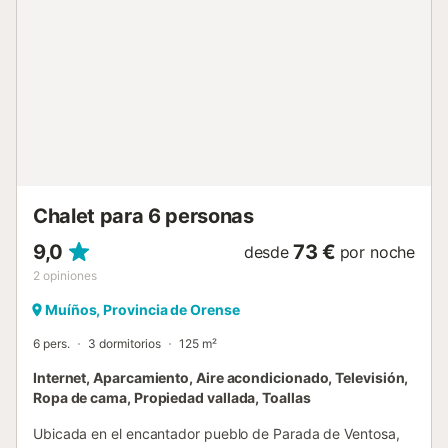
cocinar sea un placer. El confort está garantizado durante
todo el año gracias a su calefacción central. Dispone de
tres dormitorios, uno con 2 camas individuales, el segundo
con 1 cama doble y el tercero con 1 cama individual y 1
litera, ideal para 3 niños. Además, hay dos baños
completos, uno con ducha y otro con bañera, para mayor
comodidad. La zona de estar es cálida y funcional, con un
sofá cómodo, un espacio de comedor acogedor y una
televisión de pantalla grande, también dispone de cuna y
trona bajo petición. Bueu y Montegomos cuentan con
restaurantes, tiendas, gasolineras y supermercados. En los
Chalet para 6 personas
alrededores de la casa, accesible en coche, se encuentran
playas co...
9,0
73 €
desde
por noche
2
opiniones
Muíños, Provincia de Orense
6 pers.
3 dormitorios
125 m²
Internet, Aparcamiento, Aire acondicionado, Televisión,
Ropa de cama, Propiedad vallada, Toallas
Ubicada en el encantador pueblo de Parada de Ventosa,