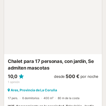
las rutas bien definidas; ya sea a pie o en bicicleta hasta el
rincón más inesperado, como puede ser un viejo molino de
agua. Se puede alquilar la casa completa para una mayor
privacidad junto a tus amigos o familia....
Chalet para 17 personas, con jardín, Se
admiten mascotas
10,0
500 €
desde
por noche
1
opinión
Ares, Provincia de La Coruña
17 pers.
6 dormitorios
400 m²
80 m de la costa