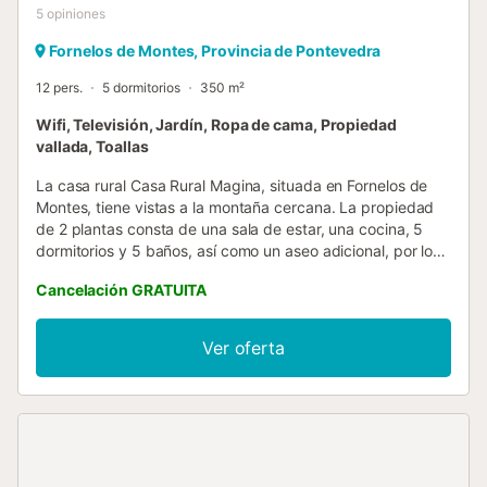
5
opiniones
Fornelos de Montes, Provincia de Pontevedra
12 pers.
5 dormitorios
350 m²
Wifi, Televisión, Jardín, Ropa de cama, Propiedad
vallada, Toallas
La casa rural Casa Rural Magina, situada en Fornelos de
Montes, tiene vistas a la montaña cercana. La propiedad
de 2 plantas consta de una sala de estar, una cocina, 5
dormitorios y 5 baños, así como un aseo adicional, por lo
que tiene capacidad para 12 personas. Los servicios
Cancelación GRATUITA
adicionales incluyen Wi-Fi, televisión, ventilador y lavadora.
También hay una cuna disponible. Este alojamiento no
dispone de: aire acondicionado. Este alquiler vacacional
Ver oferta
dispone de un espacio exterior privado con jardín, dos
terrazas descubiertas, una terraza cubierta y barbacoa.
Perfecto para disfrutar del aire libre y organizar reuniones.
Con magníficas vistas al valle, la propiedad ofrece una
ubicación tranquila rodeada de naturaleza. Entre las
recomendaciones cercanas se encuentran los paseos en