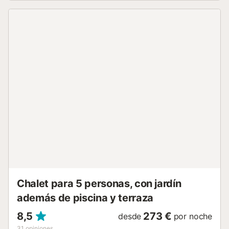
un máximo de 2 mascotas. No se permite fumar ni celebrar
eventos....
Chalet para 5 personas, con jardín
además de piscina y terraza
8,5
273 €
desde
por noche
31
opiniones