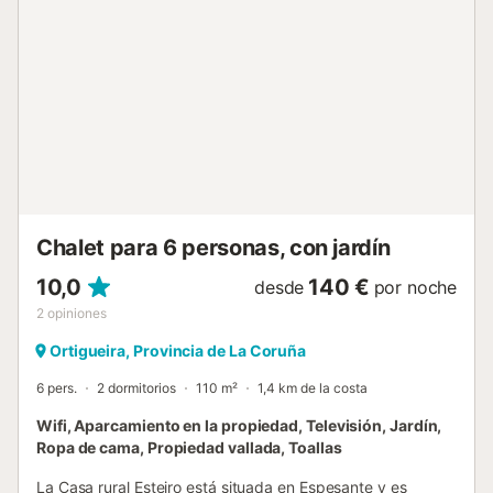
muebles de jardín y barbacoa ofrece un lugar encantador
para comer al aire libre, mientras que la piscina compartida
y las zonas exteriores crean un remanso de paz. Tanto si
busca recargar energías después de un día ajetreado
como si desea disfrutar de mañanas tranquilas con un
café, el apartamento combina comodidad y sencillez.
Playas y Sabores Desde playas soleadas a poca distancia
hasta deportes acuáticos, paseos a caballo y alquiler de
barcos en las cercanías, la zona ofrece un sinfín de
oportunidades tanto para la aventura como para el relax.
El pueblo de Hío está a ...
Chalet para 6 personas, con jardín
10,0
140 €
desde
por noche
2
opiniones
Ortigueira, Provincia de La Coruña
6 pers.
2 dormitorios
110 m²
1,4 km de la costa
Wifi, Aparcamiento en la propiedad, Televisión, Jardín,
Ropa de cama, Propiedad vallada, Toallas
La Casa rural Esteiro está situada en Espesante y es