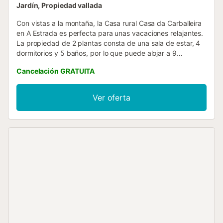
Jardín, Propiedad vallada
Con vistas a la montaña, la Casa rural Casa da Carballeira
en A Estrada es perfecta para unas vacaciones relajantes.
La propiedad de 2 plantas consta de una sala de estar, 4
dormitorios y 5 baños, por lo que puede alojar a 9
personas. Los servicios adicionales incluyen Wi-Fi,
Cancelación GRATUITA
televisión y lavadora. También hay una cuna disponible. La
casa rural cuenta con una zona exterior privada con jardín,
barbacoa y parque infantil. Hay 3 plazas de aparcamiento
Ver oferta
disponibles en la propiedad, hay aparcamiento gratuito
disponible en la calle y una plaza de aparcamiento
disponible en un garaje. No se permiten mascotas, fumar
ni celebrar eventos. Es una casa ideal para grupos
familiares. Se proporcionan bicicletas....