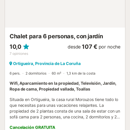
Tostadero, situada entre Ares y Seselle, cuenta con
orientación sur, sol durante todo el día y protección frente
al viento, lo que la hace perfecta para familias con niños.
La ubicación es excelente, a solo cinco minutos a pie del
pueblo marinero de Ares, con todos los servicios: ...
Chalet para 6 personas, con jardín
10,0
107 €
desde
por noche
7
opiniones
Ortigueira, Provincia de La Coruña
6 pers.
2 dormitorios
60 m²
1,3 km de la costa
Wifi, Aparcamiento en la propiedad, Televisión, Jardín,
Ropa de cama, Propiedad vallada, Toallas
Situada en Ortigueira, la casa rural Morouzos tiene todo lo
que necesitas para unas vacaciones relajantes. La
propiedad de 2 plantas consta de una sala de estar con un
sofá cama para 2 personas, una cocina, 2 dormitorios y 2
baños y por lo tanto puede acomodar a 6 personas. Los
Cancelación GRATUITA
servicios adicionales incluyen Wi-Fi con un espacio de