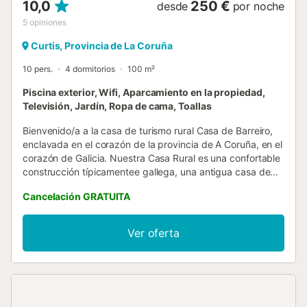
10,0
250 €
desde
por noche
5
opiniones
Curtis, Provincia de La Coruña
10 pers.
4 dormitorios
100 m²
Piscina exterior, Wifi, Aparcamiento en la propiedad,
Televisión, Jardín, Ropa de cama, Toallas
Bienvenido/a a la casa de turismo rural Casa de Barreiro,
enclavada en el corazón de la provincia de A Coruña, en el
corazón de Galicia. Nuestra Casa Rural es una confortable
construcción típicamentee gallega, una antigua casa de
labranza de mediados del s. XIX que conserva su viejo
Cancelación GRATUITA
encanto. Tras un laborioso trabajo de rehabilitación y
restauración, el visitante puede contemplar la belleza de lo
bien hecho para un disfrute completo de sus momentos de
Ver oferta
ocio. La piedra, la madera y la teja del país, junto con
muebles y detalles ornamentales de la época de
construcción, dan a la Casa de Barreiro ese aire que es
tiempo, constancia y sencillez. Para descansar, para la
lectura o también, para dejarse llevar por los caminos de