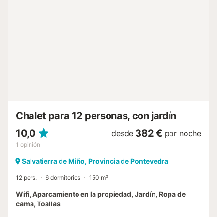
velero y pedalós por el embalse de Eiras, las rutas de
senderismo de la Serra do Suído, Fornelos de Montes, la
playa fluvial, las Islas Cíes, Vigo, Baiona, La Guardia,
Pontevedra, Combarro, La Toja, Sanxenxo y Cambados.
Además, el alojamiento está rodeado de varias rutas de
senderismo (entre ellas, la Ruta del Tesoro y la Ruta de las
Hadas y Trasgos), en las que podrás conocer el folclore
local y ganar un premio. Hay aparcamiento gratuito en la
calle. Se admiten familias con niños. No se permiten
mascotas, fumar ni celebrar eventos....
Chalet para 12 personas, con jardín
10,0
382 €
desde
por noche
1
opinión
Salvatierra de Miño, Provincia de Pontevedra
12 pers.
6 dormitorios
150 m²
Wifi, Aparcamiento en la propiedad, Jardín, Ropa de
cama, Toallas