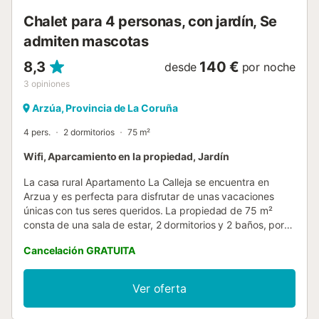
cas...
Chalet para 4 personas, con jardín, Se
admiten mascotas
8,3
140 €
desde
por noche
3
opiniones
Arzúa, Provincia de La Coruña
4 pers.
2 dormitorios
75 m²
Wifi, Aparcamiento en la propiedad, Jardín
La casa rural Apartamento La Calleja se encuentra en
Arzua y es perfecta para disfrutar de unas vacaciones
únicas con tus seres queridos. La propiedad de 75 m²
consta de una sala de estar, 2 dormitorios y 2 baños, por lo
que puede alojar a 4 personas. Los servicios adicionales
Cancelación GRATUITA
incluyen Wi-Fi. Este alojamiento no ofrece: aire
acondicionado y toallas. Este establecimiento ofrece
acceso a una zona exterior compartida con jardín, terraza
Ver oferta
y barbacoa. Hay aparcamiento disponible en la propiedad
y aparcamiento gratuito disponible en la calle. Se permite