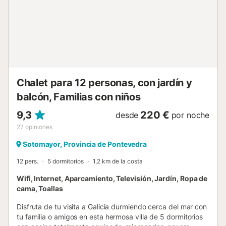
invitadoramente más allá de los árboles maduros y el
follaje colorido de su bonito jardín, no teníamos ninguna
duda de que esta encantadora casa costera pronto se
convertiría en una de las favoritas de los huéspedes. En
una de las posiciones costeras más atractivas que hemos
visto en este pintoresco tramo de la costa sur de Galicia,
Casa Agarimo se encuentra a solo 240 metros de las
doradas arenas de Santa Marta. Tan cerca está la playa
Chalet para 12 personas, con jardín y
que nos tomó menos de tres minutos pasear por el carril al
balcón, Familias con niños
final del jardín hasta la orilla arenosa. Justo más allá, la
bahía de Limens se curva alrededor...
9,3
220 €
desde
por noche
27
opiniones
Sotomayor, Provincia de Pontevedra
12 pers.
5 dormitorios
1,2 km de la costa
Wifi, Internet, Aparcamiento, Televisión, Jardín, Ropa de
cama, Toallas
Disfruta de tu visita a Galicia durmiendo cerca del mar con
tu familia o amigos en esta hermosa villa de 5 dormitorios