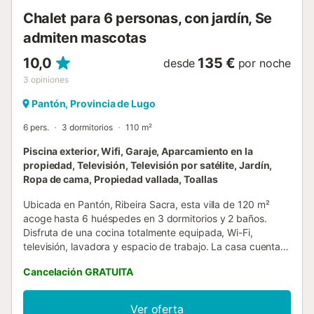
rural cuenta con tres dormitorios, todos equipados con aire
Chalet para 6 personas, con jardín, Se
acondicionado y bomba...
admiten mascotas
10,0
135 €
desde
por noche
3
opiniones
Pantón, Provincia de Lugo
6 pers.
3 dormitorios
110 m²
Piscina exterior, Wifi, Garaje, Aparcamiento en la
propiedad, Televisión, Televisión por satélite, Jardín,
Ropa de cama, Propiedad vallada, Toallas
Ubicada en Pantón, Ribeira Sacra, esta villa de 120 m²
acoge hasta 6 huéspedes en 3 dormitorios y 2 baños.
Disfruta de una cocina totalmente equipada, Wi-Fi,
televisión, lavadora y espacio de trabajo. La casa cuenta
con calefacción en todas las estancias y grandes
Cancelación GRATUITA
ventanales con mosquiteras, ofreciendo vistas a la
montaña y aire fresco. El check-in es autónomo para
mayor comodidad. En el exterior, encontrarás un jardín
Ver oferta