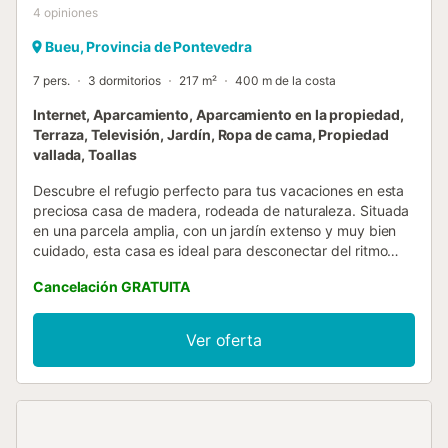
4
opiniones
Bueu, Provincia de Pontevedra
7 pers.
3 dormitorios
217 m²
400 m de la costa
Internet, Aparcamiento, Aparcamiento en la propiedad,
Terraza, Televisión, Jardín, Ropa de cama, Propiedad
vallada, Toallas
Descubre el refugio perfecto para tus vacaciones en esta
preciosa casa de madera, rodeada de naturaleza. Situada
en una parcela amplia, con un jardín extenso y muy bien
cuidado, esta casa es ideal para desconectar del ritmo
diario. La propiedad cuenta con una piscina privada,
Cancelación GRATUITA
perfecta para refrescarte en los días soleados, y un
porche grande amueblado, donde podrás desayunar al
aire libre, leer un buen libro o compartir cenas inolvidables
Ver oferta
al atardecer. La piscina está abierta de 1 de junio al 30 de
septiembre. En su interior, la casa combina el estilo rústico
con todas las comodidades modernas. La cocina está
totalmente equipada, incluyendo una encimera de
vitrocerámica, lavavajillas y todo lo necesario para que