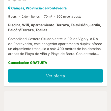
Cangas, Provincia de Pontevedra
5 pers.
2 dormitorios
70 m²
600 m de la costa
Piscina, Wifi, Aparcamiento, Terraza, Televisión, Jardín,
Balcón/Terraza, Toallas
Comodidad Costera Situado entre la Ría de Vigo y la Ría
de Pontevedra, este acogedor apartamento dúplex ofrece
un alojamiento tranquilo a solo 400 metros de las doradas
arenas de Playa de Viñó y Playa de Barra. Con entrada
independiente y distribución privada en dos plantas, la
Cancelación GRATUITA
casa es ideal para familias que buscan comodidad y
practicidad. La planta baja se abre a un luminoso salón y
una cocina totalmente equipada, con puertas francesas
Ver oferta
que dan al jardín y a la piscina compartida, ideal para un
refrescante baño después de un día de playa. Espacios
Relajados En la planta superior, dos acogedores
dormitorios y un moderno baño ofrecen espacios de
descanso para desconectar. La casa está cuidadosamente
diseñada con wifi, calefacción y aparcamiento privado, lo
que facilita las estancias prolongadas. Una terraza con