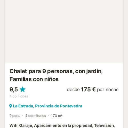
practicar senderismo y ciclismo, probar los vinos que se
cultivan en la zona, hacer kayak o barranquismo o incluso
disfrutar de un baño en una de las playas fluviales. La
zona además cuenta con un rico patrimonio cultural y
gastronómico que no se puede perder. El exterior de la
casa cuenta con un extenso jardín, donde los huéspedes
pueden deleitarse con la tranquilidad del entorno y
disfrutar de momentos inolvidables. Una amplia terraza
amueblada con cómodos asientos invita a contemplar el
cielo estrellado por la noche, mientras que una barbacoa
móvil ofrece la posibilidad de organizar animadas
parrilladas al aire libre. La presenci...
Chalet para 9 personas, con jardín,
Familias con niños
9,5
175 €
desde
por noche
4
opiniones
La Estrada, Provincia de Pontevedra
9 pers.
4 dormitorios
170 m²
Wifi, Garaje, Aparcamiento en la propiedad, Televisión,