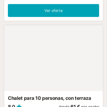
trabajo dedicado para la oficina en casa, una televisión,
una lavadora, así como una secadora. También hay
Ver oferta
disponible una cuna y una trona. Este alojamiento no
ofrece: aire acondicionado. Este establecimiento ofrece
una zona exterior compartida con jardín, terraza y parque
infantil. Hay una plaza de aparcamiento disponible en el
recinto. Se permite un máximo de 2 mascotas. No se
permite fumar ni celebrar eventos. Se proporcionan
bicicletas. Este alquiler cuenta con características de
ahorro de luz y agua. Este establecimiento dispone de un
cómodo sistema de auto check-in....
Chalet para 10 personas, con terraza
8,0
61 €
desde
por noche