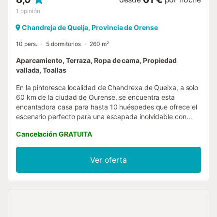
1
opinión
Chandreja de Queija, Provincia de Orense
10 pers.
5 dormitorios
260 m²
Aparcamiento, Terraza, Ropa de cama, Propiedad
vallada, Toallas
En la pintoresca localidad de Chandrexa de Queixa, a solo
60 km de la ciudad de Ourense, se encuentra esta
encantadora casa para hasta 10 huéspedes que ofrece el
escenario perfecto para una escapada inolvidable con
familia y amigos. Esta región, conocida por su belleza
Cancelación GRATUITA
natural y su rica herencia cultural, ofrece a los visitantes
una experiencia única que combina la serenidad del
entorno rural con la majestuosidad del paisaje montañoso.
Ver oferta
Chandrexa de Queixa, con su encanto auténtico y su
atmósfera tranquila, es un punto de partida ideal para
explorar el Cañón del Sil. Las escapadas paredes del
cañón se alzan verticalmente desde las aguas, creando un
paisaje impresionante que se puede apreciar desde
miradores de la región. La zona es una maravilla para