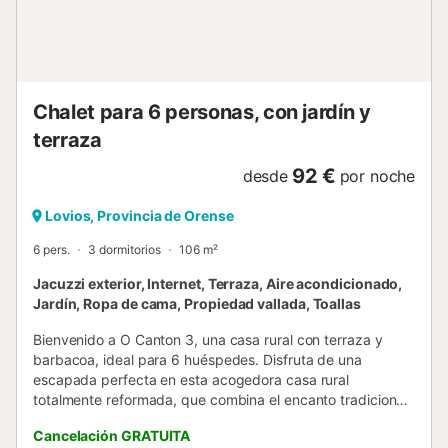
Chalet para 6 personas, con jardín y
terraza
92 €
desde
por noche
Lovios, Provincia de Orense
6 pers.
3 dormitorios
106 m²
Jacuzzi exterior, Internet, Terraza, Aire acondicionado,
Jardín, Ropa de cama, Propiedad vallada, Toallas
Bienvenido a O Canton 3, una casa rural con terraza y
barbacoa, ideal para 6 huéspedes. Disfruta de una
escapada perfecta en esta acogedora casa rural
totalmente reformada, que combina el encanto tradicional
con un estilo moderno y funcional. Con capacidad para 6
Cancelación GRATUITA
huéspedes, es ideal para familias o grupos de amigos que