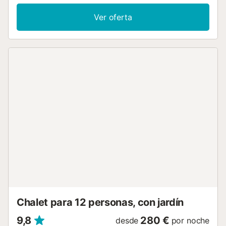
(apto para videollamadas) con un espacio de trabajo
dedicado a la oficina en casa, una televisión y una
Ver oferta
lavadora. También hay disponible una cuna y una trona.
Este alojamiento no dispone de: aire acondicionado. Este
alquiler vacacional ofrece piscina privada, jardín, terraza,
balcón, barbacoa y ducha exterior para el disfrute de los
huéspedes. Los enlaces de transporte público se
encuentran a poca distancia a pie. Hay 4 plazas de
aparcamiento disponibles en la propiedad y hay
aparcamiento gratuito disponible en la calle. No se
permiten mascotas ni fumar en la propiedad. La propiedad
ofrece productos hechos a manos/de cosecha propia. Esta
propiedad cuenta con iluminación de bajo consumo. -
Cena Pagos 15,00 € por persona y noche - Comida Pagos
15,00 € por persona y noche...
Chalet para 12 personas, con jardín
9,8
280 €
desde
por noche