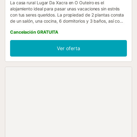
La casa rural Lugar Da Xacra en O Outeiro es el
alojamiento ideal para pasar unas vacaciones sin estrés
con tus seres queridos. La propiedad de 2 plantas consta
de un salón, una cocina, 6 dormitorios y 3 baños, así como
un aseo adicional, por lo que puede alojar a 12 personas.
Cancelación GRATUITA
Los servicios adicionales incluyen Wi-Fi y lavadora.
También hay una cuna disponible. Este alquiler de
vacaciones dispone de un espacio exterior privado con
Ver oferta
jardín, terrazas cubiertas y descubiertas y barbacoa. Hay
una plaza de aparcamiento disponible en la propiedad. No
se permiten mascotas, fumar ni celebrar eventos. Este
inmueble no dispone de aire acondicionado....