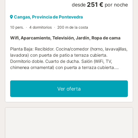
251 €
desde
por noche
Cangas, Provincia de Pontevedra
10 pers.
4 dormitorios
200 m de la costa
Wifi, Aparcamiento, Televisión, Jardín, Ropa de cama
Planta Baja: Recibidor. Cocina/comedor (horno, lavavajillas,
lavadora) con puerta de patio a terraza cubierta.
Dormitorio doble. Cuarto de ducha. Salón (WiFi, TV,
chimenea ornamental) con puerta a terraza cubierta.
Primera Planta: Distribuidor. Cuarto de baño. Dormitorio
con cama doble y dos camas individuales. Dormitorio de
dos camas. Dormitorio principal doble con cuarto de
Ver oferta
ducha en suite y puertas de patio a terraza cubierta.
Exterior: Jardín con césped, terrazas abiertas y cubiertas.
Barbacoa. Mesa de ping-pong. Futbolín. Garaje.
Aparcamiento privado. Piscina privada (10m x 4m) con
escaleras romanas en esquina. Mientras paseábamos por
su interior bellamente presentado de habitaciones
luminosas, con los sonidos del mar entrando por las
puertas de patio abiertas y el océano cercano brillando