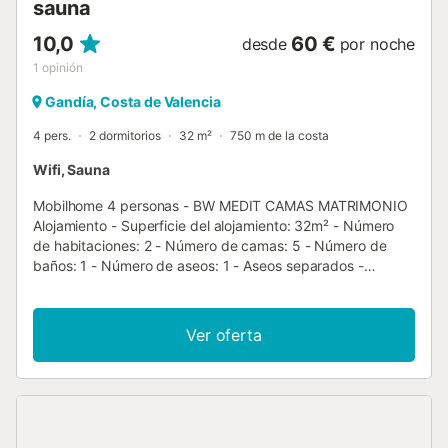
sauna
10,0
60 €
desde
por noche
1
opinión
Gandía, Costa de Valencia
4 pers.
2 dormitorios
32 m²
750 m de la costa
Wifi, Sauna
Mobilhome 4 personas - BW MEDIT CAMAS MATRIMONIO
Alojamiento - Superficie del alojamiento: 32m² - Número
de habitaciones: 2 - Número de camas: 5 - Número de
baños: 1 - Número de aseos: 1 - Aseos separados -
Terraza descubierta - 1 habitación: 1 cama doble - 1
habitación: 3 camas individuales - Edad del alojamiento:
Entre 6 y 10 años Equipamiento adicional - Wifi: Como
Ver oferta
opción adicional - Tipo de cocina: Espacio cocina - Placa
de gas - Nevera - Congelador - Vajilla y utensilios de
cocina - Tipo de inodoro: Aseos - Ropa de cama: No
disponible - Ropa de baño: No disponible - Muebles de
jardín Animales adicionales - Los importes indicados están
sujetos a cambios durante la temporada y son meramente