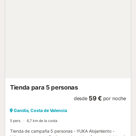
informativos. Deben abonarse in situ. No se admiten
animales de categoría 1 y 2. - Animales adicionales: Todos
los animales están permitidos - 1 se admiten mascotas -
Precio por animal: Precio desconocido Información de
llegada - Hora de llegada: de 16:00 a 20:00 de 1 julio a 1
septiembre, de 16:09 a 20:00 de enero a junio, de 16:09 a
20:00 de 2 septiembre a 31 diciembre - Hora de salida: de
8:00 a 12:00 de 1 julio a 1 septiembre, de 8:00 a 12:00 de
enero a junio, de 8:00 a 12:00 de 2 septiembre a 31
diciembre - Es necesario prever el pago de la fianza in situ,
y de la tasa turística (según la tarifa en vigor). Se aceptan
animales excepto los de categoría 1 y 2 - Número de
teléfono: 0034 ...
Tienda para 5 personas
59 €
desde
por noche
Gandía, Costa de Valencia
5 pers.
6,7 km de la costa
Tienda de campaña 5 personas - YUKA Alojamiento -