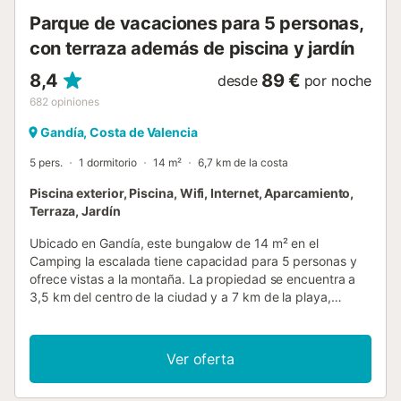
Parque de vacaciones para 5 personas,
con terraza además de piscina y jardín
8,4
89 €
desde
por noche
682
opiniones
Gandía, Costa de Valencia
5 pers.
1 dormitorio
14 m²
6,7 km de la costa
Piscina exterior, Piscina, Wifi, Internet, Aparcamiento,
Terraza, Jardín
Ubicado en Gandía, este bungalow de 14 m² en el
Camping la escalada tiene capacidad para 5 personas y
ofrece vistas a la montaña. La propiedad se encuentra a
3,5 km del centro de la ciudad y a 7 km de la playa,
sirviendo como base para explorar los alrededores. El
interior cuenta con un dormitorio con una cama doble y
una cama individual, un baño y una mesa de comedor. Los
Ver oferta
huéspedes tienen acceso a una cocina compartida y a un
minimercado en el recinto, mientras que hay conexión Wi-