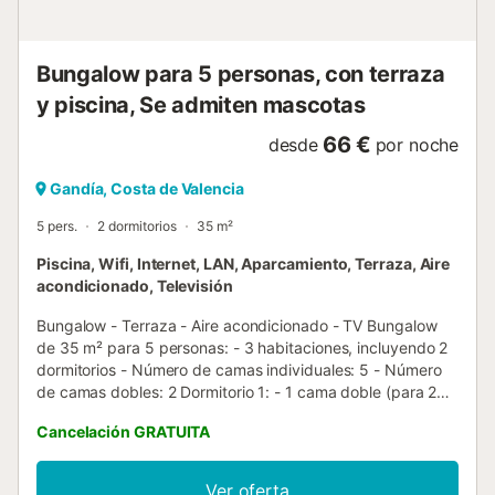
camping es ideal para los aficionados a la escalada,
gracias a su Via Ferrata de 300 metro...
Bungalow para 5 personas, con terraza
y piscina, Se admiten mascotas
66 €
desde
por noche
Gandía, Costa de Valencia
5 pers.
2 dormitorios
35 m²
Piscina, Wifi, Internet, LAN, Aparcamiento, Terraza, Aire
acondicionado, Televisión
Bungalow - Terraza - Aire acondicionado - TV Bungalow
de 35 m² para 5 personas: - 3 habitaciones, incluyendo 2
dormitorios - Número de camas individuales: 5 - Número
de camas dobles: 2 Dormitorio 1: - 1 cama doble (para 2
personas) Dormitorio 2: - 1 cama individual (para 1
Cancelación GRATUITA
persona) - 2 literas - 1 cama doble (para 2 personas) Baño:
1 ducha Equipamiento de cocina: - Refrigerador -
Congelador - Microondas - Estufa - Vajilla - Utensilios de
Ver oferta