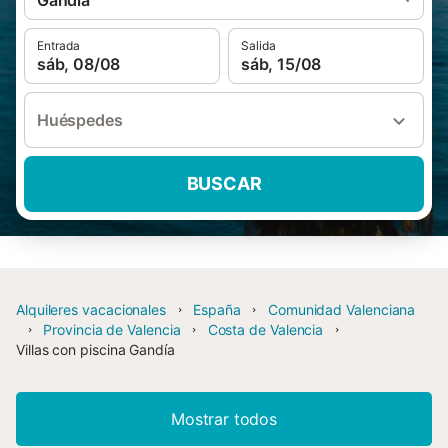
Gandía
Entrada
Salida
sáb, 08/08
sáb, 15/08
Huéspedes
BUSCAR
Alquileres vacacionales
España
Comunidad Valenciana
Provincia de Valencia
Costa de Valencia
Villas con piscina Gandía
Mostrar todos