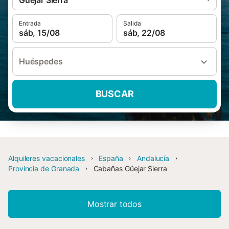
Güejar Sierra
Entrada
Salida
sáb, 15/08
sáb, 22/08
Huéspedes
BUSCAR
Alquileres vacacionales
España
Andalucía
Provincia de Granada
Cabañas Güejar Sierra
Mostrar todos