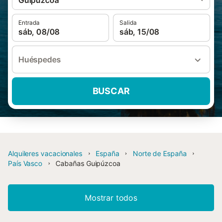
Guipúzcoa
Entrada
Salida
sáb, 08/08
sáb, 15/08
Huéspedes
BUSCAR
Alquileres vacacionales
España
Norte de España
País Vasco
Cabañas Guipúzcoa
Mostrar todos