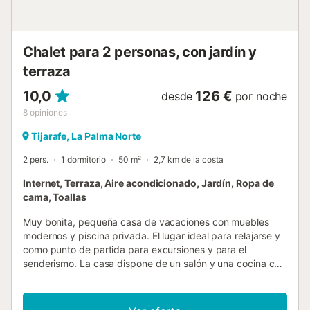
Chalet para 2 personas, con jardín y
terraza
10,0
126 €
desde
por noche
8
opiniones
Tijarafe, La Palma Norte
2 pers.
1 dormitorio
50 m²
2,7 km de la costa
Internet, Terraza, Aire acondicionado, Jardín, Ropa de
cama, Toallas
Muy bonita, pequeña casa de vacaciones con muebles
modernos y piscina privada. El lugar ideal para relajarse y
como punto de partida para excursiones y para el
senderismo. La casa dispone de un salón y una cocina con
mesa de comedor. Además hay un dormitorio con cama de
matrimonio (160 x 200 cm), un baño con ducha y un
cuarto de lavandería. La zona exterior ofrece una bonita