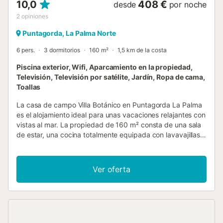
10,0
408 €
desde
por noche
2
opiniones
Puntagorda, La Palma Norte
6 pers.
3 dormitorios
160 m²
1,5 km de la costa
Piscina exterior, Wifi, Aparcamiento en la propiedad,
Televisión, Televisión por satélite, Jardín, Ropa de cama,
Toallas
La casa de campo Villa Botánico en Puntagorda La Palma
es el alojamiento ideal para unas vacaciones relajantes con
vistas al mar. La propiedad de 160 m² consta de una sala
de estar, una cocina totalmente equipada con lavavajillas,
1 dormitorio y 3 baños, así como 3 aseos adicionales, por
lo que puede acomodar a 6 personas. Los servicios
adicionales incluyen Wi-Fi de alta velocidad, lavadora y
Ver oferta
televisión. También se puede solicitar una cuna para
bebés y una cuna. Su zona exterior privada incluye un
jardín, una terraza abierta, una terraza cubierta, un balcón,
una barbacoa y una ducha exterior. La propiedad tiene
acceso a una zona exterior compartida que incluye una