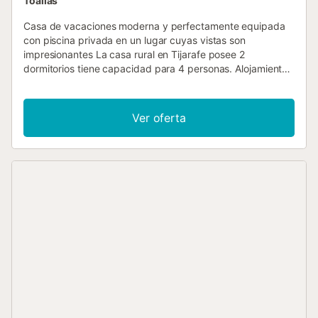
Toallas
Casa de vacaciones moderna y perfectamente equipada
con piscina privada en un lugar cuyas vistas son
impresionantes La casa rural en Tijarafe posee 2
dormitorios tiene capacidad para 4 personas. Alojamiento
de 114 m² bonito y moderno, con vistas al mar y a la
montaña. Se encuentra a 950 m del supermercado, 17 km
de la playa de arena, 18 km de la ciudad, 50 km del
Ver oferta
aeropuerto y está ubicado en una zona con encanto y en
la montaña. Dispone de jardín, mobiliario jardín, terraza,
barbacoa, plancha, caja fuerte, acceso internet (wifi),
secador, calefacción bomba de calor, aire acondicionado,
piscina climatizada privada, parking aire libre en mismo
edificio, Televisión, tv satelite. La cocina americana, de
inducción, está equipada con nevera, microondas, horno,
congelador, lavadora, lavavajillas, vajilla, cubertería,
utensilios de cocina, cafetera, tostadora, hervidor de agua
y exprimidor....