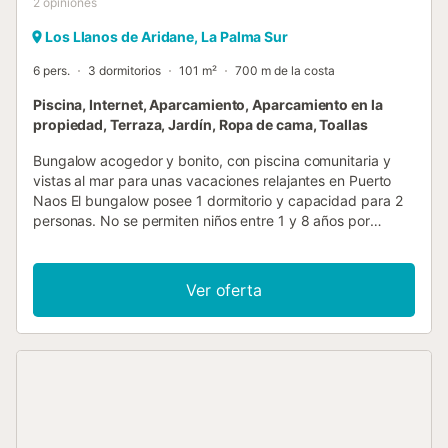
2
opiniones
Los Llanos de Aridane, La Palma Sur
6 pers.
3 dormitorios
101 m²
700 m de la costa
Piscina, Internet, Aparcamiento, Aparcamiento en la
propiedad, Terraza, Jardín, Ropa de cama, Toallas
Bungalow acogedor y bonito, con piscina comunitaria y
vistas al mar para unas vacaciones relajantes en Puerto
Naos El bungalow posee 1 dormitorio y capacidad para 2
personas. No se permiten niños entre 1 y 8 años por
razones de seguridad Se encuentra a 500 m de la playa
de arena y de un supermercado, a tan solo 10 km de la
ciudad y 35 km del aeropuerto. Se sitúa en una zona rural
Ver oferta
cerca de la playa. Dispone de piscina, sauna, jardín y
barbacoa comunitarios, terraza con tumbonas y mesa,
caja fuerte, acceso internet solo en las zonas comunes,
secador de pelo, parking aire libre en mismo edificio y TV
satélite. La cocina está equipada con nevera con
congelador, microondas, horno, lavadora, cafetera,
tostadora y hervidor de agua....