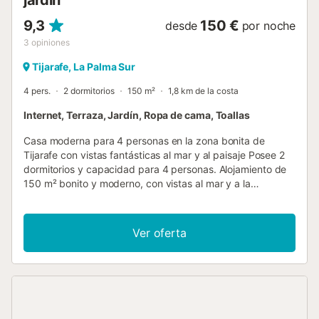
9,3
150 €
desde
por noche
3
opiniones
Tijarafe, La Palma Sur
4 pers.
2 dormitorios
150 m²
1,8 km de la costa
Internet, Terraza, Jardín, Ropa de cama, Toallas
Casa moderna para 4 personas en la zona bonita de
Tijarafe con vistas fantásticas al mar y al paisaje Posee 2
dormitorios y capacidad para 4 personas. Alojamiento de
150 m² bonito y moderno, con vistas al mar y a la
montaña. Se encuentra a 450 m del supermercado, a 5
km del restaurante, a 7 km de la ciudad, a 9 km de la
playa y a 49 km del aeropuerto. Está ubicada en una zona
Ver oferta
rural, ideal para familias. Dispone de jardín con mobiliario,
terraza, plancha, acceso internet (wifi), gimnasio, parking
aire libre, tv satélite, DVD. La cocina es americana, con
placa de inducción. Está equipada con nevera,
microondas, horno, congelador, lavadora, secadora,
vajilla/cubertería, utensilios/cocina, cafetera, tostadora,