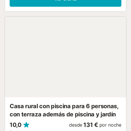
ducha, una terraza acristalada (jardín de invierno) y la
zona de barbacoa con otra mesa de comedor. Para su
entretenimiento la casa dispone de WIFI, TV vía satélite,
reproductor de Blue-Ray y sistema de música. La zona
exterior cuenta con una terraza equipada con tumbonas y
sombrilla, una ducha exterior y una bonita piscina privada
con agua salada, manta térmica y calefacción eléctrica,
para calentar la piscina se cobra un extra, cunsúltanos
para contratar el servicio La barbacoa de ladrillos se
encuentra en un comedor independiente junto con una
mesa de comedor, un fregadero y un lavavajillas. No se
permite ningún tipo de fiestas/eventos/celebraciones en
nuestros alojamientos. La hora de entrada es a partir de las
16:00 y la salida a las 10:00...
Casa rural con piscina para 6 personas,
con terraza además de piscina y jardín
10,0
131 €
desde
por noche