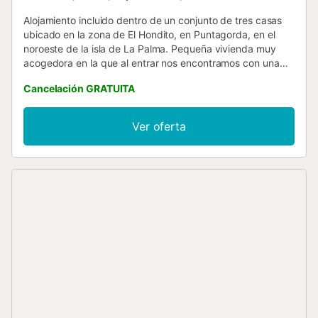
Alojamiento incluido dentro de un conjunto de tres casas
ubicado en la zona de El Hondito, en Puntagorda, en el
noroeste de la isla de La Palma. Pequeña vivienda muy
acogedora en la que al entrar nos encontramos con una
cocina comedor con un pequeño sillón y un televisor. A
Cancelación GRATUITA
continuación está el dormitorio con dos camas individuales
y al final está el baño con ducha. En el exterior, justo en la
entrada de la casa hay una terraza techada desde donde
Ver oferta
se puede disfrutar de la tranquilidad del entorno y de las
bonitas vistas. A unos veinte metros se encuentra la
piscina que es compartida con las otras dos casas de la
finca, y que es un complemento ideal para relajarse y
disfrutar de este bonito lugar....