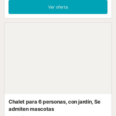
ciudad y a 58 km del aeropuerto. Está ubicada en una
Ver oferta
zona tranquila y rural. Dispone de jardín, mobiliario jardín,
terraza, barbacoa, acceso internet (wifi), plancha, secador,
aire acondicionado, piscina privada con opción a
climatizarla, parking al aire libre, TV satélite (Idiomas:
Español, Inglés, Alemán, Francés). La cocina cuenta con
placa de inducción y está equipada con nevera,
microondas, horno, lavadora, secadora, lavavajillas,
vajilla/cubertería, utensilios/cocina, cafetera, tostadora y
hervidor de agua....
Chalet para 6 personas, con jardín, Se
admiten mascotas