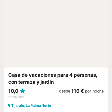
El alojamiento se encuentra en una casa de campo de
unos 150 años de antigüedad que antiguamente sirvió de
escuela del pueblo. Con una superficie habitable de
aproximadamente 70 m², la casa de vacaciones ofrece
espacio para hasta cuatro personas, perfecta para
parejas, amigos o familias con niños. Una característica
especial: como es habitual en las casas tradicionales de
este tipo, las habitaciones están dispuestas alrededor de
un bonito patio interior y son accesibles desde el exterior.
Los dos dormitorios contiguos están conectados por una
puerta interior. Su privacidad está garantizada, por
supuesto; la propietaria vive en una parte separada de la
casa. Relax con vistas Disfrute de su café matutino en la
terraza con una maravillosa vista a través del jardín florido
hasta el mar. La piscina (6 x 4 m) justo al lado de la casa ...
Casa de vacaciones para 4 personas,
con terraza y jardín
10,0
116 €
desde
por noche
2
opiniones
Tijarafe, La Palma Norte