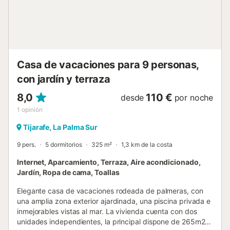
camas individuales, además de un baño completo con
bañera y ducha. El salón, presidido por una agradable
chimenea, se convierte en el lugar perfecto para las
noches más frescas, aportando un toque acogedor y
familiar a la estancia. El exterior es, sin duda, uno de los
grandes protagonistas de la casa. La piscina privada, ...
Casa de vacaciones para 9 personas,
con jardín y terraza
8,0
110 €
desde
por noche
1
opinión
Tijarafe, La Palma Sur
9 pers.
5 dormitorios
325 m²
1,3 km de la costa
Internet, Aparcamiento, Terraza, Aire acondicionado,
Jardín, Ropa de cama, Toallas
Elegante casa de vacaciones rodeada de palmeras, con
una amplia zona exterior ajardinada, una piscina privada e
inmejorables vistas al mar. La vivienda cuenta con dos
unidades independientes, la principal dispone de 265m2,