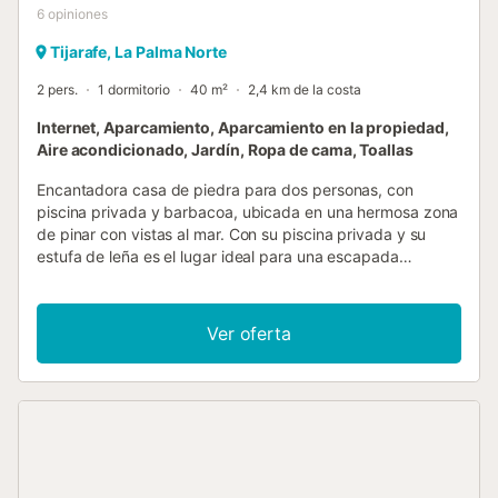
6
opiniones
Tijarafe, La Palma Norte
2 pers.
1 dormitorio
40 m²
2,4 km de la costa
Internet, Aparcamiento, Aparcamiento en la propiedad,
Aire acondicionado, Jardín, Ropa de cama, Toallas
Encantadora casa de piedra para dos personas, con
piscina privada y barbacoa, ubicada en una hermosa zona
de pinar con vistas al mar. Con su piscina privada y su
estufa de leña es el lugar ideal para una escapada
romántica. La casa dispone de una cocina completamente
equipada, aire acondicionado (frío y calor), WIFI, TV vía
satélite,caja fuerte, 1 dormitorio con 2 camas individuales y
Ver oferta
1 baño con ducha. El alojamiento se encuentra en una
zona rural con mucha privacidad. No ser permite ningún
tipo de fiestas/eventos/celebraciones en nuestros
alojamientos....