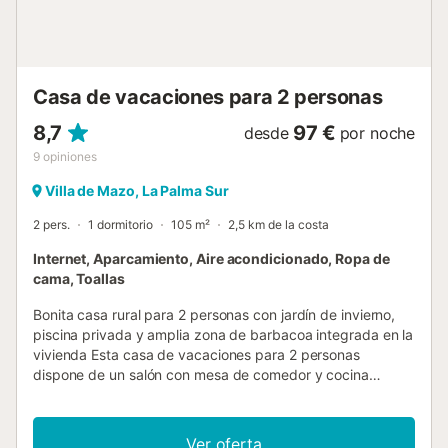
Casa de vacaciones para 2 personas
8,7
97 €
desde
por noche
9
opiniones
Villa de Mazo, La Palma Sur
2 pers.
1 dormitorio
105 m²
2,5 km de la costa
Internet, Aparcamiento, Aire acondicionado, Ropa de
cama, Toallas
Bonita casa rural para 2 personas con jardín de invierno,
piscina privada y amplia zona de barbacoa integrada en la
vivienda Esta casa de vacaciones para 2 personas
dispone de un salón con mesa de comedor y cocina
abierta con aire acondicionado, un cuarto de lavandería,
un dormitorio con cama de matrimonio (150 x 200 cm)
equipado también con aire acondicionado, un baño con
Ver oferta