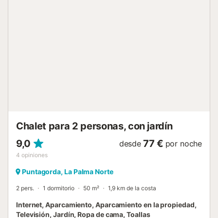
piscina climatizada. Hay aparcamiento disponible en la
propiedad. No se admiten animales de compañía. El aire
acondicionado no está disponible actualmente. El Wi-Fi es
apto para hacer videollamadas. Se proporcionan toallas de
playa/piscina. Esta propiedad tiene normas de reciclaje,
más información se proporciona en el sitio....
Chalet para 2 personas, con jardín
9,0
77 €
desde
por noche
4
opiniones
Puntagorda, La Palma Norte
2 pers.
1 dormitorio
50 m²
1,9 km de la costa
Internet, Aparcamiento, Aparcamiento en la propiedad,
Televisión, Jardín, Ropa de cama, Toallas