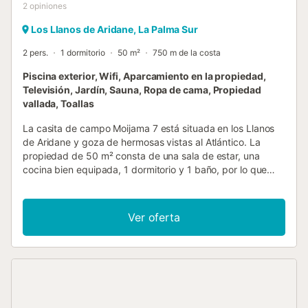
2
opiniones
Los Llanos de Aridane, La Palma Sur
2 pers.
1 dormitorio
50 m²
750 m de la costa
Piscina exterior, Wifi, Aparcamiento en la propiedad,
Televisión, Jardín, Sauna, Ropa de cama, Propiedad
vallada, Toallas
La casita de campo Moijama 7 está situada en los Llanos
de Aridane y goza de hermosas vistas al Atlántico. La
propiedad de 50 m² consta de una sala de estar, una
cocina bien equipada, 1 dormitorio y 1 baño, por lo que
puede alojar a 2 personas. Los servicios adicionales
incluyen Wi-Fi de alta velocidad (apto para videollamadas)
y televisión. También hay una sauna compartida. También
Ver oferta
dispone de trona, cuna, plancha y tabla de planchar.
(Póngase en contacto con el anfitrión con antelación para
solicitarlos). Esta encantadora casita de campo cuenta con
terrazas privadas (cubiertas y descubiertas) para relajarse
por las tardes. Los huéspedes también tienen acceso a
una zona exterior compartida con piscina vallada, jardín,
barbacoa y ducha exterior. Tenga en cuenta que los niños