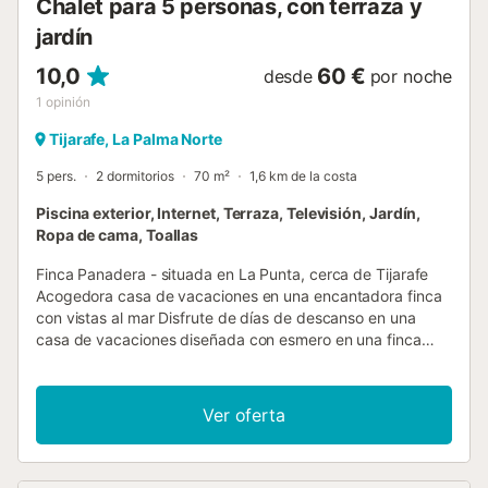
Chalet para 5 personas, con terraza y
jardín
10,0
60 €
desde
por noche
1
opinión
Tijarafe, La Palma Norte
5 pers.
2 dormitorios
70 m²
1,6 km de la costa
Piscina exterior, Internet, Terraza, Televisión, Jardín,
Ropa de cama, Toallas
Finca Panadera - situada en La Punta, cerca de Tijarafe
Acogedora casa de vacaciones en una encantadora finca
con vistas al mar Disfrute de días de descanso en una
casa de vacaciones diseñada con esmero en una finca
tradicional canaria, regentada por una amable anfitriona
alemana. En el recinto, regenta una pequeña panadería
integral, ¡un auténtico acierto para los gourmets! El aroma
Ver oferta
matutino de pan recién horneado flota en el aire y podrá
comprar deliciosos bollos y pan casero directamente en el
lugar. El encanto histórico se une a la comodidad moderna