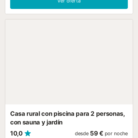
Ver oferta
terraza con mesa de comedor y tumbonas para disfrutar
de las vistas maravillosas al mar, una piscina privada con
chorro de masaje y un huerto de árboles frutales. La
piscina se puede calentar por un coste adicional, ¡no dude
en consultarnos! Es el lugar perfecto para unas vacaciones
relajantes y para descubrir la isla. No se permiten niños
menores de 12 años por razones de seguridad No se
admiten mascotas No se permite ningún tipo de
fiestas/eventos/celebraciones en nuestros alojamientos....
Casa rural con piscina para 2 personas,
con sauna y jardín
10,0
59 €
desde
por noche