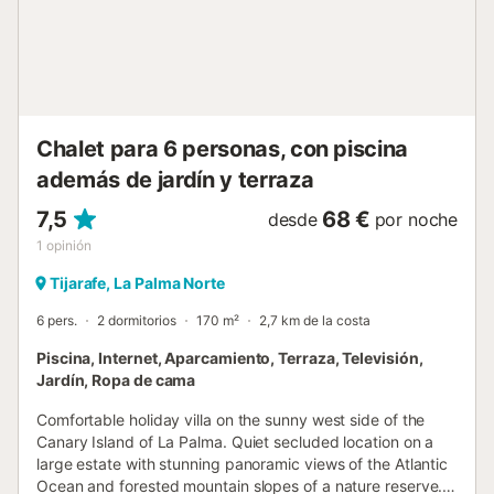
importante: ningún tipo de fiesta/celebración/festejo están
permitidos en nuestras villas y casas....
Chalet para 6 personas, con piscina
además de jardín y terraza
7,5
68 €
desde
por noche
1
opinión
Tijarafe, La Palma Norte
6 pers.
2 dormitorios
170 m²
2,7 km de la costa
Piscina, Internet, Aparcamiento, Terraza, Televisión,
Jardín, Ropa de cama
Comfortable holiday villa on the sunny west side of the
Canary Island of La Palma. Quiet secluded location on a
large estate with stunning panoramic views of the Atlantic
Ocean and forested mountain slopes of a nature reserve.