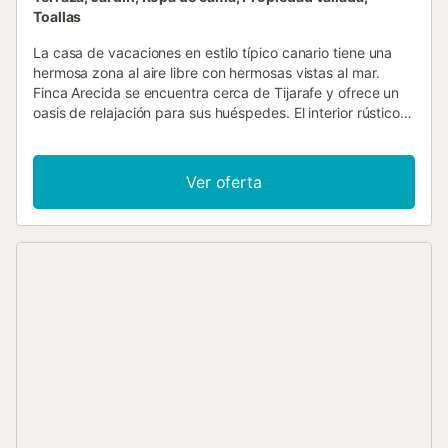
Toallas
La casa de vacaciones en estilo típico canario tiene una
hermosa zona al aire libre con hermosas vistas al mar.
Finca Arecida se encuentra cerca de Tijarafe y ofrece un
oasis de relajación para sus huéspedes. El interior rústico
está cuidadosamente decorado y ofrece el refugio
perfecto después de un emocionante día explorando la
isla. La playa de Tazacorte, así como la ciudad de Los
Ver oferta
Llanos con varias tiendas se pueden alcanzar rápidamente
en coche. La casa tiene 1 dormitorio con cama de
matrimonio (140 cm x 200 cm), 1 baño con bañera, 1
dormitorio con 2 camas individuales, baño con ducha, 1
sala de estar con zona de comedor y cocina y 1 aseo. La
cocina está equipada con vitrocerámica, nevera-
congelador, horno, microondas, tostadora, hervidor y
cafetera. Además, la casa tiene Internet, TV vía satélite y
sistema de música. En el exterior, los huéspedes pueden
relajarse en la terraza, en el pabellón o en la piscina
privada con sistema de agua salada. El precio se calcula
según el número de dormitorios utilizados, entendiendo
que cada dormitorio se ocupa con 2 personas. Aviso