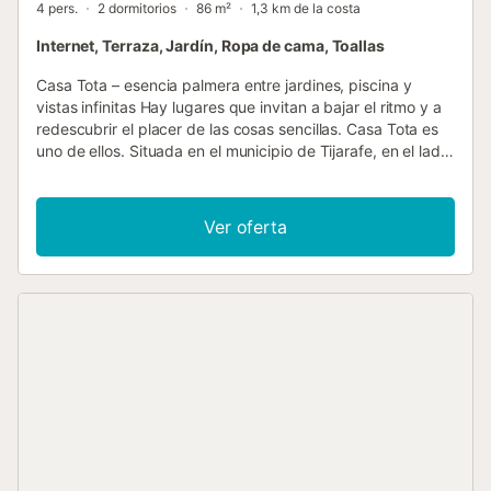
4 pers.
2 dormitorios
86 m²
1,3 km de la costa
Internet, Terraza, Jardín, Ropa de cama, Toallas
Casa Tota – esencia palmera entre jardines, piscina y
vistas infinitas Hay lugares que invitan a bajar el ritmo y a
redescubrir el placer de las cosas sencillas. Casa Tota es
uno de ellos. Situada en el municipio de Tijarafe, en el lado
más auténtico de La Palma, esta acogedora casa rural
combina el encanto de la arquitectura tradicional canaria
con amplios espacios exteriores diseñados para disfrutar
Ver oferta
del tiempo al aire libre. Ubicada a unos 500 metros sobre
el nivel del mar, la vivienda se encuentra rodeada por una
finca de aproximadamente 4.000 m², donde el verde
paisaje palmero, el océano en el horizonte y las montañas
crean un entorno lleno de belleza natural. Cada rincón
invita a detenerse: desayunar bajo la terraza, relajarse
junto a la piscina o contemplar cómo la luz cambia a lo
largo del día sobre el paisaje. Con aproximadamente 86
m² construidos y distribuida en una sola planta, Casa Tota
ofrece un ambiente cálido y confortable para hasta cuatro
adultos y un niño de hasta dos años. Dispone de dos
dormitorios, uno con cama de matrimonio y otro con dos