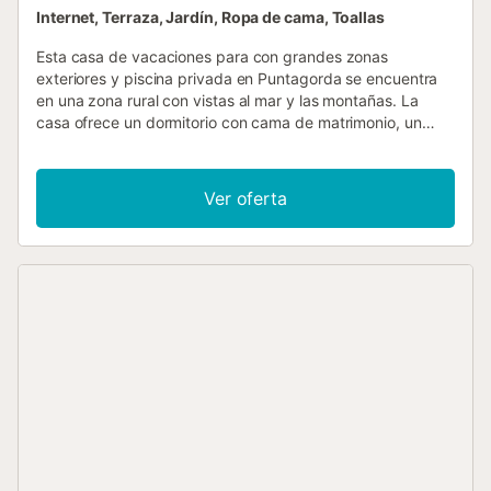
Internet, Terraza, Jardín, Ropa de cama, Toallas
Esta casa de vacaciones para con grandes zonas
exteriores y piscina privada en Puntagorda se encuentra
en una zona rural con vistas al mar y las montañas. La
casa ofrece un dormitorio con cama de matrimonio, un
baño con ducha, un salón con sofá cama para la tercera
persona y una cocina con mesa de comedor. La amplia
zona exterior cuenta con una bonita terraza equipada con
Ver oferta
tumbonas y sombrilla, jardín y una piscina privada para
refrescarse. La chimenea y los radiadores proporcionan un
calor acogedor, incluso cuando hace frío en el exterior. No
se permite ningún tipo de fiestas/eventos/celebraciones
en nuestros alojamientos....