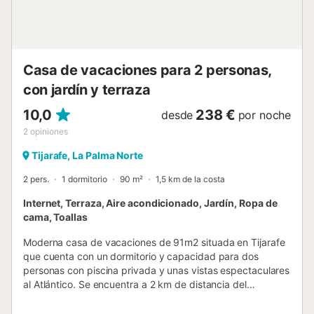
Casa de vacaciones para 2 personas,
con jardín y terraza
10,0
238 €
desde
por noche
2
opiniones
Tijarafe, La Palma Norte
2 pers.
1 dormitorio
90 m²
1,5 km de la costa
Internet, Terraza, Aire acondicionado, Jardín, Ropa de
cama, Toallas
Moderna casa de vacaciones de 91m2 situada en Tijarafe
que cuenta con un dormitorio y capacidad para dos
personas con piscina privada y unas vistas espectaculares
al Atlántico. Se encuentra a 2 km de distancia del
restaurante más cercano, a 3 km del supermercado, a 18
km de la playa de arena más próxima, a 21 km de la