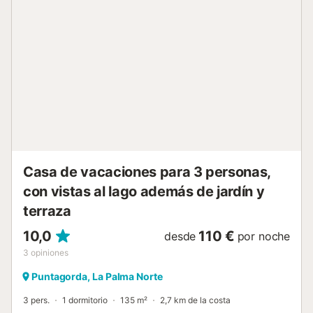
hervidor de agua y exprimidor. Aviso importante: ningún
tipo de fiesta/celebración/festejo están permitidos en
nuestras villas y casas....
Casa de vacaciones para 3 personas,
con vistas al lago además de jardín y
terraza
10,0
110 €
desde
por noche
3
opiniones
Puntagorda, La Palma Norte
3 pers.
1 dormitorio
135 m²
2,7 km de la costa