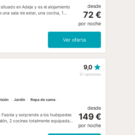
desde
situado en Adeje y es el alojamiento
72 €
una sala de estar, una cocina, 1
cios adicionales incluyen un espacio
por noche
como toallas de playa / piscina.
rece: Wi-Fi y aire acondicionado.
para relajarse por las tardes.
Ver oferta
 barbacoa y ducha exterior. La
te público están a poca distancia.
iten mascotas, fumar ni celebrar
udio en las instalaciones. La
9,0
e alquiler cuenta con características
57
opiniones
isión
Jardín
Ropa de cama
desde
149 €
de Fasnia y sorprende a los huéspedes
alón, 2 cocinas totalmente equipadas,
por noche
rvicios adicionales incluyen Wi-Fi
 hacer videollamadas (ideal para