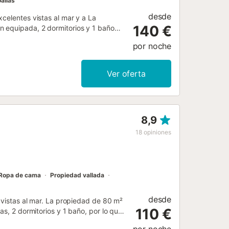
allas
desde
celentes vistas al mar y a La
140 €
n equipada, 2 dormitorios y 1 baño
cionales incluyen Wi-Fi de alta
por noche
eletrabajar, una televisión, así como
ién se puede solicitar una cuna y
ior privada incluye una piscina, un
Ver oferta
es en la propiedad. Las fiestas no
8,9
18
opiniones
Ropa de cama
Propiedad vallada
desde
s vistas al mar. La propiedad de 80 m²
110 €
as, 2 dormitorios y 1 baño, por lo que
ilador, una televisión, así como libros