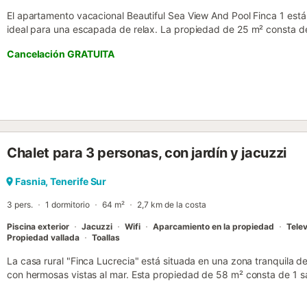
El apartamento vacacional Beautiful Sea View And Pool Finca 1 está 
ideal para una escapada de relax. La propiedad de 25 m² consta de 
dormitorio y 1 baño, por lo que puede alojar a 2 personas. Los servi
Cancelación GRATUITA
de trabajo para la oficina en casa, una televisión, un ventilador, así 
También hay disponible una cuna y una trona. Este alojamiento no of
Este alquiler de vacaciones cuenta con una terraza cubierta privada 
Disfrute de la zona exterior compartida con piscina vallada, jardín,
propiedad está ubicada cerca de la playa y los enlaces de transpor
Hay una plaza de aparcamiento disponible en el recinto. No se perm
eventos. Hay cámaras de seguridad y dispositivos de grabación de a
Chalet para 3 personas, con jardín y jacuzzi
propiedad ofrece productos hechos a mano y de cosecha propia. Est
de ahorro de luz y agua....
Fasnia, Tenerife Sur
3 pers.
1 dormitorio
64 m²
2,7 km de la costa
Piscina exterior
Jacuzzi
Wifi
Aparcamiento en la propiedad
Telev
Propiedad vallada
Toallas
La casa rural "Finca Lucrecia" está situada en una zona tranquila 
con hermosas vistas al mar. Esta propiedad de 58 m² consta de 1 s
2 dormitorios y 1 baño, por lo que puede alojar a 4 personas. Los se
(apto para videollamadas) con un espacio de trabajo dedicado para