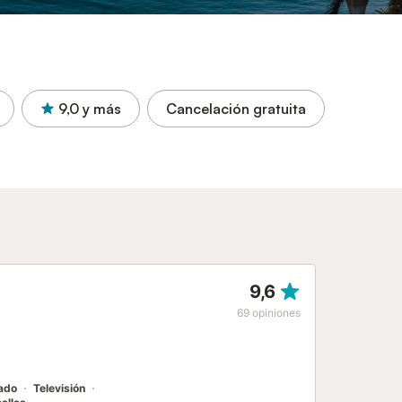
9,0
y más
Cancelación gratuita
9,6
69
opiniones
nado
Televisión