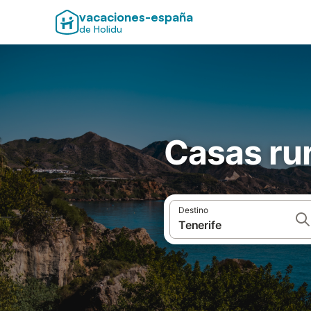
vacaciones-españa
de Holidu
Casas rur
Destino