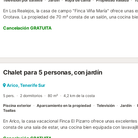
Televisión por satélite
Jardín
Ropa de cama
Propiedad vallada
To
En Los Realejos, la casa de campo "Finca Viña María" ofrece unas ex
Orotava. La propiedad de 70 m² consta de un salón, una cocina bie
(con ducha), por lo que puede alojar a 4 personas. Los servicios adi
Cancelación GRATUITA
velocidad (apto para videollamadas) con un espacio dedicado para t
una lavadora. Además, hay una mesa de ping-pong disponible. Tamb
una trona. Se proporcionan toallas de playa y piscina. La zona exter
jardín y una terraza descubierta. Hay 2 plazas de parking disponibl
están permitidas. No hay aire acondicionado....
Chalet para 5 personas, con jardín
Arico, Tenerife Sur
5 pers.
2 dormitorios
80 m²
4,2 km de la costa
Piscina exterior
Aparcamiento en la propiedad
Televisión
Jardín
Toallas
En Arico, la casa vacacional Finca El Pizarro ofrece unas excelente
consta de una sala de estar, una cocina bien equipada con lavavajill
puede alojar a 5 personas. Los servicios adicionales incluyen un vent