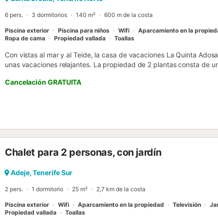
6 pers.
3 dormitorios
140 m²
600 m de la costa
Piscina exterior
Piscina para niños
Wifi
Aparcamiento en la propie
Ropa de cama
Propiedad vallada
Toallas
Con vistas al mar y al Teide, la casa de vacaciones La Quinta Ados
unas vacaciones relajantes. La propiedad de 2 plantas consta de u
para una persona, una cocina totalmente equipada con lavavajillas,
Cancelación GRATUITA
baño adicional y por lo tanto puede acomodar a 6 personas. Los ser
alta velocidad con un espacio de trabajo dedicado para la oficina e
un gimnasio compartido con equipamiento disponible para su uso. 
disponibles bajo petición y por un suplemento. Su zona exterior priv
abierta, una terraza cubierta, un parque infantil y una ducha exter
a una zona exterior compartida que incluye una piscina y una piscina
a la casa de vacaciones desde la autopista. Hay 2 plazas de parkin
Chalet para 2 personas, con jardín
aparcamiento gratuito disponible en la calle. Las familias con niño
de compañía bajo petición y con cargo. El aire acondicionado no est
apto para hacer videollamadas. Las fiestas no están permitidas. Ha
Adeje, Tenerife Sur
para vehículos eléctricos. Se proporcionan toallas de playa/pi...
2 pers.
1 dormitorio
25 m²
2,7 km de la costa
Piscina exterior
Wifi
Aparcamiento en la propiedad
Televisión
Ja
Propiedad vallada
Toallas