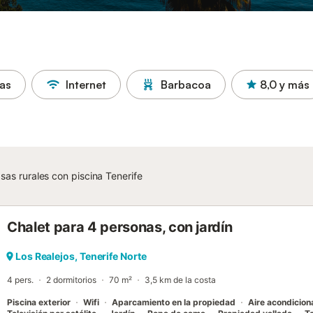
as
Internet
Barbacoa
8,0
y más
sas rurales con piscina Tenerife
Chalet para 4 personas, con jardín
Los Realejos, Tenerife Norte
4 pers.
2 dormitorios
70 m²
3,5 km de la costa
Piscina exterior
Wifi
Aparcamiento en la propiedad
Aire acondicio