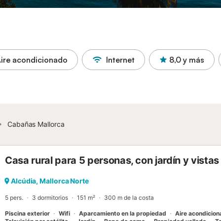
ire acondicionado
Internet
8,0
y más
Cabañas Mallorca
Casa rural para 5 personas, con jardín y vistas 
Alcúdia, Mallorca Norte
5 pers.
3 dormitorios
151 m²
300 m de la costa
Piscina exterior
Wifi
Aparcamiento en la propiedad
Aire acondicio