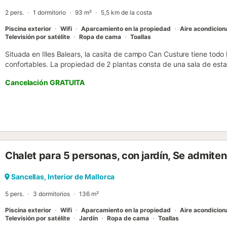
2 pers.
1 dormitorio
93 m²
5,5 km de la costa
Piscina exterior
Wifi
Aparcamiento en la propiedad
Aire acondicio
Televisión por satélite
Ropa de cama
Toallas
Situada en Illes Balears, la casita de campo Can Custure tiene todo
confortables. La propiedad de 2 plantas consta de una sala de estar
por lo que puede alojar a 2 personas. Los servicios adicionales incl
Cancelación GRATUITA
para videollamadas) con un espacio de trabajo dedicado para hacer
playa/piscina, una televisión, aire acondicionado sólo en la primera 
la planta baja. La propiedad se mantiene fresca en general, ya que 
eficazmente todo el espacio. En invierno, la calefacción es por sue
una cuna y una trona. Esta propiedad ofrece una zona exterior priv
barbacoa y ducha exterior. La propiedad está ubicada en un lugar pr
coche de Cala Dor, así como de otras hermosas playas y calas cer
Chalet para 5 personas, con jardín, Se admite
disponible en el recinto. No se permiten mascotas, fumar ni celebra
directrices para ayudar a los huéspedes con la correcta separació
información en el establecimiento. Este establecimiento ofrece un c
Sancellas, Interior de Mallorca
5 pers.
3 dormitorios
136 m²
Piscina exterior
Wifi
Aparcamiento en la propiedad
Aire acondicio
Televisión por satélite
Jardín
Ropa de cama
Toallas