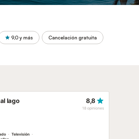
9,0
y más
Cancelación gratuita
al lago
8,8
18
opiniones
nado
Televisión