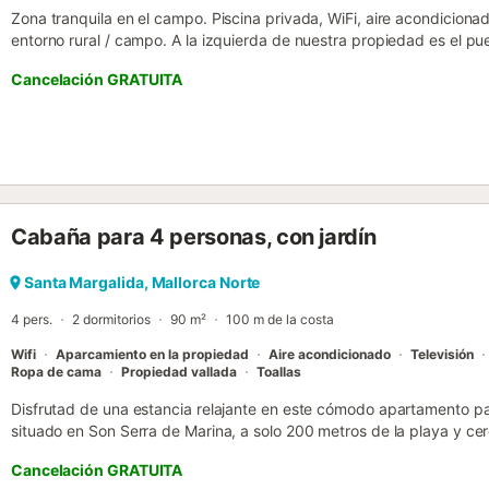
Zona tranquila en el campo. Piscina privada, WiFi, aire acondicionad
entorno rural / campo. A la izquierda de nuestra propiedad es el pu
el pueblo de Sencelles, nuestra propiedad se encuentra entre los 
Cancelación GRATUITA
minutos en coche. La ciudad más grande de Inca está a unos 4 km. 
estos pueblos cercanos. Entrar en la propiedad a través de las pue
la sala de estar de planta abierta con televisión por satélite, chime
inverso que conduce a la zona de comedor y cocina totalmente equ
electrodomésticos. Hay una puerta que conduce desde la cocina a l
comedor para comer al aire libre. En la planta baja hay un gran cu
inodoro y lavabo y un sofá cama para 2 personas. Desde el salón se
Cabaña para 4 personas, con jardín
dormitorio doble con camas de cabina 90cm con vistas a la piscina /
acceso que conduce a la terraza privada de 38m2 (Hay una llave pa
binoculares como el paisaje es increíble. Hay una 2 ª habitación do
Santa Margalida, Mallorca Norte
piscina / jardín / montaña. El 3er dormitorio es una habitación dobl
4 pers.
2 dormitorios
90 m²
100 m de la costa
Wifi
Aparcamiento en la propiedad
Aire acondicionado
Televisión
Ropa de cama
Propiedad vallada
Toallas
Disfrutad de una estancia relajante en este cómodo apartamento p
situado en Son Serra de Marina, a solo 200 metros de la playa y cer
apartamento dispone de dos dormitorios: uno con cama doble y otr
Cancelación GRATUITA
además de un baño moderno. El luminoso salón-comedor de planta a