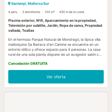
Santanyí, Mallorca Sur
4 pers.
2 dormitorios
100 m²
450 m de la costa
Piscina exterior, Wifi, Aparcamiento en la propiedad,
Televisión por satélite, Jardín, Ropa de cama, Propiedad
vallada, Toallas
En el hermoso Parque Natural de Mondragó, la típica villa
mallorquina Sa Barraca d'en Camine se encuentra en un
entorno idílico y ofrece espacio para 4 personas. La casa
rural de una sola planta dispone de un acogedor salón con
chimenea y televisión por satélite, una cocina bien
Cancelación GRATUITA
equipada, 2 dormitorios y un baño. También hay Wi-Fi, una
trona, una cuna y una plaza de aparcamiento en la
propiedad. Lo más destacado es el jardín rodeado de flora
Ver oferta
mediterránea y a la sombra de los árboles. El mobiliario de
jardín, la barbacoa y la piscina proporcionan unas
vacaciones relajantes. En 5 minutos en coche se llega a
Portopetro, con restaurantes, cafeterías, bares y tiendas.
Las idílicas playas del parque natural, Cala d'en Borgit y
Cala Mondragó están a menos de 10 minutos a pie. Bajo
petición, se puede proporcionar una cuna adicional para