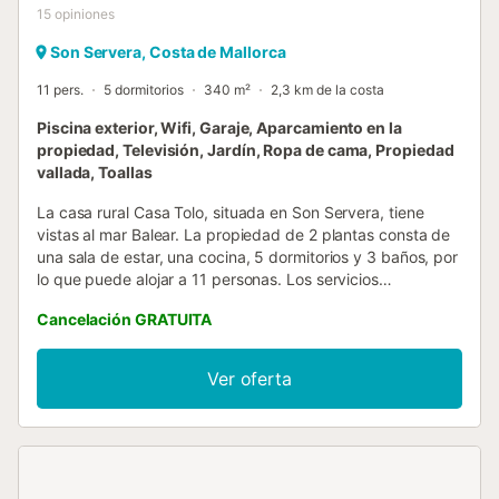
15
opiniones
Son Servera, Costa de Mallorca
11 pers.
5 dormitorios
340 m²
2,3 km de la costa
Piscina exterior, Wifi, Garaje, Aparcamiento en la
propiedad, Televisión, Jardín, Ropa de cama, Propiedad
vallada, Toallas
La casa rural Casa Tolo, situada en Son Servera, tiene
vistas al mar Balear. La propiedad de 2 plantas consta de
una sala de estar, una cocina, 5 dormitorios y 3 baños, por
lo que puede alojar a 11 personas. Los servicios
adicionales incluyen Wi-Fi con un espacio de trabajo
Cancelación GRATUITA
dedicado para la oficina en casa, una televisión, un
ventilador, una lavadora, así como una secadora. También
hay disponibles 3 cunas y 2 tronas. Esta casa rural ofrece
Ver oferta
un espacio exterior privado con piscina, jardín, terraza
descubierta, terraza cubierta, balcón y barbacoa. Hay 5
plazas de aparcamiento disponibles en la propiedad y una
plaza de aparcamiento disponible en un garaje. Se permite
una mascota. No se permite celebrar eventos en esta