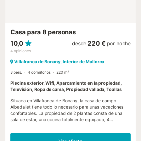
tranquilos. No se permiten grupos de jóvenes y las fiestas
no están permitidas....
Casa para 8 personas
10,0
220 €
desde
por noche
4
opiniones
Villafranca de Bonany, Interior de Mallorca
8 pers.
4 dormitorios
220 m²
Piscina exterior, Wifi, Aparcamiento en la propiedad,
Televisión, Ropa de cama, Propiedad vallada, Toallas
Situada en Villafranca de Bonany, la casa de campo
Albadallet tiene todo lo necesario para unas vacaciones
confortables. La propiedad de 2 plantas consta de una
sala de estar, una cocina totalmente equipada, 4
dormitorios y 2 baños, por lo que puede alojar a 8
personas. Los servicios adicionales incluyen Wi-Fi de alta
velocidad (apto para videollamadas) con un espacio de