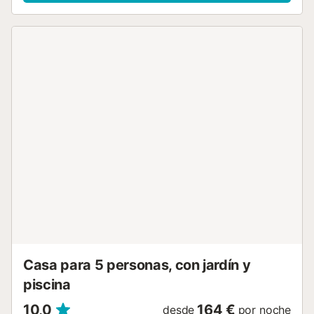
dobles para hasta seis personas.Hay que destacar el
precioso y amplio jardín de cesped natural, y su zona de
relax al aire libre con terraza cubierta y amueblada, y
piscina privada con amacas y barbacoa. La zona
residencial de Crestatx se ubica entre Sa Pobla y Pollença,
muy cerca de la costa. La infinita playa de Platges de
Muro o las tranquilas calas que conforman la costa de Port
de Pollença son una visita obligada. Además, la
localización del chalet permite llegar con facilidad a
cualquier lugar de la zona norte de Mallorca. Está a menos
de diez minutos en coche de Pollença y de la Serra de
Tramuntana, Patrimonio de la Humanidad, o del precioso
pueblo de Alcúdia. Climatización: - Por lo que al sistema de
climatización se refiere, el alojamiento cuenta con aire
acondicionado centralizado frío/calor en todo el
alojamiento. Costes a pagar en destino no incluídos en el
precio: - Impuesto Turístico (Obligatorio) Notas...
Casa para 5 personas, con jardín y
piscina
10,0
164 €
desde
por noche