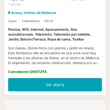
1
opinión
Ariany, Interior de Mallorca
5 pers.
3 dormitorios
150 m²
Piscina, Wifi, Internet, Aparcamiento, Aire
acondicionado, Televisión, Televisión por satélite,
Jardín, Balcón/Terraza, Ropa de cama, Toallas
Son Guineu. Bonita finca con piscina y jardín en Ariany.
Esta fantástica villa se encuentra en una zona rural muy
tranquila a las afueras de Ariany, en el centro de Mallorca.
El alojamiento, de reciente construcción, destaca por su
diseño rústico, muy característico de las típicas villas
Cancelación GRATUITA
mallorquinas. Totalmente equipada y muy funcional, la
casa es amplia y luminosa. En lo que al exterior se refiere,
tiene una gran piscina y un jardín que rodea la casa.
Ver oferta
Además cuenta con una gran terraza amueblada perfecta
para disfrutar del aire libre Ariany es una pequeña ciudad
ubicada al este de la isla. Allí encontrará algunos
restaurantes, supermercados y diversos servicios.
Además, en el centro todos los jueves se celebra el