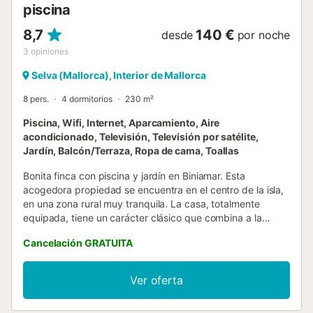
piscina
8,7
140 €
desde
por noche
3
opiniones
Selva (Mallorca), Interior de Mallorca
8 pers.
4 dormitorios
230 m²
Piscina, Wifi, Internet, Aparcamiento, Aire
acondicionado, Televisión, Televisión por satélite,
Jardín, Balcón/Terraza, Ropa de cama, Toallas
Bonita finca con piscina y jardín en Biniamar. Esta
acogedora propiedad se encuentra en el centro de la isla,
en una zona rural muy tranquila. La casa, totalmente
equipada, tiene un carácter clásico que combina a la
perfección con el estilo típico de las casas mallorquinas. Es
Cancelación GRATUITA
un alojamiento amplio y luminoso. La casa se encuentra en
la primera planta, a la cual se accede a través de una
escaleras desde el patio de entrada. En lo que al exterior
Ver oferta
se refiere, dispone de una gran piscina. al cual se accede
a través de un corredor natural ubicado en la terraza.