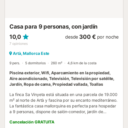
Casa para 9 personas, con jardín
10,0
300 €
desde
por noche
7
opiniones
Artà, Mallorca Este
9 pers.
5 dormitorios
260 m²
4,6 km de la costa
Piscina exterior, Wifi, Aparcamiento en la propiedad,
Aire acondicionado, Televisión, Televisión por satélite,
Jardín, Ropa de cama, Propiedad vallada, Toallas
La finca Sa Vinyeta está situada en una parcela de 19.000
m² al norte de Artà y fascina por su encanto mediterráneo.
La fantástica casa mallorquina es perfecta para hospedar
a 9 personas, dispone de salón-comedor, jardín de
invierno, cocina totalmente equipada, 5 dormitorios (uno
Cancelación GRATUITA
con cama individual y 2 con 2 camas individuales cada