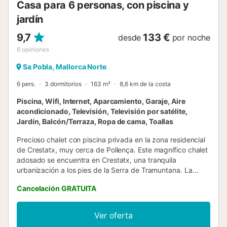
Casa para 6 personas, con piscina y
jardín
9,7
133 €
desde
por noche
6
opiniones
Sa Pobla, Mallorca Norte
6 pers.
3 dormitorios
163 m²
8,6 km de la costa
Piscina, Wifi, Internet, Aparcamiento, Garaje, Aire
acondicionado, Televisión, Televisión por satélite,
Jardín, Balcón/Terraza, Ropa de cama, Toallas
Precioso chalet con piscina privada en la zona residencial
de Crestatx, muy cerca de Pollença. Este magnífico chalet
adosado se encuentra en Crestatx, una tranquila
urbanización a los pies de la Serra de Tramuntana. La
casa, de estilo moderno, cuenta con las mejores
Cancelación GRATUITA
prestaciones para hacer que vuestra estancia sea
inolvidable: WIFI, aire acondicionado en todo el
alojamiento, televisión con acceso a canales
Ver oferta
internacionales, barbacoa, etc. Dispone de tres dormitorios