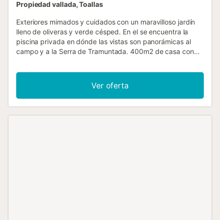
Propiedad vallada, Toallas
Exteriores mimados y cuidados con un maravilloso jardín
lleno de oliveras y verde césped. En el se encuentra la
piscina privada en dónde las vistas son panorámicas al
campo y a la Serra de Tramuntada. 400m2 de casa con
una capacidad de 16 personas, tiene 8 dormitorios dobles
y 6 baños completos, dos amplios salón comedor y cocina
completamente amueblada y equipada. Gran porche y
Ver oferta
barbacoa fija. Preciosa fachada de piedra mallorquina con
bonito diseño. Se encuentra en el pueblo de Ariany, bien
comunicado y a tan sólo 16km de la playa. La casa
dispone de aire acondicionado en los dormitorios y en los
salones, calefacción central y dos chimeneas en los
salones. VT/2030 Gastos a pagar a parte NO incluidos en
el precio: - - Consumo de electricidad a 0.30€/kwh - -
Consumo de calefacción a 1.50€/litro - - Tasa turística:
Temporada alta (de mayo a octubre) 2€/adulto/noche, las
primeras 8 noches. Novena noche y siguientes
1€/adulto/noche. Temporada baja (de noviembre a abril)
0.50€/adulto/noche primeras 8 noches. Novena noche y
siguientes 0.25€/adulto/noche....