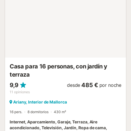
un 2º bebé. Las ventanas tienen mosquiteras....
Casa para 16 personas, con jardín y
terraza
9,9
485 €
desde
por noche
11
opiniones
Ariany, Interior de Mallorca
16 pers.
8 dormitorios
430 m²
Internet, Aparcamiento, Garaje, Terraza, Aire
acondicionado, Televisión, Jardín, Ropa de cama,