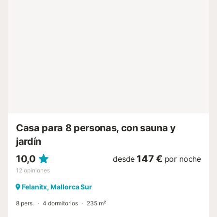
mercado semanal, una ocasión perfecta para comprar
fruta y verdura fresca u otros productos artesanales. Sin
duda, es un lugar ideal para descubrir la esencia de
Mallorca. Por otro lado, la casa se encuentra a tan solo
veinte minutos en coche de las zonas turísticas de Can
Picafort y Platges de Muro y sus espectaculares playas de
arena. Aire acondicionado: - En lo que respecta al sistema
de aire acondicionado, el alojamiento dispone de unidades
de aire acondicionado frío / calor en los dormitorios, salón
y cocina. Gastos a pagar en destino no incluidos en el
precio: - Tasa de estancia (obligatorio) Notas: - La
información de todos los huéspedes (nombre, apellidos,
se...
Casa para 8 personas, con sauna y
jardín
10,0
147 €
desde
por noche
12
opiniones
Felanitx, Mallorca Sur
8 pers.
4 dormitorios
235 m²