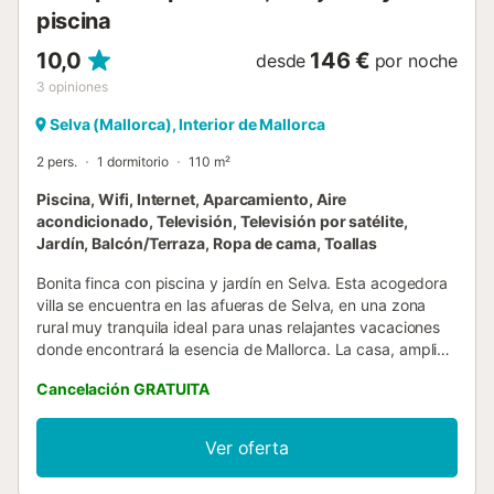
piscina
10,0
146 €
desde
por noche
3
opiniones
Selva (Mallorca), Interior de Mallorca
2 pers.
1 dormitorio
110 m²
Piscina, Wifi, Internet, Aparcamiento, Aire
acondicionado, Televisión, Televisión por satélite,
Jardín, Balcón/Terraza, Ropa de cama, Toallas
Bonita finca con piscina y jardín en Selva. Esta acogedora
villa se encuentra en las afueras de Selva, en una zona
rural muy tranquila ideal para unas relajantes vacaciones
donde encontrará la esencia de Mallorca. La casa, amplia
y de estilo rústico, está totalmente equipada y cuenta con
Cancelación GRATUITA
piscina, un gran jardín con césped natural y varias
terrazas. El pueblo más cercano es Selva, un pueblo
pequeño y pintoresco donde encontrará algunos
Ver oferta
restaurantes, tiendas y supermercados. Todos los
miércoles se celebra el mercado semanal en el centro de la