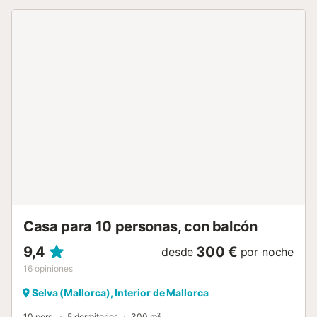
También encontrará varias terrazas amuebladas y un
jardín con césped natural. Junto a la casa hay un taller
mecánico que pertenece al propietario, pero que dispone
de una entrada totalmente independiente y no interfiere en
la estancia de los huéspedes. En cuanto al entorno,
merece la pena visitar los pintorescos pueblos de la Serra
de Tramuntana en Caimari, Mancor de la Vall o Selva.
Además, en menos de 30 minutos conduciendo llegarás a
cualquier zona de la costa norte de la isla, donde podrás
disfrutar de las interminables playas de arena y aguas
cristalinas como la Bahía de Alcudia, u otras playas más
pequeñas y exclusivas como de Bonaire, Mal Pas o
Manresa. También está cerca de una de las zonas
turísticas más cotizadas de la isla, Port de Pollença, donde
encontrarás un ambiente relajado y agradable. Aire
acondicionado: E...
Casa para 10 personas, con balcón
9,4
300 €
desde
por noche
16
opiniones
Selva (Mallorca), Interior de Mallorca
10 pers.
5 dormitorios
300 m²