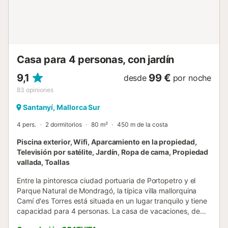
la calle. No se admiten animales de compañía. La ropa de
cama y las toallas están incluidas en el precio. Como
estamos en una isla, el uso responsable de los recursos es
muy importante. Los costes de agua y electricidad están
incluidos en el precio, siempre que se haga un uso
responsab...
Casa para 4 personas, con jardín
9,1
99 €
desde
por noche
83
opiniones
Santanyí, Mallorca Sur
4 pers.
2 dormitorios
80 m²
450 m de la costa
Piscina exterior, Wifi, Aparcamiento en la propiedad,
Televisión por satélite, Jardín, Ropa de cama, Propiedad
vallada, Toallas
Entre la pintoresca ciudad portuaria de Portopetro y el
Parque Natural de Mondragó, la típica villa mallorquina
Camí d'es Torres está situada en un lugar tranquilo y tiene
capacidad para 4 personas. La casa de vacaciones, de
una sola planta, dispone de un acogedor salón-comedor,