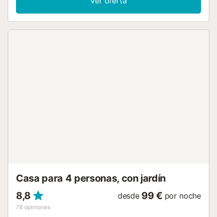
Ver oferta
trabajo dedicado para la oficina en casa, una televisión, así
como una lavadora. Además, una mesa de ping-pong está
disponible para su uso. También hay una cuna y una trona.
Su zona exterior privada incluye una piscina, una terraza
descubierta, una terraza cubierta, una barbacoa y una
ducha exterior. Hay 3 plazas de aparcamiento disponibles
en la propiedad. No se admiten animales ni fumadores.
Este inmueble no dispone de aire acondicionado. Se
proporcionan toallas de playa/piscina. Esta propiedad
tiene directrices para ayudar a los huéspedes con la
correcta separación de residuos. Se proporciona más
información en el establecimiento....
Casa para 4 personas, con jardín
8,8
99 €
desde
por noche
78
opiniones