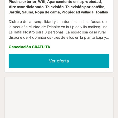
Piscina exterior, Wifi, Aparcamiento en la propiedad,
Aire acondicionado, Televisión, Televisión por satélite,
Jardín, Sauna, Ropa de cama, Propiedad vallada, Toallas
Disfrute de la tranquilidad y la naturaleza a las afueras de
la pequeña ciudad de Felanitx en la típica villa mallorquina
Es Rafal Nostro para 8 personas. La espaciosa casa rural
dispone de 4 dormitorios (tres de ellos en la planta baja y
uno en la primera planta), 3 cuartos de baño (uno de ellos
Cancelación GRATUITA
en la primera planta), una cocina muy bien equipada y un
salón con televisión por satélite y aire acondicionado
frío/calor, para unas vacaciones relajantes durante todas
Ver oferta
las estaciones. La villa también está equipada con Wi-Fi,
trona, cuna y aparcamiento. La terraza cubierta está
rodeada de un jardín mediterráneo. Una piscina de agua
salada de 4x8 m, 2 m de profundidad y 32 m², seis
hamacas, una mesa de ping-pong, una barbacoa y un
parque infantil para sus hijos también se encuentran en el
terreno. La pequeña ciudad de Felanitx, con sus tiendas y
numerosos restaurantes y bares, está a 15 minutos en
coche, y la costa, con sus playas de arena fina, a 30
minutos. La propiedad está ubicada en una zona
residencial y está pensada para familias y grupos