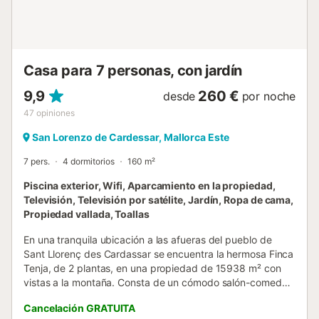
independiente. La ciudad cuenta con varios lugares de
interés histórico y cultural, y ofrece un entorno rural y
natural espectacular, ideal para disfrutar de la naturaleza y
practicar senderismo o ciclismo. La playa más cercana ...
Casa para 7 personas, con jardín
9,9
260 €
desde
por noche
47
opiniones
San Lorenzo de Cardessar, Mallorca Este
7 pers.
4 dormitorios
160 m²
Piscina exterior, Wifi, Aparcamiento en la propiedad,
Televisión, Televisión por satélite, Jardín, Ropa de cama,
Propiedad vallada, Toallas
En una tranquila ubicación a las afueras del pueblo de
Sant Llorenç des Cardassar se encuentra la hermosa Finca
Tenja, de 2 plantas, en una propiedad de 15938 m² con
vistas a la montaña. Consta de un cómodo salón-comedor,
una cocina muy bien equipada, una encantadora cocina
Cancelación GRATUITA
de campo, 4 dormitorios (uno con cama de matrimonio y 2