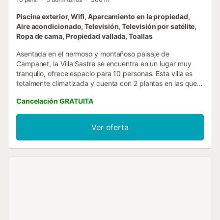
Piscina exterior, Wifi, Aparcamiento en la propiedad,
Aire acondicionado, Televisión, Televisión por satélite,
Ropa de cama, Propiedad vallada, Toallas
Asentada en el hermoso y montañoso paisaje de
Campanet, la Villa Sastre se encuentra en un lugar muy
tranquilo, ofrece espacio para 10 personas. Esta villa es
totalmente climatizada y cuenta con 2 plantas en las que
se distribuyen 5 dormitorios, 5 cuartos de baño, un salón,
Cancelación GRATUITA
un comedor y con cocina bien equipada. Esta propiedad
típica mallorquina dispone de Wi-Fi, trona (previa
solicitud), cuna, televisión por satélite, calefacción de gas
Ver oferta
(con recargo) y chimenea para los días más fríos. Pero su
principal atractivo es, sin duda, la zona exterior con jardín
mediterráneo, gran piscina de 42 m² con tumbonas, zona
de comedor techada con barbacoa y mesa de ping-pong.
Desde aquí o desde el balcón disfrutará de unas
espectaculares vistas del entorno. Restaurantes, y tiendas
están a 2 minutos en coche y las calas de Pollensa y
Alcudia se encuentran a unos 30 minutos en coche. Se
permiten mascotas de tamaño pequeño....