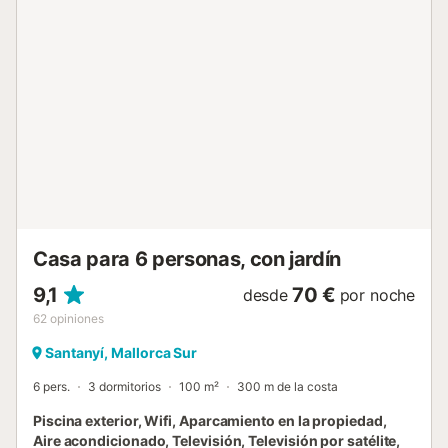
propiedad. Este inmueble no dispone de aire
acondicionado....
Casa para 6 personas, con jardín
9,1
70 €
desde
por noche
62
opiniones
Santanyí, Mallorca Sur
6 pers.
3 dormitorios
100 m²
300 m de la costa
Piscina exterior, Wifi, Aparcamiento en la propiedad,
Aire acondicionado, Televisión, Televisión por satélite,