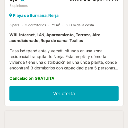
8
opiniones
Playa de Burriana, Nerja
5 pers.
3 dormitorios
72 m²
600 m de la costa
Wifi, Internet, LAN, Aparcamiento, Terraza, Aire
acondicionado, Ropa de cama, Toallas
Casa independiente y versátil situada en una zona
residencial tranquila de Nerja. Esta amplia y cómoda
vivienda tiene una distribución en una única planta, donde
encontrará 3 dormitorios con capacidad para 5 personas,
un baño con ducha, un gran salón y una cocina de estilo
Cancelación GRATUITA
rústico. El lugar tiene un aire vintage y es muy luminoso, ya
que la casa está rodeada únicamente por sus propios
jardines. También cuenta con parking privado dentro de la
Ver oferta
parcela, así que si valora su independencia y privacidad
ésta es, sin duda, una gran oportunidad. Además, aunque
la casa sea parte de un barrio residencial, está a menos de
10 minutos caminando de las playas del Carabeillo y
Burriana, y a poco más del centro de la ciudad. Servicios
obligatorios a pagar en el lugar: . Depósito de seguridad