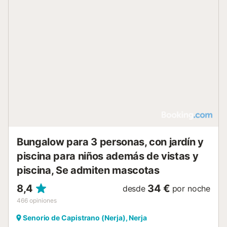
(reembolsable) : 100 € por reserva Estancia distribuida por
un profesional. A menos que se indique lo contrario, los
servicios como la limpieza, la ropa de cama, las toallas,
etc. no están incluidos en el precio de este alquiler. Si se
admiten mascotas (información en el anuncio), pueden
aplicarse suplementos. Sólo están presentes los equipos
específicamente mencionados en este anuncio. Los
equipos no mencionados no se consideran presentes. A
menos que exista una estación de carga eléctrica en el
alojamiento, está prohibido cargar vehículos eléctricos....
Bungalow para 3 personas, con jardín y
piscina para niños además de vistas y
piscina, Se admiten mascotas
8,4
34 €
desde
por noche
466
opiniones
Senorio de Capistrano (Nerja), Nerja