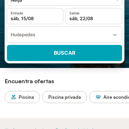
Nerja
Entrada
Salida
sáb, 15/08
sáb, 22/08
Huéspedes
BUSCAR
Encuentra ofertas
Piscina
Piscina privada
Aire acond