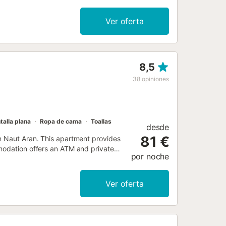
Ver oferta
8,5
38
opiniones
talla plana
Ropa de cama
Toallas
desde
81 €
n Naut Aran. This apartment provides
modation offers an ATM and private
por noche
Ver oferta