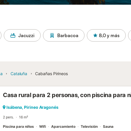
Jacuzzi
Barbacoa
8,0
y más
ña
Cataluña
Cabañas Pirineos
Casa rural para 2 personas, con piscina para 
Isábena, Pirineo Aragonés
2 pers.
16 m²
Piscina para niños
Wifi
Aparcamiento
Televisión
Sauna