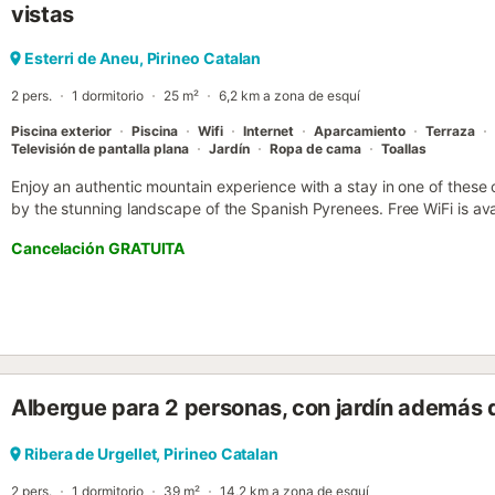
del Studio in Residencia Maresme Neu - La Molina, mientras que Ma
vistas
cercano es el de Andorra-la Seu d'Urgell, a 54 km del alojamiento.
su estancia, es posible que deba pagar de acuerdo con la política d
Esterri de Aneu, Pirineo Catalan
2 pers.
1 dormitorio
25 m²
6,2 km a zona de esquí
Piscina exterior
Piscina
Wifi
Internet
Aparcamiento
Terraza
Televisión de pantalla plana
Jardín
Ropa de cama
Toallas
Enjoy an authentic mountain experience with a stay in one of thes
by the stunning landscape of the Spanish Pyrenees. Free WiFi is avai
bar, the terrace and the pool....
Cancelación GRATUITA
Albergue para 2 personas, con jardín además d
Ribera de Urgellet, Pirineo Catalan
2 pers.
1 dormitorio
39 m²
14,2 km a zona de esquí