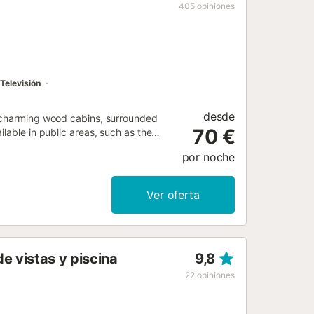
sella está a 10 km. El aeropuerto más
405
opiniones
 Si causa daños a la propiedad durante
e daños a...
Televisión
desde
e charming wood cabins, surrounded
70 €
lable in public areas, such as the
por noche
Ver oferta
e vistas y piscina
9,8
22
opiniones