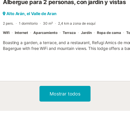
Albergue para 2 personas, con jardín y vistas
Alto Arán, el Valle de Aran
2 pers.
1 dormitorio
30 m²
2,4 km a zona de esquí
Wifi
Internet
Aparcamiento
Terraza
Jardín
Ropa de cama
To
Boasting a garden, a terrace, and a restaurant, Refugi Amics de m
Bagergue with free WiFi and mountain views. This lodge offers a bar.
Mostrar todos