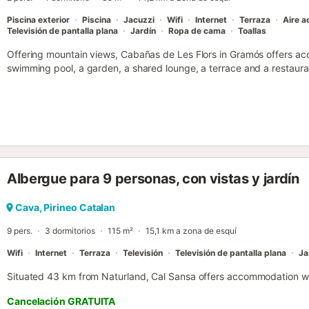
Piscina exterior
Piscina
Jacuzzi
Wifi
Internet
Terraza
Aire a
Televisión de pantalla plana
Jardín
Ropa de cama
Toallas
Offering mountain views, Cabañas de Les Flors in Gramós offers a
swimming pool, a garden, a shared lounge, a terrace and a restaura
the property....
Albergue para 9 personas, con vistas y jardín
Cava, Pirineo Catalan
9 pers.
3 dormitorios
115 m²
15,1 km a zona de esquí
Wifi
Internet
Terraza
Televisión
Televisión de pantalla plana
Ja
Situated 43 km from Naturland, Cal Sansa offers accommodation with
Cancelación GRATUITA