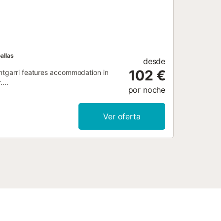
allas
desde
102 €
ontgarri features accommodation in
...
por noche
Ver oferta