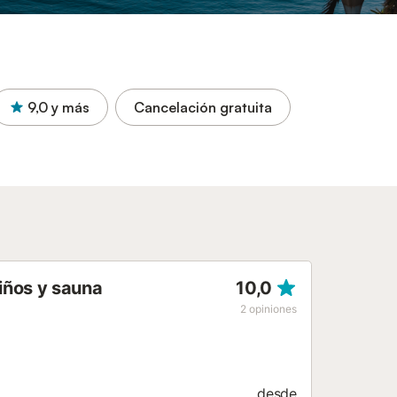
9,0
y más
Cancelación gratuita
niños y sauna
10,0
2
opiniones
desde