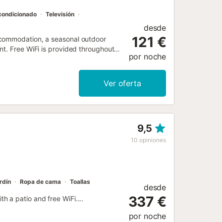
condicionado
Televisión
desde
121 €
ccommodation, a seasonal outdoor
nt. Free WiFi is provided throughout
por noche
Ver oferta
9,5
10
opiniones
rdín
Ropa de cama
Toallas
desde
337 €
 a patio and free WiFi....
por noche