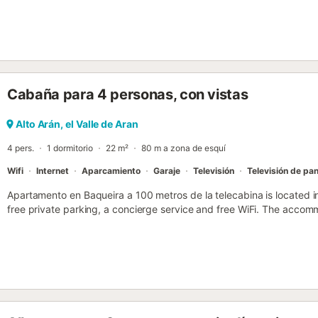
Cabaña para 4 personas, con vistas
Alto Arán, el Valle de Aran
4 pers.
1 dormitorio
22 m²
80 m a zona de esquí
Wifi
Internet
Aparcamiento
Garaje
Televisión
Televisión de pan
Apartamento en Baqueira a 100 metros de la telecabina is located i
free private parking, a concierge service and free WiFi. The accom
check-in and check-out for guests....