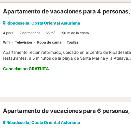
Apartamento de vacaciones para 4 personas,
Ribadesella, Costa Oriental Asturiana
4 pers.
2 dormitorios
65 m²
150 m de la costa
Wifi
Televisión
Ropa de cama
Toallas
Apartamento recién reformado, ubicado en el centro de Ribadesell
restaurantes, a 5 minutos de la playa de Santa Marina y la Atalaya,
y a 20 minutos de Llanes. El apartamento ofrece vistas a la Ría del 
Cancelación GRATUITA
dobles, salón, cocina y baño. Nuestro objetivo es ofrecer a los hué
alojamiento de máxima calidad. Prestamos atención a cada detalle, d
mobiliario hasta esos pequeños elementos que hacen que la estancia
Apartamento de vacaciones para 6 personas, c
Ribadesella, Costa Oriental Asturiana