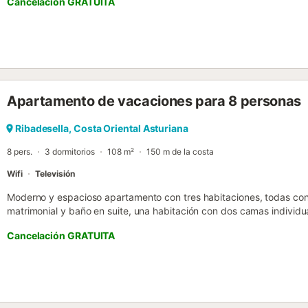
Cancelación GRATUITA
Apartamento de vacaciones para 8 personas
Ribadesella, Costa Oriental Asturiana
8 pers.
3 dormitorios
108 m²
150 m de la costa
Wifi
Televisión
Moderno y espacioso apartamento con tres habitaciones, todas con 
matrimonial y baño en suite, una habitación con dos camas individu
nido, y otro baño completo, perfecta para familias o amigos. Cuenta
Cancelación GRATUITA