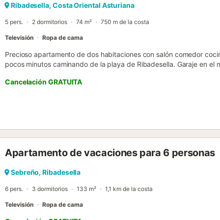
Ribadesella, Costa Oriental Asturiana
5 pers.
2 dormitorios
74 m²
750 m de la costa
Televisión
Ropa de cama
Precioso apartamento de dos habitaciones con salón comedor cocina 
pocos minutos caminando de la playa de Ribadesella. Garaje en el 
desde el salón. No dispone de internet. Cuenta con ascensor....
Cancelación GRATUITA
Apartamento de vacaciones para 6 personas
Sebreño, Ribadesella
6 pers.
3 dormitorios
133 m²
1,1 km de la costa
Televisión
Ropa de cama