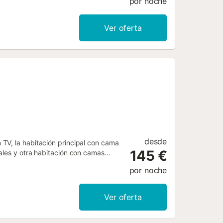
por noche
Ver oferta
desde
TV, la habitación principal con cama
145 €
ales y otra habitación con camas
 con ascensor....
por noche
Ver oferta