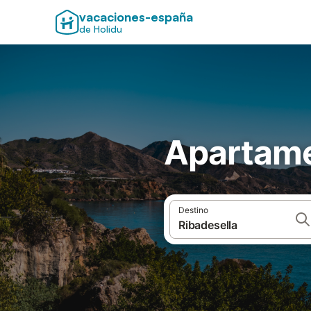
vacaciones-españa
de Holidu
Apartame
Destino