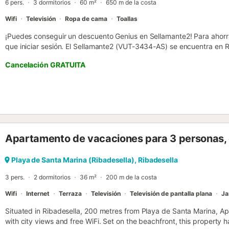
6 pers.
3 dormitorios
60 m²
650 m de la costa
Wifi
Televisión
Ropa de cama
Toallas
¡Puedes conseguir un descuento Genius en Sellamante2! Para ahorrar
que iniciar sesión. El Sellamante2 (VUT-3434-AS) se encuentra en R
Playa de la Atalaya y a 12 minutos a pie de la Playa de Santa Marin
Cancelación GRATUITA
ciclismo. Este apartamento ofrece vistas a la montaña y al jardín y w
dormitorios, salón, cocina totalmente equipada con horno y cafeter
proporcionan toallas y ropa de cama. La Playa de Arra está a 2,4 k
Lagos de Covadonga están a 47 km. El aeropuerto más cercano es e
Sellamante2. Si causa daños a la propiedad durante su estancia, e
con la política de daños a la propiedad de YourRentals....
Apartamento de vacaciones para 3 personas, c
Playa de Santa Marina (Ribadesella), Ribadesella
3 pers.
2 dormitorios
36 m²
200 m de la costa
Wifi
Internet
Terraza
Televisión
Televisión de pantalla plana
Ja
Situated in Ribadesella, 200 metres from Playa de Santa Marina, A
with city views and free WiFi. Set on the beachfront, this property h