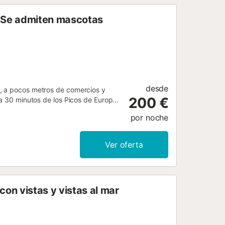
 Se admiten mascotas
desde
a, a pocos metros de comercios y
200 €
 a 30 minutos de los Picos de Europa
Sella y cuenta con 2 habitaciones
por noche
spedes un espacio confortable y un
esde la limpieza y la calidad del
 sea especial....
Ver oferta
on vistas y vistas al mar