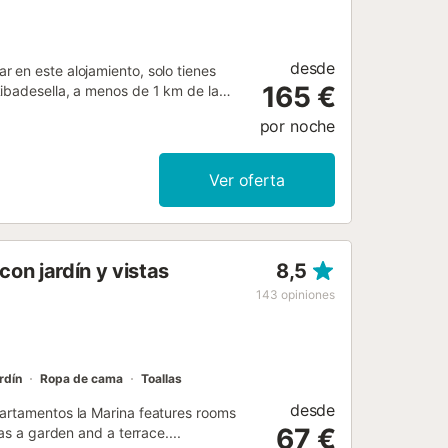
desde
 en este alojamiento, solo tienes
165 €
ibadesella, a menos de 1 km de la
a, en una zona ideal para practicar
por noche
ifi gratis. El apartamento consta de 2
a, y 2 baños con bidé y ducha. Se
m del apartamento, mientras que los
Ver oferta
l de Asturias, a 100 km del
s posible que deba pagar de acuerdo
on jardín y vistas
8,5
143
opiniones
rdín
Ropa de cama
Toallas
desde
partamentos la Marina features rooms
67 €
as a garden and a terrace....