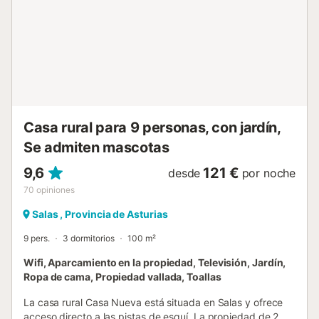
propiedad dispone de directrices para la correcta
separación de residuos y cuenta con características de
ahorro de luz y agua. Más información sobre estas
prácticas se proporciona en el sitio. La casa cuenta con la
marca de calidad Aldeas Asturias y Sicted....
Casa rural para 9 personas, con jardín,
Se admiten mascotas
9,6
121 €
desde
por noche
70
opiniones
Salas , Provincia de Asturias
9 pers.
3 dormitorios
100 m²
Wifi, Aparcamiento en la propiedad, Televisión, Jardín,
Ropa de cama, Propiedad vallada, Toallas
La casa rural Casa Nueva está situada en Salas y ofrece
acceso directo a las pistas de esquí. La propiedad de 2