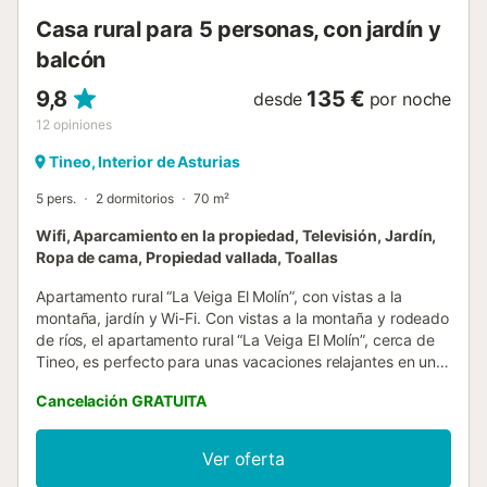
alojami...
Casa rural para 5 personas, con jardín y
balcón
9,8
135 €
desde
por noche
12
opiniones
Tineo, Interior de Asturias
5 pers.
2 dormitorios
70 m²
Wifi, Aparcamiento en la propiedad, Televisión, Jardín,
Ropa de cama, Propiedad vallada, Toallas
Apartamento rural “La Veiga El Molín”, con vistas a la
montaña, jardín y Wi-Fi. Con vistas a la montaña y rodeado
de ríos, el apartamento rural “La Veiga El Molín”, cerca de
Tineo, es perfecto para unas vacaciones relajantes en un
valle en plena naturaleza. La propiedad de 70 m² consta
Cancelación GRATUITA
de un salón-cocina, 2 dormitorios dobles y 1 baño. Se
puede poner una cama supletoria en una de las
habitaciones. El apartamento puede alojar a 4 o 5
Ver oferta
personas y está totalmente equipado. Los servicios