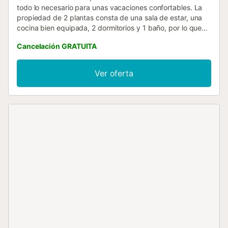
todo lo necesario para unas vacaciones confortables. La
propiedad de 2 plantas consta de una sala de estar, una
cocina bien equipada, 2 dormitorios y 1 baño, por lo que
puede alojar a 4 personas. Los servicios adicionales
Cancelación GRATUITA
incluyen Wi-Fi, televisión y lavadora. También hay una
cuna disponible. Este alquiler vacacional cuenta con un
espacio exterior privado con jardín y barbacoa. Hay una
Ver oferta
plaza de aparcamiento disponible en el recinto. Se permite
solamente una mascota por reserva. No se permite fumar
ni celebrar eventos. Este inmueble no dispone de aire
acondicionado....