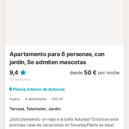
reservarse antes de la entrada o al reservar. Cabañas
Huma son dos exclusivas cabañas de diseño sencillo y
moderno, situadas en plena conexión con la naturaleza.
UN NUEVO CONCEPTO DE TURISMO RURAL El
ecoturismo y el turismo sostenible son tendencias que han
llegado para quedarse. Cada vez más personas buscan
alejarse de destinos masificados para encontrar
tranquilidad en entornos naturales. NUESTRAS CABAÑAS
Nuestras cabañas están perfectamente integradas en el
Apartamento para 6 personas, con
entorno, utilizando materiales de construcción ecológico...
jardín, Se admiten mascotas
9,4
50 €
desde
por noche
10
opiniones
Piloña, Interior de Asturias
6 pers.
4 dormitorios
100 m²
Terraza, Televisión, Jardín
¿Está planeando un viaje a la bella Asturias? Entonces esta
preciosa casa de vacaciones en Sevares/Piloña es ideal.