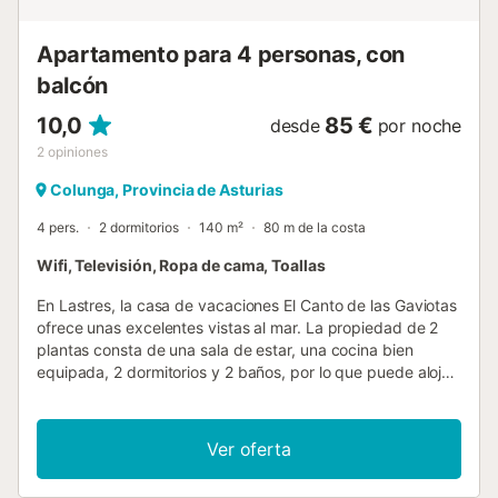
Apartamento para 4 personas, con
balcón
10,0
85 €
desde
por noche
2
opiniones
Colunga, Provincia de Asturias
4 pers.
2 dormitorios
140 m²
80 m de la costa
Wifi, Televisión, Ropa de cama, Toallas
En Lastres, la casa de vacaciones El Canto de las Gaviotas
ofrece unas excelentes vistas al mar. La propiedad de 2
plantas consta de una sala de estar, una cocina bien
equipada, 2 dormitorios y 2 baños, por lo que puede alojar
a 4 personas. Los servicios adicionales incluyen Wi-Fi con
un espacio de trabajo dedicado para la oficina en casa,
una televisión, así como una lavadora. También hay
Ver oferta
disponible una cuna y una trona. Este alojamiento no
dispone de: aire acondicionado. Este alquiler de