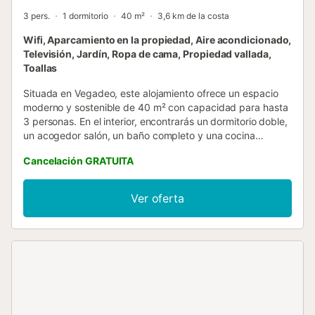
3 pers.
1 dormitorio
40 m²
3,6 km de la costa
Wifi, Aparcamiento en la propiedad, Aire acondicionado,
Televisión, Jardín, Ropa de cama, Propiedad vallada,
Toallas
Situada en Vegadeo, este alojamiento ofrece un espacio
moderno y sostenible de 40 m² con capacidad para hasta
3 personas. En el interior, encontrarás un dormitorio doble,
un acogedor salón, un baño completo y una cocina
privada totalmente equipada. El apartamento dispone de
Cancelación GRATUITA
una terraza privada descubierta con vistas a la montaña y
al mar. Entre las comodidades se incluyen aire
acondicionado, Wi-Fi, TV y cuna para bebé disponible bajo
Ver oferta
petición y disponible por un suplemento. Se aceptan
mascotas previa consulta con el anfitrión y disponible por
un suplemento; es necesario llevar su propia cama o
manta. Las mascotas no pueden subir a la cama ni al sofá,
ni quedarse solas en el interior de la cabaña. El uso del
sofá cama y/o la cuna por tercera persona está disponible
por un suplemento y requiere reserva previa. El uso de
jacuzzi está disponible por un suplemento y debe