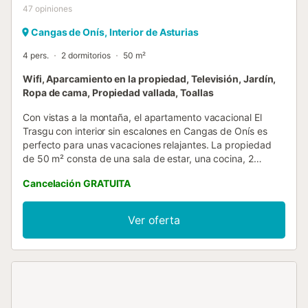
47
opiniones
Cangas de Onís, Interior de Asturias
4 pers.
2 dormitorios
50 m²
Wifi, Aparcamiento en la propiedad, Televisión, Jardín,
Ropa de cama, Propiedad vallada, Toallas
Con vistas a la montaña, el apartamento vacacional El
Trasgu con interior sin escalones en Cangas de Onís es
perfecto para unas vacaciones relajantes. La propiedad
de 50 m² consta de una sala de estar, una cocina, 2
dormitorios y 1 baño, así como un aseo adicional, por lo
Cancelación GRATUITA
que puede alojar a 4 personas. Los servicios adicionales
incluyen Wi-Fi de alta velocidad (apto para videollamadas)
con un espacio de trabajo dedicado a la oficina en casa,
Ver oferta
una televisión y una lavadora. También hay una cuna
disponible. Este alojamiento no ofrece: aire acondicionado.
Este alquiler de vacaciones cuenta con una terraza
cubierta privada para relajarse por las tardes. Este
establecimiento ofrece acceso a una zona exterior
compartida con jardín, terraza y barbacoa. A sólo 6 km,