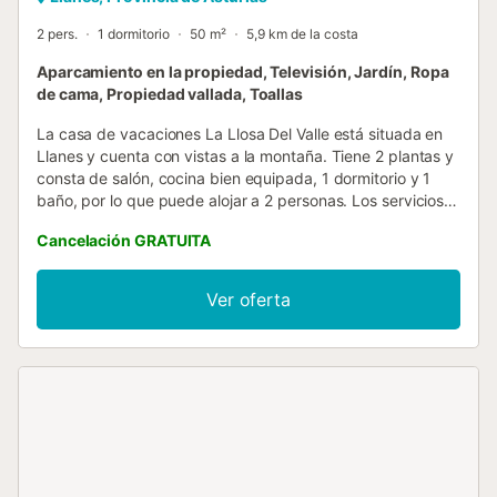
2 pers.
1 dormitorio
50 m²
5,9 km de la costa
Aparcamiento en la propiedad, Televisión, Jardín, Ropa
de cama, Propiedad vallada, Toallas
La casa de vacaciones La Llosa Del Valle está situada en
Llanes y cuenta con vistas a la montaña. Tiene 2 plantas y
consta de salón, cocina bien equipada, 1 dormitorio y 1
baño, por lo que puede alojar a 2 personas. Los servicios
adicionales incluyen televisión y lavadora. También hay
Cancelación GRATUITA
una cuna disponible. Este alojamiento no ofrece: Wi-Fi y
aire acondicionado. Este alojamiento dispone de un
espacio privado al aire libre con jardín, terraza y barbacoa.
Ver oferta
Hay una plaza de aparcamiento disponible en el recinto.
Se permite un máximo de 2 mascotas. No se permite
fumar ni celebrar eventos. Se han utilizado materiales
sostenibles en el aislamiento de esta propiedad. La casa
es de uso exclusivo de las personas de la reserva.
Respetar la tranquilidad del lugar después de las 22h....