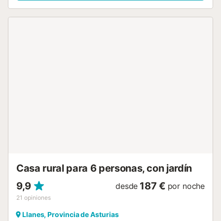
adicionales incluyen Wi-Fi, televisión, lavadora, libros y
juguetes para niños, y chimenea. También hay una cuna y
una trona disponibles. Este alojamiento no ofrece aire
acondicionado. El apartamento dispone de un gran salón
común con chimenea, televisión, zona de estar y
biblioteca, así como una zona exterior común con jardín,
terraza cubierta, barbacoa y mobiliario de jardín. Hay
aparcamiento gratuito en la propiedad. Se permite un
máximo de 1 mascota. No se permite fumar ni celebrar
eventos. Las familias con niños son bienvenidas....
Casa rural para 6 personas, con jardín
9,9
187 €
desde
por noche
21
opiniones
Llanes, Provincia de Asturias