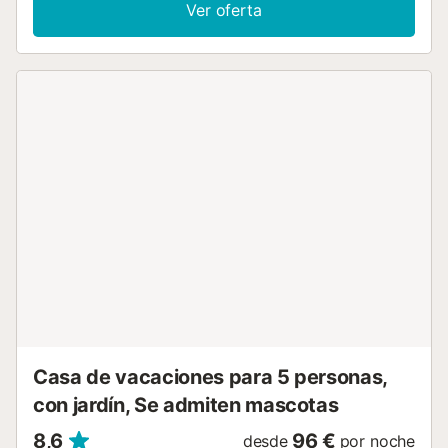
espacio exterior privado con jardín, terraza y barbacoa.
Ver oferta
Hay una plaza de aparcamiento disponible en la
propiedad y hay aparcamiento gratuito disponible en la
calle. Se permite un máximo de 2 mascotas. No se permite
celebrar eventos en esta propiedad. Hay servicio de
cuidado infantil disponible. Este establecimiento ofrece un
cómodo sistema de auto check-in....
Casa de vacaciones para 5 personas,
con jardín, Se admiten mascotas
8,6
96 €
desde
por noche