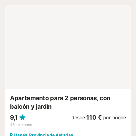
vacaciones cuenta con un balcón privado para relajarse
por la noche. La propiedad está ubicada en cerca de la
playa y los enlaces de transporte público están a poca
distancia. Hay aparcamiento gratuito en la calle. Se admite
un animal de compañía. No se permite fumar ni celebrar
eventos. Este establecimiento cuenta con un cómodo
sistema de auto check-in....
Apartamento para 2 personas, con
balcón y jardín
9,1
110 €
desde
por noche
48
opiniones
Llanes, Provincia de Asturias