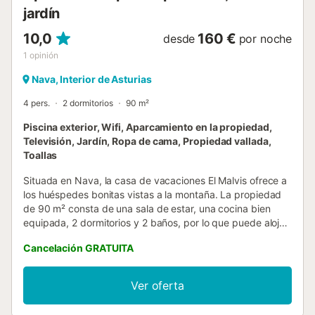
jardín
10,0
160 €
desde
por noche
1
opinión
Nava, Interior de Asturias
4 pers.
2 dormitorios
90 m²
Piscina exterior, Wifi, Aparcamiento en la propiedad,
Televisión, Jardín, Ropa de cama, Propiedad vallada,
Toallas
Situada en Nava, la casa de vacaciones El Malvis ofrece a
los huéspedes bonitas vistas a la montaña. La propiedad
de 90 m² consta de una sala de estar, una cocina bien
equipada, 2 dormitorios y 2 baños, por lo que puede alojar
a 4 personas. Los servicios adicionales incluyen Wi-Fi,
Cancelación GRATUITA
televisión y lavadora. También hay una cuna y una trona
disponibles. Este alquiler vacacional cuenta con jardín
privado, terrazas cubiertas y descubiertas y barbacoa.
Ver oferta
Los huéspedes también pueden disfrutar de una zona
exterior compartida con una piscina vallada (con otras dos