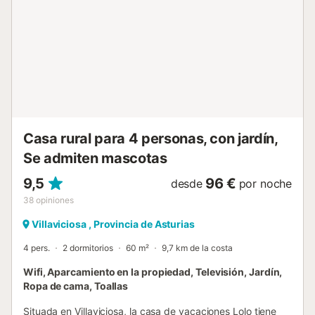
admiten fumadores; no se admiten mascotas. Es un lugar
tranquilo donde, si tienes suerte, podrás saludar a los
simpáticos vecinos de la finca: un burro y unas cabras....
Casa rural para 4 personas, con jardín,
Se admiten mascotas
9,5
96 €
desde
por noche
38
opiniones
Villaviciosa , Provincia de Asturias
4 pers.
2 dormitorios
60 m²
9,7 km de la costa
Wifi, Aparcamiento en la propiedad, Televisión, Jardín,
Ropa de cama, Toallas
Situada en Villaviciosa, la casa de vacaciones Lolo tiene