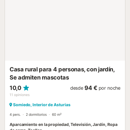
podrá visitar el Santuario de Covadonga, puerta de
entrada al primer parque nacional de España: el Parque
Nacional de los Picos de Europa. En 30 minutos, también
podrá llegar y disfrutar de la hermosa costa asturiana. Hay
10 plazas de aparcamiento disponibles en la propiedad y
hay aparcamiento gratuito disponible en la calle. Se
permite un máximo de una mascota. No está permitido
fumar en esta propiedad. Deben respetarse las horas de
silencio después de medianoche para garantizar el
descanso de los residentes. Hay cámaras de seguridad
y/o dispositivos de grabación de audio en las instalaciones.
Hay disponible una estación de...
Casa rural para 4 personas, con jardín,
Se admiten mascotas
10,0
94 €
desde
por noche
11
opiniones
Somiedo, Interior de Asturias
4 pers.
2 dormitorios
60 m²
Aparcamiento en la propiedad, Televisión, Jardín, Ropa