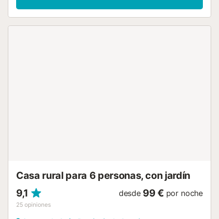
con jardín, terraza, balcón, barbacoa y parque infantil. Hay
una pista de tenis a 15 minutos a pie del establecimiento.
Hay una plaza de aparcamiento disponible en la
propiedad y hay aparcamiento gratuito disponible en la
calle. Se permite un máximo de 4 mascotas. No se permite
celebrar eventos en este establecimiento. Este
establecimiento ofrece un cómodo sistema de auto check-
in....
Casa rural para 6 personas, con jardín
9,1
99 €
desde
por noche
25
opiniones