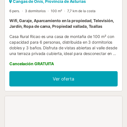
Cangas de Onís, Provincia de Asturias
6 pers.
3 dormitorios
100 m²
7,7 km de la costa
Wifi, Garaje, Aparcamiento en la propiedad, Televisión,
Jardín, Ropa de cama, Propiedad vallada, Toallas
Casa Rural Ricao es una casa de montaña de 100 m² con
capacidad para 6 personas, distribuida en 3 dormitorios
dobles y 3 baños. Disfruta de vistas abiertas al valle desde
una terraza privada cubierta, ideal para desconectar en un
entorno rural auténtico. La casa cuenta con cocina
Cancelación GRATUITA
totalmente equipada, calefacción, WiFi con buena
cobertura para videollamadas, TV con cable y jardín
privado vallado. Dispone de aparcamiento gratuito en el
Ver oferta
propio alojamiento (hasta 3 plazas). En el exterior
encontrarás un banco de madera y una mesa de picnic
bajo la terraza cubierta, perfectos para las comidas al aire
libre con el paisaje de montaña como telón de fondo. Ten
en cuenta el carácter rústico del entorno; si prefieres
asientos acolchados, puedes traer tus propios cojines. El
acceso se realiza por caminos estrechos de montaña
(aprox. 20 minutos desde el valle), típicos de la zona. Se