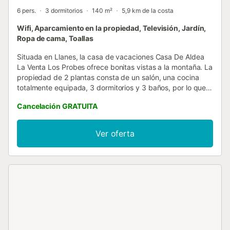
6 pers.
3 dormitorios
140 m²
5,9 km de la costa
Wifi, Aparcamiento en la propiedad, Televisión, Jardín,
Ropa de cama, Toallas
Situada en Llanes, la casa de vacaciones Casa De Aldea
La Venta Los Probes ofrece bonitas vistas a la montaña. La
propiedad de 2 plantas consta de un salón, una cocina
totalmente equipada, 3 dormitorios y 3 baños, por lo que
puede acomodar hasta 6 personas. Los servicios
Cancelación GRATUITA
adicionales incluyen Wi-Fi de alta velocidad (apto para
videollamadas), televisión, lavadora, así como libros y
juguetes para niños. También hay disponible una cuna y
Ver oferta
una trona para los más pequeños. Este alojamiento no
dispone de aire acondicionado. La propiedad cuenta con
una zona exterior privada con jardín, terraza cubierta,
balcón y barbacoa, ideal para relajarse al aire libre. Está
ubicada cerca de la playa y los enlaces de transporte
público se encuentran a poca distancia a pie. Hay una
plaza de aparcamiento disponible en la propiedad y
también hay aparcamiento gratuito en la calle. No se
permiten mascotas, fumar ni celebrar eventos. La