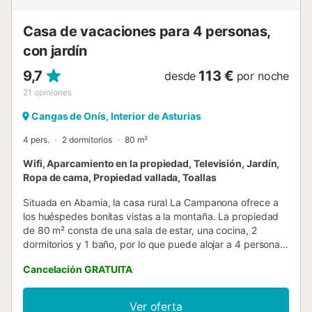
Casa de vacaciones para 4 personas,
con jardín
9,7
113 €
desde
por noche
21
opiniones
Cangas de Onís, Interior de Asturias
4 pers.
2 dormitorios
80 m²
Wifi, Aparcamiento en la propiedad, Televisión, Jardín,
Ropa de cama, Propiedad vallada, Toallas
Situada en Abamia, la casa rural La Campanona ofrece a
los huéspedes bonitas vistas a la montaña. La propiedad
de 80 m² consta de una sala de estar, una cocina, 2
dormitorios y 1 baño, por lo que puede alojar a 4 personas.
Los servicios adicionales incluyen Wi-Fi, televisión,
Cancelación GRATUITA
lavadora y secadora. También hay una cuna disponible.
Este alojamiento no ofrece: aire acondicionado. Este
alquiler de vacaciones ofrece una zona exterior privada
Ver oferta