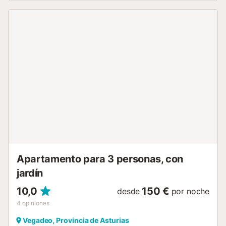
propiedades del mismo anfitrión). Hay una plaza de
aparcamiento disponible en el recinto. No se permiten
mascotas ni fumar en la propiedad. Este inmueble no
dispone de aire acondicionado. La propiedad cuenta con
una zona de aparcamiento para motos y bicicletas. Esta
propiedad tiene directrices para ayudar a los huéspedes
con la correcta separación de residuos. Se proporciona
más información en el establecimiento. Este alquiler cuenta
con características de ahorro de luz y agua....
Apartamento para 3 personas, con
jardín
10,0
150 €
desde
por noche
4
opiniones
Vegadeo, Provincia de Asturias