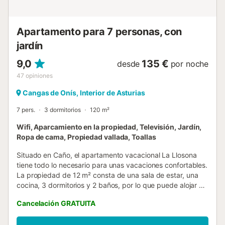
Apartamento para 7 personas, con
jardín
9,0
135 €
desde
por noche
47
opiniones
Cangas de Onís, Interior de Asturias
7 pers.
3 dormitorios
120 m²
Wifi, Aparcamiento en la propiedad, Televisión, Jardín,
Ropa de cama, Propiedad vallada, Toallas
Situado en Caño, el apartamento vacacional La Llosona
tiene todo lo necesario para unas vacaciones confortables.
La propiedad de 12 m² consta de una sala de estar, una
cocina, 3 dormitorios y 2 baños, por lo que puede alojar a
7 personas. Los servicios adicionales incluyen Wi-Fi,
Cancelación GRATUITA
televisión y lavadora. Este alojamiento no ofrece: aire
acondicionado. Este alquiler de vacaciones ofrece un