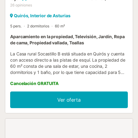
26
opiniones
Quirós, Interior de Asturias
5 pers.
2 dormitorios
60 m²
Aparcamiento en la propiedad, Televisión, Jardín, Ropa
de cama, Propiedad vallada, Toallas
La Casa rural Socastillo B está situada en Quirós y cuenta
con acceso directo a las pistas de esquí. La propiedad de
60 m² consta de una sala de estar, una cocina, 2
dormitorios y 1 baño, por lo que tiene capacidad para 5
personas. Los servicios adicionales incluyen televisión y
Cancelación GRATUITA
lavadora. Este alquiler vacacional cuenta con un espacio
exterior privado con jardín y barbacoa. hay 2 plazas de
parking disponibles en la propiedad. Se permite un
Ver oferta
máximo de 2 mascotas. No se permite fumar ni celebrar
eventos. Este inmueble no dispone de aire acondicionado
y Wi-Fi....