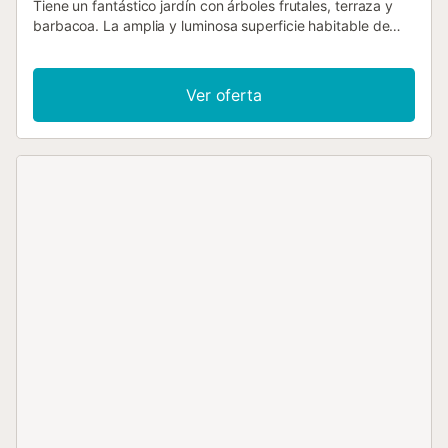
Tiene un fantástico jardín con árboles frutales, terraza y
barbacoa. La amplia y luminosa superficie habitable de
100 m² incluye 4 dormitorios y 2 baños, ofreciendo
espacio suficiente para hasta 6 personas. La casa,
amueblada con gusto y estilo rústico, está equipada con
Ver oferta
calefacción central y estufa, por lo que también es
adecuada para una estancia acogedora en invierno. Las
hermosas playas están a sólo 23 kilómetros de distancia y
la hermosa ciudad de Oviedo es también un destino
popular. ¡Haga nuevas experiencias y viva momentos
inolvidables durante sus vacaciones!...