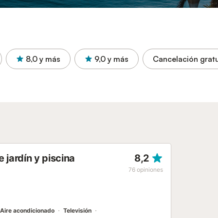
8,0
y más
9,0
y más
Cancelación gratu
 jardín y piscina
8,2
76
opiniones
Aire acondicionado
Televisión