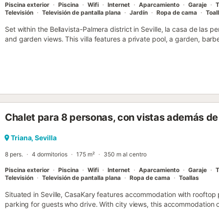
Piscina exterior
Piscina
Wifi
Internet
Aparcamiento
Garaje
T
Televisión
Televisión de pantalla plana
Jardín
Ropa de cama
Toal
Set within the Bellavista-Palmera district in Seville, la casa de las p
and garden views. This villa features a private pool, a garden, barbec
private parking....
Chalet para 8 personas, con vistas además de 
Triana, Sevilla
8 pers.
4 dormitorios
175 m²
350 m al centro
Piscina exterior
Piscina
Wifi
Internet
Aparcamiento
Garaje
T
Televisión
Televisión de pantalla plana
Ropa de cama
Toallas
Situated in Seville, CasaKary features accommodation with rooftop p
parking for guests who drive. With city views, this accommodation of