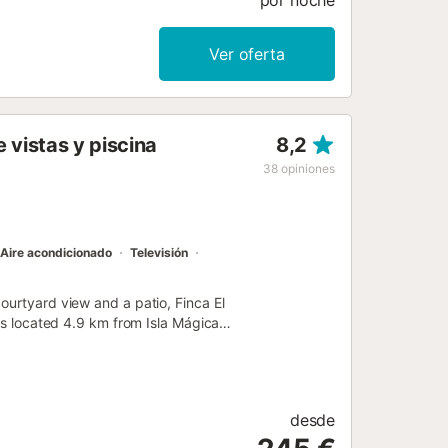
por noche
Ver oferta
 vistas y piscina
8,2
38
opiniones
Aire acondicionado
Televisión
ourtyard view and a patio, Finca El
 is located 4.9 km from Isla Mágica
desde