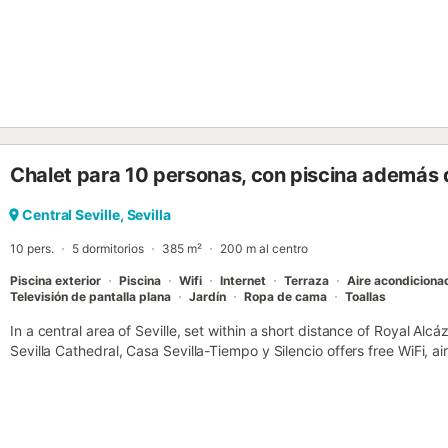
Chalet para 10 personas, con piscina además d
Central Seville, Sevilla
10 pers.
5 dormitorios
385 m²
200 m al centro
Piscina exterior
Piscina
Wifi
Internet
Terraza
Aire acondiciona
Televisión de pantalla plana
Jardín
Ropa de cama
Toallas
In a central area of Seville, set within a short distance of Royal Alcá
Sevilla Cathedral, Casa Sevilla-Tiempo y Silencio offers free WiFi, a
amenities such as a dishwasher and coffee......