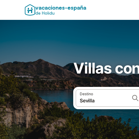
vacaciones-españa
de Holidu
Villas con
Destino