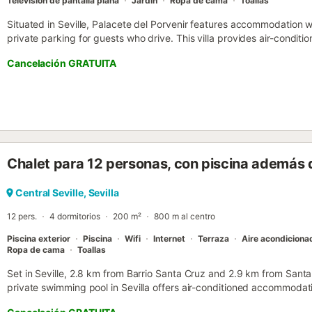
Televisión de pantalla plana
Jardín
Ropa de cama
Toallas
Situated in Seville, Palacete del Porvenir features accommodation wi
private parking for guests who drive. This villa provides air-condit
Cancelación GRATUITA
Chalet para 12 personas, con piscina además d
Central Seville, Sevilla
12 pers.
4 dormitorios
200 m²
800 m al centro
Piscina exterior
Piscina
Wifi
Internet
Terraza
Aire acondiciona
Ropa de cama
Toallas
Set in Seville, 2.8 km from Barrio Santa Cruz and 2.9 km from Santa
private swimming pool in Sevilla offers air-conditioned accommodati
villa also has a rooftop pool....