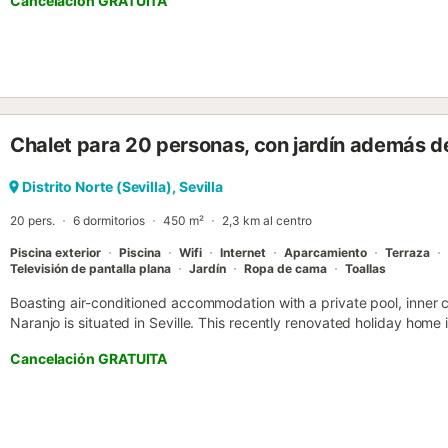
Cancelación GRATUITA
Chalet para 20 personas, con jardín además de
Distrito Norte (Sevilla), Sevilla
20 pers.
6 dormitorios
450 m²
2,3 km al centro
Piscina exterior
Piscina
Wifi
Internet
Aparcamiento
Terraza
Televisión de pantalla plana
Jardín
Ropa de cama
Toallas
Boasting air-conditioned accommodation with a private pool, inner c
Naranjo is situated in Seville. This recently renovated holiday home
and 6.3 km from Plaza de Armas....
Cancelación GRATUITA