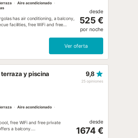
erraza
Aire acondicionado
las
desde
525 €
ergolas has air conditioning, a balcony,
ue facilities, free WiFi and free
por noche
Ver oferta
terraza y piscina
9,8
25
opiniones
erraza
Aire acondicionado
desde
ool, free WiFi and free private
1674 €
fers a balcony....