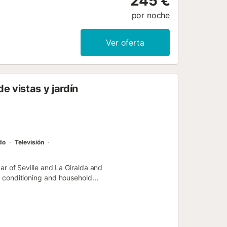
245 €
por noche
Ver oferta
e vistas y jardín
do
Televisión
zar of Seville and La Giralda and
ir conditioning and household