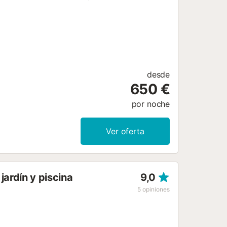
desde
650 €
por noche
Ver oferta
jardín y piscina
9,0
5
opiniones