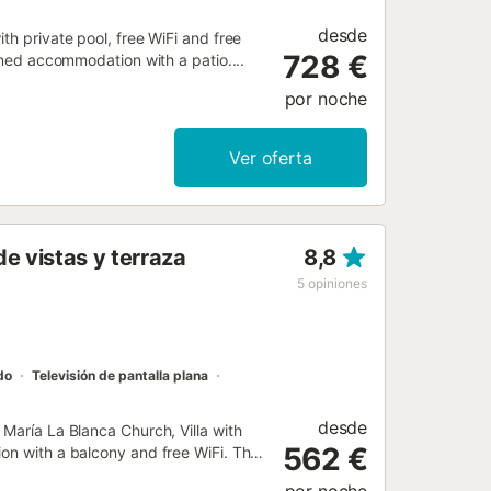
desde
th private pool, free WiFi and free
728 €
ioned accommodation with a patio....
por noche
Ver oferta
e vistas y terraza
8,8
5
opiniones
do
Televisión de pantalla plana
desde
 María La Blanca Church, Villa with
562 €
on with a balcony and free WiFi. This