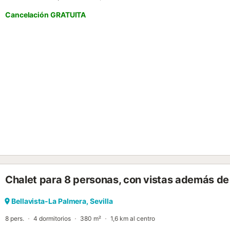
conditioning and household amenities......
Cancelación GRATUITA
Chalet para 8 personas, con vistas además de 
Bellavista-La Palmera, Sevilla
8 pers.
4 dormitorios
380 m²
1,6 km al centro