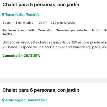
Chalet para 5 personas, con jardín
es utilizable ni alquilable para la celebración de cumpleaños ni fie
disponibles en la propiedad y 5 plazas de aparcamiento en un gara
ni celebrar eventos. Este alquiler cuenta con características de aho
Tenerife Sur, Tenerife
cómodo sistema de auto check-in. Las fiestas no están permitidas
5 pers.
3 dormitorios
120 m²
350 m de la costa
menores de 25 años....
Piscina exterior
Wifi
Televisión
Televisión por satélite
Jardín
R
Toallas
Ubicado en Arico, este chalet es una villa de 120 m² que puede aloj
y 2 baños. Dispone de una cocina privada totalmente equipada, así
TV, ventilador, lavadora, cuna y un espacio de trabajo dedicado. En e
Cancelación GRATUITA
jardín privado con vistas al mar y varias zonas al aire libre, incluid
piscina privada al aire libre y la ducha exterior añaden comodidad a
barbacoa privada permite disfrutar de comidas al aire libre. El apar
de manera compartida. La propiedad está convenientemente situada
transporte público. Tened en cuenta que no se permiten eventos en
en la terraza exterior de la casa....
Chalet para 6 personas, con jardín
Arafo region, Tenerife Sur