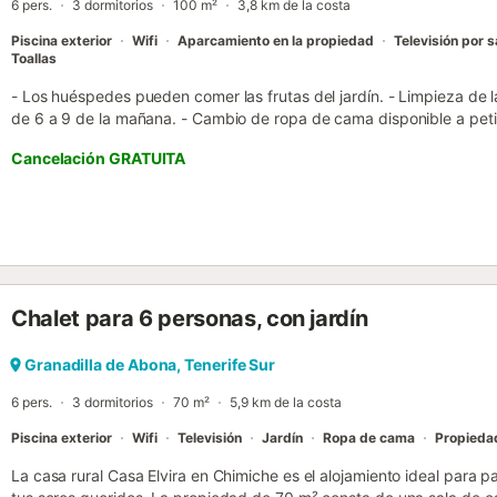
6 pers.
3 dormitorios
100 m²
3,8 km de la costa
Piscina exterior
Wifi
Aparcamiento en la propiedad
Televisión por s
Toallas
- Los huéspedes pueden comer las frutas del jardín. - Limpieza de la
de 6 a 9 de la mañana. - Cambio de ropa de cama disponible a peti
admiten mascotas. - Norma de la casa: No se admiten visitantes, par
Cancelación GRATUITA
privacidad de los huéspedes. Situada en la provincia de Santa Cruz 
esta villa ofrece una hermosa vista a la montaña. Consta de un saló
dormitorios y 1 baño, con capacidad para 6 personas. La villa incl
por Internet y televisión por satélite. Es adecuada para niños y ofre
lavadora y la plancha se encuentran en la zona común. Disfrute de
en la parrilla. La zona exterior privada cuenta con un jardín amuebl
Además, hay un jardín comunitario y una terraza con glorieta. En un
Chalet para 6 personas, con jardín
centro comercial con varios supermercados, restaurantes y bares. 
encuentran clubes y complejos de playa, siendo la playa más cerca
en coche o 7 km. El aeropuerto está a 35 minutos en coche (46 km)
Granadilla de Abona, Tenerife Sur
aparcamiento para 2 coches. La ropa de cama, las toallas de baño y 
6 pers.
3 dormitorios
70 m²
5,9 km de la costa
Piscina exterior
Wifi
Televisión
Jardín
Ropa de cama
Propieda
La casa rural Casa Elvira en Chimiche es el alojamiento ideal para 