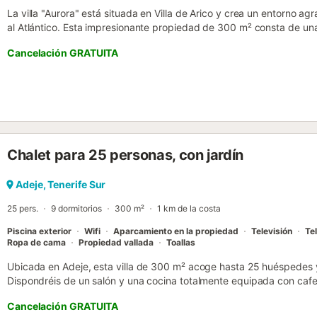
La villa "Aurora" está situada en Villa de Arico y crea un entorno a
al Atlántico. Esta impresionante propiedad de 300 m² consta de una
equipada, 3 dormitorios, 2 baños y un aseo adicional, y tiene capac
Cancelación GRATUITA
comodidades adicionales incluyen Wi-Fi de alta velocidad (apto pa
trabajo, una televisión, un ventilador y una lavadora. También hay
disposición, así como una cuna y una trona. Además, esta villa cuent
con piscina (que puede climatizarse previa petición y disponible por
cubiertas y descubiertas amuebladas para comer al aire libre, balc
exterior. Los enlaces de transporte público se encuentran a poca di
y destinos cercanos incluyen locales de comida rápida, pizzerías,
Chalet para 25 personas, con jardín
de San Miguel de Tajao. Hay aparcamiento gratuito en la calle. Se a
permiten mascotas, fumar ni celebrar eventos. Se ruega a los huésp
en la zona de la piscina (hay toallas designadas para la piscina dispo
Adeje, Tenerife Sur
la ropa de cama (los anfitriones proporcionan toallas limpias). Es...
25 pers.
9 dormitorios
300 m²
1 km de la costa
Piscina exterior
Wifi
Aparcamiento en la propiedad
Televisión
Tel
Ropa de cama
Propiedad vallada
Toallas
Ubicada en Adeje, esta villa de 300 m² acoge hasta 25 huéspedes y
Dispondréis de un salón y una cocina totalmente equipada con cafete
velocidad para videollamadas, televisión, lavadora, espacio de trab
Cancelación GRATUITA
comodidad. Salid al exterior y disfrutad del jardín privado, terraza