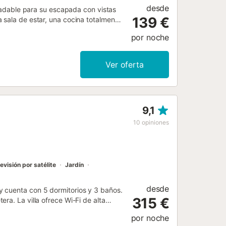
desde
gradable para su escapada con vistas
139 €
 sala de estar, una cocina totalmente
idad para 6 personas. Los servicios y
por noche
ra videollamadas), un espacio de
 una mesa de ping-pong a su
a con un oasis privado al aire libre
Ver oferta
 un suplemento), jardín, terrazas
ón, barbacoa, parque infantil y ducha
stancia de la propiedad. Los lugares
 bodegas Amaral y la ciudad pesquera
9,1
dmiten familias con niños. No se
edes que no utilicen toallas de baño
10
opiniones
nibles) y que no laven las toallas ni
evisión por satélite
Jardín
desde
 cuenta con 5 dormitorios y 3 baños.
315 €
ra. La villa ofrece Wi-Fi de alta
ajo, cuna y trona para vuestra
por noche
 cubierta y balcón con impresionantes