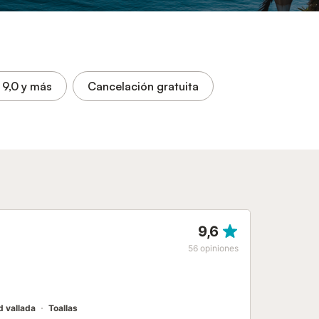
9,0
y más
Cancelación gratuita
9,6
56
opiniones
d vallada
Toallas