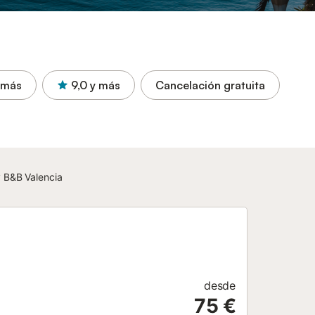
 más
9,0
y más
Cancelación gratuita
y B&B Valencia
desde
75 €