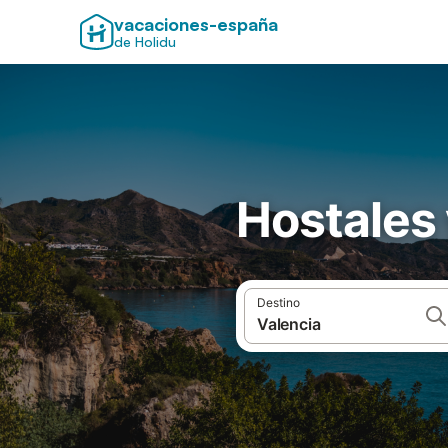
vacaciones-españa
de Holidu
Hostales 
Destino