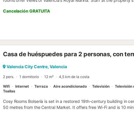
rooms offer views of Valencia's Royal Marina. Staff at the property
to see and do in Valencia....
Cancelación GRATUITA
Casa de huéspuedes para 2 personas, con ter
Valencia City Centre, Valencia
2 pers.
1 dormitorio
12 m²
4,5 km de la costa
Wifi
Internet
Terraza
Aire acondicionado
Televisión
Televisión 
Toallas
Cosy Rooms Bolsería is set in a restored 19th-century building in cent
50 metres from the Central Market. It offers free Wi-Fi and is 10 min
Station....