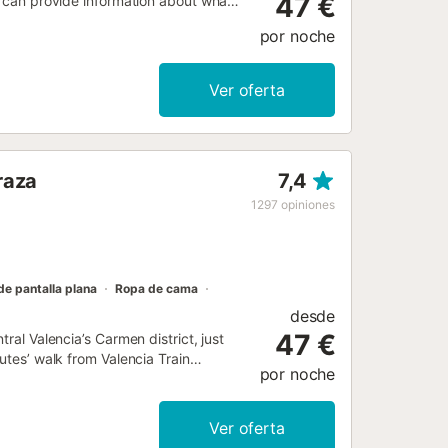
47 €
's can provide information about what
por noche
Ver oferta
raza
7,4
1297
opiniones
de pantalla plana
Ropa de cama
desde
47 €
ral Valencia’s Carmen district, just
utes’ walk from Valencia Train
por noche
Ver oferta