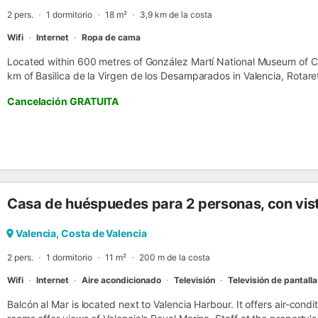
Establecimiento ecológico: Animamos a todos los huéspedes a tener
2 pers.
1 dormitorio
18 m²
3,9 km de la costa
Wifi
Internet
Ropa de cama
Located within 600 metres of González Martí National Museum of C
km of Basilica de la Virgen de los Desamparados in Valencia, Rota
seating area....
Cancelación GRATUITA
Casa de huéspuedes para 2 personas, con vis
Valencia, Costa de Valencia
2 pers.
1 dormitorio
11 m²
200 m de la costa
Wifi
Internet
Aire acondicionado
Televisión
Televisión de pantalla
Balcón al Mar is located next to Valencia Harbour. It offers air-cond