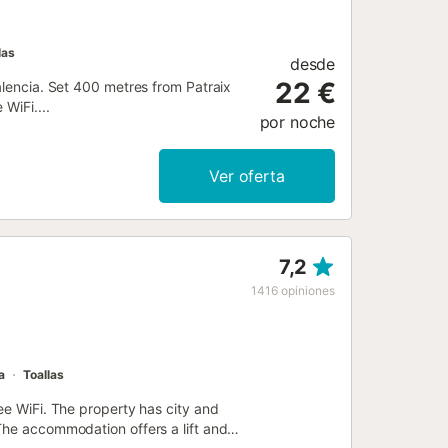
las
desde
22 €
alencia. Set 400 metres from Patraix
WiFi....
por noche
Ver oferta
7,2
1416
opiniones
a
Toallas
ee WiFi. The property has city and
The accommodation offers a lift and