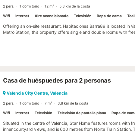
tranquila y el acceso se realiza mediante llave....
2 pers.
1 dormitorio
12 m²
5,3 km de la costa
Wifi
Internet
Aire acondicionado
Televisión
Ropa de cama
Toal
Offering an on-site restaurant, Habitaciones Barra89 is located in V
Metro Station, this property offers single and double rooms with free 
Casa de huéspuedes para 2 personas
Valencia City Centre, Valencia
2 pers.
1 dormitorio
7 m²
3,8 km de la costa
Wifi
Internet
Televisión
Televisión de pantalla plana
Ropa de cam
Situated in the centre of Valencia, Star Home features rooms with fr
inner courtyard views, and is 600 metres from Norte Train Station. 