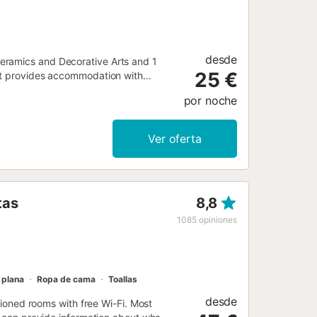
 un consumo consciente. Sugeri...
desde
eramics and Decorative Arts and 1
25 €
ret provides accommodation with
por noche
Ver oferta
tas
8,8
1085
opiniones
 plana
Ropa de cama
Toallas
desde
itioned rooms with free Wi-Fi. Most