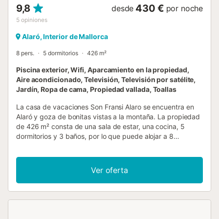
9,8
430 €
desde
por noche
5
opiniones
Alaró, Interior de Mallorca
8 pers.
5 dormitorios
426 m²
Piscina exterior, Wifi, Aparcamiento en la propiedad,
Aire acondicionado, Televisión, Televisión por satélite,
Jardín, Ropa de cama, Propiedad vallada, Toallas
La casa de vacaciones Son Fransi Alaro se encuentra en
Alaró y goza de bonitas vistas a la montaña. La propiedad
de 426 m² consta de una sala de estar, una cocina, 5
dormitorios y 3 baños, por lo que puede alojar a 8
personas. Los servicios adicionales incluyen Wi-Fi con un
espacio de trabajo dedicado para la oficina en casa, una
televisión, aire acondicionado, una lavadora, una
Ver oferta
secadora, así como toallas de playa / piscina. Además, una
mesa de ping-pong está disponible para su uso. Una cuna
y una trona también están disponibles. Este alquiler
vacacional ofrece un espacio exterior privado que incluye
piscina, jardín, terraza descubierta, terraza cubierta,