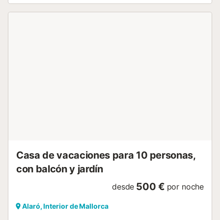
sobre el campo. Refréscate en la piscina o juega un
partido de waterpolo antes de relajarte con una bebida
refrescante en una de las tumbonas. Descubra el
encantador pueblo de Alaró con su plaza del mercado,
visite los cafés tradicionales y disfrute de la tranquilidad.
Explore el campo de los alrededores y suba al Castell o
haga excursiones a la Serra de Tramuntana con sus
impresionantes paisajes de montaña. Visite ciudades
cercanas como Sóller o Palma y experimente el variado
paisaje entre montañas, olivares y la costa mediterránea....
Casa de vacaciones para 10 personas,
con balcón y jardín
500 €
desde
por noche
Alaró, Interior de Mallorca