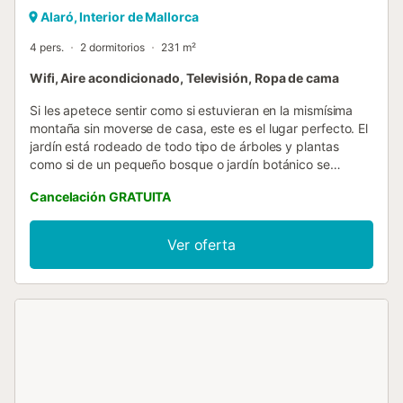
Alaró, Interior de Mallorca
4 pers.
2 dormitorios
231 m²
Wifi, Aire acondicionado, Televisión, Ropa de cama
Si les apetece sentir como si estuvieran en la mismísima
montaña sin moverse de casa, este es el lugar perfecto. El
jardín está rodeado de todo tipo de árboles y plantas
como si de un pequeño bosque o jardín botánico se
tratara. Repleto también de explanadas y caminos
Cancelación GRATUITA
formados por las mismas rocas y piedras del lugar, los
paseos aquí serán memorables, así como sentarse al aire
libre a tomar una copa de vino tranquilamente. En el
Ver oferta
porche podrán tomar un enérgico desayuno o bien comer
o cenar mientras les acompañan las vistas sobre el campo,
el pueblo y las montañas. La parcela está vallada y hay
vecinos alrededor. La casa, decorada con un sinfín de
maravillosas antigüedades, cuenta con gran recibidor a su
entrada que conduce hacia el comedor preparado para
hasta ocho comensales. Luego acceden a la sala de estar
donde hay aire acondicionado, estufa de leña y amplios
sofás para relajarse viendo la televisión o leyendo algún