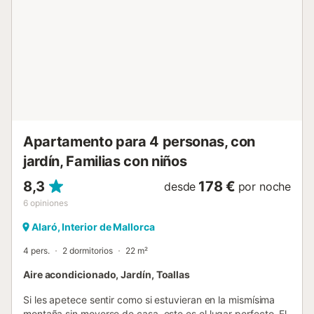
cama doble de 180 cm de ancho y 200 cm de largo, y 1
habitación con 2 camas individuales de 90 cm de ancho y
200 cm de largo. Una de las habitaciones con cama doble
dispone de acceso directo a la terraza. Tres baños con
ducha y WC sirven a esta planta. La segunda planta
cuenta con 1 dormitorio adicional con cama doble de 180
cm de ancho y 200 cm de largo, un tercer salón equipado
con televisor por satélite y televisión digital, y un baño con
ducha y WC. Esta planta se abre a una amplia ter...
Apartamento para 4 personas, con
jardín, Familias con niños
8,3
178 €
desde
por noche
6
opiniones
Alaró, Interior de Mallorca
4 pers.
2 dormitorios
22 m²
Aire acondicionado, Jardín, Toallas
Si les apetece sentir como si estuvieran en la mismísima
montaña sin moverse de casa, este es el lugar perfecto. El