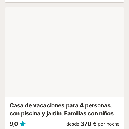
trona disponibles. Es una casa ideal para ciclistas y
cicloturismo. Nuestra casa es un punto de partida perfecto
para rutas ciclistas en el centro de Mallorca. Dispone de
una habitación específica para guardar bicicletas de forma
segura y cómoda, ideal para quienes viajan con su propio
equipo. A pocos kilómetros encontrará rutas como Alaró –
Bunyola – Orient – Alaró (aproximadamente 34 km con
unos 723 m de desnivel), así como otros recorridos
circulares hacia Lloseta, Puig de Randa o la zona interior
de la isla. Además, el club ciclista local organiza salidas
regulares desde el municipio, lo que subraya la vitalidad
ciclista de la zona. El alojamiento destaca por su zona
exterior privada con piscina, jardín, terraza descubierta,
terraza cubierta, barbacoa, parque infantil y ducha
exterior. Hay aparcamiento disponible en la...
Casa de vacaciones para 4 personas,
con piscina y jardín, Familias con niños
9,0
370 €
desde
por noche