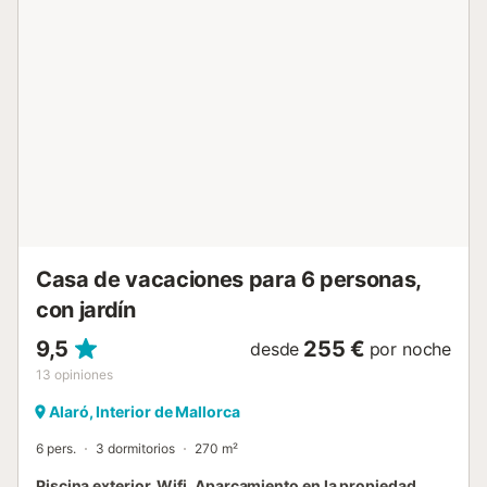
equipada y una lavandería con lavadora, plancha y tabla
de planchar. Además, en esta planta encontrará un
dormitorio con cama doble y aire acondicionado así como
un baño con ducha. Unas escaleras van a la primera
planta, dónde hay cuatro dormitorios con cama doble y
aire acondicionado, de ellos uno con baño en-suite con
ducha. Además, hay un baño independiente con ducha. El
dormitorio con baño en-suite dispone de un perchero y las
mesitas de noche de madera están hechas por el
propietario. El salón de esta planta invita a relajarse y tiene
acceso a una terraza amueblada, ideal para un vinito por
la tarde. Todas las habitaciones están diseñadas con mu...
Casa de vacaciones para 6 personas,
con jardín
9,5
255 €
desde
por noche
13
opiniones
Alaró, Interior de Mallorca
6 pers.
3 dormitorios
270 m²
Piscina exterior, Wifi, Aparcamiento en la propiedad,