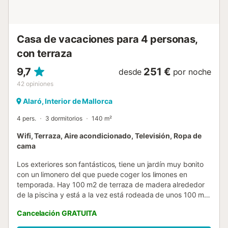
Casa de vacaciones para 4 personas,
con terraza
9,7
251 €
desde
por noche
42
opiniones
Alaró, Interior de Mallorca
4 pers.
3 dormitorios
140 m²
Wifi, Terraza, Aire acondicionado, Televisión, Ropa de
cama
Los exteriores son fantásticos, tiene un jardín muy bonito
con un limonero del que puede coger los limones en
temporada. Hay 100 m2 de terraza de madera alrededor
de la piscina y está a la vez está rodeada de unos 100 m2
de césped. La piscina privada de sal con 10 x 4 m, con
Cancelación GRATUITA
una profundidad mínima de 1.10 y una profundidad
máxima de 1.85, es magnífica en medio de la naturaleza.