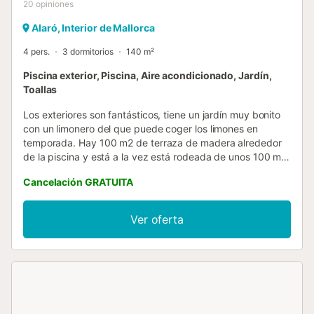
20
opiniones
Alaró, Interior de Mallorca
4 pers.
3 dormitorios
140 m²
Piscina exterior, Piscina, Aire acondicionado, Jardín,
Toallas
Los exteriores son fantásticos, tiene un jardín muy bonito
con un limonero del que puede coger los limones en
temporada. Hay 100 m2 de terraza de madera alrededor
de la piscina y está a la vez está rodeada de unos 100 m2
de césped. La piscina privada de sal con 10 x 4 m, con
Cancelación GRATUITA
una profundidad mínima de 1.10 y una profundidad
máxima de 1.85, es magnífica en medio de la naturaleza.
En la zona de la piscina hay cuatro hamacas para tomar el
Ver oferta
sol. Una gran ventaja es que los propietarios facilitan
toallas de piscina para nuestros huéspedes. Los pequeños
de la familia encuentran varios juegos para la piscina y
seguro que no querrán salir del agua. Justo a la salida del
salón comedor encontrará una terraza privada con
mobiliario de jardín para disfrutar de grandes veladas junto
a sus familiares y amigos. También cuenta con una