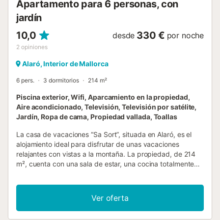
Apartamento para 6 personas, con
jardín
10,0
330 €
desde
por noche
2
opiniones
Alaró, Interior de Mallorca
6 pers.
3 dormitorios
214 m²
Piscina exterior, Wifi, Aparcamiento en la propiedad,
Aire acondicionado, Televisión, Televisión por satélite,
Jardín, Ropa de cama, Propiedad vallada, Toallas
La casa de vacaciones “Sa Sort”, situada en Alaró, es el
alojamiento ideal para disfrutar de unas vacaciones
relajantes con vistas a la montaña. La propiedad, de 214
m², cuenta con una sala de estar, una cocina totalmente
equipada, 3 dormitorios y 3 baños (2 interiores y 1
exterior), por lo que puede alojar cómodamente a 6
personas. Entre los servicios incluidos se encuentran Wi-Fi,
Ver oferta
Smart TV, calefacción, aire acondicionado, lavadora y
secadora. Además, dispone de cuna y trona. La zona