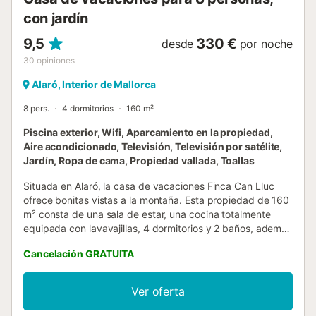
Tramuntana. Tenga en cuenta: coche r...
con jardín
9,5
330 €
desde
por noche
30
opiniones
Alaró, Interior de Mallorca
8 pers.
4 dormitorios
160 m²
Piscina exterior, Wifi, Aparcamiento en la propiedad,
Aire acondicionado, Televisión, Televisión por satélite,
Jardín, Ropa de cama, Propiedad vallada, Toallas
Situada en Alaró, la casa de vacaciones Finca Can Lluc
ofrece bonitas vistas a la montaña. Esta propiedad de 160
m² consta de una sala de estar, una cocina totalmente
equipada con lavavajillas, 4 dormitorios y 2 baños, además
de un baño adicional, y puede alojar hasta 8 personas.
Cancelación GRATUITA
Entre los servicios adicionales se incluyen Wi-Fi de alta
velocidad con espacio de trabajo para teletrabajo, aire
acondicionado, lavadora, televisión por satélite, así como
Ver oferta
libros y juguetes para niños. También dispone de mesa de
ping-pong y billar para su entretenimiento. Hay cuna y