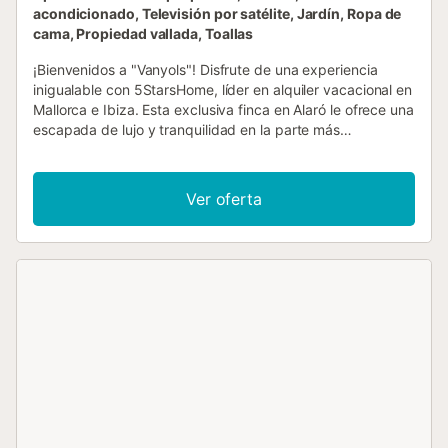
acondicionado, Televisión por satélite, Jardín, Ropa de
cama, Propiedad vallada, Toallas
¡Bienvenidos a "Vanyols"! Disfrute de una experiencia
inigualable con 5StarsHome, líder en alquiler vacacional en
Mallorca e Ibiza. Esta exclusiva finca en Alaró le ofrece una
escapada de lujo y tranquilidad en la parte más
encantadora de la isla de Mallorca. Rodeada de
naturaleza, privacidad y vistas espectaculares, "Vanyols"
es el lugar perfecto para sus vacaciones soñadas.
Ver oferta
Sumérjase en un remanso de paz y confort. Desde el
momento en que pise esta maravillosa propiedad, se
sentirá transportado a un paraíso privado, con todas las
comodidades modernas a su alcance. Relájese en su
hogar lejos de casa y disfrute de una estancia inolvidable.
La finca "Vanyols" se extiende sobre 7103m2 de terreno,
ofreciendo amplios espacios para explorar y disfrutar. La
casa, de 147m2, está diseñada para acomodar hasta 6
personas en tres cómodos dormitorios dobles. Con dos
baños modernos, aire acondicionado y calefacción, esta
propiedad asegura una estancia confortable en cualquier
época del año. El diseño interior de la casa es un homenaje