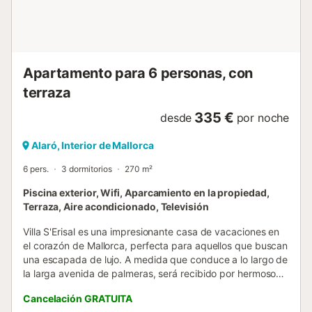
a la rusticidad mallorquina, con paredes blancas que
reflejan la luz natural, techos con vigas de madera vista y
una decoración en madera de pino que brinda calidez y
autenticidad. La sala de estar, ubicada en un nivel inferior
al comedor, crea una atmósfera acogedora y diferenciada.
Apartamento para 6 personas, con
La cocina es un deleite para los sentidos, con sus baldosas
rústicas y una me...
terraza
335 €
desde
por noche
Alaró, Interior de Mallorca
6 pers.
3 dormitorios
270 m²
Piscina exterior, Wifi, Aparcamiento en la propiedad,
Terraza, Aire acondicionado, Televisión
Villa S'Erisal es una impresionante casa de vacaciones en
el corazón de Mallorca, perfecta para aquellos que buscan
una escapada de lujo. A medida que conduce a lo largo de
la larga avenida de palmeras, será recibido por hermosos
jardines, incluyendo una plantación de naranjos y una
Cancelación GRATUITA
amplia terraza perfecta para relajarse. La propiedad, con