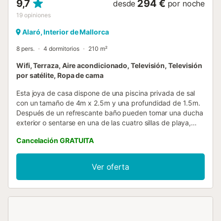
9,7
294 €
desde
por noche
19
opiniones
Alaró, Interior de Mallorca
8 pers.
4 dormitorios
210 m²
Wifi, Terraza, Aire acondicionado, Televisión, Televisión
por satélite, Ropa de cama
Esta joya de casa dispone de una piscina privada de sal
con un tamaño de 4m x 2.5m y una profundidad de 1.5m.
Después de un refrescante baño pueden tomar una ducha
exterior o sentarse en una de las cuatro sillas de playa,
quizá con un buen libro. La piscina no tiene luces pero el
Cancelación GRATUITA
patio sí está iluminado por la noche. El porche de la piscina
está amueblado e invita a preparar una barbacoa. Esta
preciosa casa está en el pueblo de Alaró y hay vecinos
Ver oferta
directos. Desde el patio tienen acceso al luminoso salón-
comedor con aire acondicionado, donde ver una película
con los niños en la televisión por satélite, leer un libro al
lado de la estufa de leña o hacer largas sobremesas. En la
planta baja hay una cocina de vitro cerámica, totalmente