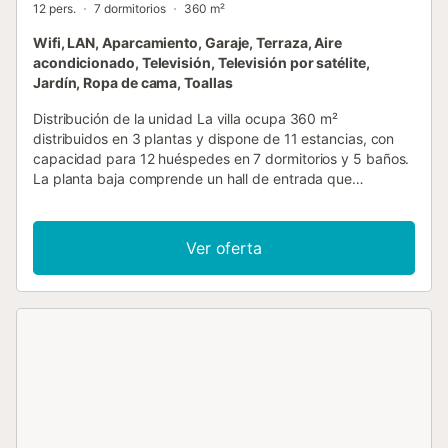
12 pers.
7 dormitorios
360 m²
Wifi, LAN, Aparcamiento, Garaje, Terraza, Aire
acondicionado, Televisión, Televisión por satélite,
Jardín, Ropa de cama, Toallas
Distribución de la unidad La villa ocupa 360 m²
distribuidos en 3 plantas y dispone de 11 estancias, con
capacidad para 12 huéspedes en 7 dormitorios y 5 baños.
La planta baja comprende un hall de entrada que
comunica con un salón luminoso y un comedor
independiente equipado con mesa de comedor, ambos
con acceso directo a la terraza. La cocina abierta está
Ver oferta
completamente equipada y cuenta con una pequeña mesa
de comedor y una zona de cocina, con salida también a la
terraza. Un baño con ducha y WC completa esta planta.
Asimismo, la planta baja incluye 1 dormitorio amueblado
con 2 camas individuales de 90 cm de ancho y 200 cm de
largo. La primera planta alberga un segundo salón con
zona de estar confortable equipada con televisor por
satélite y televisión digital. Este nivel cuenta con 5
dormitorios: 1 habitación con cama francesa de 140 cm de
ancho y 200 cm de largo, 3 habitaciones cada una con