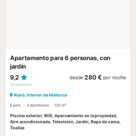
libro que les resulte interesante. La cocina, aunque es
pequeña, dispone de todos los utensilios y
electrodomésticos necesarios como vitrocerámica, horno y
microondas, entre otros. La lavandería es independiente, y
está equipada con lavadora, una tabla para planchar y
una plancha. En el baño encontrarán bañera y bidet. Al
subir las escaleras, llegan a los dormitorios, uno con dos
camas individuales, espacio para una cuna y una trona, y
un aseo en-suite, y un seg...
Apartamento para 6 personas, con
jardín
9,2
280 €
desde
por noche
10
opiniones
Alaró, Interior de Mallorca
6 pers.
3 dormitorios
120 m²
Piscina exterior, Wifi, Aparcamiento en la propiedad,
Aire acondicionado, Televisión, Jardín, Ropa de cama,
Toallas