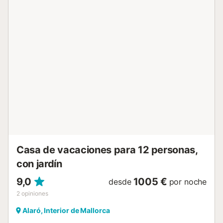
barbacoa y ducha exterior. Hay una plaza de
aparcamiento disponible en el recinto. No se permiten
mascotas, fumar ni celebrar eventos. Este establecimiento
cuenta con un cómodo sistema de auto check-in. Servicio
de enlace con el aeropuerto disponible por un suplemento.
Previa petición, el anfitrión puede proporcionar varios
servicios como menús diarios, chef privado, masajes,
excursiones en barco o helicóptero, aprender a cocinar
paella, y disponer de servicios de taxi o traslados al
aeropuerto....
Casa de vacaciones para 12 personas,
con jardín
9,0
1005 €
desde
por noche
2
opiniones
Alaró, Interior de Mallorca