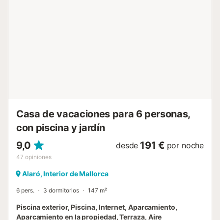
barbacoa para los amantes de la cocina. La casa de 140
m2 distribuidos en 2 plantas, cuenta con 3 habitaciones,
todas ellas en la 1ª planta con vistas al campo o a las
montañas. 2 de ellas están equipadas con 2 camas
individuales cada una, y 1 cuenta con una cama de
matrimonio y baño en suite con ducha. Además del baño
en suite, en la 1ª planta hay otro baño con ducha, y en la
PB encontrará 1 aseo. Hay disponibilidad para 1 cuna. Esta
casa es un paraíso para los niños, ya que ellos encuentran
varios juegos infantiles - ¡así no hay espacio para el
aburrimiento! El s...
Casa de vacaciones para 6 personas,
con piscina y jardín
9,0
191 €
desde
por noche
47
opiniones
Alaró, Interior de Mallorca
6 pers.
3 dormitorios
147 m²
Piscina exterior, Piscina, Internet, Aparcamiento,
Aparcamiento en la propiedad, Terraza, Aire