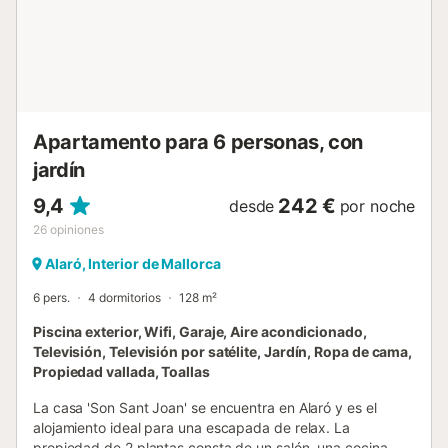
está a 950 m o a 2 minutos en coche del alojamiento y una
pequeña selección de tiendas, restaurantes, bares y cafés
están a 550 m de distancia. Por su ubicación ideal, la villa
es un punto de partida ideal para hacer senderismo, una
excursión a Palma de Mallorca (20 km) y excursiones a las
costas norte y oeste, donde se pued...
Apartamento para 6 personas, con
jardín
9,4
242 €
desde
por noche
26
opiniones
Alaró, Interior de Mallorca
6 pers.
4 dormitorios
128 m²
Piscina exterior, Wifi, Garaje, Aire acondicionado,
Televisión, Televisión por satélite, Jardín, Ropa de cama,
Propiedad vallada, Toallas
La casa 'Son Sant Joan' se encuentra en Alaró y es el
alojamiento ideal para una escapada de relax. La
propiedad de 2 plantas consta de un salón, una cocina