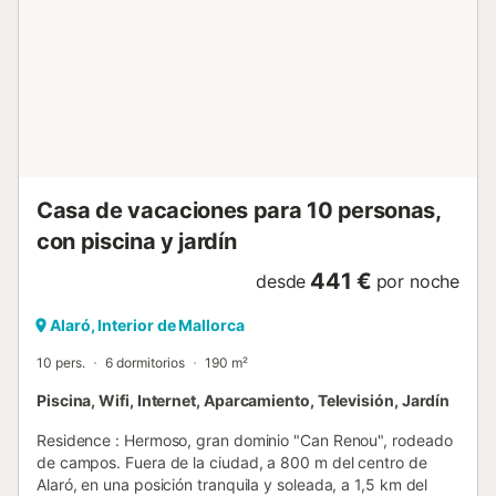
paraíso de belleza incomparable. Difícilmente hay un lugar
mejor para relajarse que esta casa de vacaciones
renovada de forma sostenible. En su interior también se
pueden encontrar vestigios de la historia mallorquina como
antigua finca de campo. Los muros de piedra vista y otros
detalles tradicionales han sido hábilmente resaltados y se
compl...
Casa de vacaciones para 10 personas,
con piscina y jardín
441 €
desde
por noche
Alaró, Interior de Mallorca
10 pers.
6 dormitorios
190 m²
Piscina, Wifi, Internet, Aparcamiento, Televisión, Jardín
Residence : Hermoso, gran dominio "Can Renou", rodeado
de campos. Fuera de la ciudad, a 800 m del centro de
Alaró, en una posición tranquila y soleada, a 1,5 km del