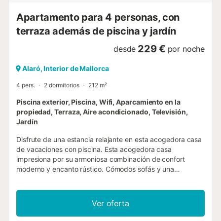
camas individuales, espacio para una cuna y una trona, y
Apartamento para 4 personas, con
un aseo en-suite, y un seg...
terraza además de piscina y jardín
229 €
desde
por noche
Alaró, Interior de Mallorca
4 pers.
2 dormitorios
212 m²
Piscina exterior, Piscina, Wifi, Aparcamiento en la
propiedad, Terraza, Aire acondicionado, Televisión,
Jardín
Disfrute de una estancia relajante en esta acogedora casa
de vacaciones con piscina. Esta acogedora casa
impresiona por su armoniosa combinación de confort
moderno y encanto rústico. Cómodos sofás y una
impresionante chimenea crean un ambiente acogedor en
la hermosa sala de estar. Ya sea jugando a las cartas,
cocinando juntos o viendo la última serie, aquí se pondrá
Ver oferta
rápidamente en modo vacaciones. Comience el día con un
café matutino al aire libre y disfrute de las hermosas vistas