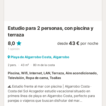
temporada habitual, podéis contactar al anfitrión a través
de la plataforma de reservas. No se permiten fiestas ni
eventos....
Estudio para 2 personas, con piscina y
terraza
8,0
43 €
desde
por noche
1
opinión
Playa de Algarrobo Costa, Algarrobo
2 pers.
43 m²
80 m de la costa
Piscina, Wifi, Internet, LAN, Terraza, Aire acondicionado,
Televisión, Ropa de cama, Toallas
🌊 Estudio frente al mar con piscina | Algarrobo Costa ·
Costa del Sol Acogedor estudio vacacional situado en
primera línea de playa en Algarrobo Costa, perfecto para
parejas o viajeros que buscan disfrutar del mar
Mediterráneo, el paseo marítimo y un ambiente tranquilo