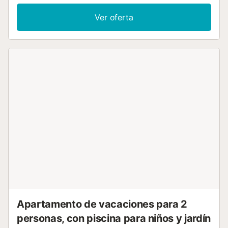
con acceso e interior sin escalones, además de un balcón
privado con vistas al mar. Se proporcionan ropa de cama y
Ver oferta
toallas para vuestra comodidad. Podréis disfrutar del jardín
comunitario y la piscina al aire libre, abierta del 1 de junio al
30 de octubre, así como de una piscina infantil. También
encontraréis una ducha exterior, pista de tenis compartida,
y juguetes y libros para niños disponibles en la propiedad.
El apartamento está cerca de la playa y el transporte
público es fácilmente accesible. Normalmente no tendréis
problemas para aparcar en la zona. Vuestras mascotas
son bienvenidas, pero no se permiten eventos en la
propiedad....
Apartamento de vacaciones para 2
personas, con piscina para niños y jardín