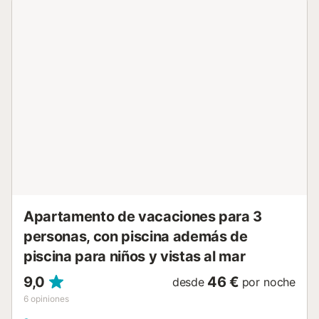
vacaciones cuenta con una terraza descubierta
compartida, ideal para disfrutar de veladas relajadas. La
propiedad está ubicada cerca de la playa y en las
inmediaciones hay numerosos restaurantes y
supermercados. Nerja se encuentra a 20 km, mientras que
Málaga está a 42 km. No se permiten mascotas, fumar ni
celebrar eventos. No se permiten ruidos fuertes o molestos
después de las 22:00 horas. El aire acondicionado está
disponible en el comedor, la cocina y el dormitorio
principal. El anfitrión puede proporcionar una barbacoa de
gas disponible para un extra fee. Ten en cuenta que
durante tu estancia pueden aplicarse normativas
gubernamentales sobre el uso del agua, lo que podría
afectar el uso de la piscina, el riego del jardín o limitar el
uso del agua del grifo....
Apartamento de vacaciones para 3
personas, con piscina además de
piscina para niños y vistas al mar
9,0
46 €
desde
por noche
6
opiniones