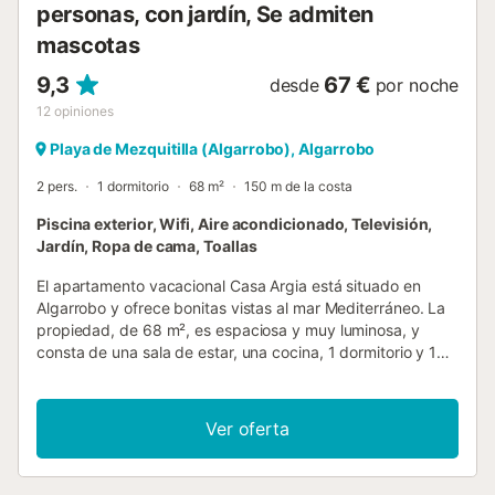
personas, con jardín, Se admiten
mascotas
9,3
67 €
desde
por noche
12
opiniones
Playa de Mezquitilla (Algarrobo), Algarrobo
2 pers.
1 dormitorio
68 m²
150 m de la costa
Piscina exterior, Wifi, Aire acondicionado, Televisión,
Jardín, Ropa de cama, Toallas
El apartamento vacacional Casa Argia está situado en
Algarrobo y ofrece bonitas vistas al mar Mediterráneo. La
propiedad, de 68 m², es espaciosa y muy luminosa, y
consta de una sala de estar, una cocina, 1 dormitorio y 1
baño, por lo que puede alojar cómodamente a 2 personas.
Entre los servicios adicionales se incluyen Wi-Fi de alta
velocidad (apto para videollamadas) con un espacio de
Ver oferta
trabajo dedicado, televisor, aire acondicionado, ventilador
y lavadora. El edificio dispone de ascensor. Este
alojamiento cuenta con una terraza cubierta privada,