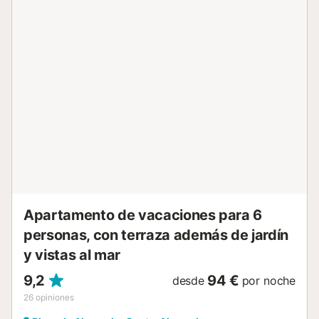
acceso ni en su interior. Hay un ascensor disponible en el
edificio. Se proporcionan toallas de playa/piscina....
Apartamento de vacaciones para 6
personas, con terraza además de jardín
y vistas al mar
9,2
94 €
desde
por noche
26
opiniones