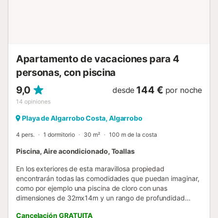
Apartamento de vacaciones para 4
personas, con piscina
9,0
144 €
desde
por noche
14
opiniones
Playa de Algarrobo Costa, Algarrobo
4 pers.
1 dormitorio
30 m²
100 m de la costa
Piscina, Aire acondicionado, Toallas
En los exteriores de esta maravillosa propiedad
encontrarán todas las comodidades que puedan imaginar,
como por ejemplo una piscina de cloro con unas
dimensiones de 32mx14m y un rango de profundidad
entre 0.8m y 2.2m y una piscina infantil donde los más
Cancelación GRATUITA
pequeños podrán refrescarse y jugar tranquilamente. Para