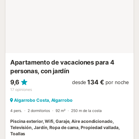
posibilidad de alojar a 3ª y 4ª persona con suplemento,
gracias a un cómodo sofá cama doble en el salón 🛋️. El
dormitorio principal incluye una cama doble, ventana
exterior que aporta mucha luz natural y televisión para
relajarte viendo tu serie favorita 📺. La cocina
independiente, equipada con vitrocerámica, nevera,
microondas, horno, congelador, lavadora, cafetera,
tostadora y exprimidor, está comunicada con el salón
comedor mediante un arco, creando un espacio ideal para
compartir momentos mientras cocinas 🍳. Ad...
Apartamento de vacaciones para 4
personas, con jardín
9,6
134 €
desde
por noche
17
opiniones
Algarrobo Costa, Algarrobo
4 pers.
2 dormitorios
92 m²
250 m de la costa
Piscina exterior, Wifi, Garaje, Aire acondicionado,
Televisión, Jardín, Ropa de cama, Propiedad vallada,
Toallas