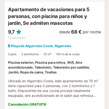
del apartamento (4o planta, la más alta del edificio). Se
encuentra a menos de...
Apartamento de vacaciones para 5
personas, con piscina para niños y
jardín, Se admiten mascotas
9,7
68 €
desde
por noche
12
opiniones
Playa de Algarrobo Costa, Algarrobo
5 pers.
2 dormitorios
70 m²
150 m de la costa
Piscina exterior, Piscina para niños, Wifi, Aire
acondicionado, Televisión, Televisión por satélite,
Jardín, Ropa de cama, Toallas
Ubicado en Algarrobo-Costa, este apartamento de 70 m²
tiene capacidad para 5 personas, con 2 dormitorios y 1
baño. Dispondréis de una cocina privada totalmente
equipada, aire acondicionado en el salón que refresca
toda la vivienda, TV, Wi-Fi apto para videollamadas,
Cancelación GRATUITA
lavadora y acceso por ascensor. El apartamento cuenta