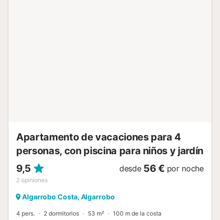
una piscina para niños y una ducha exterior. Distancia
andando/en coche al restaurante más cercano: 119m.
Distancia andando/en coche a la cafetería más cercana:
247m. Distancia andando/en coche al bar más cercano:
167m. Distancia andando/en coche al supermercado más
cercano: 200m. Distancia andando/en coche a la playa:
170m Playa de Algarrobo Costa. Distancia andando/en
coche al aeropuerto: 52km Málaga - Costa del Sol. No se
admiten mascotas. El edificio dispone de un ascensor. Las
toallas están incluidas en el precio. La ropa de cama está
incluida en el precio....
Apartamento de vacaciones para 4
personas, con piscina para niños y jardín
9,5
56 €
desde
por noche
2
opiniones
Algarrobo Costa, Algarrobo
4 pers.
2 dormitorios
53 m²
100 m de la costa