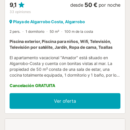
9,1
50 €
desde
por noche
33
opiniones
Playa de Algarrobo Costa, Algarrobo
2 pers.
1 dormitorio
50 m²
100 m de la costa
Piscina exterior, Piscina para niños, Wifi, Televisión,
Televisión por satélite, Jardín, Ropa de cama, Toallas
El apartamento vacacional "Amador" está situado en
Algarrobo-Costa y cuenta con bonitas vistas al mar. La
propiedad de 50 m² consta de una sala de estar, una
cocina totalmente equipada, 1 dormitorio y 1 baño, por lo
que puede alojar a 2 personas. Los servicios adicionales
Cancelación GRATUITA
incluyen un ventilador, un aparato de aire acondicionado
en el salón, una lavadora y una televisión. La propiedad
tiene acceso a una zona exterior compartida que incluye
Ver oferta
una piscina vallada, un jardín, una piscina infantil, un
parque infantil, una ducha exterior y una pista de tenis.
Hay aparcamiento gratuito en la calle. No se permiten
fiestas, fumar ni mascotas en la propiedad. No hay Wi-Fi
disponible. La propiedad no dispone de escalones en su