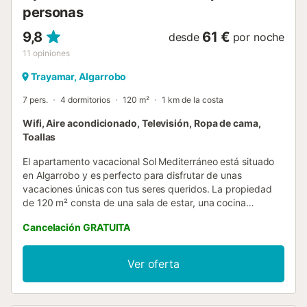
personas
9,8
61 €
desde
por noche
11
opiniones
Trayamar, Algarrobo
7 pers.
4 dormitorios
120 m²
1 km de la costa
Wifi, Aire acondicionado, Televisión, Ropa de cama,
Toallas
El apartamento vacacional Sol Mediterráneo está situado
en Algarrobo y es perfecto para disfrutar de unas
vacaciones únicas con tus seres queridos. La propiedad
de 120 m² consta de una sala de estar, una cocina
totalmente equipada, 4 dormitorios y 2 baños, por lo que
Cancelación GRATUITA
puede alojar hasta 7 personas. Los servicios adicionales
incluyen Wi-Fi de alta velocidad (apto para
videollamadas), televisión, aire acondicionado, ventilador y
Ver oferta
lavadora. También hay disponible una cuna y una trona.
Disfrute de la comodidad de una barbacoa para cocinar
deliciosas comidas durante su estancia. Este alquiler de