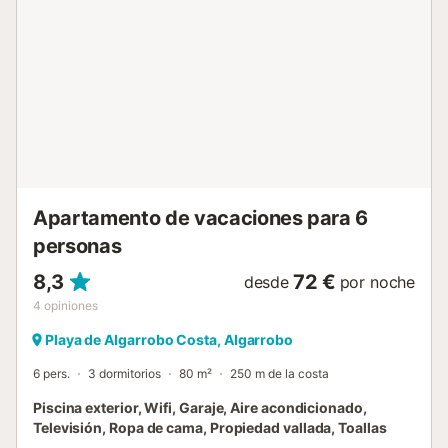
amplias zonas comunitarias ajardinadas. En los
alrededores dispone de supermercados, bares,
restaurantes y paradas de autobús, así como el paseo
marítimo y la playa, todo a escasos pasos del
alojamiento....
Apartamento de vacaciones para 6
personas
8,3
72 €
desde
por noche
4
opiniones
Playa de Algarrobo Costa, Algarrobo
6 pers.
3 dormitorios
80 m²
250 m de la costa
Piscina exterior, Wifi, Garaje, Aire acondicionado,
Televisión, Ropa de cama, Propiedad vallada, Toallas