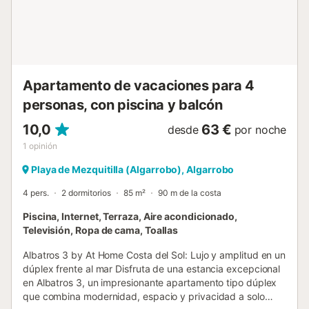
proporcionando el lugar perfecto para relajarse, socializar
o disfrutar de tardes soleadas. Estas comodidades
compartidas aumentan el atractivo de la propiedad y
ofrecen una experiencia similar a la de un resort. El ap...
Apartamento de vacaciones para 4
personas, con piscina y balcón
10,0
63 €
desde
por noche
1
opinión
Playa de Mezquitilla (Algarrobo), Algarrobo
4 pers.
2 dormitorios
85 m²
90 m de la costa
Piscina, Internet, Terraza, Aire acondicionado,
Televisión, Ropa de cama, Toallas
Albatros 3 by At Home Costa del Sol: Lujo y amplitud en un
dúplex frente al mar Disfruta de una estancia excepcional
en Albatros 3, un impresionante apartamento tipo dúplex
que combina modernidad, espacio y privacidad a solo