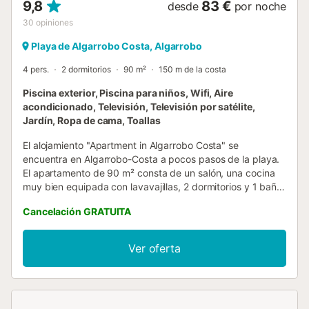
9,8
83 €
desde
por noche
30
opiniones
Playa de Algarrobo Costa, Algarrobo
4 pers.
2 dormitorios
90 m²
150 m de la costa
Piscina exterior, Piscina para niños, Wifi, Aire
acondicionado, Televisión, Televisión por satélite,
Jardín, Ropa de cama, Toallas
El alojamiento "Apartment in Algarrobo Costa" se
encuentra en Algarrobo-Costa a pocos pasos de la playa.
El apartamento de 90 m² consta de un salón, una cocina
muy bien equipada con lavavajillas, 2 dormitorios y 1 baño,
por lo que tiene capacidad para 4 personas. Los servicios
Cancelación GRATUITA
adicionales incluyen Wi-Fi (apto para videollamadas), aire
acondicionado, un ventilador, una lavadora, un televisor,
así como libros y juguetes para niños. Lo más destacado
Ver oferta
de este alojamiento es su zona exterior privada con una
terraza abierta, una terraza cubierta y un balcón. También
está disponible para usar una zona exterior compartida,
que consta de una piscina, un jardín, muebles de jardín,