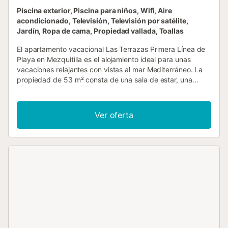
Piscina exterior, Piscina para niños, Wifi, Aire
acondicionado, Televisión, Televisión por satélite,
Jardín, Ropa de cama, Propiedad vallada, Toallas
El apartamento vacacional Las Terrazas Primera Línea de
Playa en Mezquitilla es el alojamiento ideal para unas
vacaciones relajantes con vistas al mar Mediterráneo. La
propiedad de 53 m² consta de una sala de estar, una
cocina bien equipada, 2 dormitorios y 1 baño, por lo que
puede alojar a 4 personas. Los servicios adicionales
incluyen Wi-Fi con un espacio de trabajo dedicado para la
Ver oferta
oficina en casa, una smart TV con servicios de streaming,
aire acondicionado en la sala de estar, una caja fuerte, así
como una lavadora. También hay una cuna y una trona
disponibles. Una zona exterior compartida, compuesta por
una piscina, un jardín, una piscina infantil, una ducha
exterior y una pista de tenis, también está disponible para
su uso. Esta propiedad está ubicada en un lugar
privilegiado: el paseo marítimo y la playa están justo
enfrente del edificio y hay múltiples opciones para comer
en los alrededores. Cerca también hay un parque infantil
para el disfrute de los más pequeños y las conexiones de