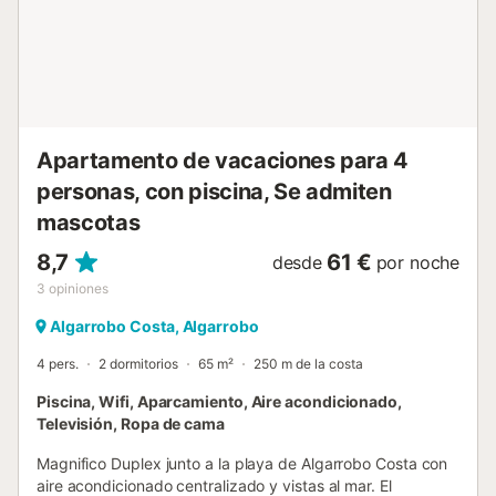
transporte público se encuentran a poca distancia. Hay
aparcamiento gratuito disponible en la calle. No se
permiten mascotas, fumar ni celebrar eventos. La
propiedad no tiene escalones en el acceso y en el interior.
Hay cámaras de seguridad y/o dispositivos de grabación
de audio en la urbanización y zonas comunes. Hay un
ascensor disponible en el edificio. Se proporcionan toallas
Apartamento de vacaciones para 4
de playa/p...
personas, con piscina, Se admiten
mascotas
8,7
61 €
desde
por noche
3
opiniones
Algarrobo Costa, Algarrobo
4 pers.
2 dormitorios
65 m²
250 m de la costa
Piscina, Wifi, Aparcamiento, Aire acondicionado,
Televisión, Ropa de cama
Magnifico Duplex junto a la playa de Algarrobo Costa con
aire acondicionado centralizado y vistas al mar. El