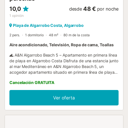
10,0
48 €
desde
por noche
1
opinión
Playa de Algarrobo Costa, Algarrobo
2 pers.
1 dormitorio
48 m²
80 m de la costa
Aire acondicionado, Televisión, Ropa de cama, Toallas
🌊 A&N Algarrobo Beach 5 – Apartamento en primera línea
de playa en Algarrobo Costa Disfruta de una estancia junto
al mar Mediterráneo en A&N Algarrobo Beach 5, un
acogedor apartamento situado en primera línea de playa
en Algarrobo Costa, una tranquila zona de la Costa del Sol.
Cancelación GRATUITA
Este alojamiento es ideal para parejas, viajeros individuales
o pequeñas familias que buscan comodidad, cercanía al
mar y fácil acceso a restaurantes, cafeterías y servicios
Ver oferta
locales. 🏡 El alojamiento El apartamento ofrece un espacio
funcional y luminoso pensado para una estancia cómoda.
🛏 Dormitorio independiente Cama doble confortable para
un descanso agradable 🚿 Baño completo Baño moderno
con plato de ducha 🛋 Salón-comedor Espacio luminoso