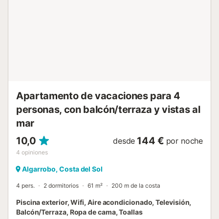
entorno. 🌅🍽️ La cocina independiente está
completamente equipada con vitrocerámica, nevera,
microondas, horno, congelador, lavadora, lavavajillas,
cafetera, tostadora, hervidor y exprimidor, facilitando la
preparación de todo tipo de comidas sin complicaciones.
🍳☕ El apartamento dispone de tres dormitorios, todos con
camas de matrimonio y armarios para almacenar tu
equipaje. Uno de ellos tiene acceso directo a la terraza y
un baño en suite con plato de ducha, ideal para la
Apartamento de vacaciones para 4
comodida...
personas, con balcón/terraza y vistas al
mar
10,0
144 €
desde
por noche
4
opiniones
Algarrobo, Costa del Sol
4 pers.
2 dormitorios
61 m²
200 m de la costa
Piscina exterior, Wifi, Aire acondicionado, Televisión,
Balcón/Terraza, Ropa de cama, Toallas