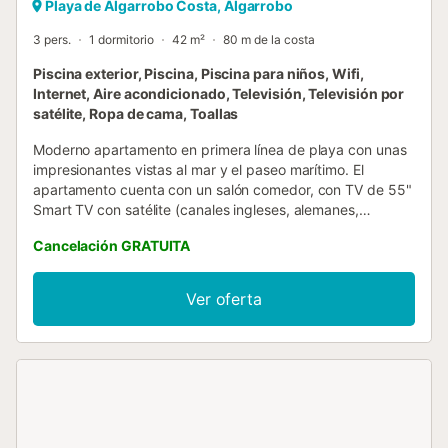
Playa de Algarrobo Costa, Algarrobo
3 pers.
1 dormitorio
42 m²
80 m de la costa
Piscina exterior, Piscina, Piscina para niños, Wifi,
Internet, Aire acondicionado, Televisión, Televisión por
satélite, Ropa de cama, Toallas
Moderno apartamento en primera línea de playa con unas
impresionantes vistas al mar y el paseo marítimo. El
apartamento cuenta con un salón comedor, con TV de 55"
Smart TV con satélite (canales ingleses, alemanes,
franceses, holandeses etc), así como aire acondicionado, e
Cancelación GRATUITA
impresionantes vistas al mar desde cualquier sitio del
salón. Cuenta con sofá cama (de 1,50 m) para poder alojar
cómodamente a 3 o 4 huéspedes en total (bajo petición,
Ver oferta
ya que lleva un suplemento por la ropa de cama así como
la ocupación). Cocina compuesta de vitrocerámica,
nevera, cafetera, tostadora y batidora. Dispone de una
pequeña habitación que se esconde e independiza del
salón mediante varias puertas correderas con cama doble
de 1,50 metros. La urbanización cuenta con piscina
comunitaria abierta en temporada de verano, así como