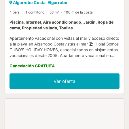
Algarrobo Costa, Algarrobo
4 pers.
1 dormitorio
53 m²
100 m de la costa
Piscina, Internet, Aire acondicionado, Jardín, Ropa de
cama, Propiedad vallada, Toallas
Apartamento vacacional con vistas al mar y acceso directo
a la playa en Algarrobo Costavistas al mar 🏖️ ¡Hola! Somos
CUBO'S HOLIDAY HOMES, especializados en alojamientos
vacacionales desde 2005. Apartamento vacacional en
Algarrobo Costa Disfruta de un excelente apartamento con
Cancelación GRATUITA
vistas al mar ubicado en una bonita urbanización con una
gran piscina comunitaria, a solo 50 metros de la playa de
arena "Playa de Mezquitilla". Su ubicación privilegiada te
Ver oferta
sitúa junto al paseo marítimo, rodeado de una amplia
oferta de comercios locales: marisquerías, ultramarinos,
supermercados, heladerías y cafeterías donde podrás
desayunar con el sol y el mar como testigos 🌞🍴. Este
apartamento en cuarta planta ofrece una vista
espectacular de la bahía de Málaga y cuenta con aire
acondicionado para mantener la temperatura ideal en los
días más cálidos. Está pensado para 2 personas, con