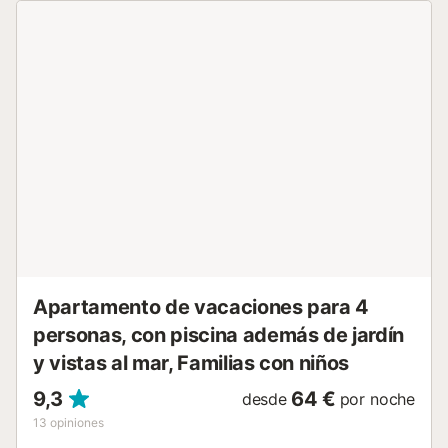
agradable a cualquier hora del día, perfecta para relajarse
y disfrutar de las vistas. La propiedad ofrece acceso a una
zona exterior con piscina compartida (abierta en verano) y
jardín. El apartamento está ubicado en una zona tranquila
cerca del mar, con varios servicios y restaurantes en las
proximidades. Se encuentra a 10 minutos en coche de
Torre del Mar, con fácil acceso a la autopista. Nerja está a
20 minutos y el aeropuerto de Málaga a unos 40 minutos.
Se admiten familias con niños y un animal de compañía de
tamaño pequeño. No se permite fumar ni celebrar eventos.
Tenga en cuenta que pueden existir regulaciones
gubernamentales sobre el uso del agua durante su
estancia, lo que podría afectar el uso de la piscina, el riego
del jardín o limitar el uso del agua del grifo. Casa Argia es
un espacio sencillo y acogedor, pensado para qui...
Apartamento de vacaciones para 4
personas, con piscina además de jardín
y vistas al mar, Familias con niños
9,3
64 €
desde
por noche
13
opiniones