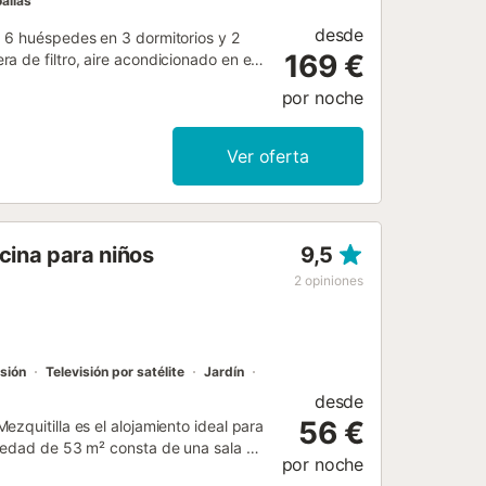
allas
desde
a 6 huéspedes en 3 dormitorios y 2
169 €
 de filtro, aire acondicionado en el
a y toallas de playa a vuestra
por noche
s de sol y sombra durante todo el día.
cubiertas y descubiertas, el balcón, la
 relajaros al aire libre. Desde la
Ver oferta
es de aguacates y el paisaje
le junto a la casa para vuestra
visitas a la playa. No se permiten
stico con un amplio salón y cocina
cina para niños
9,5
 zona independiente con entrada
anta superior hay una gran sala de
2
opiniones
s para la playa/piscina Pagos 6,00 €
isión
Televisión por satélite
Jardín
desde
56 €
zquitilla es el alojamiento ideal para
piedad de 53 m² consta de una sala de
por noche
 puede alojar a 4 personas. Los