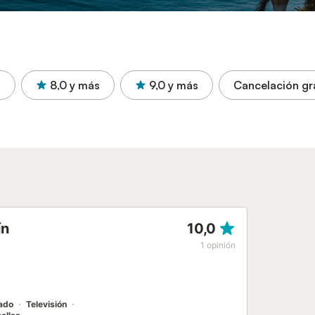
s
8,0
y más
9,0
y más
Cancelación gr
ín
10,0
1
opinión
nado
Televisión