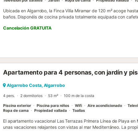
Televisión por satélite
Jardín
Ropa de cama
Propiedad vallada
To
Ubicada en Algarrobo, la Finca Villa Miramar de 120 m² acoge hast
baños. Disponéis de cocina privada totalmente equipada con cafetera
salón, Wi-Fi, TV, ventilador y lavadora. Para familias, hay cuna, tron
Cancelación GRATUITA
disposición. Disfrutad del jardín privado con plantas exóticas, zona
La piscina exterior privada es ideal para refrescarse, y las terrazas 
barbacoa privada y la ducha exterior ofrecen espacios perfectos para
propiedad tendréis vistas al mar y vistas panorámicas a plantacion
circundante. El aparcamiento compartido en el recinto está disponib
comodidad. La costa está a solo 8 minutos en coche, facilitando las 
eventos en la propiedad. La finca presenta un encantador diseño rú
Apartamento para 4 personas, con jardín y pis
abierta en la planta baja. El tercer dormitorio se encuentra en una
propia, baño privado y sala de estar con cocina americana. En la pl
relax adicional con acceso al balcón y vistas panorámicas. - Toalla
Algarrobo Costa, Algarrobo
por persona...
4 pers.
2 dormitorios
53 m²
100 m de la costa
Piscina exterior
Piscina para niños
Wifi
Aire acondicionado
Telev
Ropa de cama
Propiedad vallada
Toallas
El apartamento vacacional Las Terrazas Primera Línea de Playa en Me
unas vacaciones relajantes con vistas al mar Mediterráneo. La pro
estar, una cocina bien equipada, 2 dormitorios y 1 baño, por lo que