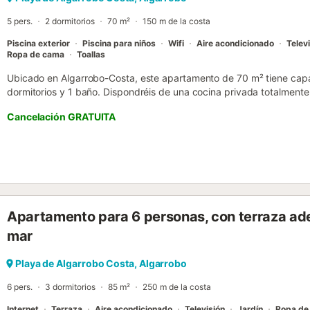
Ade...
5 pers.
2 dormitorios
70 m²
150 m de la costa
Piscina exterior
Piscina para niños
Wifi
Aire acondicionado
Telev
Ropa de cama
Toallas
Ubicado en Algarrobo-Costa, este apartamento de 70 m² tiene cap
dormitorios y 1 baño. Dispondréis de una cocina privada totalmente
salón que refresca toda la vivienda, TV, Wi-Fi apto para videollama
Cancelación GRATUITA
El apartamento cuenta con acceso e interior sin escalones, además 
mar. Se proporcionan ropa de cama y toallas para vuestra comodidad
comunitario y la piscina al aire libre, abierta del 1 de junio al 30 de
infantil. También encontraréis una ducha exterior, pista de tenis com
niños disponibles en la propiedad. El apartamento está cerca de la p
fácilmente accesible. Normalmente no tendréis problemas para apa
son bienvenidas, pero no se permiten eventos en la propiedad....
Apartamento para 6 personas, con terraza adem
mar
Playa de Algarrobo Costa, Algarrobo
6 pers.
3 dormitorios
85 m²
250 m de la costa
Internet
Terraza
Aire acondicionado
Televisión
Jardín
Ropa de