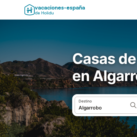
vacaciones-españa
de Holidu
Casas de
en Algar
Destino