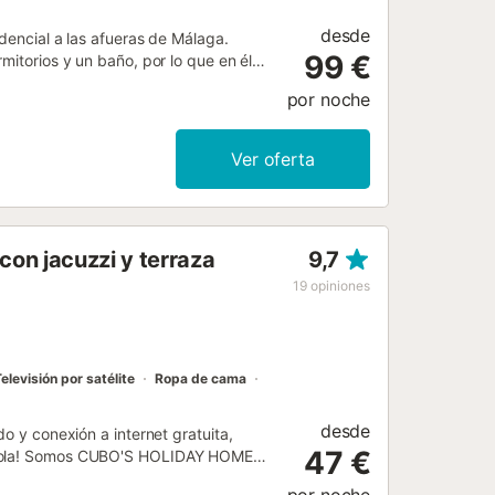
desde
idencial a las afueras de Málaga.
99 €
mitorios y un baño, por lo que en él
Fi (apto para videollamadas), una
por noche
nen acceso a un jardín compartido
 privada abierta donde los huéspedes
s. A pesar de la tranquila ubicación
Ver oferta
. El restaurante más cercano está a 2
he (3,9 km). En el centro de Alhaurín
n de tiendas y restaurantes. La playa
(15,9 km) y el aeropuerto de Málaga
on jacuzzi y terraza
9,7
 disponibles en la propiedad. No se
l precio....
19
opiniones
elevisión por satélite
Ropa de cama
desde
do y conexión a internet gratuita,
47 €
 ¡Hola! Somos CUBO'S HOLIDAY HOMES,
 de este ático moderno y acogedor