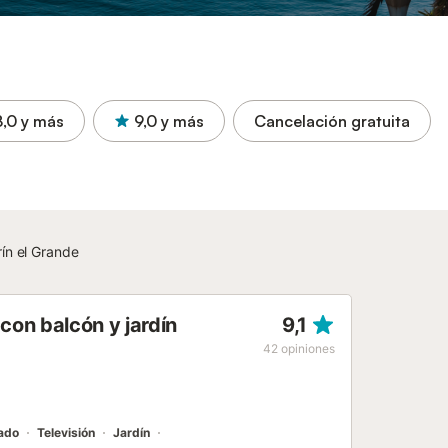
8,0
y más
9,0
y más
Cancelación gratuita
ín el Grande
on balcón y jardín
9,1
42
opiniones
nado
Televisión
Jardín