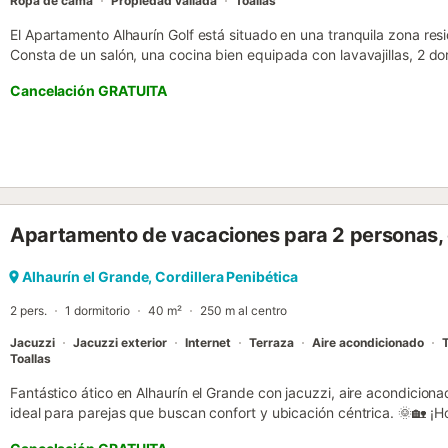
Ropa de cama
Propiedad vallada
Toallas
El Apartamento Alhaurín Golf está situado en una tranquila zona res
Consta de un salón, una cocina bien equipada con lavavajillas, 2 dor
se pueden alojar 4 personas. Los servicios adicionales incluyen Wi-
Cancelación GRATUITA
lavadora, ventiladores, TV y aire acondicionado. Los huéspedes tie
con una piscina y muebles para sentarse. También hay una terraza
pueden relajarse con una bebida refrescante y disfrutar de las vista
de la propiedad, todo lo esencial está a un corto trayecto en coche
minutos (1,4 km) y el supermercado más cercano a 6 minutos en coc
el Grande, a unos 9 minutos en coche (5 km), hay una gran selecció
más cercana, la Playa de los Boliches, está a 25 minutos en coche 
Apartamento de vacaciones para 2 personas, c
está a 35 minutos en coche (35,4 km). Hay plazas de aparcamiento
admiten mascotas. La ropa de cama y las toallas están incluidas en e
Alhaurín el Grande, Cordillera Penibética
2 pers.
1 dormitorio
40 m²
250 m al centro
Jacuzzi
Jacuzzi exterior
Internet
Terraza
Aire acondicionado
T
Toallas
Fantástico ático en Alhaurín el Grande con jacuzzi, aire acondiciona
ideal para parejas que buscan confort y ubicación céntrica. 🌞
especializados en alojamientos vacacionales desde 2005. Disfruta