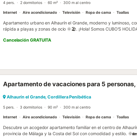
4 pers.
2 dormitorios
60 m²
300 m al centro
Internet
Aire acondicionado
Televisión
Ropa de cama
Toallas
Apartamento urbano en Alhaurín el Grande, moderno y luminoso, co
rápida a playas y zonas de ocio 🌞🏖️. ¡Hola! Somos CUBO'S HOLI
alojamientos vacacionales desde 2005. Disfruta de este acogedor 
Cancelación GRATUITA
Grande, ideal para hasta 4 personas, con dos dormitorios bien eq
garantiza comodidad y descanso. Su salón comedor luminoso se in
totalmente equipada, perfecta para preparar tus comidas favoritas
electrodomésticos integrados como lavadora y secadora para una es
preocupaciones. El apartamento ofrece climatización eficiente con 
junto a ventanas con doble acristalamiento que aseguran un ambien
🌡️. El dormitorio principal tiene cama de matrimonio, mientras que 
Apartamento de vacaciones para 5 personas,
individuales, es perfecto para los más pequeños, incluyendo televis
Ubicado a solo pasos del centro de Alhaurín el Grande, estarás ce
locales de ocio, con fácil acceso a servicios de transporte y acti
Alhaurín el Grande, Cordillera Penibética
acuáticos y playas en Fuengirola, Marbella y Málaga, todas a menos
5 pers.
3 dormitorios
90 m²
300 m al centro
ascensor para mayor comodida...
Internet
Aire acondicionado
Televisión
Ropa de cama
Toallas
Descubre un acogedor apartamento familiar en el centro de Alhaurín 
provincia de Málaga y la Costa del Sol con comodidad y estilo. 