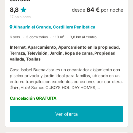
8,8
64 €
desde
por noche
17
opiniones
Alhaurín el Grande, Cordillera Penibética
6 pers.
3 dormitorios
110 m²
3,8 km al centro
Internet, Aparcamiento, Aparcamiento en la propiedad,
Terraza, Televisión, Jardín, Ropa de cama, Propiedad
vallada, Toallas
Casa Isabel Buenavista es un encantador alojamiento con
piscina privada y jardín ideal para familias, ubicado en un
entorno tranquilo con excelentes conexiones por carretera.
🌞🏡 ¡Hola! Somos CUBO'S HOLIDAY HOMES,
especializados en alojamientos vacacionales desde 2005.
Cancelación GRATUITA
Disfruta de una estancia inolvidable en Casa Isabel
Buenavista, una vivienda independiente perfecta para un
merecido descanso en familia. Su parcela vallada
Ver oferta
garantiza seguridad para los más pequeños, y desde el
porche podrás vigilar la zona de jardín con total
tranquilidad. La piscina privada, totalmente cercada y