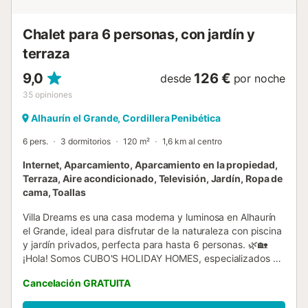
piscina privada dispone de una amplia horas de sol para
su disfrute. Con sombrillas fi...
Chalet para 6 personas, con jardín y
terraza
9,0
126 €
desde
por noche
35
opiniones
Alhaurín el Grande, Cordillera Penibética
6 pers.
3 dormitorios
120 m²
1,6 km al centro
Internet, Aparcamiento, Aparcamiento en la propiedad,
Terraza, Aire acondicionado, Televisión, Jardín, Ropa de
cama, Toallas
Villa Dreams es una casa moderna y luminosa en Alhaurín
el Grande, ideal para disfrutar de la naturaleza con piscina
y jardín privados, perfecta para hasta 6 personas. 🌿🏡
¡Hola! Somos CUBO'S HOLIDAY HOMES, especializados en
alojamientos vacacionales desde 2005. Villa Dreams es
Cancelación GRATUITA
una villa vacacional en Alhaurín el Grande que combina
confort y estilo moderno en un entorno natural. Esta casa