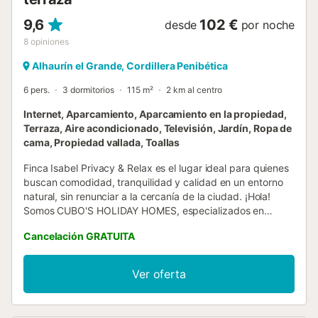
9,6
102 €
desde
por noche
8
opiniones
Alhaurín el Grande, Cordillera Penibética
6 pers.
3 dormitorios
115 m²
2 km al centro
Internet, Aparcamiento, Aparcamiento en la propiedad,
Terraza, Aire acondicionado, Televisión, Jardín, Ropa de
cama, Propiedad vallada, Toallas
Finca Isabel Privacy & Relax es el lugar ideal para quienes
buscan comodidad, tranquilidad y calidad en un entorno
natural, sin renunciar a la cercanía de la ciudad. ¡Hola!
Somos CUBO'S HOLIDAY HOMES, especializados en
alojamientos vacacionales desde 2005. Disfruta de unas
Cancelación GRATUITA
vacaciones perfectas en esta finca situada en pleno
campo, con fácil acceso y a solo 10 minutos en coche de
Alhaurín el Grande, donde encontrarás comercios locales,
Ver oferta
restaurantes con prestigio gastronómico y opciones de
ocio. Ideal para familias con niños o adolescentes, la finca
ofrece una amplia zona de juego con portería y canasta