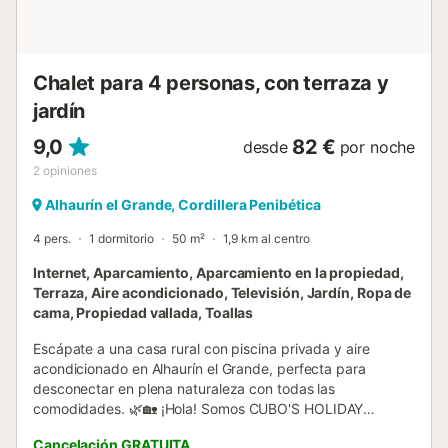
mayor comodidad durante tus jornadas de diversión
acuática. 🍖🏊‍♂️ Distribución y comodidades La vivienda se
encuentra en una sola planta, con un salón comedor que
integr...
Chalet para 4 personas, con terraza y
jardín
9,0
82 €
desde
por noche
2
opiniones
Alhaurín el Grande, Cordillera Penibética
4 pers.
1 dormitorio
50 m²
1,9 km al centro
Internet, Aparcamiento, Aparcamiento en la propiedad,
Terraza, Aire acondicionado, Televisión, Jardín, Ropa de
cama, Propiedad vallada, Toallas
Escápate a una casa rural con piscina privada y aire
acondicionado en Alhaurín el Grande, perfecta para
desconectar en plena naturaleza con todas las
comodidades. 🌿🏡 ¡Hola! Somos CUBO'S HOLIDAY
HOMES, especializados en alojamientos vacacionales
Cancelación GRATUITA