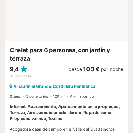
piscina privada invita a refrescarse y desconectar en un
entorno tranquilo y rural. La villa cuenta con una terraza
cubierta que puede usarse tanto para comer al aire libre
como parking cubierto para dos coches. Con aire
acondicionado y calefacción por bomba de calor en todo
el alojamiento, la estancia será agradable en cualquier
época del año. La ubicación es inmejorable: a solo 4 km
del centro de Alhaurín el Grande, con múltipl...
Chalet para 6 personas, con jardín y
terraza
9,4
100 €
desde
por noche
33
opiniones
Alhaurín el Grande, Cordillera Penibética
6 pers.
3 dormitorios
120 m²
4 km al centro
Internet, Aparcamiento, Aparcamiento en la propiedad,
Terraza, Aire acondicionado, Jardín, Ropa de cama,
Propiedad vallada, Toallas
Acogedora casa de campo en el Valle del Guadalhorce,