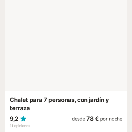
para que los más pequeños se diviertan mientras tú
descansas con tranquilidad. Además, podrás relajarte
contemplando los impresionantes atardeceres sobre la
Sierra de las Nieves y la extensa plantación de árboles
frutales que rodea la parcela. En los días calurosos,
refresca tu estancia con un baño en la piscina, una antigua
alberca restaurada que mantiene un ambiente rústico y
garantiza total privacidad e intimidad. La casa es cómoda
y accesible, toda distribuida en planta baja, donde
destaca un amplio porche con mobiliario de jardín,
perfecto para disfrutar de desayunos, almuerzos o cenas
al aire libre. El alojamiento cuenta con una cocina
independiente completamente equipada, ideal para
preparar tus comidas, que luego podrás disfrutar en el
salón comedor, donde también podrás r...
Chalet para 7 personas, con jardín y
terraza
9,2
78 €
desde
por noche
11
opiniones