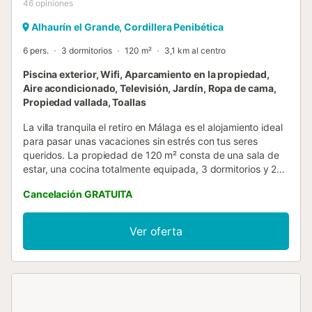
46
opiniones
Alhaurín el Grande, Cordillera Penibética
6 pers.
3 dormitorios
120 m²
3,1 km al centro
Piscina exterior, Wifi, Aparcamiento en la propiedad,
Aire acondicionado, Televisión, Jardín, Ropa de cama,
Propiedad vallada, Toallas
La villa tranquila el retiro en Málaga es el alojamiento ideal
para pasar unas vacaciones sin estrés con tus seres
queridos. La propiedad de 120 m² consta de una sala de
estar, una cocina totalmente equipada, 3 dormitorios y 2
baños y por lo tanto puede acomodar a 6 personas. Los
Cancelación GRATUITA
servicios adicionales incluyen Wi-Fi con un espacio de
trabajo dedicado para la oficina en casa, una smart TV con
servicios de streaming, aire acondicionado, así como una
Ver oferta
lavadora. También hay una cuna y una trona disponibles.
Este alquiler de vacaciones cuenta con una zona exterior
privada con piscina, jardín, terrazas cubiertas y
descubiertas, barbacoa, parque infantil y ducha exterior.
En las inmediaciones hay una pista de voleibol, un parque
infantil, un campo de dardos y un campo de petanca. El