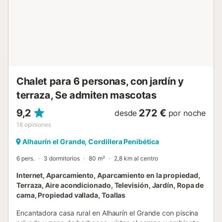
wifi gratuita, y para compartir comidas en familia. La
cocina está completamente equipada y cuenta con amplio
espacio de almacenamiento, facilitando la preparación de
sus comidas. Y si necesita algo más, los comercios locales
de Alhaurín el Grande están a pocos minut...
Chalet para 6 personas, con jardín y
terraza, Se admiten mascotas
9,2
272 €
desde
por noche
18
opiniones
Alhaurín el Grande, Cordillera Penibética
6 pers.
3 dormitorios
80 m²
2,8 km al centro
Internet, Aparcamiento, Aparcamiento en la propiedad,
Terraza, Aire acondicionado, Televisión, Jardín, Ropa de
cama, Propiedad vallada, Toallas
Encantadora casa rural en Alhaurín el Grande con piscina