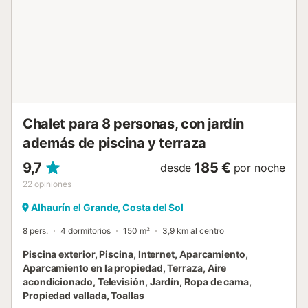
tranquilidad y la piscina privada 🏊‍♂️🌺. La parcela está
vallada para mayor privacidad y seguridad. También
dispone de chimenea para crear un ambiente cálido en las
noches frescas. La Finca en Alhaurín el Grande tiene 2
dormitorios y capacidad para 5 personas. La finca está
perfectamente conectada con la ciudad y los puntos de
interés más destacados...
Chalet para 8 personas, con jardín
además de piscina y terraza
9,7
185 €
desde
por noche
22
opiniones
Alhaurín el Grande, Costa del Sol
8 pers.
4 dormitorios
150 m²
3,9 km al centro
Piscina exterior, Piscina, Internet, Aparcamiento,
Aparcamiento en la propiedad, Terraza, Aire
acondicionado, Televisión, Jardín, Ropa de cama,
Propiedad vallada, Toallas