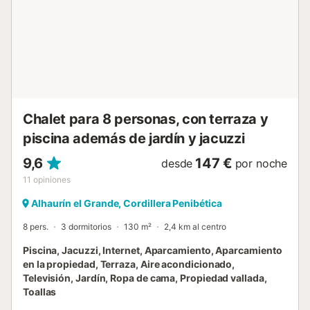
o niños pequeños, garantizando comodidad y
accesibilidad. Al entrar, encontrarás una cocina americana
integrada con un salón comedor muy bien equipado,
perfecto para tus comidas. Además, la chimenea crea un
ambiente cálido y acogedor durante el otoño o invierno. 🔥
🍽️ Dispondrás de tres habitaciones exteriores llenas de luz
natural, ofreciendo un espacio relaj...
Chalet para 8 personas, con terraza y
piscina además de jardín y jacuzzi
9,6
147 €
desde
por noche
11
opiniones
Alhaurín el Grande, Cordillera Penibética
8 pers.
3 dormitorios
130 m²
2,4 km al centro
Piscina, Jacuzzi, Internet, Aparcamiento, Aparcamiento
en la propiedad, Terraza, Aire acondicionado,
Televisión, Jardín, Ropa de cama, Propiedad vallada,
Toallas