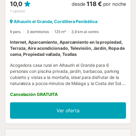
10,0
118 €
desde
por noche
1
opinión
Alhaurín el Grande, Cordillera Penibética
6 pers.
3 dormitorios
125 m²
3,9 km al centro
Internet, Aparcamiento, Aparcamiento en la propiedad,
Terraza, Aire acondicionado, Televisión, Jardín, Ropa de
cama, Propiedad vallada, Toallas
Acogedora casa rural en Alhaurín el Grande para 6
personas con piscina privada, jardín, barbacoa, parking
cubierto y vistas a la montaña, ideal para disfrutar de la
naturaleza a pocos minutos de Málaga y la Costa del Sol.
🌿🏡☀️ ¡Hola! Somos CUBO'S HOLIDAY HOMES,
Cancelación GRATUITA
especializados en alojamientos vacacionales desde 2005.
Disfruta de la tranquilidad del interior de Málaga en esta
acogedora casa rural en Alhaurín el Grande, perfecta para
Ver oferta
familias o grupos de hasta 6 personas que buscan
naturaleza, privacidad y comodidad en un entorno
privilegiado. 🌿🏡☀️ Esta amplia vivienda de 125 m² ofrece
un ambiente acogedor con vistas abiertas a la montaña,