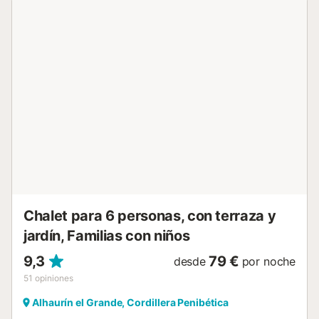
bañada por el sol todo el día, es el lugar ideal para
refrescarse y relajarse, mientras los niños juegan
protegidos. Además, la casa cuenta con una amplia
pérgola que puede usarse para aparcar o como zona de
comedor y descanso al aire libre. La distribución incluye
tres habitaciones: dos con camas de matrimonio (una con
baño privado con bañera) y una tercera con dos camas
individuales, ideal para familias o grupos. La cocina,
equipada con vitrocerámica y todo lo necesario, da paso a
una barbacoa techada y de obra, perfecta para disfrutar
de almuerzos al aire libre en compañía. Al terminar tu día,
el cómodo salón con chimenea te invita a relajarte y
compartir momentos especiales. Es importante tener en
cuenta que la casa no dispone de aire acondicionado,
aunque gracias a su orientación, los ventiladores...
Chalet para 6 personas, con terraza y
jardín, Familias con niños
9,3
79 €
desde
por noche
51
opiniones
Alhaurín el Grande, Cordillera Penibética