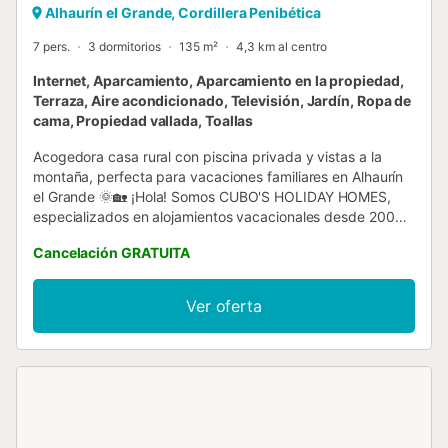
Alhaurín el Grande, Cordillera Penibética
7 pers.
3 dormitorios
135 m²
4,3 km al centro
Internet, Aparcamiento, Aparcamiento en la propiedad,
Terraza, Aire acondicionado, Televisión, Jardín, Ropa de
cama, Propiedad vallada, Toallas
Acogedora casa rural con piscina privada y vistas a la
montaña, perfecta para vacaciones familiares en Alhaurín
el Grande 🌞🏡 ¡Hola! Somos CUBO'S HOLIDAY HOMES,
especializados en alojamientos vacacionales desde 2005.
Disfruta de esta encantadora casa rural en Alhaurín el
Cancelación GRATUITA
Grande, ideal para familias que buscan tranquilidad y
comodidad en un entorno natural rodeado de un campo
de olivar. Con una superficie de 135 m², esta vivienda
Ver oferta
cuenta con 3 dormitorios con camas individuales
adaptables para hasta 7 personas, lo que la convierte en
una opción versátil para grupos o familias. La casa
destaca por sus amplios exteriores con acceso directo a
varias dependencias y una gran piscina privada, perfecta
para refrescarse y disfrutar del sol malagueño. El espacio
exterior cubierto con caña es ideal para almuerzos