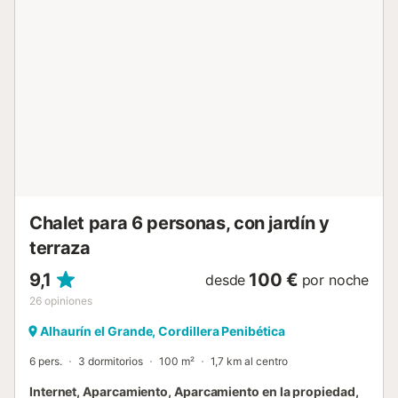
alojamiento está situado en una zona tranquila, a menos
de 3 km de Lauro Golf. Hay una plaza de aparcamiento
disponible en el recinto. No se permiten mascotas, fumar
ni celebrar eventos. Está prohibido hacer ruido de 24.00h
a 08.00h. Tenga en cuenta que puede haber regulaciones
gubernamentales sobre el agua en vigor en el momento de
su visita, lo que puede afectar al uso de la piscina, el riego
del jardín o limitar el uso del agua del grifo. La propiedad
está equipada con un sistema de alarma que captura
imágenes cada vez que se activa por una intrusión....
Chalet para 6 personas, con jardín y
terraza
9,1
100 €
desde
por noche
26
opiniones
Alhaurín el Grande, Cordillera Penibética
6 pers.
3 dormitorios
100 m²
1,7 km al centro
Internet, Aparcamiento, Aparcamiento en la propiedad,