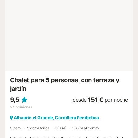
familiares al aire libre en días soleados, mientras que
múltiples zonas con vistas a la piscina permiten vigilar a los
más pequeños con facilidad. La cocina independiente,
moderna y luminosa, ofrece grandes ventanales con vistas
a la piscina y la montaña, creando un ambiente inspirador
para preparar tus comidas favoritas. Está equipada con
vitrocerámica, nevera, microondas, congelador, lavadora,
cafetera, tostadora, hervidor y exprimidor, además de
toda la vajilla y utensilios necesarios. El salón comedor,
amplio y cómodo, dispone de aire acondicionado y un
diseño funcional que s...
Chalet para 5 personas, con terraza y
jardín
9,5
151 €
desde
por noche
24
opiniones
Alhaurín el Grande, Cordillera Penibética
5 pers.
2 dormitorios
110 m²
1,6 km al centro