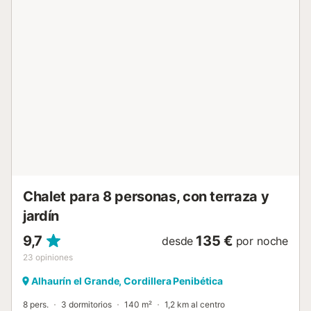
ideal para desconectar y disfrutar del clima de la Costa del
Sol. La casa cuenta con 3 dormitorios, dos con camas de
1,35cm y uno con cama de 1,50cm, proporcionando un
descanso cómodo para todos los huéspedes. El interior
está diseñado para disfrutar en cualquier época del año,
con aire acondicionado en todo el alojamiento, wifi, Smart
TV, mosquiteras en toda la casa y calefacción por bomba
de calor. La cocina americana de inducción está
completamente equipada con horno, microondas,
lavavajillas, nevera, congelador, cafetera italiana,
tostadora, hervidor y exprimidor, ofreciendo todo lo
necesario para estancias cortas o largas. También dispone
de cuna y trona, ideal para familias con bebés. El exterior
es uno de sus grandes atractivos: jardí...
Chalet para 8 personas, con terraza y
jardín
9,7
135 €
desde
por noche
23
opiniones
Alhaurín el Grande, Cordillera Penibética
8 pers.
3 dormitorios
140 m²
1,2 km al centro