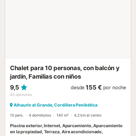
para mantenerte conectado, y aire acondicionado con frío
y calor para garantizar tu confort en cualquier estación. 📶
❄️🔥 ¡Reserva ya y vive una estancia única en la Costa del
Sol! 🏖️ Como también hacemos en todas las demás
propiedades de nuestra marca CUBO'S HOLIDAY HOMES,
todos nuestros alojamientos disponen de juegos de toallas
y sábanas. Disponemos de cunas y tronas bajo petición
para bebés de 0 a 2 años. Y todo esto, absolutamente
GRATIS. Asimismo, los huéspedes de CUBO'S H...
Chalet para 10 personas, con balcón y
jardín, Familias con niños
9,5
155 €
desde
por noche
42
opiniones
Alhaurín el Grande, Cordillera Penibética
10 pers.
4 dormitorios
140 m²
4,2 km al centro
Piscina exterior, Internet, Aparcamiento, Aparcamiento
en la propiedad, Terraza, Aire acondicionado,