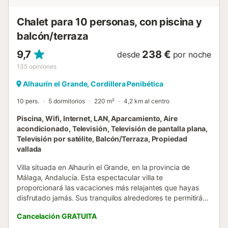
convivencia. Cuenta con seis plazas en dormitorios
juveniles en la planta superior y dos dormitorios en la
Chalet para 10 personas, con piscina y
planta baja, cada uno con baño completo y ducha. La...
balcón/terraza
9,7
238 €
desde
por noche
135
opiniones
Alhaurín el Grande, Cordillera Penibética
10 pers.
5 dormitorios
220 m²
4,2 km al centro
Piscina, Wifi, Internet, LAN, Aparcamiento, Aire
acondicionado, Televisión, Televisión de pantalla plana,
Televisión por satélite, Balcón/Terraza, Propiedad
vallada
Villa situada en Alhaurín el Grande, en la provincia de
Málaga, Andalucía. Esta espectacular villa te
proporcionará las vacaciones más relajantes que hayas
disfrutado jamás. Sus tranquilos alrededores te permitirán
pasar unos momentos de divertimiento con tu familia y
Cancelación GRATUITA
amigos. La villa dispone de cinco habitaciones, una con