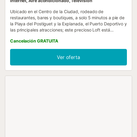
Internet, Aire acondicionado, Televisión
Ubicado en el Centro de la Ciudad, rodeado de
restaurantes, bares y boutiques, a solo 5 minutos a pie de
la Playa del Postiguet y la Explanada, el Puerto Deportivo y
las principales atracciones; este precioso Loft está
completamente reformado, cuenta con 1 dormitorio, 1
Cancelación GRATUITA
baño amplio. Nunca querrás irte de este elegante loft en el
casco antiguo del Barrio. Para subir al apartamento hay
que usar la escalera de caracol hasta el tercer piso. Al
Ver oferta
estar situado en el corazón de la ciudad de Alicante se
puede percibir ruido especialmente en temporada alta o
festivos o fines de semana....