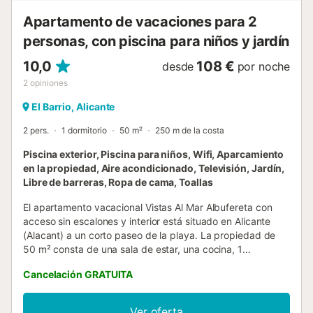
Apartamento de vacaciones para 2
personas, con piscina para niños y jardín
10,0
108 €
desde
por noche
2
opiniones
El Barrio, Alicante
2 pers.
1 dormitorio
50 m²
250 m de la costa
Piscina exterior, Piscina para niños, Wifi, Aparcamiento
en la propiedad, Aire acondicionado, Televisión, Jardín,
Libre de barreras, Ropa de cama, Toallas
El apartamento vacacional Vistas Al Mar Albufereta con
acceso sin escalones y interior está situado en Alicante
(Alacant) a un corto paseo de la playa. La propiedad de
50 m² consta de una sala de estar, una cocina, 1
dormitorio y 1 baño, por lo que puede alojar a 2 personas.
Cancelación GRATUITA
Los servicios adicionales incluyen una televisión. Este
alojamiento no ofrece: Wi-Fi, aire acondicionado y toallas.
El edificio en el que se encuentra el alojamiento dispone de
Ver oferta