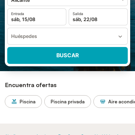
Alicante
Entrada
Salida
sáb, 15/08
sáb, 22/08
Huéspedes
BUSCAR
Encuentra ofertas
Piscina
Piscina privada
Aire acond