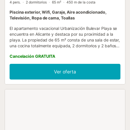
4 pers.
2 dormitorios
65 m²
450 m de la costa
Piscina exterior, Wifi, Garaje, Aire acondicionado,
Televisión, Ropa de cama, Toallas
El apartamento vacacional Urbanización Bulevar Playa se
encuentra en Alicante y destaca por su proximidad a la
playa. La propiedad de 65 m² consta de una sala de estar,
una cocina totalmente equipada, 2 dormitorios y 2 baños,
por lo que puede acomodar a 4 personas. Los servicios
Cancelación GRATUITA
adicionales incluyen Wi-Fi, televisión, aire acondicionado y
lavadora. También hay una cuna disponible. Este
alojamiento cuenta con un balcón privado ideal para
Ver oferta
relajarse por la noche. Los huéspedes pueden disfrutar de
una refrescante piscina compartida durante los días de
verano. La propiedad está ubicada cerca de la playa. Hay
aparcamiento disponible en un garaje. No se permiten
mascotas, fumar ni celebrar eventos. Los huéspedes
deben respetar las horas de silencio de la comunidad. Se
puede organizar un servicio de enlace con el aeropuerto,
la estación de autobuses o de tren, disponible por un
cargo adicional....