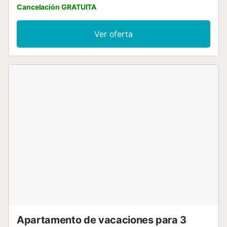
Cancelación GRATUITA
aprovechar al máximo el espacio disponible. Ubicación
céntrica y espacio acogedor...
Ver oferta
Apartamento de vacaciones para 3