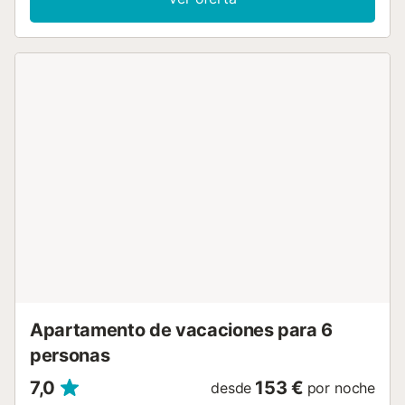
ascensor. Esta propiedad ofrece acceso a una zona
exterior compartida con piscina, piscina infantil y ducha
exterior. La propiedad está ubicada en la playa, a poca
distancia a pie de los medios de transporte público y a 15
minutos a pie de una pista de tenis. Hay aparcamiento
disponible en la propiedad y hay aparcamiento gratuito
disponible en la calle. No se permiten mascotas, fumar ni
celebrar eventos. Este alquiler cuenta con características
de ahorro de luz y agua....
Apartamento de vacaciones para 6
personas
7,0
153 €
desde
por noche