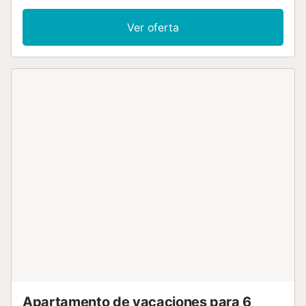
privado, TV de pantalla plana, WiFi gratis, minibar,
cafetera, y una amplia gama de comodidades como
Ver oferta
artículos de aseo gratis, toallas, ropa de cama,
microondas, calefacción, y secador de pelo. Es el
apartamento más grande disponible, perfecto para
quienes buscan espacio y confort....
Apartamento de vacaciones para 6