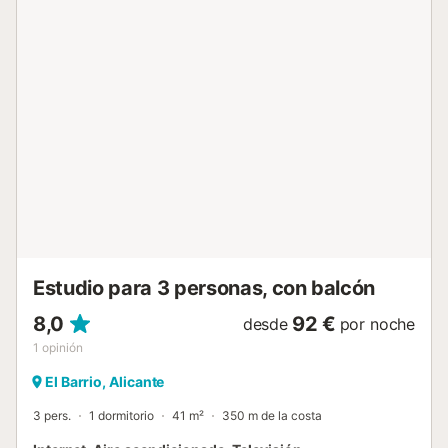
calle, justo frente al alojamiento. Excelente conexión de
transporte público: tranvía y autobús a unos 50 metros,
con acceso directo también a la playa de San Juan. Todo
el equipamiento del apartamento es nuevo desde julio: • 3
dormitorios: 2 camas individuales y 2 camas dobles. •
Cocina equipada con: frigorífico, congelador,
vitrocerámica, microondas, cafetera de filtro y cafetera
espresso, lavavajillas, campana extractora, ollas, sartenes,
vajilla, cubertería, vasos y tazas. • Salón con sofá
esquinero cómodo y TV Smart de 42” con WiFi (YouTube,
etc.). • Baño moderno con ducha amplia a ras de suelo. •
Lavadora y termo de agua caliente en el patio. Todas las
habitaciones disponen de ventiladores de techo, y además
hay d...
Estudio para 3 personas, con balcón
8,0
92 €
desde
por noche
1
opinión
El Barrio, Alicante
3 pers.
1 dormitorio
41 m²
350 m de la costa