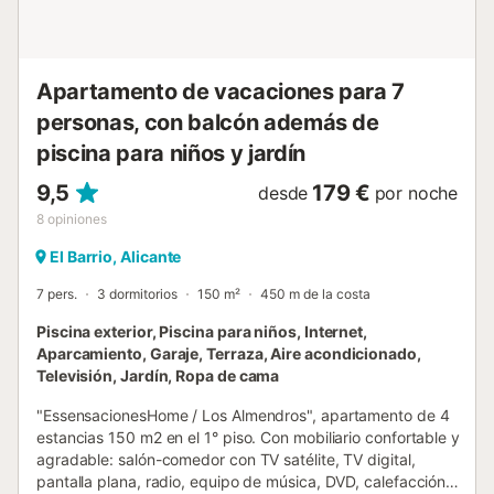
residencia. Servicios incluidos: - Ropa de cama incluida
(sábanas, toallas, etc.), para que puedas viajar ligero y...
Apartamento de vacaciones para 7
personas, con balcón además de
piscina para niños y jardín
9,5
179 €
desde
por noche
8
opiniones
El Barrio, Alicante
7 pers.
3 dormitorios
150 m²
450 m de la costa
Piscina exterior, Piscina para niños, Internet,
Aparcamiento, Garaje, Terraza, Aire acondicionado,
Televisión, Jardín, Ropa de cama
"EssensacionesHome / Los Almendros", apartamento de 4
estancias 150 m2 en el 1° piso. Con mobiliario confortable y
agradable: salón-comedor con TV satélite, TV digital,
pantalla plana, radio, equipo de música, DVD, calefacción