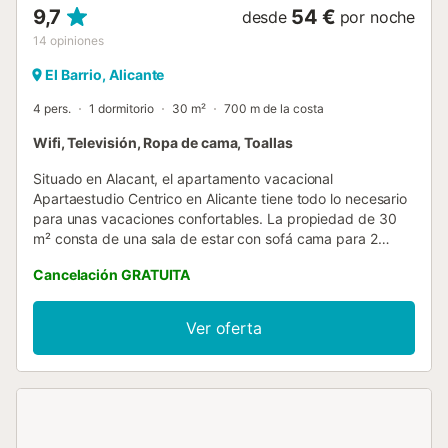
9,7
54 €
desde
por noche
14
opiniones
El Barrio, Alicante
4 pers.
1 dormitorio
30 m²
700 m de la costa
Wifi, Televisión, Ropa de cama, Toallas
Situado en Alacant, el apartamento vacacional
Apartaestudio Centrico en Alicante tiene todo lo necesario
para unas vacaciones confortables. La propiedad de 30
m² consta de una sala de estar con sofá cama para 2
personas, 1 dormitorio y 1 baño, por lo que puede alojar a
Cancelación GRATUITA
4 personas. Los servicios adicionales incluyen Wi-Fi,
televisión y toallas de playa y piscina. Este alojamiento no
dispone de: aire acondicionado. El edificio en el que se
Ver oferta
encuentra el alojamiento dispone de ascensor. Este alquiler
de vacaciones cuenta con un balcón privado para su
relajación por la noche. Se admite un máximo de 2
animales de compañía. No está permitido fumar ni celebrar
eventos. Para garantizar la consideración del resto de la
comunidad, no se permiten fiestas ni ruidos excesivos -