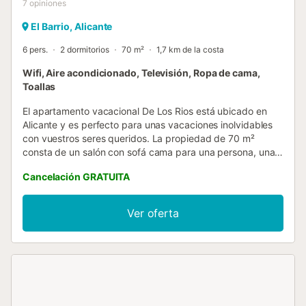
7
opiniones
El Barrio, Alicante
6 pers.
2 dormitorios
70 m²
1,7 km de la costa
Wifi, Aire acondicionado, Televisión, Ropa de cama,
Toallas
El apartamento vacacional De Los Rios está ubicado en
Alicante y es perfecto para unas vacaciones inolvidables
con vuestros seres queridos. La propiedad de 70 m²
consta de un salón con sofá cama para una persona, una
cocina bien equipada, 2 dormitorios y 1 baño, con
Cancelación GRATUITA
capacidad para hasta 6 personas. Entre las comodidades
adicionales se incluyen Wi-Fi de alta velocidad (apto para
videollamadas), TV, aire acondicionado, ventilador y
Ver oferta
lavadora. La propiedad se encuentra a 2,1 km de la Playa
del Postiguet y a 2,9 km de la estación de tren de Alicante.
El campo de golf de Alicante está a 7 km y el aeropuerto
más cercano es el Aeropuerto Alicante-Elche Miguel
Hernández. No se permiten mascotas, fumar ni eventos.
Se debe abonar un depósito en efectivo a la llegada. Por
motivos de seguridad, hay sensores instalados en la