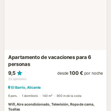
propiedad que solo se activan cuando está desocupada....
Apartamento de vacaciones para 6
personas
9,5
100 €
desde
por noche
33
opiniones
El Barrio, Alicante
6 pers.
1 dormitorio
140 m²
900 m de la costa
Wifi, Aire acondicionado, Televisión, Ropa de cama,
Toallas