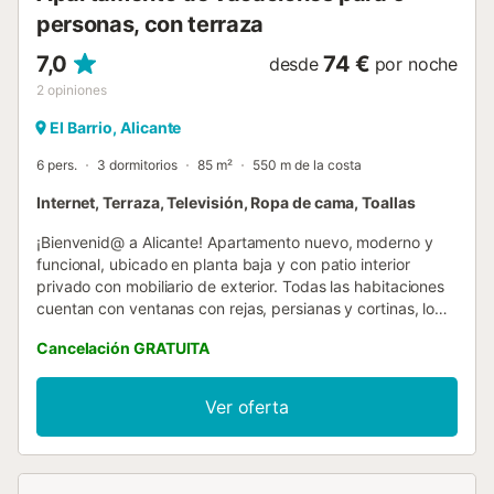
personas, con terraza
7,0
74 €
desde
por noche
2
opiniones
El Barrio, Alicante
6 pers.
3 dormitorios
85 m²
550 m de la costa
Internet, Terraza, Televisión, Ropa de cama, Toallas
¡Bienvenid@ a Alicante! Apartamento nuevo, moderno y
funcional, ubicado en planta baja y con patio interior
privado con mobiliario de exterior. Todas las habitaciones
cuentan con ventanas con rejas, persianas y cortinas, lo
que aporta seguridad y frescor natural. Situado en una
Cancelación GRATUITA
zona tranquila y bien conectada, con una agradable brisa
del mar y la montaña. La playa del Postiguet está a solo 10
minutos a pie. El apartamento se encuentra junto al centro
Ver oferta
comercial Plaza Mar 2, con todo lo que necesitas justo
frente a la puerta: supermercado, restaurantes, cines,
boutiques, lavandería, tiendas, McDonald’s y muchos
aparcamientos. Aparcamiento gratuito disponible en la