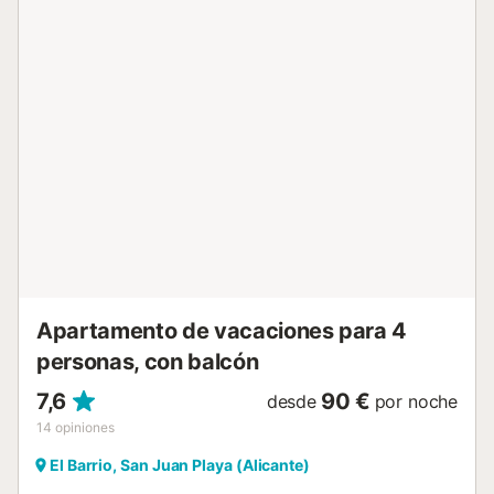
playas, el mercado central, una zona de ocio y varios
restaurantes y pubs. La propiedad está ubicada en una
zona céntrica y a 13 km del aeropuerto. No se permiten
mascotas, fumar ni celebrar eventos....
Apartamento de vacaciones para 4
personas, con balcón
7,6
90 €
desde
por noche
14
opiniones
El Barrio, San Juan Playa (Alicante)