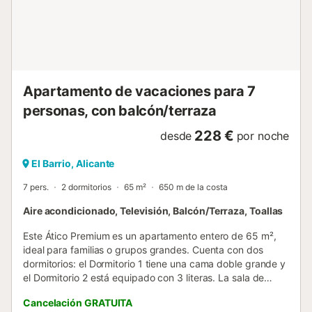
Apartamento de vacaciones para 7
personas, con balcón/terraza
228 €
desde
por noche
El Barrio, Alicante
7 pers.
2 dormitorios
65 m²
650 m de la costa
Aire acondicionado, Televisión, Balcón/Terraza, Toallas
Este Ático Premium es un apartamento entero de 65 m²,
ideal para familias o grupos grandes. Cuenta con dos
dormitorios: el Dormitorio 1 tiene una cama doble grande y
el Dormitorio 2 está equipado con 3 literas. La sala de
estar dispone de un cómodo sofá cama. El alojamiento
Cancelación GRATUITA
incluye vistas a la ciudad, aire acondicionado, baño