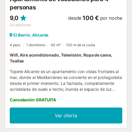
personas
9,0
100 €
desde
por noche
24
opiniones
El Barrio, Alicante
4 pers.
1 dormitorio
40 m²
100 m de la costa
Wifi, Aire acondicionado, Televisión, Ropa de cama,
Toallas
Topete Alicante es un apartamento con vistas frontales al
mar, donde el Mediterráneo se convierte en el protagonista
desde el primer momento. La fachada, completamente
acristalada de suelo a techo, inunda el espacio de luz
natural y ofrece panorámicas ininterrumpidas del mar
Cancelación GRATUITA
desde el salón y el dormitorio. Situado en pleno corazón
de Alicante, a pocos pasos del centro y del emblemático
castillo de Benacantil, el apartamento permite explorar la
Ver oferta
ciudad cómodamente a pie, con restaurantes, tiendas y
los rincones más especiales de Alicante al alcance de la
mano. Un apartamento pensado para quienes quieren