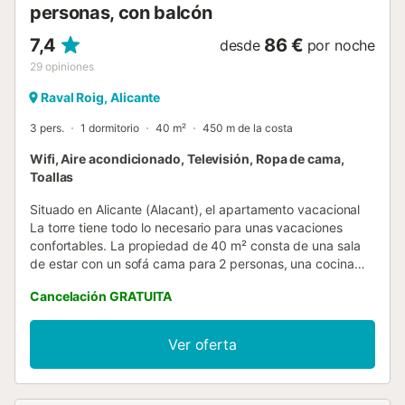
personas, con balcón
7,4
86 €
desde
por noche
29
opiniones
Raval Roig, Alicante
3 pers.
1 dormitorio
40 m²
450 m de la costa
Wifi, Aire acondicionado, Televisión, Ropa de cama,
Toallas
Situado en Alicante (Alacant), el apartamento vacacional
La torre tiene todo lo necesario para unas vacaciones
confortables. La propiedad de 40 m² consta de una sala
de estar con un sofá cama para 2 personas, una cocina
bien equipada, 1 dormitorio y 1 baño, por lo que puede
Cancelación GRATUITA
alojar a 3 personas. Los servicios adicionales incluyen Wi-
Fi, aire acondicionado y ventilador. También hay una cuna
disponible. El edificio en el que se encuentra el alojamiento
Ver oferta
dispone de ascensor. Durante su estancia en el
alojamiento, el anfitrión recomienda visitar la Concatedral
de San Nicolás, el Museo del Agua, el puerto, múltiples