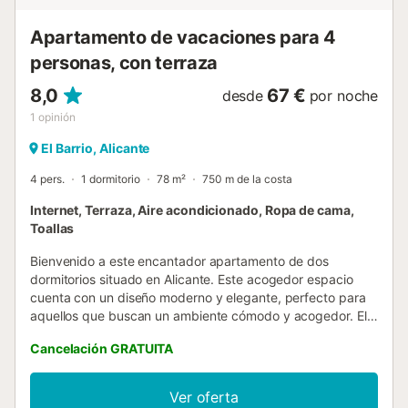
Apartamento de vacaciones para 4
personas, con terraza
8,0
67 €
desde
por noche
1
opinión
El Barrio, Alicante
4 pers.
1 dormitorio
78 m²
750 m de la costa
Internet, Terraza, Aire acondicionado, Ropa de cama,
Toallas
Bienvenido a este encantador apartamento de dos
dormitorios situado en Alicante. Este acogedor espacio
cuenta con un diseño moderno y elegante, perfecto para
aquellos que buscan un ambiente cómodo y acogedor. El
apartamento cuenta con un comedor de buen tamaño, dos
Cancelación GRATUITA
dormitorios acogedores, una cocina totalmente equipada y
un patio encantador. Con su conveniente ubicación cerca
de tiendas, restaurantes y transporte público, este
Ver oferta
apartamento es la opción ideal para su estancia en