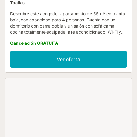
Toallas
Descubre este acogedor apartamento de 55 m² en planta
baja, con capacidad para 4 personas. Cuenta con un
dormitorio con cama doble y un salón con sofá cama,
cocina totalmente equipada, aire acondicionado, Wi-Fi y
ascensor en el edificio. Ideal para una escapada tranquila,
Cancelación GRATUITA
con aparcamiento en la calle y buena conexión de
transporte público cerca del apartamento. El número de
ocupantes debe coincidir siempre con el indicado en la
Ver oferta
reserva. Cualquier huésped adicional debe comunicarse
con antelación, ya que la capacidad máxima está definida
por motivos de seguridad y confort....