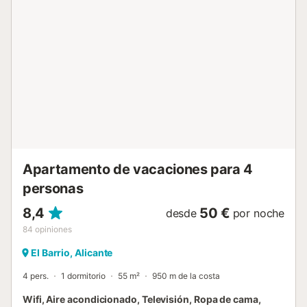
como música alta o gritos- después de medianoche. La
ocupación está limitada a un máximo de 4 personas....
Apartamento de vacaciones para 4
personas
8,4
50 €
desde
por noche
84
opiniones
El Barrio, Alicante
4 pers.
1 dormitorio
55 m²
950 m de la costa
Wifi, Aire acondicionado, Televisión, Ropa de cama,