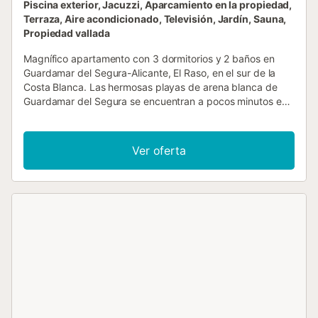
Piscina exterior, Jacuzzi, Aparcamiento en la propiedad,
Terraza, Aire acondicionado, Televisión, Jardín, Sauna,
Propiedad vallada
Magnífico apartamento con 3 dormitorios y 2 baños en
Guardamar del Segura-Alicante, El Raso, en el sur de la
Costa Blanca. Las hermosas playas de arena blanca de
Guardamar del Segura se encuentran a pocos minutos en
coche. El apartamento está a poca distancia del paraje
natural de Las Lagunas de La Mata. El complejo cerrado
se llama Oasis Beach: un oasis verde con palmeras, 2
Ver oferta
piscinas, deportes al aire libre, putting green, bolos y un
parque infantil. También hay un spa muy amplio con sauna
y un gran jacuzzi, que puede reservar de forma fácil y
gratuita para uso exclusivo (cerrado entre el 15 de junio y
el 15 de septiembre). El moderno apartamento de 3
dormitorios (112 m²) está situado en la planta baja, con
vistas a la piscina y al gran jardín. Todas las habitaciones
están equipadas con aire acondicionado y wifi gratuito. El
primer dormitorio tiene una cama extragrande (king-size),
un armario empotrado y un baño en suite con ducha a ras
de suelo (ducha de lluvia y ducha de mano). Hay secador
de pelo disponible. El segundo dormitorio también tiene