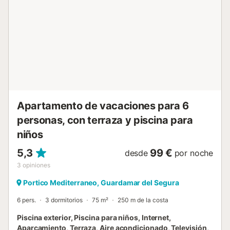
20-square-meter terrace where you can enjoy special
moments with panoramic views. It comes with a private
parking space and is fully accessible on the ground floor.
Pet lovers will be happy to know that one pet is allowed.
Special features include free WiFi, a kids’ area, a
designated smoking area, and the option for express
check-in. We look forward to welcoming you for an
unforgettable holid...
Apartamento de vacaciones para 6
personas, con terraza y piscina para
niños
5,3
99 €
desde
por noche
3
opiniones
Portico Mediterraneo, Guardamar del Segura
6 pers.
3 dormitorios
75 m²
250 m de la costa
Piscina exterior, Piscina para niños, Internet,
Aparcamiento, Terraza, Aire acondicionado, Televisión,