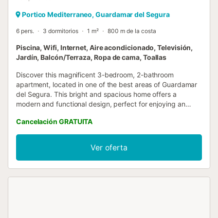
Portico Mediterraneo, Guardamar del Segura
6 pers.
3 dormitorios
1 m²
800 m de la costa
Piscina, Wifi, Internet, Aire acondicionado, Televisión,
Jardín, Balcón/Terraza, Ropa de cama, Toallas
Discover this magnificent 3-bedroom, 2-bathroom
apartment, located in one of the best areas of Guardamar
del Segura. This bright and spacious home offers a
modern and functional design, perfect for enjoying an
unforgettable vacation, with a heated pool, sauna, outdoor
Cancelación GRATUITA
pool, gym, mini-golf, and paddle tennis. For paddle tennis,
you must bring your own rackets, and for mini-golf, you
must bring your own golf clubs. Air conditioning
Ver oferta
throughout the entire apartment. Main features: ✅ 3
spacious bedrooms, all with built-in wardrobes. ✅ 2 full
bathrooms, one of them en suite. ✅ Spacious living-dining
room with access to a private terrace. ✅ Fully equipped
kitchen with high-quality appliances. ✅ Community pool,
ideal for relaxing and enjoying the Mediterranean climate.
✅ Well-maintained garden areas and common spaces. ✅