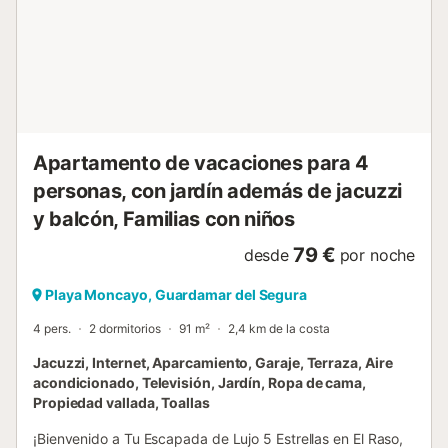
extractora, termo de agua caliente, vajilla, ollas, sartenes,
etc. El espacioso salón está equipado con TV (TV
Vlaanderen), wifi y aire acondicionado para calefacción y
refrigeración. Puede aparcar su coche en el aparcamiento
(incluido). En los meses de invierno podrá utilizar el jacuzzi
interior y la sauna sueca. Además, la piscina está
totalmente a su disposición. A su llegada, el piso está
limpio, las camas están hechas y hay toallas de mano, de
Apartamento de vacaciones para 4
baño y...
personas, con jardín además de jacuzzi
y balcón, Familias con niños
79 €
desde
por noche
Playa Moncayo, Guardamar del Segura
4 pers.
2 dormitorios
91 m²
2,4 km de la costa
Jacuzzi, Internet, Aparcamiento, Garaje, Terraza, Aire
acondicionado, Televisión, Jardín, Ropa de cama,
Propiedad vallada, Toallas
¡Bienvenido a Tu Escapada de Lujo 5 Estrellas en El Raso,