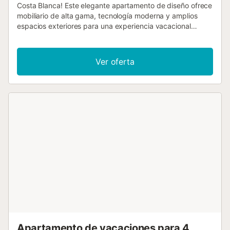
Costa Blanca! Este elegante apartamento de diseño ofrece
mobiliario de alta gama, tecnología moderna y amplios
espacios exteriores para una experiencia vacacional
exclusiva. ¡Perfecto para huéspedes que buscan paz,
comodidad y estilo de vida en una ubicación privilegiada
cerca del mar! 🏡 Lo más destacado de la propiedad: ✔
Ver oferta
Paraíso privado en la azotea con tumbonas y zona de
comedor ✔ Aire acondicionado completo en todas las
habitaciones para máximo confort ✔ 2 piscinas exteriores
✔ Zona spa compartida con sauna y jacuzzi climatizado ✔
Minigolf y petanca en las instalaciones – gratuito ✔
Modernas zonas de juegos para los más pequeños ✔
Cocina totalmente equipada con lavavajillas, cafetera
Nespresso y electrodomésticos premium ✔ Amplio
aparcamiento gratuito justo delante del complejo ✔
Supermercado y restaurantes a solo 250 m 🌴 Tu Hogar
Vacacional Exclusivo: Estilo y Confort Este apartamento de
diseño de alta calidad combina la elegancia moderna con
comodidades pensadas para una estancia relajada y
lujosa. 🛋 Sala de Estar y Diseño 🖼 Diseño interior
elegante con muebles de alta gama y detalles con estilo 🛏
2 amplios dormitorios – uno con cama extragrande (king-
Apartamento de vacaciones para 4