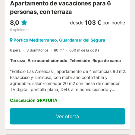
Apartamento de vacaciones para 6
personas, con terraza
8,0
103 €
desde
por noche
6
opiniones
Portico Mediterraneo, Guardamar del Segura
6 pers.
3 dormitorios
80 m²
600 m de la costa
Terraza, Aire acondicionado, Televisión, Ropa de cama
"Edificio Las Americas", apartamento de 4 estancias 80 m2.
Espacioso y luminoso, con mobiliario confortable y
agradable: salón-comedor 20 m2 con mesa de comedor,
TV digital, pantalla plana, DVD, aire acondicionado y
bomba de calor, caliente. Salida a la terraza. 1 dorm. 12 m2
Cancelación GRATUITA
con 1 cama doble (135 cm, 190 cm de longitud),
baño/bidet/WC. 1 dorm. 9 m2 con 2 camas (80 cm, 190 cm
de longitud). 1 dorm. 9 m2 con 2 camas (80 cm, 190 cm de
Ver oferta
longitud). Cocina (horno, 4 placas de vitrocerámica,
microondas, cafetera eléctrica) con pasa-platos.
Ducha/bidet/WC. Calentador (50 litros). Terraza grande.