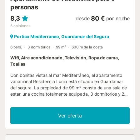
personas
8,3
80 €
desde
por noche
6
opiniones
Portico Mediterraneo, Guardamar del Segura
6 pers.
3 dormitorios
99 m²
600 m de la costa
Wifi, Aire acondicionado, Televisión, Ropa de cama,
Toallas
Con bonitas vistas al mar Mediterráneo, el apartamento
vacacional Residencia Lucia está situado en Guardamar
del segura. La propiedad de 99 m² consta de una sala de
estar, una cocina totalmente equipada, 3 dormitorios y 2
baños, por lo que puede alojar a 6 personas. Los servicios
adicionales incluyen Wi-Fi, televisión, aire acondicionado y
lavadora. También hay una cuna disponible. Este alquiler
Ver oferta
de vacaciones cuenta con una terraza privada para
relajarse por las tardes. La propiedad está ubicada en
cerca de la playa. Hay aparcamiento gratuito en la calle.
No se permiten mascotas, fumar ni celebrar eventos....