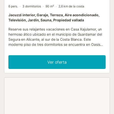
6 pers.
3 dormitorios
90 m²
2,6 km de la costa
Jacuzzi interior, Garaje, Terraza, Aire acondicionado,
Televisión, Jardín, Sauna, Propiedad vallada
Reserve sus relajantes vacaciones en Casa Xajulamor, un
hermoso ático ubicado en el municipio de Guardamar del
Segura en Alicante, al sur de la Costa Blanca. Este
moderno piso de tres dormitorios se encuentra en Oasis
Beach X, un distrito que consta de pisos de diseño
moderno y minimalista. El piso está a solo 2.5 km de la
amplia playa de arena blanca de Guardamar y a poca
Ver oferta
distancia de la reserva natural y el lago de La Mata. En las
inmediaciones encontrará varios restaurantes y bares, así
como un supermercado al que se puede llegar a pie. Hay
una parada de autobús a poca distancia que le llevará a
Murcia, Alicante y Torrevieja. Casa Xajulamor es apta para
5 personas (o ampliable a 6), tiene 3 dormitorios y 2
baños, cada uno equipado con ducha a ras de suelo,
lavabo e inodoro. La cocina está equipada con todo lujo y
confort: frigorífico, congelador, lavavajillas, lavadora,
microondas, horno convencional, vitrocerámica, campana