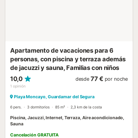
supermercado más cercano: 228m. Distancia a pie/en
coche a la playa: 1,8km Platja dels Vivers. Distancia al
aeropuerto: 30,5km Aeropuerto de Alicante. Hay
aparcamiento gratuito disponible en la calle. No se
admiten animales de compañía. El Wi-Fi es apto para
hacer videollamadas. La propiedad no tiene escalones en
el acceso y en el interior. Las toallas están incluidas en el
precio. Las sábanas están incluidas en el prec...
Apartamento de vacaciones para 6
personas, con piscina y terraza además
de jacuzzi y sauna, Familias con niños
10,0
77 €
desde
por noche
1
opinión
Playa Moncayo, Guardamar del Segura
6 pers.
3 dormitorios
85 m²
2,3 km de la costa
Piscina, Jacuzzi, Internet, Terraza, Aire acondicionado,
Sauna
Cancelación GRATUITA