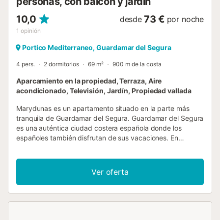
personas, con balcón y jardín
poca distancia. El supermercado grande más cercano está
a 5 minutos en coche. En resumen: ¡La base ideal para
10,0
73 €
desde
por noche
una...
1
opinión
Portico Mediterraneo, Guardamar del Segura
4 pers.
2 dormitorios
69 m²
900 m de la costa
Aparcamiento en la propiedad, Terraza, Aire
acondicionado, Televisión, Jardín, Propiedad vallada
Marydunas es un apartamento situado en la parte más
tranquila de Guardamar del Segura. Guardamar del Segura
es una auténtica ciudad costera española donde los
españoles también disfrutan de sus vacaciones. En
Guardamar del Segura hay algo para todos: un animado
bulevar con bares, restaurantes y tiendas, un puerto
deportivo con muchas oportunidades para practicar
Ver oferta
deportes acuáticos (motos de agua, kayak, windsurf,
paddle surf, vela, …) y una extensa zona de playa
tranquila. El apartamento se encuentra a menos de media
hora en coche del aeropuerto de Alicante. Está situado
entre la zona del centro, más animada, y la zona del