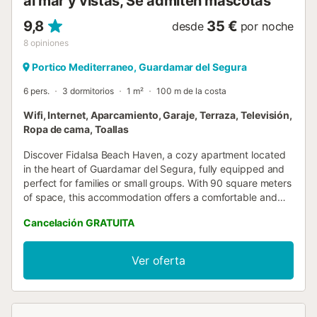
al mar y vistas, Se admiten mascotas
9,8
35 €
desde
por noche
8
opiniones
Portico Mediterraneo, Guardamar del Segura
6 pers.
3 dormitorios
1 m²
100 m de la costa
Wifi, Internet, Aparcamiento, Garaje, Terraza, Televisión,
Ropa de cama, Toallas
Discover Fidalsa Beach Haven, a cozy apartment located
in the heart of Guardamar del Segura, fully equipped and
perfect for families or small groups. With 90 square meters
of space, this accommodation offers a comfortable and
functional setting just steps from the beach. The
Cancelación GRATUITA
apartment features three bedrooms, all with double beds,
and two bathrooms with showers, comfortably
accommodating up to 6 people. The separate kitchen is
Ver oferta
fully equipped with modern appliances, including a
dishwasher, oven, microwave, coffee maker, and a wide
variety of kitchen utensils so you can prepare your favorite
meals. Enjoy sea views from the balcony and the 15-