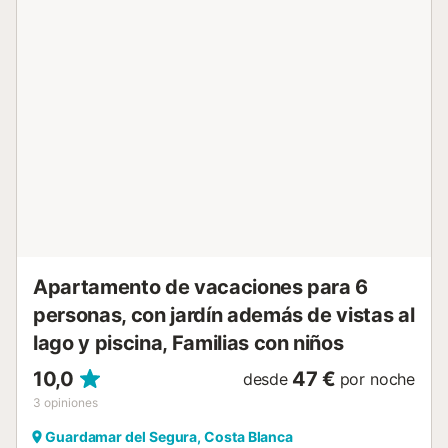
square-meter terrace, a perfect space to relax and soak
up the Mediterranean climate. The apartment is equipped
with WiFi, television, and amenities such as an iron, radio,
and wardrobes in the bedrooms for a comfortable stay.
Strategically located, Fidalsa Beach Haven is 0 meters
from Guardamar’s sandy and rocky beach, with a
supermarket just 300 meters away and the Che Victor
restaurant on the street level. The area is ideal for families,
with easy access to parks, such as Parque Reina Sofía 1
kilometer away, and the mouth of the Segura River 2
kilometers away. One pet is allowed, and the apartment
includes a private garage space. Check-in is flexible, with
express check-in available. Important note: smoking is not
allowed inside the apartm...
Apartamento de vacaciones para 6
personas, con jardín además de vistas al
lago y piscina, Familias con niños
10,0
47 €
desde
por noche
3
opiniones
Guardamar del Segura, Costa Blanca