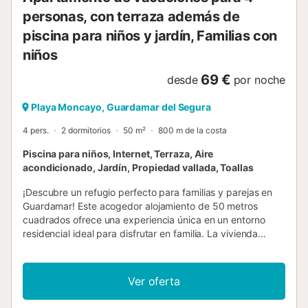
size), el otro con dos camas individuales 🌅 Amplios
personas, con terraza además de
ventanales y abundante luz natural para un ambiente
luminoso y abierto 📺 Smart TV 📶 Wi-Fi de alta velocida...
piscina para niños y jardín, Familias con
niños
69 €
desde
por noche
Playa Moncayo, Guardamar del Segura
4 pers.
2 dormitorios
50 m²
800 m de la costa
Piscina para niños, Internet, Terraza, Aire
acondicionado, Jardín, Propiedad vallada, Toallas
¡Descubre un refugio perfecto para familias y parejas en
Guardamar! Este acogedor alojamiento de 50 metros
cuadrados ofrece una experiencia única en un entorno
residencial ideal para disfrutar en familia. La vivienda
cuenta con dos dormitorios completamente equipados:
una habitación con cama matrimonial y dos camas
individuales, perfecta para grupos pequeños. El ambiente
Ver oferta
está diseñado para garantizar máximo confort con aire
acondicionado y calefacción eléctrica. La cocina