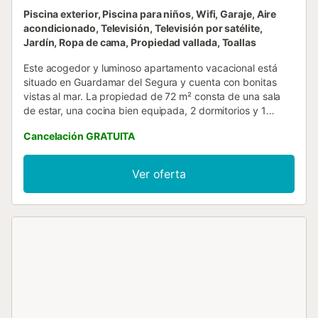
Piscina exterior, Piscina para niños, Wifi, Garaje, Aire
acondicionado, Televisión, Televisión por satélite,
Jardín, Ropa de cama, Propiedad vallada, Toallas
Este acogedor y luminoso apartamento vacacional está
situado en Guardamar del Segura y cuenta con bonitas
vistas al mar. La propiedad de 72 m² consta de una sala
de estar, una cocina bien equipada, 2 dormitorios y 1
baño, por lo que puede alojar a 4 personas. Los servicios
Cancelación GRATUITA
adicionales incluyen Wi-Fi de alta velocidad, aire
acondicionado, lavadora y televisión por satélite y por
cable. Hay una cuna y una trona disponibles por un
Ver oferta
suplemento. Su zona exterior privada incluye un balcón.
Una zona exterior compartida, que consta de una piscina,
un jardín, mobiliario de jardín, una piscina infantil, una
ducha exterior y una pista de tenis, también está
disponible para su uso. Tome una copa por la noche en su
balcón mientras disfruta de las románticas vistas al mar de
fondo. Distancia a pie/en coche al restaurante más
cercano: 228m. Distancia a pie/en coche a la cafetería
más cercana: 228m. Distancia a pie/en coche al bar más
cercano: 1,14km. Distancia a pie/en coche al