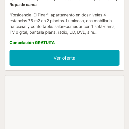
Ropa de cama
"Residencial El Pinar", apartamento en dos niveles 4
estancias 75 m2 en 2 plantas. Luminoso, con mobiliario
funcional y confortable: salón-comedor con 1 sofá-cama,
TV digital, pantalla plana, radio, CD, DVD, aire
acondicionado y bomba de calor, caliente. 1 dorm. con 2
Cancelación GRATUITA
camas. Cocina abierta (horno, lavavajillas, 4 placas de
vitrocerámica, microondas, congelador) con barra
americana. Ducha/WC. Planta superior: 1 dorm. con 1
Ver oferta
cama de matrimonio, aire acondicionado y bomba de
calor, caliente. 1 dorm. con 2 camas. Baño/bidet/WC.
Terraza grande 10 m2. Vista parcial al valle. El alojamiento
dispone de: lavadora, plancha. Internet (Wifi). A tener en
cuenta: adecuado para familias. Permitido máximo 1
mascota / perro. Sin ascensor. CV-VUT0438862-A // Reg.
Nr.: ESFCTU0000030570004263680000000000000CV-
VUT0438862-A0...