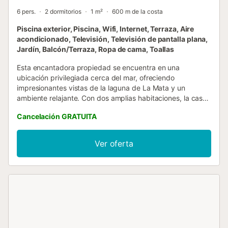
6 pers.
2 dormitorios
1 m²
600 m de la costa
Piscina exterior, Piscina, Wifi, Internet, Terraza, Aire
acondicionado, Televisión, Televisión de pantalla plana,
Jardín, Balcón/Terraza, Ropa de cama, Toallas
Esta encantadora propiedad se encuentra en una
ubicación privilegiada cerca del mar, ofreciendo
impresionantes vistas de la laguna de La Mata y un
ambiente relajante. Con dos amplias habitaciones, la casa
es ideal para quienes buscan disfrutar de unas vacaciones
Cancelación GRATUITA
memorables en un entorno costero sereno, con capacidad
para hasta 6 huéspedes. La casa incluye 2 bicicletas para
paseos y fantásticas terrazas, que ofrecen el lugar
Ver oferta
perfecto para relajarse y disfrutar del cálido clima. Los
huéspedes también tienen acceso a una piscina
comunitaria, que ofrece una alternativa refrescante al
cercano océano. Además, hay una acogedora zona de
barbacoa disponible, que brinda la oportunidad de
disfrutar de deliciosas comidas al aire libre. Su conveniente
ubicación cerca de La Mata, un típico pueblo pesquero
con encantadores restaurantes y gente amable, a solo 1