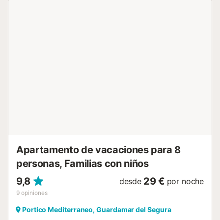
Muebles de terraza. El alojamiento dispone de: lavadora. A
tener en cuenta: apartamento que da a la calle.
Apartamento para no fumadores. TV solamente ES. VT-
441601A // Reg. Nr.:
ESFCTU00000305700048976900000000000000000VT-
441601-A3...
Apartamento de vacaciones para 8
personas, Familias con niños
9,8
29 €
desde
por noche
9
opiniones
Portico Mediterraneo, Guardamar del Segura