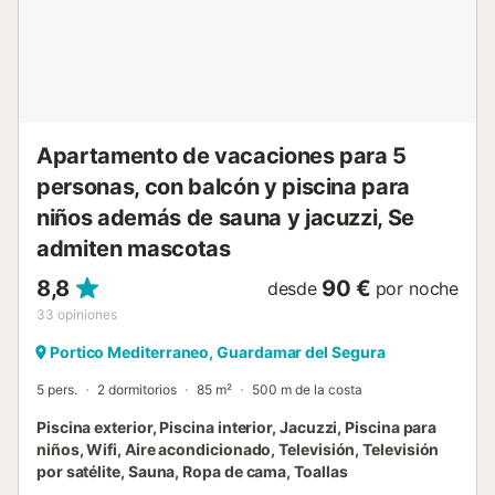
una cama extragrande (king-size) y un armario
empotrado. El tercer dormitorio está equipado con 2
camas individuales y una Smart TV. El segundo baño
también tiene una ducha a ras de suelo con ducha de
lluvia y ducha de mano. Cocina abierta, equipada con
todas las comodidades, lavavajillas, microondas/grill
combinado, horno multifuncio...
Apartamento de vacaciones para 5
personas, con balcón y piscina para
niños además de sauna y jacuzzi, Se
admiten mascotas
8,8
90 €
desde
por noche
33
opiniones
Portico Mediterraneo, Guardamar del Segura
5 pers.
2 dormitorios
85 m²
500 m de la costa
Piscina exterior, Piscina interior, Jacuzzi, Piscina para
niños, Wifi, Aire acondicionado, Televisión, Televisión
por satélite, Sauna, Ropa de cama, Toallas