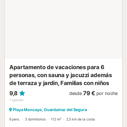
km a pie, junto con Torrevieja y Guardamar, permite a los
huéspedes explorar fácilmente los pueblos costeros
cercanos, descubrir sus numerosas atracciones y
sumergirse en la vibrante vida local. Con espacio para
hasta seis huéspedes, esta propiedad es perfecta para
familias o grupos de amigos que buscan unas vacaciones
inolvidables junto al mar Mediterráneo. En el nivel inferior,
hay una sala de juegos con mesa de ping-pong, mesa de
billar, futbolín y una zona de minigolf, perfecta para
relajarse y disfrutar de juegos con familiares y a...
Apartamento de vacaciones para 6
personas, con sauna y jacuzzi además
de terraza y jardín, Familias con niños
9,8
79 €
desde
por noche
1
opinión
Playa Moncayo, Guardamar del Segura
6 pers.
3 dormitorios
112 m²
2,5 km de la costa