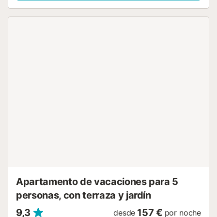
edificio. Entretenimiento: Televisor para relajarte después
de un día bajo el sol. Cocina Totalmente Equipada: Cocina
con vitrocerámica con nevera, microondas, horno,
congelador y lavadora. Vajilla, cubertería, utensilios de
cocina, cafetera, batidora, tostadora, hervidor de agua y
exprimidor para tu comodidad. Cercanía a los servicios y
atracciones: Supermercado, parada de autobús y
farmacia a unos 50 metros El Centro Comercial La Marina
se encuentra a 2 km. Atracciones: A pocos kilómetros de
Terra Mítica, Aqualandia y más... Golf: A 3 km del campo
de golf Las Rejas Golf. Reserva Ahora: ¡No pierdas la
oportunidad de disfrutar de unas vacaciones frente al mar
en este fantástico apartamento! Contáctanos hoy mismo
para consultar disponibilidad y tarifas. ¡Esperamos
recibirte pronto y hacerte sentir como en casa en Cala de
Finestrat!...
Apartamento de vacaciones para 5
personas, con terraza y jardín
9,3
157 €
desde
por noche