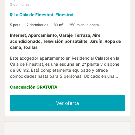
3
opiniones
La Cala de Finestrat, Finestrat
5 pers.
2 dormitorios
80 m²
250 m de la costa
Internet, Aparcamiento, Garaje, Terraza, Aire
acondicionado, Televisión por satélite, Jardín, Ropa de
cama, Toallas
Este acogedor apartamento en Residencial Calasol en la
Cala de Finestrat, es una esquina en 2ª planta y dispone
de 80 m2. Está completamente equipado y ofrece
comodidades hasta para 5 personas. Ubicado en una
zona privilegiada con vistas al jardín y a la piscina, es el
Cancelación GRATUITA
lugar perfecto para unas vacaciones en la playa. Interior: 2
luminosos dormitorios y 1 baño con ducha Equipado con
lavadora, plancha y acceso a internet (wifi) de alta
Ver oferta
velocidad. Aire acondicionado con bomba de calor para
mayor confort durante todo el año. Televisores en la sala
de estar y en el dormitorio principal con canales
internacionales Cocina completamente equipada con
electrodomésticos modernos, incluyendo nevera,