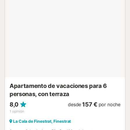
microondas, lavavajillas y cafetera, entre otros. Servicios:
Ascensor disponible para mayor comodidad. Amplia
terraza para disfrutar del excepcional clima de la Cala
Garaje en el mismo edificio para la seguridad de tu
vehículo. Exterior: Esta magnífica y cuidada urbanización
dispone de una gran variedad de instalaciones para el
entretenimiento de toda la familia, lo que hará que tus
vacaciones suban de nivel. Podrás disfrutar de hermosos
jardines, piscina comunitaria con área infantil, minigolf,
pista de fútbol y de tenis, parque infantil, petanca y ping
pong. Localización: A escasos pasos tanto de la playa de
la Cala de Finestrat como de cafeterías, restaurantes,
supermercados, farmacia, centr...
Apartamento de vacaciones para 6
personas, con terraza
8,0
157 €
desde
por noche
1
opinión
La Cala de Finestrat, Finestrat