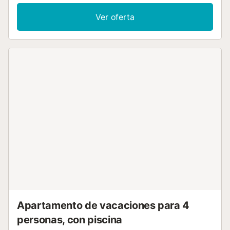
acondicionado y bomba de calor, caliente. 1 dorm. 9 m2
con 2 camas (90 cm, 190 cm de longitud), ducha/WC, aire
Ver oferta
acondicionado y bomba de calor, caliente. Salida a la
terraza. 1 dorm. 9 m2 con 2 camas (90 cm, 190 cm de
longitud), aire acondicionado y bomba de calor, caliente.
Rincón-cocina (horno, lavavajillas, 3 Placas de inducción,
tostadora, hervidor de agua eléctrico, microondas,
congelador, cafetera eléctrica). Ducha/bidet/WC. Aire
acondicionado, calentador (80 litros). Terraza grande 30
m2. Muebles de terraza, tumbonas. Vista al mar y al
ciudad. El alojamiento dispone de: lavadora, plancha,
secador de pelo. Internet (Wifi, gratis). Plaza de
aparcamiento n. Calle Maravall,pk 19. Desde el ascensor
hasta la casa hay 17 escalones EGVT-593-A. VT-321838-
BM // Reg. Nr.:
ESFCTU0000030440002599280000000000000000VT-
321838-BM6...
Apartamento de vacaciones para 4
personas, con piscina