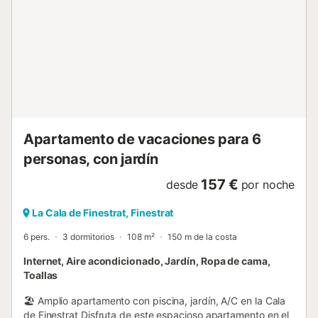
metros de un supermercado y con fácil acceso a todo lo
que ofrece Benidorm, este alojamiento es una opción ideal
para unas vacaciones en la costa. 🌊 Sol, mar, relax y
comodidad te esperan en este rincón perfecto de la Cala
de Finestrat. ¡Haz tu reserva y ven a disfrutar de unas
vacaciones inolvidables! 🏡☀️...
Apartamento de vacaciones para 6
personas, con jardín
157 €
desde
por noche
La Cala de Finestrat, Finestrat
6 pers.
3 dormitorios
108 m²
150 m de la costa
Internet, Aire acondicionado, Jardín, Ropa de cama,
Toallas
🏖️ Amplio apartamento con piscina, jardín, A/C en la Cala
de Finestrat Disfruta de este espacioso apartamento en el