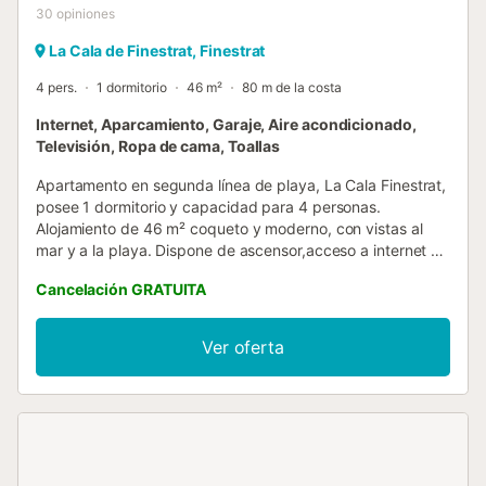
30
opiniones
La Cala de Finestrat, Finestrat
4 pers.
1 dormitorio
46 m²
80 m de la costa
Internet, Aparcamiento, Garaje, Aire acondicionado,
Televisión, Ropa de cama, Toallas
Apartamento en segunda línea de playa, La Cala Finestrat,
posee 1 dormitorio y capacidad para 4 personas.
Alojamiento de 46 m² coqueto y moderno, con vistas al
mar y a la playa. Dispone de ascensor,acceso a internet de
alta velocidad por fibra (wifi), aire acondicionado,
Cancelación GRATUITA
calefacción bomba de calor, piscina comunitaria abierta de
temporada (01/06-30/09), plaza de garaje en el mismo
edificio, 2 Televisores (Smart TV), lavadora, plancha,
Ver oferta
secador de pelo. La cocina de vitrocerámica, está
equipada con nevera, microondas, congelador,
vajilla/cubertería, utensilios/cocina, cafetera Dolce Gusto,
tostadora, hervidor de agua y exprimidor. - La entrega de
llaves y el check-in, se realiza en nuestra oficina situada en
la avenida Rey Jaime I número 20, local 2, nombre