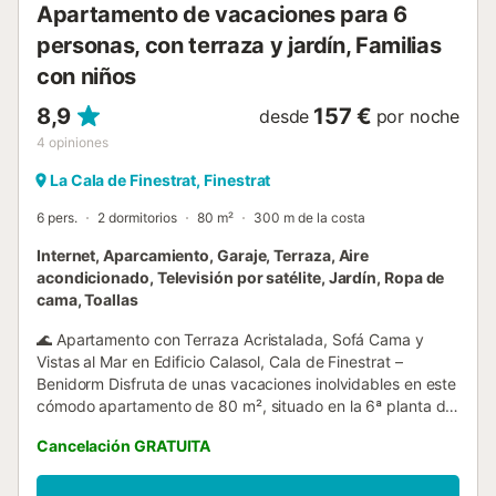
Apartamento de vacaciones para 6
personas, con terraza y jardín, Familias
con niños
8,9
157 €
desde
por noche
4
opiniones
La Cala de Finestrat, Finestrat
6 pers.
2 dormitorios
80 m²
300 m de la costa
Internet, Aparcamiento, Garaje, Terraza, Aire
acondicionado, Televisión por satélite, Jardín, Ropa de
cama, Toallas
🌊 Apartamento con Terraza Acristalada, Sofá Cama y
Vistas al Mar en Edificio Calasol, Cala de Finestrat –
Benidorm Disfruta de unas vacaciones inolvidables en este
cómodo apartamento de 80 m², situado en la 6ª planta del
edificio Calasol, a solo 130 metros de la playa y con vistas
Cancelación GRATUITA
espectaculares al mar. El alojamiento tiene capacidad para
6 personas y cuenta con dos habitaciones: una con cama
de matrimonio y otra con dos camas individuales, además