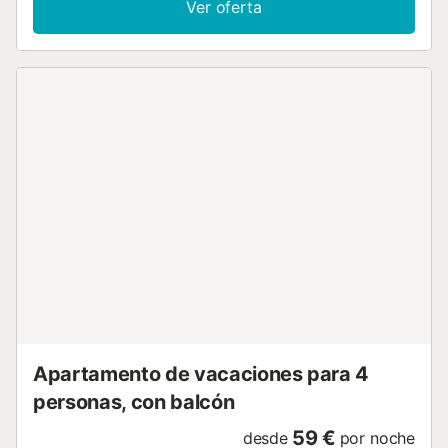
Ver oferta
Finestrat", 200 m de la estación de autobuses "Urbano",
250 m del supermercado, 7 km de la estación de
autobuses "Estacion de autobuses de Benidorm", 8 km del
campo de Golf "Hotel Villaitana", 12 km de la playa de roca
"El Albir", 38 km de la estación de tren "Alicante", 50 km
del aeropuerto "El Altet - Alicante" y está ubicado en una
zona ideal para familias y en el casco urbano. Dispone de
plancha, calefacción bomba de calor, aire acondicionado
solo en salón y 1 dormitorio, 1 Televisor. La cocina
independiente, de vitrocerámica, está equipada con
nevera, microondas, horno, congelador, lavadora,
vajilla/cubertería, utensilios/cocina, cafetera, tostadora,
hervidor de agua y exprimidor....
Apartamento de vacaciones para 4
personas, con balcón
59 €
desde
por noche