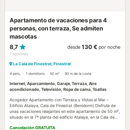
cercano parque de atracciones Terr...
Apartamento de vacaciones para 4
personas, con terraza, Se admiten
mascotas
8,7
130 €
desde
por noche
7
opiniones
La Cala de Finestrat, Finestrat
4 pers.
1 dormitorio
50 m²
90 m de la costa
Internet, Aparcamiento, Garaje, Terraza, Aire
acondicionado, Televisión, Ropa de cama, Toallas
Acogedor Apartamento con Terraza y Vistas al Mar –
Edificio Atalaya, Cala de Finestrat (Benidorm) Disfruta de
unas vacaciones relajantes en este apartamento de 50 m²,
situado en la 7ª planta del edificio Atalaya, en la Cala de
Finestrat, Benidorm. Ideal para parejas o familias
Cancelación GRATUITA
pequeñas, con capacidad para 4 personas. Cuenta con 1