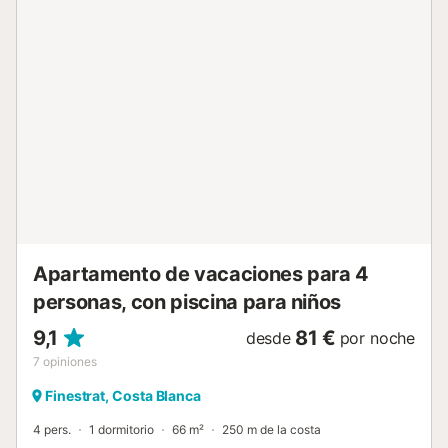
comercial BenidormBooking, en frente del Burguer King. -
Se retiene un depósito de 200€ en tarjeta de
crédito/débito como fianza o efectivo en su defecto. -
Check-in desde las 16:30h (temporada alta desde las
18:00h) - Check out antes de las 11:00h Número nacional
del registro para alquiler de corta duración:
ESFCTU0000030160000595180000000000000CV-
VUT0490849-A5 Se encuentra a 100 m de la playa de
arena "Playa La Cala", 150 m de la estación de autobuses
"Parada Local", 200 m del restaurante, 350 m del
supermercado "Super Open Cor", 550 m del
supermercado "Consum", 600 m de la playa de arena
"Playa de Poniente", 700 m de la pla...
Apartamento de vacaciones para 4
personas, con piscina para niños
9,1
81 €
desde
por noche
7
opiniones
Finestrat, Costa Blanca
4 pers.
1 dormitorio
66 m²
250 m de la costa