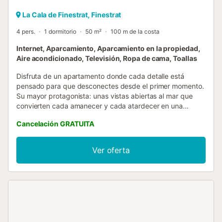
La Cala de Finestrat, Finestrat
4 pers.
1 dormitorio
50 m²
100 m de la costa
Internet, Aparcamiento, Aparcamiento en la propiedad,
Aire acondicionado, Televisión, Ropa de cama, Toallas
Disfruta de un apartamento donde cada detalle está
pensado para que desconectes desde el primer momento.
Su mayor protagonista: unas vistas abiertas al mar que
convierten cada amanecer y cada atardecer en una
experiencia. El espacio es luminoso, moderno y funcional,
Cancelación GRATUITA
combinando comodidad y estilo para que te sientas como
en casa. Perfecto tanto para escapadas en pareja como
para unos días de descanso cerca de la costa. Ubicado en
Ver oferta
Finestrat, en una zona tranquila pero a pocos minutos de
las playas de Benidorm, restaurantes y zonas de ocio.
Ideal si buscas sol, mar y desconexión… con ese plus de
vistas que marcan la diferencia....