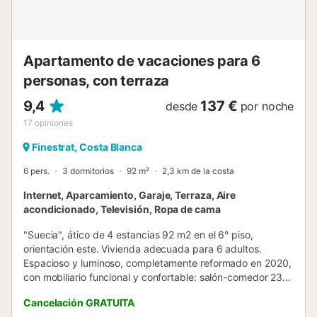
Adicional: Residencial Hannibal: Ubicado en el complejo
residencial Hannibal, donde podrás disfrutar de parking
comunitario y 2 pisci...
Apartamento de vacaciones para 6
personas, con terraza
9,4
137 €
desde
por noche
17
opiniones
Finestrat, Costa Blanca
6 pers.
3 dormitorios
92 m²
2,3 km de la costa
Internet, Aparcamiento, Garaje, Terraza, Aire
acondicionado, Televisión, Ropa de cama
"Suecia", ático de 4 estancias 92 m2 en el 6° piso,
orientación este. Vivienda adecuada para 6 adultos.
Espacioso y luminoso, completamente reformado en 2020,
con mobiliario funcional y confortable: salón-comedor 23
m2 con TV digital. Salida a la terraza. 1 dorm. 7 m2 con 1
Cancelación GRATUITA
cama de matrimonio (150 cm, 190 cm de longitud), aire