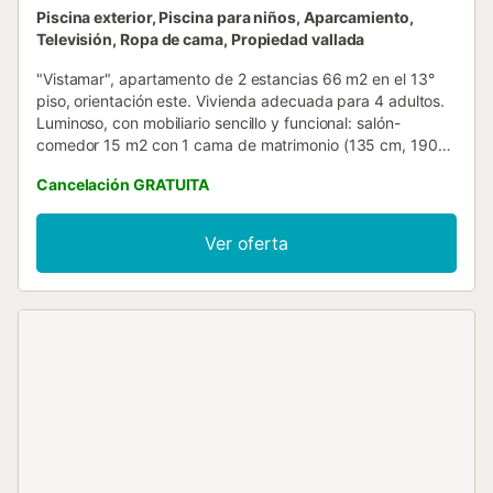
Piscina exterior, Piscina para niños, Aparcamiento,
Televisión, Ropa de cama, Propiedad vallada
"Vistamar", apartamento de 2 estancias 66 m2 en el 13°
piso, orientación este. Vivienda adecuada para 4 adultos.
Luminoso, con mobiliario sencillo y funcional: salón-
comedor 15 m2 con 1 cama de matrimonio (135 cm, 190
cm de longitud), TV digital y calefacción eléctrica. 1 dorm.
Cancelación GRATUITA
8 m2 con 2 camas (90 cm, 190 cm de longitud),
ventilador. Cocina (4 placas de vitrocerámica, tostadora,
hervidor de agua eléctrico, microondas, congelador,
Ver oferta
cafetera eléctrica). Baño/WC. Vista muy bonita al mar, a las
montañas y a la localidad. El alojamiento dispone de:
lavadora, plancha, secador de pelo. EGVT-593-A. VT-
321709-BM // Reg. Nr.:
ESFCTU0000030430001001930000000000000000VT-
321709-BM3...