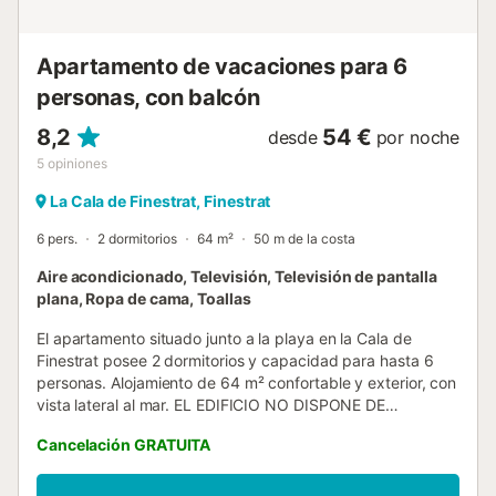
electrodomésticos modernos, incluyendo nevera,
microondas, lavadora, y más. Estacionamiento Privado:
Garaje subterráneo disponible en el mismo edificio para
Apartamento de vacaciones para 6
tu...
personas, con balcón
8,2
54 €
desde
por noche
5
opiniones
La Cala de Finestrat, Finestrat
6 pers.
2 dormitorios
64 m²
50 m de la costa
Aire acondicionado, Televisión, Televisión de pantalla
plana, Ropa de cama, Toallas
El apartamento situado junto a la playa en la Cala de
Finestrat posee 2 dormitorios y capacidad para hasta 6
personas. Alojamiento de 64 m² confortable y exterior, con
vista lateral al mar. EL EDIFICIO NO DISPONE DE
ASCENSOR PERO ESTÁ SITUADO A PIE DE PLAYA Dispone
Cancelación GRATUITA
de aire acondicionado incluido en salon y un dormitorio. Se
encuentra a 0 m de la ciudad "Cala de Finestrat", 10 m del
restaurante "local", 15 m de la playa de arena "Cala de