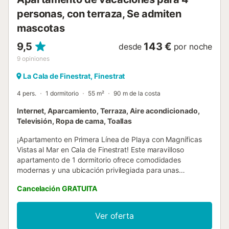
personas, con terraza, Se admiten
mascotas
9,5
143 €
desde
por noche
9
opiniones
La Cala de Finestrat, Finestrat
4 pers.
1 dormitorio
55 m²
90 m de la costa
Internet, Aparcamiento, Terraza, Aire acondicionado,
Televisión, Ropa de cama, Toallas
¡Apartamento en Primera Línea de Playa con Magníficas
Vistas al Mar en Cala de Finestrat! Este maravilloso
apartamento de 1 dormitorio ofrece comodidades
modernas y una ubicación privilegiada para unas
vacaciones imborrables en la costa. Características del
Cancelación GRATUITA
Apartamento: Capacidad: Alojamiento en 2ª planta para
hasta 4 personas en 55 m² totalmente equipados.
Instalaciones: Ascensor, terraza privada, aire
Ver oferta
acondicionado frio/calor y parking comunitario en el mismo