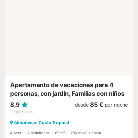
VUT/GR/06901 // Reg. Nr.:
ESFCTU0000180160005521270000000000000000VUT/GR/06
Apartamento de vacaciones para 4
personas, con jardín, Familias con niños
8,9
85 €
desde
por noche
33
opiniones
Almuñecar, Costa Tropical
4 pers.
2 dormitorios
69 m²
250 m de la costa