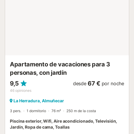
Federico García Lorca Granada, están a aproximadamente
1 hora y 5 minutos (90 km) en coche. Se permite fumar en
el interior. Ten en cuenta que durante tu estancia pueden
existir normativas gubernamentales sobre el uso del agua,
que podrían afectar el acceso a la piscina, el riego del
jardín o limitar el uso del agua del grifo....
Apartamento de vacaciones para 3
personas, con jardín
9,5
67 €
desde
por noche
46
opiniones
La Herradura, Almuñecar
3 pers.
1 dormitorio
76 m²
250 m de la costa
Piscina exterior, Wifi, Aire acondicionado, Televisión,
Jardín, Ropa de cama, Toallas