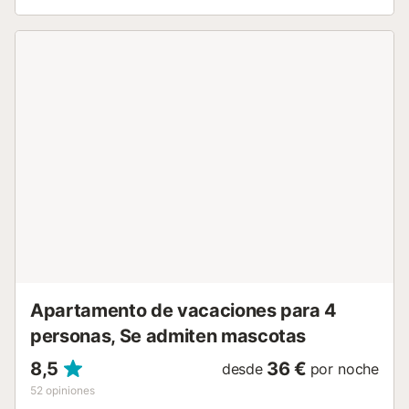
disponible bajo petición. El dormitorio dispone de 1 cama
doble y el salón de 1 sofá cama para 2 personas. La zona
privada al aire libre incluye un balcón. Además, hay una
zona exterior compartida con piscina, jardín, piscina
infantil y ducha exterior, disponible para su uso. Disfrute
de la piscina y de las tranquilas vistas al mar y a las
montañas cercanas. Distancias a pie o en coche:
restaurante más cercano a 43 m, cafetería a 144 m, bar a
43 m, supermercado a 698 m y playa Puerta del
Mar/Fuentepiedra a 130 m. El aeropuerto más cercano
está a 88,6 km. Hay aparcamiento comunitario gratuito
disponible en la propiedad. Se admiten mascotas bajo
petición. Las fiestas están prohibidas. El Wi-Fi es apto para
videollamadas. La propiedad no tiene escalones en el
acceso ni en el interior. Hay cámaras de seguridad en el
complejo y personal de seguridad las 24 horas. Las toallas
y sábanas está...
Apartamento de vacaciones para 4
personas, Se admiten mascotas
8,5
36 €
desde
por noche
52
opiniones