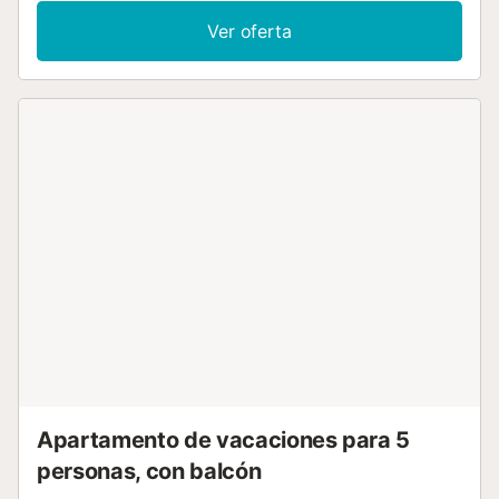
podéis disponer de cuna y trona. La zona exterior privada
Ver oferta
incluye un balcón, y hay una zona compartida con
muebles de jardín. El apartamento está cerca de Puerto
Marina del Este y a solo 1 a 12 minutos andando (59 a 993
m) de restaurantes, cafeterías, bares y supermercados. Se
encuentra directamente en la pintoresca playa de
Cotobro. El aeropuerto de Málaga-Costa del Sol está a
aproximadamente 1 hora y 2 minutos (86,3 km) en coche.
No se permiten eventos. Se permite el check-in tardío
después de las 21:00 por un suplemento. El edificio
dispone de ascensor y plaza de aparcamiento privada,
adecuada para coches medianos o pequeños....
Apartamento de vacaciones para 5
personas, con balcón