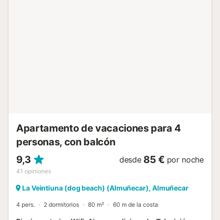
televisión. El gran atractivo de la propiedad es su balcón
privado, desde el que se pueden disfrutar de fantásticas
vistas al mar, perfecto para relajarse mientras tomas un
café por la mañana o una copa al atardecer. En la planta
baja del edificio encontrarás bares y cafeterías, ideales
para desayunar, tomar algo o disfrutar de la animada vida
local. Para aparcar, hay plazas disponibles para coches
medianos en un edificio cercano a 200 m, aunque este
servicio está disponible por un extra. La playa de guijarros
se encuentra justo delante del edificio, cruzando una calle.
El edificio dispone de ascensor y acepta mascotas, lo que
lo hace ideal para familias o pequeños ...
Apartamento de vacaciones para 4
personas, con balcón
9,3
85 €
desde
por noche
41
opiniones
La Veintiuna (dog beach) (Almuñecar), Almuñecar
4 pers.
2 dormitorios
80 m²
60 m de la costa