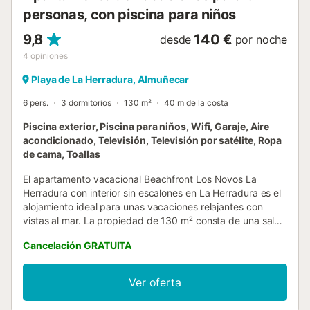
personas, con piscina para niños
9,8
140 €
desde
por noche
4
opiniones
Playa de La Herradura, Almuñecar
6 pers.
3 dormitorios
130 m²
40 m de la costa
Piscina exterior, Piscina para niños, Wifi, Garaje, Aire
acondicionado, Televisión, Televisión por satélite, Ropa
de cama, Toallas
El apartamento vacacional Beachfront Los Novos La
Herradura con interior sin escalones en La Herradura es el
alojamiento ideal para unas vacaciones relajantes con
vistas al mar. La propiedad de 130 m² consta de una sala
de estar, una cocina, 3 dormitorios y 2 baños y por lo tanto
Cancelación GRATUITA
puede acomodar a 6 personas. Los servicios adicionales
incluyen Wi-Fi de alta velocidad (apto para videollamadas)
con un espacio de trabajo dedicado para la oficina en
Ver oferta
casa, una smart TV con servicios de streaming, aire
acondicionado, un ventilador, así como una lavadora.