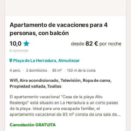
Apartamento de vacaciones para 4
personas, con balcón
10,0
82 €
desde
por noche
8
opiniones
Playa de La Herradura, Almuñecar
4 pers.
2 dormitorios
85 m²
150 m de la costa
Wifi, Aire acondicionado, Televisión, Ropa de cama,
Propiedad vallada, Toallas
El apartamento vacacional "Casa de la playa Alto
Realengo" está situado en La Herradura a un corto paseo
de la playa. Ideal para una escapada familiar, el
apartamento vacacional de 85 m² consta de una sala de
estar, una cocina bien equipada, 2 dormitorios y 2 baños,
Cancelación GRATUITA
por lo que puede alojar a 4 personas. Los servicios