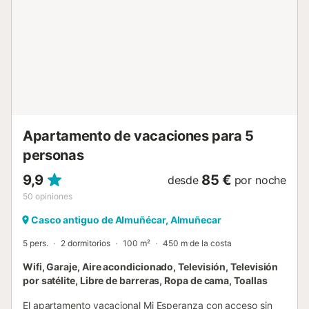
recinto. Se permite una mascota. No se permite fumar ni
celebrar eventos. Hay cámaras de seguridad y/o
dispositivos de grabación de audio en las instalaciones. El
anfitrión puede ofrecer una visita guiada por la ciudad.
Está prohibido hacer ruido de 24.00h a 08.00h....
Apartamento de vacaciones para 5
personas
9,9
85 €
desde
por noche
50
opiniones
Casco antiguo de Almuñécar, Almuñecar
5 pers.
2 dormitorios
100 m²
450 m de la costa
Wifi, Garaje, Aire acondicionado, Televisión, Televisión
por satélite, Libre de barreras, Ropa de cama, Toallas
El apartamento vacacional Mi Esperanza con acceso sin