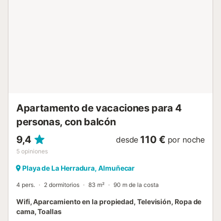
encuentra una parada de autobús para facilitar el
transporte. La propiedad está situada en un tercer piso sin
ascensor. En el edificio hay un bar y restaurante, además
de diversos bares, restaurantes y tiendas en las
inmediaciones. También hay escuelas de idiomas, de
buceo y centros deportivos cerca, ofreciendo muchas
opciones para mejorar vuestra estancia....
Apartamento de vacaciones para 4
personas, con balcón
9,4
110 €
desde
por noche
5
opiniones
Playa de La Herradura, Almuñecar
4 pers.
2 dormitorios
83 m²
90 m de la costa
Wifi, Aparcamiento en la propiedad, Televisión, Ropa de
cama, Toallas