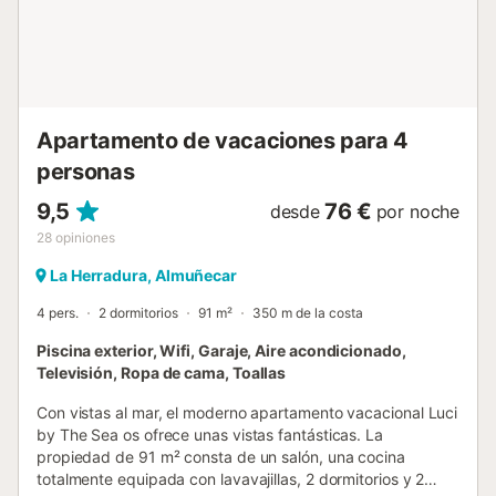
videollamadas. El alojamiento cuenta con acceso sin
escalones tanto en la entrada como en el interior. Se
incluyen toallas y ropa de cama. Las toallas de playa no
están incluidas. El edificio dispone de ascensor....
Apartamento de vacaciones para 4
personas
9,5
76 €
desde
por noche
28
opiniones
La Herradura, Almuñecar
4 pers.
2 dormitorios
91 m²
350 m de la costa
Piscina exterior, Wifi, Garaje, Aire acondicionado,
Televisión, Ropa de cama, Toallas
Con vistas al mar, el moderno apartamento vacacional Luci
by The Sea os ofrece unas vistas fantásticas. La
propiedad de 91 m² consta de un salón, una cocina
totalmente equipada con lavavajillas, 2 dormitorios y 2