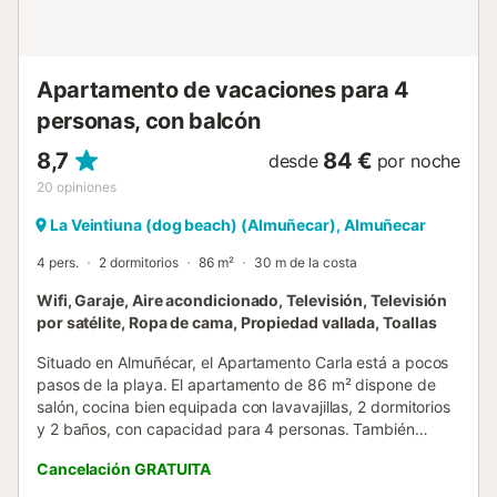
Apartamento de vacaciones para 4
personas, con balcón
8,7
84 €
desde
por noche
20
opiniones
La Veintiuna (dog beach) (Almuñecar), Almuñecar
4 pers.
2 dormitorios
86 m²
30 m de la costa
Wifi, Garaje, Aire acondicionado, Televisión, Televisión
por satélite, Ropa de cama, Propiedad vallada, Toallas
Situado en Almuñécar, el Apartamento Carla está a pocos
pasos de la playa. El apartamento de 86 m² dispone de
salón, cocina bien equipada con lavavajillas, 2 dormitorios
y 2 baños, con capacidad para 4 personas. También
ofrece Wi-Fi (apto para videollamadas), aire
Cancelación GRATUITA
acondicionado, TV por satélite, reproductor de DVD,
lavadora y secadora. Se admiten niños y, bajo petición,