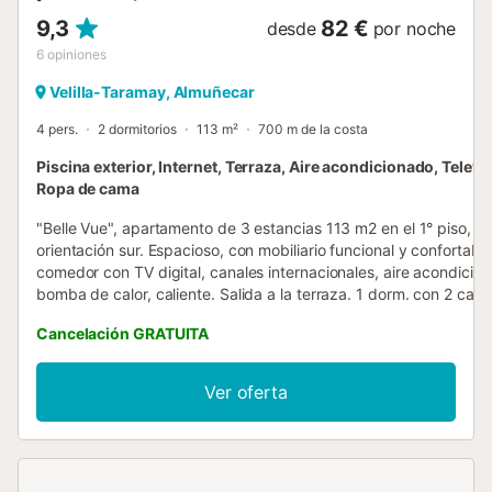
9,3
82 €
desde
por noche
6
opiniones
Velilla-Taramay, Almuñecar
4 pers.
2 dormitorios
113 m²
700 m de la costa
Piscina exterior, Internet, Terraza, Aire acondicionado, Televi
Ropa de cama
"Belle Vue", apartamento de 3 estancias 113 m2 en el 1° piso,
orientación sur. Espacioso, con mobiliario funcional y confortable
comedor con TV digital, canales internacionales, aire acondicio
bomba de calor, caliente. Salida a la terraza. 1 dorm. con 2 cam
cm, 200 cm de longitud), aire acondicionado y bomba de calor,
Cancelación GRATUITA
caliente. 1 dorm. con 1 cama de matrimonio (160 cm, 200 cm d
longitud), aire acondicionado y bomba de calor, caliente. Cocina
(horno, lavavajillas, 4 placas de vitrocerámica, tostadora, hervid
Ver oferta
agua eléctrico, microondas, congelador). Salida a la terraza.
Baño/ducha/WC. Terraza grande 50 m2. Muebles de terraza,
barbacoa, tumbonas. Vista panorámica al mar y a la localidad. E
alojamiento dispone de: lavadora, plancha, trona, cuna, secador
pelo. Internet (Wifi, gratis). A tener en cuenta: casa para no fum