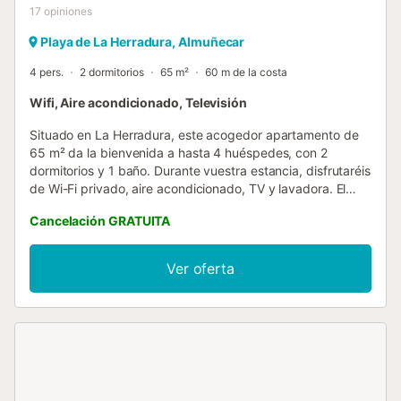
17
opiniones
Playa de La Herradura, Almuñecar
4 pers.
2 dormitorios
65 m²
60 m de la costa
Wifi, Aire acondicionado, Televisión
Situado en La Herradura, este acogedor apartamento de
65 m² da la bienvenida a hasta 4 huéspedes, con 2
dormitorios y 1 baño. Durante vuestra estancia, disfrutaréis
de Wi-Fi privado, aire acondicionado, TV y lavadora. El
apartamento ofrece impresionantes vistas a la montaña y
Cancelación GRATUITA
al mar, y el auto check-in facilita una llegada sencilla.
Podréis salir a la terraza compartida sin cubrir para
disfrutar de vistas panorámicas de 360 grados a las
Ver oferta
montañas y la bahía, además de contar con un balcón
privado. Ubicado en primera línea de playa, tendréis
acceso inmediato al mar y a diversas actividades
acuáticas y deportivas justo en la puerta. El aparcamiento
compartido está disponible en la propiedad y se permite la
estancia con mascotas. No se permiten eventos y es un
apartamento para no fumadores. A solo 50 metros se