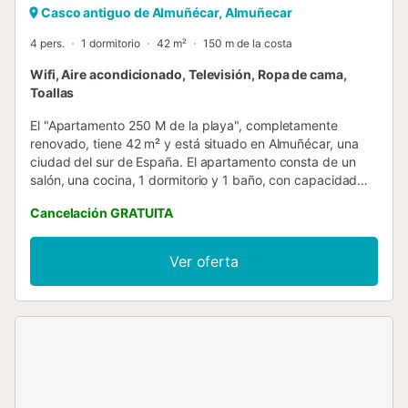
Casco antiguo de Almuñécar, Almuñecar
4 pers.
1 dormitorio
42 m²
150 m de la costa
Wifi, Aire acondicionado, Televisión, Ropa de cama,
Toallas
El "Apartamento 250 M de la playa", completamente
renovado, tiene 42 m² y está situado en Almuñécar, una
ciudad del sur de España. El apartamento consta de un
salón, una cocina, 1 dormitorio y 1 baño, con capacidad
para 4 personas. Ofrece Wi-Fi apto para videollamadas,
Cancelación GRATUITA
aire acondicionado, televisión, lavadora y secadora. Se
admiten niños y se dispone de cuna y trona para bebés. El
apartamento está idealmente ubicado en la parte alta (30
Ver oferta
m) del centro histórico de Almuñécar, a solo 20 m del
castillo, 100 m del museo, 150 m del parque botánico y
ornitológico, y 250 m del acuario. Además, se encuentra a
solo 3 o 4 minutos (270 a 300 m) de restaurantes,
cafeterías, bares y supermercados. La playa Puerta del
Mar se encuentra a 250 metros y la pintoresca Playa San
Cristóbal está a solo 8 minutos (600 m) a pie. Los
aeropuertos más cercanos, Málaga-Costa del Sol y