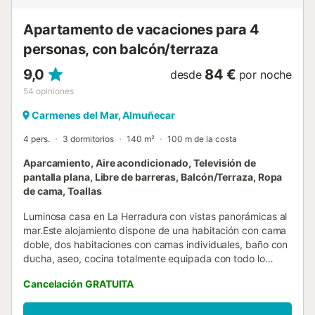
seguridad en el complejo y personal de seguridad las 24
horas. Las toal...
Apartamento de vacaciones para 4
personas, con balcón/terraza
9,0
84 €
desde
por noche
54
opiniones
Carmenes del Mar, Almuñecar
4 pers.
3 dormitorios
140 m²
100 m de la costa
Aparcamiento, Aire acondicionado, Televisión de
pantalla plana, Libre de barreras, Balcón/Terraza, Ropa
de cama, Toallas
Luminosa casa en La Herradura con vistas panorámicas al
mar.Este alojamiento dispone de una habitación con cama
doble, dos habitaciones con camas individuales, baño con
ducha, aseo, cocina totalmente equipada con todo lo
necesario, salón- comedor, y varias terrazas con vistas al
Cancelación GRATUITA
mar.¿A quien no le gusta despertarse con la brisa del
mediterráneo?La Herradura es conocida por sus
enamoradizas calas cristalinas y por la tranquilidad que se