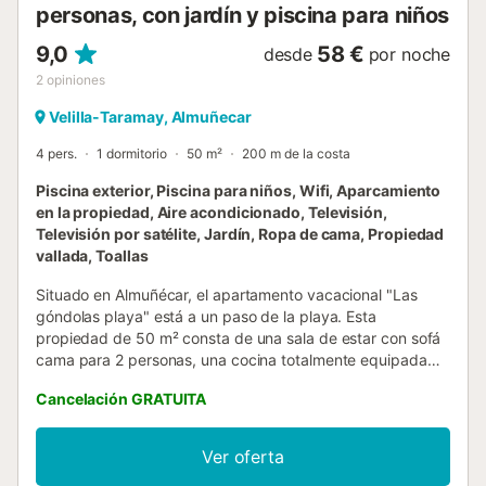
personas, con jardín y piscina para niños
9,0
58 €
desde
por noche
2
opiniones
Velilla-Taramay, Almuñecar
4 pers.
1 dormitorio
50 m²
200 m de la costa
Piscina exterior, Piscina para niños, Wifi, Aparcamiento
en la propiedad, Aire acondicionado, Televisión,
Televisión por satélite, Jardín, Ropa de cama, Propiedad
vallada, Toallas
Situado en Almuñécar, el apartamento vacacional "Las
góndolas playa" está a un paso de la playa. Esta
propiedad de 50 m² consta de una sala de estar con sofá
cama para 2 personas, una cocina totalmente equipada
con lavavajillas, 1 dormitorio y 1 baño, por lo que puede
Cancelación GRATUITA
alojar hasta 4 personas. Los servicios adicionales incluyen
Wi-Fi de alta velocidad, aire acondicionado y calefacción
en el dormitorio y el salón, lavadora y televisión por satélite
Ver oferta
(servicios de streaming disponibles). Una cuna está