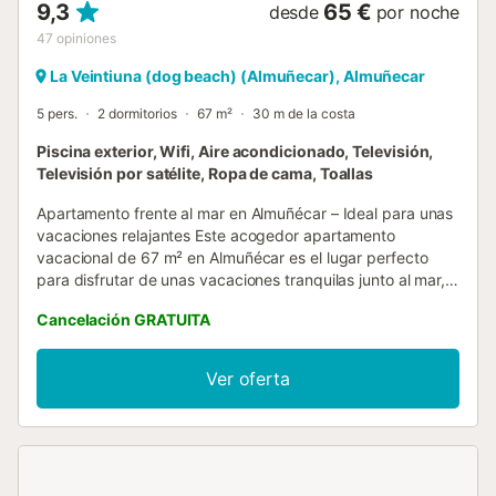
9,3
65 €
desde
por noche
47
opiniones
La Veintiuna (dog beach) (Almuñecar), Almuñecar
5 pers.
2 dormitorios
67 m²
30 m de la costa
Piscina exterior, Wifi, Aire acondicionado, Televisión,
Televisión por satélite, Ropa de cama, Toallas
Apartamento frente al mar en Almuñécar – Ideal para unas
vacaciones relajantes Este acogedor apartamento
vacacional de 67 m² en Almuñécar es el lugar perfecto
para disfrutar de unas vacaciones tranquilas junto al mar,
con todas las comodidades modernas a tu alcance. El
Cancelación GRATUITA
alojamiento cuenta con: • Sala de estar con sofá cama
para 1 persona • Cocina bien equipada para preparar tus
comidas con facilidad • 2 dormitorios: o Dormitorio 1: 2
Ver oferta
camas individuales o Dormitorio 2: 1 cama queen-size • 1
baño completo El apartamento tiene capacidad para hasta
5 personas y ofrece servicios adicionales como Wi-Fi de
alta velocidad (apto para videollamadas y trabajo remoto),
aire acondicionado y ventilador en el dormitorio, lavadora y