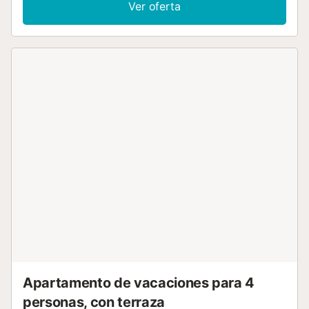
Ver oferta
respira en esta zona, genial para desconectar y para
disfrutar; ya que cuenta con una variedad de chiringuitos,
tiendas de ocio, restauración, y deportes acuáticos. Cerca
de este bonito pueblo podrás visitar las conocidas playas
de Almuñécar y Salobreña, asi como la capital; Granada.
Sin olvidar Sierra Nevada, ¿te imaginas estar por la
mañana en la viene y por la tarde en el mar?No hay mayor
placer que disfrutar de esta combinación, no dudes más y
reserva tu descanso....
Apartamento de vacaciones para 4
personas, con terraza