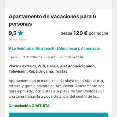
adaptada para personas con movilidad reducida y
usuarios de sillas de ruedas. Garaje con cargador para
coches elé...
Apartamento de vacaciones para 6
personas
9,5
120 €
desde
por noche
10
opiniones
La Veintiuna (dog beach) (Almuñecar), Almuñecar
6 pers.
3 dormitorios
92 m²
80 m de la costa
Piscina exterior, Wifi, Garaje, Aire acondicionado,
Televisión, Ropa de cama, Toallas
Apartamento en primera línea de playa con vistas al mar,
terraza y garaje privado en Almuñecar. Apartamento con
garaje privado, con vistas a la playa de San Cristobal. En
una zona tranquila a poca distancia del centro de la
ciudad de Almuñecar. Desde la terraza, su posición
Cancelación GRATUITA
elevada le da una vista maravillosa sobre la ciudad y el
mar. El apartamento tiene todo para que sus vacaciones