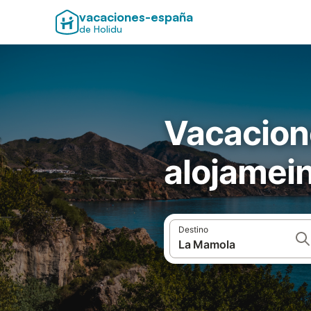
vacaciones-españa
de Holidu
Vacacion
alojamei
Destino