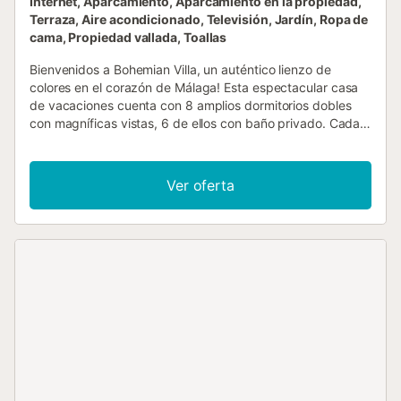
Internet, Aparcamiento, Aparcamiento en la propiedad,
Terraza, Aire acondicionado, Televisión, Jardín, Ropa de
cama, Propiedad vallada, Toallas
Bienvenidos a Bohemian Villa, un auténtico lienzo de
colores en el corazón de Málaga! Esta espectacular casa
de vacaciones cuenta con 8 amplios dormitorios dobles
con magníficas vistas, 6 de ellos con baño privado. Cada
estancia ha sido decorada con encanto y personalidad,
creando un ambiente acogedor y lleno de vida. Desde la
villa podrán disfrutar de impresionantes vistas al Valle del
Ver oferta
Guadalhorce y al castillo árabe del siglo X, que iluminado
por la noche ofrece una estampa realmente mágica. La
propiedad, sin vecinos directos, garantiza total privacidad
y dispone de una de las piscinas privadas más grandes de
la zona, ideal para relajarse y disfrutar de unas vacaciones
inolvidables. El exterior invita a desconectar: podrán tomar
el sol entre naranjos, refrescarse en la zona de bar,
organizar barbacoas y disfrutar de un amplio jardín donde
los más pequeños pueden jugar libremente. Bohemian Villa
es también el lugar perfecto para celebraciones privadas
como aniversarios, comuniones u otros eventos especiales.
El jardín puede acoger hasta 100 personas (bajo petición),