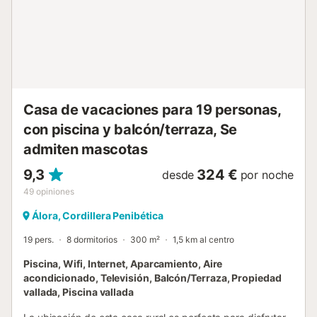
vehículos eléctricos, domótica, alarma, aire acondicionado
y calefacción en todas las estancias, escritorio para
trabajar, WiFi 100 Mb, etc. La vivienda, la piscina, el patío,
el acceso y el parking son totalmente independientes de
uso exclusivo para los huéspedes. No hay zonas comunes
ni compartidas. Otros aspectos destacables: Se ubica en
un pequeño barrio rural con apeadero de ferrocarril,
caminando solo hay un bar cercano por lo que es
Casa de vacaciones para 19 personas,
necesario usar vehículo para ir a supermercados,
con piscina y balcón/terraza, Se
restaurantes etc. Entorno rural,...
admiten mascotas
9,3
324 €
desde
por noche
49
opiniones
Álora, Cordillera Penibética
19 pers.
8 dormitorios
300 m²
1,5 km al centro
Piscina, Wifi, Internet, Aparcamiento, Aire
acondicionado, Televisión, Balcón/Terraza, Propiedad
vallada, Piscina vallada