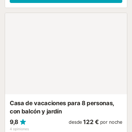
la finca proporcionan impresionantes vistas sobre las
montañas de los alrededores. Aire acondicionado frío/calor
en toda la casa. La zona exterior cuenta con una terraza
cubierta con barbacoa y comedor, donde disfrutar de
placenteros momentos de despejo con su familia y amigos,
mientras se deleita con los encantadores alrededores.
Dispone además de una piscina privada con tumbonas. Si
quieres llevar su mascota, por favor consulta con un
agente de reservas por el suplemento de limpieza. Tenga
en cuenta que el carril de acceso a la casa es típico de una
zona montañosa. Por lo tanto, toda su longitud (1.5 km) se
caracteriza por curvas y pendientes....
Casa de vacaciones para 8 personas,
con balcón y jardín
9,8
122 €
desde
por noche
4
opiniones