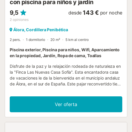
con piscina para niños y jardín
9,5
143 €
desde
por noche
2
opiniones
Álora, Cordillera Penibética
2 pers.
1 dormitorio
20 m²
5 km al centro
Piscina exterior, Piscina para niños, Wifi, Aparcamiento
en la propiedad, Jardín, Ropa de cama, Toallas
Disfrute de la paz y la relajación rodeada de naturaleza en
la "Finca Las Nuevas Casa Sofía". Esta encantadora casa
de vacaciones le da la bienvenida en el municipio andaluz
de Álora, en el sur de España. Este pajar reconvertido tiene
20m² y consta de un salón-comedor con una cocina bien
equipada, un dormitorio y un baño, por lo que tiene
capacidad para 2 personas. Los servicios adicionales
Ver oferta
incluyen Wi-Fi. En un lado de la casa hay una pequeña
terraza amueblada a la sombra de un antiguo algarrobo.
En el otro lado, desde el salón, se accede a un balcón,
también amueblado, con vistas al jardín y al paisaje
montañoso circundante. Aquí podrá relajarse con un buen