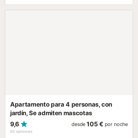
pertenencias. Además, posee un baño completo con
ducha y lavadora. La cocina y el salón están
completamente conectados, lo que hace que sea muy fácil
comunicarse entre ambos espacios. El salón está equipado
con un cómodo sofá y TV, donde podrás disfrutar con tus
series favoritas y la cocina está perfectamente organizada
para preparar deliciosas comidas. Su exterior merece una
mención especial, pues desde aquí podrás relajarte
tomando un buen café mientras disfrutas de las
espectaculares vistas que rodean a esta propiedad. Por
supuesto, su increíble piscina de uso privado, desde
donde poder relajarse con el sonido de la naturaleza, de
seguro te robará el corazón. El acceso a la vivienda es a
pie de carretera y está ubicada a tan solo 5 minutos en
coche del pueblo de Álora, donde se podrá encontrar todo
lo necesario para su estancia (farmacia, supermercado,
centro de salud, etc). Para los más aventu...
Apartamento para 4 personas, con
jardín, Se admiten mascotas
9,6
105 €
desde
por noche
63
opiniones