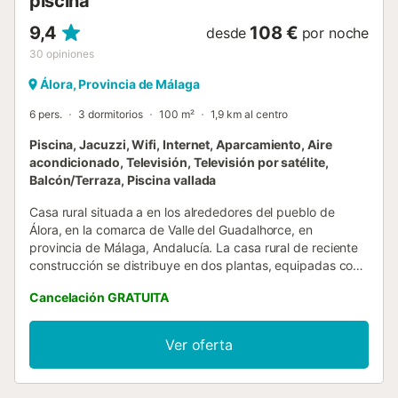
piscina
9,4
108 €
desde
por noche
30
opiniones
Álora, Provincia de Málaga
6 pers.
3 dormitorios
100 m²
1,9 km al centro
Piscina, Jacuzzi, Wifi, Internet, Aparcamiento, Aire
acondicionado, Televisión, Televisión por satélite,
Balcón/Terraza, Piscina vallada
Casa rural situada a en los alrededores del pueblo de
Álora, en la comarca de Valle del Guadalhorce, en
provincia de Málaga, Andalucía. La casa rural de reciente
construcción se distribuye en dos plantas, equipadas con
mobiliario completo, AACC y calefacción. En la primera
Cancelación GRATUITA
planta se encuentran dos habitaciones, una con una cama
de matrimonio y cuarto de baño privado con bañera
hidromasaje, y una con dos camas individuales, además
Ver oferta
de un cuarto de baño con plato de ducha. En el caso de
una reserva de siete personas se pondrá una cama
individual en uno de los dormitorios de la primera planta.