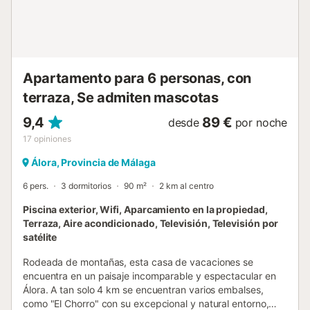
y en el interior hay una amplia sala con preciosas vistas,
ideal para reuniones y celebraciones. Ubicada a tan solo 1
km del encantador pueblo blanco de Álora, la villa es una
base ideal para descubrir Andalucía. A corta distancia se
encuentran destinos como Ronda o Marbella, y en solo 45
Apartamento para 6 personas, con
minutos podrán disfrutar d...
terraza, Se admiten mascotas
9,4
89 €
desde
por noche
17
opiniones
Álora, Provincia de Málaga
6 pers.
3 dormitorios
90 m²
2 km al centro
Piscina exterior, Wifi, Aparcamiento en la propiedad,
Terraza, Aire acondicionado, Televisión, Televisión por
satélite
Rodeada de montañas, esta casa de vacaciones se
encuentra en un paisaje incomparable y espectacular en
Álora. A tan solo 4 km se encuentran varios embalses,
como "El Chorro" con su excepcional y natural entorno,