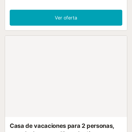
que invita a numerosas actividades de ocio, entre ellas el
famoso "Caminito del Rey". En medio de esta zona
privilegiada se encuentra esta casa con magníficas vistas.
Ver oferta
El interior es confortable y acogedor. La cocina está
abierta al salón y totalmente equipada. Desde la terraza se
puede ver el río Guadalhorce. Mascotas bajo petición....
Casa de vacaciones para 2 personas,