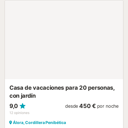
La misma planta presenta también un salón comedor con
chimenea y una cocina americana totalmente equipada,.
En la planta baja de la casa se encuentra un apartamento
con entrada independiente, el cual cuenta con un
dormitorio con dos camas individuales, un sofá cama para
dos personas y un cuarto de baño con plato de ducha. El
apartamento se abrirá bajo petición; en este caso se
cobrará por número de camas utilizadas (15€/cama por
noche) y no por el número de huéspedes. En el caso de
una reserva de 8 o más personas, se abrirá al
apartamento. La zona exterior cuenta con una grande
terraza cubierta, desde la cual se pueden divisar las
espectaculares vistas de las montañas que rodean esta
coqueta casa rural. En la terraza se encuentra una zona de
barbacoa de mampostería donde podrá cocinar delicio...
Casa de vacaciones para 20 personas,
con jardín
9,0
450 €
desde
por noche
12
opiniones
Álora, Cordillera Penibética