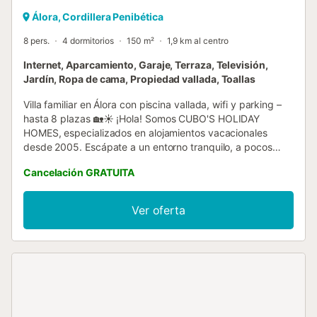
Álora, Cordillera Penibética
8 pers.
4 dormitorios
150 m²
1,9 km al centro
Internet, Aparcamiento, Garaje, Terraza, Televisión,
Jardín, Ropa de cama, Propiedad vallada, Toallas
Villa familiar en Álora con piscina vallada, wifi y parking –
hasta 8 plazas 🏡☀️ ¡Hola! Somos CUBO'S HOLIDAY
HOMES, especializados en alojamientos vacacionales
desde 2005. Escápate a un entorno tranquilo, a pocos
minutos del Caminito del Rey y los embalses del
Cancelación GRATUITA
Guadalhorce. Esta villa luminosa y práctica reúne todo
para unas vacaciones sin complicaciones en familia o con
amigos. Lo mejor de la casa ✅ Piscina privada vallada con
Ver oferta
tumbonas y amplia terraza amueblada para comer al aire
libre. ✅ Garaje trasero con 2 plazas (cierre con persiana
manual). ✅ Wi-Fi, Smart TV, barbacoa de carbón. ✅ Pet-
friendly, con cuna de viaje y trona disponibles. ✅ 6
ventiladores de techo (uno por dormitorio y dos en el
salón). No dispone de A/A. Distribución ✅ 4 dormitorios
(planta superior): ✅ 2 dormitorios con cama de matrimonio
(150 cm). ✅ 1 dormitorio con dos camas individuales (90