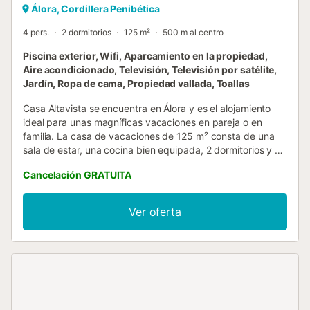
Álora, Cordillera Penibética
4 pers.
2 dormitorios
125 m²
500 m al centro
Piscina exterior, Wifi, Aparcamiento en la propiedad,
Aire acondicionado, Televisión, Televisión por satélite,
Jardín, Ropa de cama, Propiedad vallada, Toallas
Casa Altavista se encuentra en Álora y es el alojamiento
ideal para unas magníficas vacaciones en pareja o en
familia. La casa de vacaciones de 125 m² consta de una
sala de estar, una cocina bien equipada, 2 dormitorios y 1
baño, por lo que puede alojar a 5 personas. Los servicios
Cancelación GRATUITA
adicionales incluyen Wi-Fi fibra, aire
acondicionado/calefacción, ventiladores, lavadora y
lavavajillas. Situada en una gran finca de producción
Ver oferta
ecológica con 50.000 m² de superficie de árboles frutales
y olivar. La casa cuenta con una zona exterior privada con
piscina, jardín, muebles de jardín, terraza abierta y
barbacoa. No existen espacios compartidos, no hay otros
huéspedes. Distancia al restaurante más cercano: 750 m.
Distancia a la cafetería más cercana: 750 m. Distancia al
bar más cercano: 750 m. Distancia al supermercado más