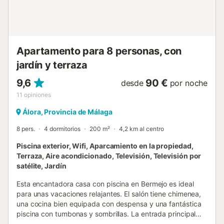
vivienda se realiza por una carretera de montaña con
curvas y baches característicos de la zona donde se ubica
la casa....
Apartamento para 8 personas, con
jardín y terraza
9,6
90 €
desde
por noche
11
opiniones
Álora, Provincia de Málaga
8 pers.
4 dormitorios
200 m²
4,2 km al centro
Piscina exterior, Wifi, Aparcamiento en la propiedad,
Terraza, Aire acondicionado, Televisión, Televisión por
satélite, Jardín
Esta encantadora casa con piscina en Bermejo es ideal
para unas vacaciones relajantes. El salón tiene chimenea,
una cocina bien equipada con despensa y una fantástica
piscina con tumbonas y sombrillas. La entrada principal
con su puerta de hierro forjado ornamentada, el porche