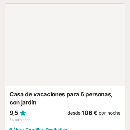
barbacoas y una gran piscina de agua salada....
Casa de vacaciones para 6 personas,
con jardín
9,5
106 €
desde
por noche
54
opiniones
Álora, Cordillera Penibética