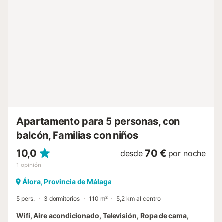
se admiten animales de compañía. Tenga en cuenta que,
ocasionalmente, pueden existir restricciones de agua
impuestas por las autoridades, de lo cual se informará a los
huéspedes si ocurre. La vivienda está protegida con
alarma antirrobo. La villa se encuentra al final del pueblo,
rodeada de campo y en plena naturaleza, con muy pocas
viviendas alrededor. Es posible la presencia de insectos o
la entrada ocasional de perros o gatos ajenos a la
propiedad, de lo cual se informa a los huéspedes. La feria
del pueblo se ...
Apartamento para 5 personas, con
balcón, Familias con niños
10,0
70 €
desde
por noche
1
opinión
Álora, Provincia de Málaga
5 pers.
3 dormitorios
110 m²
5,2 km al centro
Wifi, Aire acondicionado, Televisión, Ropa de cama,