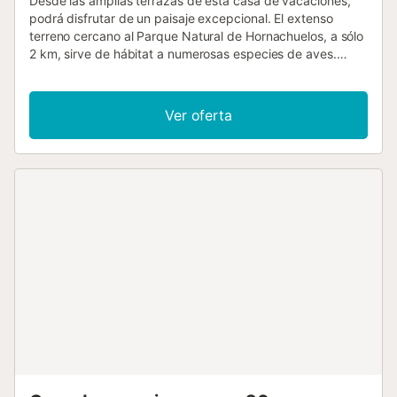
Desde las amplias terrazas de esta casa de vacaciones,
podrá disfrutar de un paisaje excepcional. El extenso
terreno cercano al Parque Natural de Hornachuelos, a sólo
2 km, sirve de hábitat a numerosas especies de aves.
Todos los aficionados a la pesca tendrán su recompensa
en el cercano río Bembezar. Justo al lado de la piscina hay
un porche cubierto de cañizo con cómodos muebles de
Ver oferta
jardín y una barbacoa móvil. Nada más entrar en la casa,
se sentirá inmediatamente como en casa en el luminoso
salón con chimenea, la hermosa biblioteca, el tradicional
techo de vigas y los muebles restaurados con esmero.
Numerosas actividades de ocio como senderismo,
piragüismo y excursiones en jeep por el parque natural
harán latir más rápido el corazón de todos los amantes de
la naturaleza. Buen punto de partida para visitar Córdoba
y Sevilla....