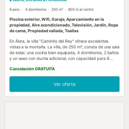
6 pers.
4 dormitorios
250 m²
800 m al centro
Piscina exterior, Wifi, Garaje, Aparcamiento en la
propiedad, Aire acondicionado, Televisión, Jardín, Ropa
de cama, Propiedad vallada, Toallas
En Álora, la villa "Caminito del Rey" ofrece excelentes
vistas a la montaña. La villa, de 250 m², consta de una sala
de estar, una cocina bien equipada, 4 dormitorios, 2 baños
y un aseo con ducha adicional, con capacidad para 6
personas. Entre los servicios adicionales se incluyen Wi-Fi
Cancelación GRATUITA
apto para videollamadas, aire acondicionado (en la planta
baja y en los tres dormitorios principales de esa planta),
lavadora y televisión. Una cuna y una trona están
Ver oferta
disponibles bajo petición. La villa dispone de una zona
exterior privada con piscina (4 x 3 m y 1,10 - 1,70 m de
profundidad), jardín, mobiliario de exterior, terraza
descubierta, balcón y barbacoa. Las distancias
aproximadas a pie o en coche son: restaurante más
cercano a 406 m, cafetería a 347 m, bar a 313 m,
supermercado a 441 m y la playa de los Álamos a 37,8 km.
Hay aparcamiento gratuito disponible en la propiedad. No