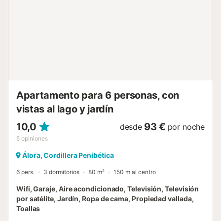
en las montañas cercanas. Hay 10 plazas de aparcamiento
disponibles en la propiedad. Las familias con niños son
bienvenidas. Se permite un máximo de 3 mascotas. No
está permitido fumar ni celebrar eventos. Tenga en cuenta
que, en caso de consumo excesivo de electricidad (más
de 30 kW al día), se aplicará una tarifa por kW. Se
solicitará un depósito en efectivo a la llegada, que se
reembolsará a la salida, siempre que no se produzcan
daños en ...
Apartamento para 6 personas, con
vistas al lago y jardín
10,0
93 €
desde
por noche
5
opiniones
Álora, Cordillera Penibética
6 pers.
3 dormitorios
80 m²
150 m al centro
Wifi, Garaje, Aire acondicionado, Televisión, Televisión
por satélite, Jardín, Ropa de cama, Propiedad vallada,
Toallas