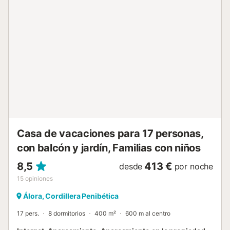
cercano: 800 m. Distancia a la playa: 39 km. Cerca del
Caminito del Rey (aprox. 15 km). Hay aparcamiento
gratuito disponible en la propiedad. Se admiten mascotas
bajo petición y hasta 20 kg. Cuna y trona disponibles bajo
petición....
Casa de vacaciones para 17 personas,
con balcón y jardín, Familias con niños
8,5
413 €
desde
por noche
15
opiniones
Álora, Cordillera Penibética
17 pers.
8 dormitorios
400 m²
600 m al centro