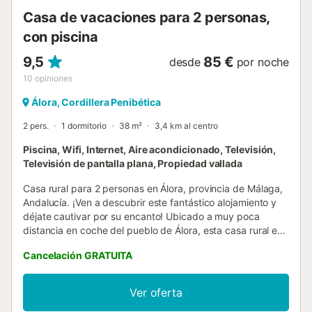
y horno de leña en el exterior. En la zona exterior dispone
Casa de vacaciones para 2 personas,
de barbacoa, horno de leña, dos neveras más de bebidas,
con piscina
piscina de agua sala...
9,5
85 €
desde
por noche
10
opiniones
Álora, Cordillera Penibética
2 pers.
1 dormitorio
38 m²
3,4 km al centro
Piscina, Wifi, Internet, Aire acondicionado, Televisión,
Televisión de pantalla plana, Propiedad vallada
Casa rural para 2 personas en Álora, provincia de Málaga,
Andalucía. ¡Ven a descubrir este fantástico alojamiento y
déjate cautivar por su encanto! Ubicado a muy poca
distancia en coche del pueblo de Álora, esta casa rural es
un verdadero paraíso escondido. Distribuido en una sola
Cancelación GRATUITA
planta, cuenta con un dormitorio con una cama de
matrimonio y una cama individual. El dormitorio está
equipado con aire acondicionado para las noches más
Ver oferta
calurosas y suficiente espacio para guardar todas tus