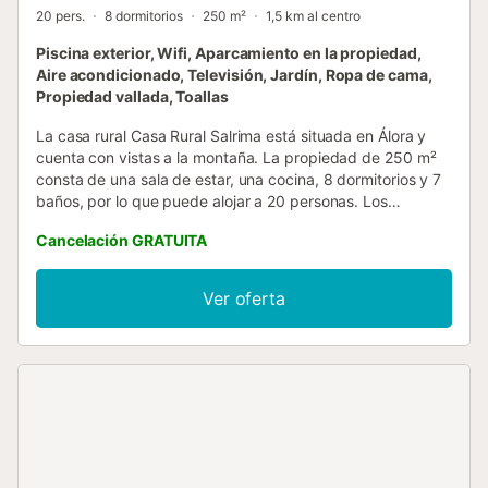
20 pers.
8 dormitorios
250 m²
1,5 km al centro
Piscina exterior, Wifi, Aparcamiento en la propiedad,
Aire acondicionado, Televisión, Jardín, Ropa de cama,
Propiedad vallada, Toallas
La casa rural Casa Rural Salrima está situada en Álora y
cuenta con vistas a la montaña. La propiedad de 250 m²
consta de una sala de estar, una cocina, 8 dormitorios y 7
baños, por lo que puede alojar a 20 personas. Los
servicios adicionales incluyen Wi-Fi de alta velocidad (apto
Cancelación GRATUITA
para videollamadas) con un espacio de trabajo dedicado
para la oficina en casa, una smart TV con servicios de
streaming, aire acondicionado, así como una lavadora.
Ver oferta
Esta propiedad cuenta con una zona exterior privada con
piscina, jardín, terraza cubierta y barbacoa. Para reservas
de más de 15 huéspedes, se puede acceder a un edificio
anexo con terraza. La casa rural está situada a poca
distancia de El Chorro, un famoso destino de escalada, y
del famoso Caminito del Rey, una impresionante ruta de
senderismo. Los amantes de la naturaleza también pueden
explorar las formaciones de piedra caliza de El Torcal, con
numerosas otras oportunidades de senderismo disponibles