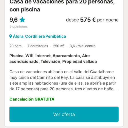
Casa de vacaciones para 20 personas,
con piscina
9,6
575 €
desde
por noche
9
opiniones
Álora, Cordillera Penibética
20 pers.
7 dormitorios
250 m²
3,6 km al centro
Piscina, Wifi, Internet, Aparcamiento, Aire
acondicionado, Televisión, Propiedad vallada
Casa de vacaciones ubicada en el Valle del Guadalhorce
muy cerca del Caminito del Rey. La casa se distribuye en
siete amplias habitaciones (una de ellas, se abriría a partir
de 17 personas) para 20 personas, tres cuartos de baño -
uno en suite y con bañera y los otros dos con plato de
Cancelación GRATUITA
ducha-, cocina totalmente equipada y salón comedor con
chimenea. También cuenta con aire acondicionado frío-
calor en todas las estancias y televisores de pantalla plana
Ver oferta
y mini neveras en todas las habitaciones. En el exterior se
puede disfrutar de un gran terreno con jardines, porches,