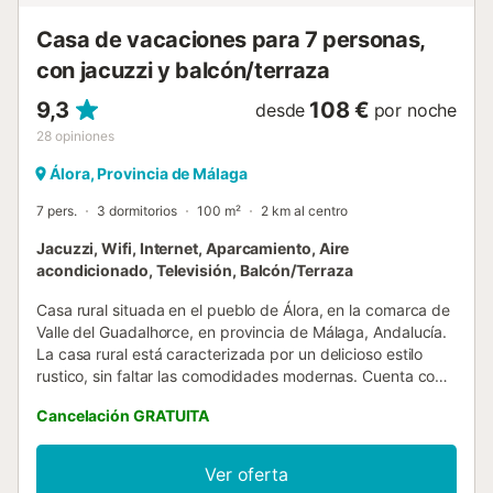
edificio dispone de ascensor. Este alquiler cuenta con
características de ahorro de luz y agua....
Casa de vacaciones para 7 personas,
con jacuzzi y balcón/terraza
9,3
108 €
desde
por noche
28
opiniones
Álora, Provincia de Málaga
7 pers.
3 dormitorios
100 m²
2 km al centro
Jacuzzi, Wifi, Internet, Aparcamiento, Aire
acondicionado, Televisión, Balcón/Terraza
Casa rural situada en el pueblo de Álora, en la comarca de
Valle del Guadalhorce, en provincia de Málaga, Andalucía.
La casa rural está caracterizada por un delicioso estilo
rustico, sin faltar las comodidades modernas. Cuenta con
tres habitaciones, dos con una cama de matrimonio cada
Cancelación GRATUITA
una y una con tres camas individuales, dos cuartos de
baño, uno con plato de ducha y el otro con bañera, un
amplio salón comedor con chimenea y una cocina
Ver oferta
americana totalmente equipada. Las enormes ventanas de