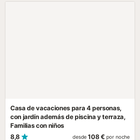
pueblo La Joya con tiendas de ultramarinos, panaderías,
restaurantes, estanco, farmacia, restaurantes locales etc.
Situada en el término de Antequera, en el centro de
Andalucía, resulta un emplazamiento ideal para visitar
lugares como Málaga (Marbella, Ronda, Antequera),
Granada, Córdoba y Sevilla. Otros lugares locales muy
cercanos de interés son El Chorro, El Torcal de Antequera,
Lobo-Park y el Dolmen de Menga. Una casa ideal para
descansar y desconectar de la rutina diaria!...
Casa de vacaciones para 4 personas,
con jardín además de piscina y terraza,
Familias con niños
8,8
108 €
desde
por noche