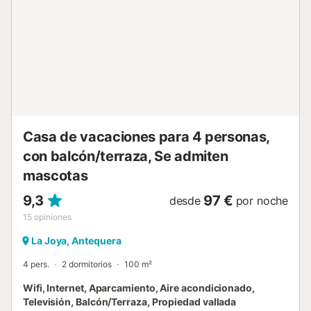
la Sierra de las Nieves, el Valle del Guadalhorce, el mar
Mediterráneo, Málaga y sus montes y al final Sierra Tejeda
y Almijara. A tan solo 15 min. de Antequera se convierte en
el lugar ideal para explorar Andalucía. A una hora de
camino se encuentra Granada, a una y media Ronda o
Córdoba y a algo menos de dos Sevilla. Sin embargo para
aquellos que buscan tranquilidad y sosiego, encontrarán el
lugar perfecto en El Encinar ya que su asilada situación
permite además de sus vistas de gozar del silencio....
Casa de vacaciones para 4 personas,
con balcón/terraza, Se admiten
mascotas
9,3
97 €
desde
por noche
15
opiniones
La Joya, Antequera
4 pers.
2 dormitorios
100 m²
Wifi, Internet, Aparcamiento, Aire acondicionado,
Televisión, Balcón/Terraza, Propiedad vallada