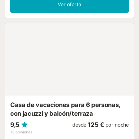
ducha. El espacioso salón comedor cuenta con una
Ver oferta
chimenea y la cocina independiente tiene todo lo que
usted pueda necesitar a lo largo de sus vacaciones en
esta villa maravillosa. En cuanto llegue al patio interior,
usted será transportado a otra época, en un entorno de
total privacidad. La atmósfera de Al-Andalus puede
sentirse en cualquier lado. Desde la piscina privada con
azulejos, rodeada por tumbonas, a las puertas con forma
de arco que llevan a un área de divertimiento, donde
usted encontrará incluso una mesa de ping-pong. La villa
también tiene una barbacoa. El acceso a la casa se
efectúa a través de un carril asfaltado....
Casa de vacaciones para 6 personas,
con jacuzzi y balcón/terraza
9,5
125 €
desde
por noche
13
opiniones