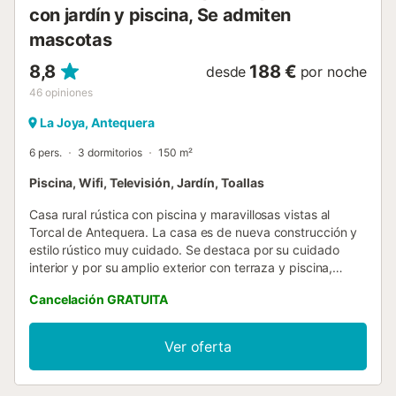
con jardín y piscina, Se admiten
mascotas
8,8
188 €
desde
por noche
46
opiniones
La Joya, Antequera
6 pers.
3 dormitorios
150 m²
Piscina, Wifi, Televisión, Jardín, Toallas
Casa rural rústica con piscina y maravillosas vistas al
Torcal de Antequera. La casa es de nueva construcción y
estilo rústico muy cuidado. Se destaca por su cuidado
interior y por su amplio exterior con terraza y piscina,
destacando sus maravillosas vistas, desde donde se
Cancelación GRATUITA
puede divisar el Mar Mediterráneo. La casa se encuentra
en un lugar completamente tranquilo, cerca de la ladera
Sur del Torcal de Antequera, lugar estratégicamente
Ver oferta
situado en el centro de Andalucia, cuyas extensas vistas
se expanden por los montes y pueblos del territorio de
Málaga. A 2 minutos de distancia podemos encontrar el