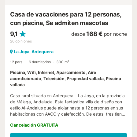
Tejeda y Almijara. La piscina es ideal para refrescarse y
tomar el sol mientras los niños juegan en el amplio jardín,
Casa de vacaciones para 12 personas,
aunque hay quien prefiere resguardarse a la somb...
con piscina, Se admiten mascotas
9,1
168 €
desde
por noche
26
opiniones
La Joya, Antequera
12 pers.
6 dormitorios
300 m²
Piscina, Wifi, Internet, Aparcamiento, Aire
acondicionado, Televisión, Propiedad vallada, Piscina
vallada
Casa rural situada en Antequera – La Joya, en la provincia
de Málaga, Andalucía. Esta fantástica villa de diseño con
estilo Al-Andalus puede alojar hasta a 12 personas en sus
habitaciones con AACC y calefacción. De estas, tres tienen
una cama doble cada una, y las otras tres, dos camas
Cancelación GRATUITA
individuales cada una. La casa también cuenta con seis
cuartos de baño, dos con bañera y cuatro con plato de