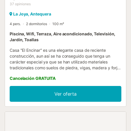
37
opiniones
La Joya, Antequera
4 pers.
2 dormitorios
100 m²
Piscina, Wifi, Terraza, Aire acondicionado, Televisión,
Jardín, Toallas
Casa "El Encinar" es una elegante casa de reciente
construcción, aun así se ha conseguido que tenga un
carácter especial ya que se han utilizado materiales
tradicionales como suelos de piedra, vigas, madera y forja.
Consta de dos amplios dormitorios con baño, uno con
Cancelación GRATUITA
cama matrimonial y otro con dos camas, un gran salón con
chimenea, una cocina totalmente equipada con
microondas, frigo-congelador, menaje, horno, tostadora,
Ver oferta
lavavajillas, lavadora, etc. Y fuera un jardín privado con
mobiliario, piscina privada y barbacoa. Casa El Encinar,
como bien su nombre indica, está rodeada de encinas
centenarias. En un singular paraje en lo alto de una loma,
con unas vistas espectaculares y dentro de un recinto
cerrado. Desde su terraza se divisan la Serranía de Ronda,