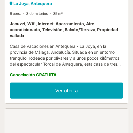
La Joya, Antequera
6 pers.
3 dormitorios
85 m²
Jacuzzi, Wifi, Internet, Aparcamiento, Aire
acondicionado, Televisión, Balcón/Terraza, Propiedad
vallada
Casa de vacaciones en Antequera - La Joya, en la
provincia de Málaga, Andalucía. Situada en un entorno
tranquilo, rodeada por olivares y a unos pocos kilómetros
del espectacular Torcal de Antequera, esta casa de tres
dormitorios ofrece todas las comodidades que necesitará
Cancelación GRATUITA
para pasar unas vacaciones verdaderamente relajantes. El
dormitorio principal presenta una cama doble y un cuarto
de baño en suite con bañera; hay otro dormitorio con una
Ver oferta
cama de matrimonio y un tercer dormitorio con dos camas
individuales. Todos disponen de radiadores eléctricos. El
segundo cuarto de baño, que también se considera como
el principal, cuenta con una fantástica bañera hidromasaje,
de la cual será difícil salir después de pasar todo el día
descubriendo los encantos de Antequera. La zona de
estar se compone de un salón comedor con una gran