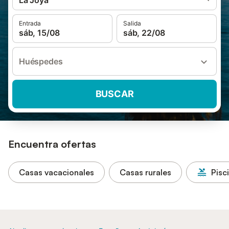
La Joya
Entrada
Salida
sáb, 15/08
sáb, 22/08
Huéspedes
BUSCAR
Encuentra ofertas
Casas vacacionales
Casas rurales
Pisc