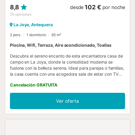
8,8
102 €
desde
por noche
25
opiniones
La Joya, Antequera
2 pers.
1 dormitorio
65 m²
Piscina, Wifi, Terraza, Aire acondicionado, Toallas
Descubra el sereno encanto de esta encantadora casa de
campo en La Joya, donde la comodidad moderna se
fusiona con la belleza serena. Ideal para parejas o familias,
la casa cuenta con una acogedora sala de estar con TV
digital, una acogedora chimenea, aire acondicionado y
Cancelación GRATUITA
equipo de música, perfectos para tardes relajantes. La
cocina totalmente equipada, con horno, microondas y
lavadora, facilita la preparación de comidas, permitiéndole
Ver oferta
disfrutar de deliciosas comidas caseras durante su
estancia. El íntimo dormitorio cuenta con una cómoda
cama doble, lo que garantiza noches de descanso
reparador, mientras que el baño ofrece una bañera y
ducha revitalizantes para una relajación total. Salga a su
jardín privado techado, donde encontrará muebles de