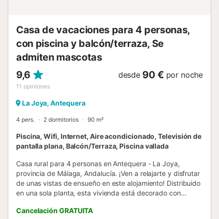
durante tu estancia, se puede dar este servicio por una
extra carga de 30€....
Casa de vacaciones para 4 personas,
con piscina y balcón/terraza, Se
admiten mascotas
9,6
90 €
desde
por noche
11
opiniones
La Joya, Antequera
4 pers.
2 dormitorios
90 m²
Piscina, Wifi, Internet, Aire acondicionado, Televisión de
pantalla plana, Balcón/Terraza, Piscina vallada
Casa rural para 4 personas en Antequera - La Joya,
provincia de Málaga, Andalucía. ¡Ven a relajarte y disfrutar
de unas vistas de ensueño en este alojamiento! Distribuido
en una sola planta, esta vivienda está decorado con
mucho mimo, cuidando hasta el más mínimo detalle. Se
Cancelación GRATUITA
distribuye en dos dormitorios, ambos con capacidad doble