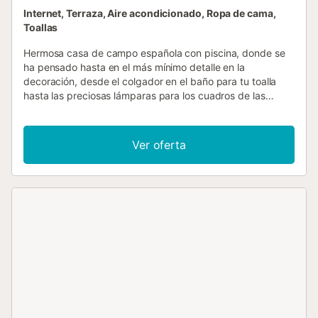
Internet, Terraza, Aire acondicionado, Ropa de cama,
Toallas
Hermosa casa de campo española con piscina, donde se
ha pensado hasta en el más mínimo detalle en la
decoración, desde el colgador en el baño para tu toalla
hasta las preciosas lámparas para los cuadros de las
paredes pintados específicamente para la casa por la
artista noruega Jane Rasmussen, cuando alquiló la casa
por primera vez. La casa de campo está situada en las
Ver oferta
montañas de Algarrobo, a solo 3 km del pueblo más
cercano y a 6 km de la playa. La villa está situada en un
entorno tranquilo y pintoresco con una impresionante vista
panorámica de las montañas y la costa. Incluso es posible
ver hasta Málaga, y en días muy despejados se pueden
ver las montañas del Rif en África. La villa tiene 145 m2 de
superficie habitable y está decorada en un hermoso estilo
rústico con techos altos y muchos detalles finos. La casa
de campo tiene 2 niveles e incluye en la planta baja: Un
gran vestíbulo estético con escalera que conduce al
primer piso, agradable salón-comedor y una cocina en
conexión abierta. La cocina está muy bien equipada con