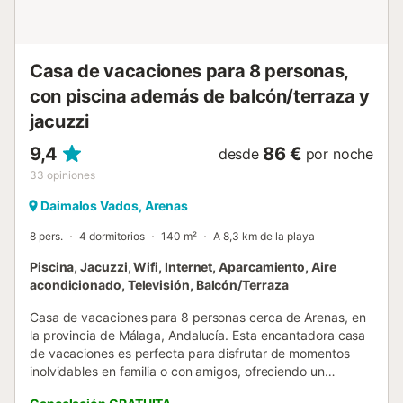
lavavajillas, vitrocerámica y horno. Hay acceso directo
desde la cocina a la terraza y zona de barbacoa. Hay 3
amplios y cómodos dormitorios dobles, todos con armarios
empotrados, aire acondicionado y ventiladores de techo.
Casa de vacaciones para 8 personas,
Dormitorio principal con baño en suite. En la planta baja
con piscina además de balcón/terraza y
también hay un lavadero y trastero con lavadora. En el
primer piso encontr...
jacuzzi
9,4
86 €
desde
por noche
33
opiniones
Daimalos Vados, Arenas
8 pers.
4 dormitorios
140 m²
A 8,3 km de la playa
Piscina, Jacuzzi, Wifi, Internet, Aparcamiento, Aire
acondicionado, Televisión, Balcón/Terraza
Casa de vacaciones para 8 personas cerca de Arenas, en
la provincia de Málaga, Andalucía. Esta encantadora casa
de vacaciones es perfecta para disfrutar de momentos
inolvidables en familia o con amigos, ofreciendo un
equilibrio entre comodidad y estilo en un entorno tranquilo