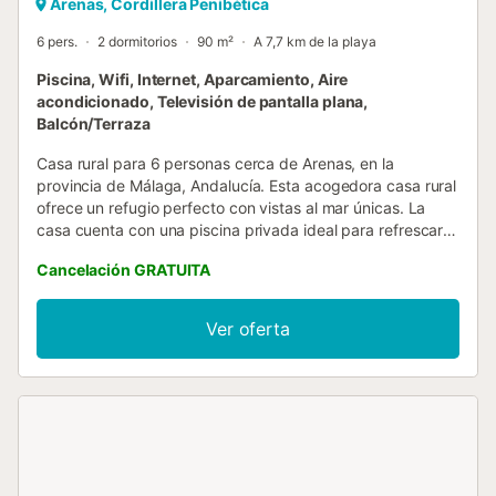
Arenas, Cordillera Penibética
6 pers.
2 dormitorios
90 m²
A 7,7 km de la playa
Piscina, Wifi, Internet, Aparcamiento, Aire
acondicionado, Televisión de pantalla plana,
Balcón/Terraza
Casa rural para 6 personas cerca de Arenas, en la
provincia de Málaga, Andalucía. Esta acogedora casa rural
ofrece un refugio perfecto con vistas al mar únicas. La
casa cuenta con una piscina privada ideal para refrescarte
en los días soleados. Cada dormitorio está equipado con
Cancelación GRATUITA
su propio aire acondicionado, asegurando total
comodidad. La vivienda se distribuye en una sola planta
que incluye dos dormitorios, uno con cama de matrimonio
Ver oferta
y otro con dos camas individuales y una cama de
matrimonio, además de un baño con ducha. Su cocina
está completamente equipada y se conecta al cálido salón
con chimenea, perfecto para reuniones familiares. La
terraza es el rincón ideal para disfrutar de las comidas al
aire libre gracias a su barbacoa de obra, mientras el
paisaje de las colinas se despliega a tu alrededor. Los
exteriores de la casa invitan al descanso y la