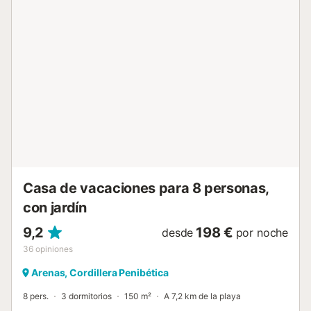
que puedes ver en las fotos es el trastero de los
propietarios, el cual permanece cerrado para garantizar
privacidad completa para ti y tu familia. La habitación
principal, cuya decoración clara proporciona una
atmósfera acogedora, está equipado con un cómodo sofá
en forma de L y una preciosa televisión, además de una
mesa de comedor y acceso a la cocina independiente
completamente equipada. Tres dormitorios y dos cuartos
de baño completan la distribución de la casa: el dormitorio
principal cuenta con una cama de matrimonio y dispone
de un cuarto de baño ensuite con bañera; los otros dos
dormitorios dobles (uno con cama de matrimonio y el otro
con dos camas individuales) compa...
Casa de vacaciones para 8 personas,
con jardín
9,2
198 €
desde
por noche
36
opiniones
Arenas, Cordillera Penibética
8 pers.
3 dormitorios
150 m²
A 7,2 km de la playa