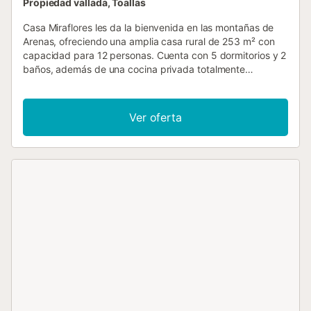
Propiedad vallada, Toallas
Casa Miraflores les da la bienvenida en las montañas de
Arenas, ofreciendo una amplia casa rural de 253 m² con
capacidad para 12 personas. Cuenta con 5 dormitorios y 2
baños, además de una cocina privada totalmente
equipada. La propiedad ofrece vistas a la montaña y al
mar, Wi-Fi apto para videollamadas, TV, ventilador,
lavadora, espacio de trabajo, cuna y trona. En el lugar se
Ver oferta
producen productos típicos de la zona como mangos,
aguacates, almendras, uvas, vino y aceite de oliva. Podrán
relajarse en el jardín privado, en dos terrazas cubiertas, o
disfrutar de comidas preparadas en la barbacoa y horno
de leña privados. La piscina exterior privada está
disponible todo el año, creando un ambiente chill-out tanto
de día como de noche en este entorno tranquilo y
luminoso. Tendrán acceso a cinco plazas de aparcamiento
compartidas en la propiedad. Se admiten mascotas previa
consulta. No se permiten eventos. La ubicación está a 3
km del pueblo de Arenas y se recomienda llegar en coche
debido a un camino de subida de 1.350 m, con curvas y
tramos mayormente sin asfaltar. En la zona pueden
disfrutar de senderismo, trail running, ciclismo, BTT y