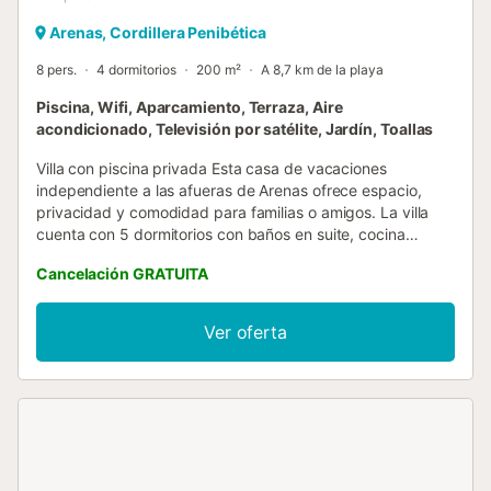
Arenas, Cordillera Penibética
8 pers.
4 dormitorios
200 m²
A 8,7 km de la playa
Piscina, Wifi, Aparcamiento, Terraza, Aire
acondicionado, Televisión por satélite, Jardín, Toallas
Villa con piscina privada Esta casa de vacaciones
independiente a las afueras de Arenas ofrece espacio,
privacidad y comodidad para familias o amigos. La villa
cuenta con 5 dormitorios con baños en suite, cocina
americana totalmente equipada, salón-comedor con TV,
Cancelación GRATUITA
equipo de música y chimenea, además de aire
acondicionado y calefacción por suelo radiante. En el
exterior, disfrute de una piscina privada de 10x5 m, jardín
Ver oferta
amueblado, terrazas para barbacoas y pista de tenis. Hay
aparcamiento disponible en la propiedad y se admiten
mascotas, lo que la hace ideal para que sus mascotas se
unan a la diversión. Explore el exterior Rodeada de
montañas y vistas al Mediterráneo, la propiedad ofrece
fácil acceso a paseos por la naturaleza, rutas de
senderismo y rutas panorámicas. Los dueños de mascotas