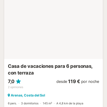
propiedad ofrece una piscina privada de 5 metros por 9
metros rodeada de una terraza de madera y áreas verdes
bien cuidadas, perfectas para relajarse y disfrutar del
clima mediterráneo. Su piscina privada y climatizada
únicamente de abril a octubre, que se calienta por merdia
de una bomba de calor y que permite un agredable baño
con temperaturas entre 20º- 28º (dependiendo de la
temperatura exterior). La zona de comedor al aire libre
proporciona un lugar idílico para disfrutar de comidas al
fresco con vistas a las montañas. Cada rincón de esta
casa ha sido diseñado pensando en la comodidad y la
estética, haciéndola ideal para quienes buscan un refugio
tranquilo en un entorno rural impresionante....
Casa de vacaciones para 6 personas,
con terraza
7,0
119 €
desde
por noche
2
opiniones
Arenas, Costa del Sol
6 pers.
3 dormitorios
145 m²
A 4,8 km de la playa