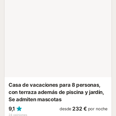
ambiente relajante. El salón es espacioso y cuenta con un
área de comedor y una zona de estar con sofás cómodos.
En el exterior, la casa ofrece amplias terrazas con zonas
de estar y comedor al aire libre, además de una atractiva
piscina que se convierte en el centro de la vida al aire libre
durante los meses más cálidos. Junto a la piscina, una
jacuzzi ofrece un toque de lujo y es perfecta para relajarse
mientras se disfruta del paisaje. Esta propiedad no solo es
un hogar lejos del hogar sino también un pedacito de
paraíso en la tierra, ideal para aquellos que buscan un
escape natural con todas las comodidades del hogar. El
acceso a la casa se realiza por un camino rural que
atraviesa un paisaje rural tipico de la zona con curvas y
pendientes....
Casa de vacaciones para 8 personas,
con terraza además de piscina y jardín,
Se admiten mascotas
9,1
232 €
desde
por noche
24
opiniones