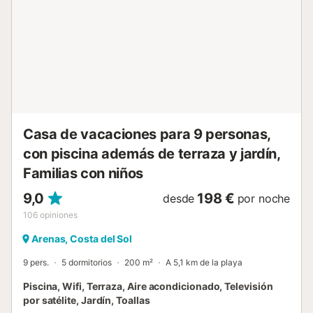
sobre el agua en el momento de su visita, lo que puede
afectar el uso de la piscina, el riego del jardín o limitar el
uso del agua del grifo....
Casa de vacaciones para 9 personas,
con piscina además de terraza y jardín,
Familias con niños
9,0
198 €
desde
por noche
106
opiniones
Arenas, Costa del Sol
9 pers.
5 dormitorios
200 m²
A 5,1 km de la playa
Piscina, Wifi, Terraza, Aire acondicionado, Televisión
por satélite, Jardín, Toallas