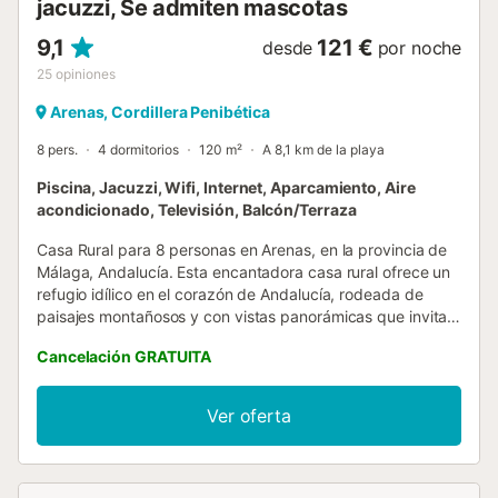
jacuzzi, Se admiten mascotas
9,1
121 €
desde
por noche
25
opiniones
Arenas, Cordillera Penibética
8 pers.
4 dormitorios
120 m²
A 8,1 km de la playa
Piscina, Jacuzzi, Wifi, Internet, Aparcamiento, Aire
acondicionado, Televisión, Balcón/Terraza
Casa Rural para 8 personas en Arenas, en la provincia de
Málaga, Andalucía. Esta encantadora casa rural ofrece un
refugio idílico en el corazón de Andalucía, rodeada de
paisajes montañosos y con vistas panorámicas que invitan
al descanso y la desconexión. La propiedad cuenta con un
Cancelación GRATUITA
interior cálido y acogedor, decorado en tonos suaves y
equipado con todas las comodidades modernas,
incluyendo aire acondicionado en todas las estancias para
Ver oferta
garantizar el confort durante todo el año. Las habitaciones
están elegantemente amuebladas. La cocina está
completamente equipada, con electrodomésticos
modernos, perfecta para preparar comidas en un