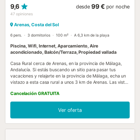
y el tercer ba...
9,6
99 €
desde
por noche
47
opiniones
Arenas, Costa del Sol
6 pers.
3 dormitorios
100 m²
A 6,3 km de la playa
Piscina, Wifi, Internet, Aparcamiento, Aire
acondicionado, Balcón/Terraza, Propiedad vallada
Casa Rural cerca de Arenas, en la provincia de Málaga,
Andalucía. Si estás buscando un sitio para pasar tus
vacaciones y relajarte en la provincia de Málaga, echa un
vistazo a esta casa rural a unos 3 km de Arenas. Las vistas
de ensueño y las comodidades proporcionadas en esta
Cancelación GRATUITA
villa te permiten disfrutar de tus vacaciones bien
merecidas en un entorno que difícilmente olvidarás.
Disfruta de las temperaturas cálidas de esta área de
Ver oferta
Andalucía mientras te enamoras de las vistas despejadas
que se extienden delante de tus ojos: el valle a tus pies,
decorados con varios pueblos y casas encaladas, se
mezcla delicadamente con el azul del mar Mediterráneo.
La casa se distribuye en una sola planta. La primera planta