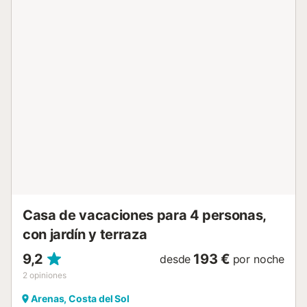
cerca de la playa. Hay 5 plazas de aparcamiento
disponibles en la propiedad y 2 plazas en el garaje. No se
permiten mascotas, fumar ni celebrar eventos. Parte de la
electricidad de esta propiedad se genera mediante
paneles fotovoltaicos. Tenga en cuenta que pueden existir
regulaciones gubernamentales sobre el uso del agua en el
momento de su visita, lo que podría afectar el uso de la
piscina, el riego del jardín o limitar el uso del agua del grifo.
Es necesario supervisar a los niños pequeños y no dejarlos
solos....
Casa de vacaciones para 4 personas,
con jardín y terraza
9,2
193 €
desde
por noche
2
opiniones
Arenas, Costa del Sol