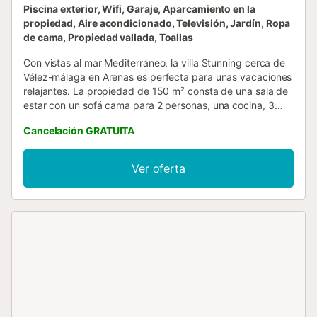
Piscina exterior, Wifi, Garaje, Aparcamiento en la
propiedad, Aire acondicionado, Televisión, Jardín, Ropa
de cama, Propiedad vallada, Toallas
Con vistas al mar Mediterráneo, la villa Stunning cerca de
Vélez-málaga en Arenas es perfecta para unas vacaciones
relajantes. La propiedad de 150 m² consta de una sala de
estar con un sofá cama para 2 personas, una cocina, 3
dormitorios y 2 baños, así como un aseo adicional, por lo
Cancelación GRATUITA
que puede alojar a 8 personas. Los servicios adicionales
incluyen Wi-Fi de alta velocidad (apto para
videollamadas), televisión, aire acondicionado y lavadora.
Ver oferta
También dispone de cuna y trona. Este alquiler de
vacaciones ofrece un espacio exterior exclusivo con
piscina, jardín, terrazas cubiertas y descubiertas,
barbacoa y ducha exterior. Hay 2 plazas de parking
disponibles en la propiedad, hay aparcamiento gratuito en
la calle y una plaza de aparcamiento disponible en un
garaje. Se permite un máximo de 2 mascotas. No está
permitido fumar en esta propiedad. Este establecimiento
ofrece un cómodo sistema de auto check-in. Tenga en
cuenta que puede haber regulaciones gubernamentales