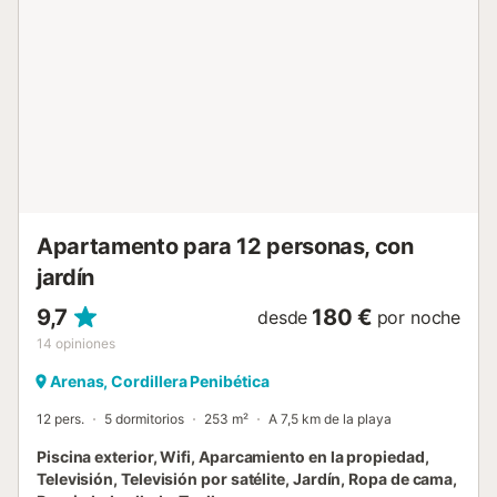
pueden explorar los senderos y jardines cercanos, donde
los perros son bienvenidos. Las playas infantiles de Torre
del Mar están a un corto trayecto en coche, mientras que
las excursiones culturales de un día a Vélez-Málaga,
Málaga capital o los pueblos costeros ofrecen visitas
turísticas, compras y experiencias históricas. Las familias
pueden disfrutar de los palmerales y olivos que rodean la
villa, combinando relajación con aventura al aire libre.
Comodidades locales El pueblo de Arenas (a 2 km) ofrece
panadería, supermercado, farmacia y 3 restaurantes
locales. Vélez-Málaga (a 8 km) ofrece ...
Apartamento para 12 personas, con
jardín
9,7
180 €
desde
por noche
14
opiniones
Arenas, Cordillera Penibética
12 pers.
5 dormitorios
253 m²
A 7,5 km de la playa
Piscina exterior, Wifi, Aparcamiento en la propiedad,
Televisión, Televisión por satélite, Jardín, Ropa de cama,