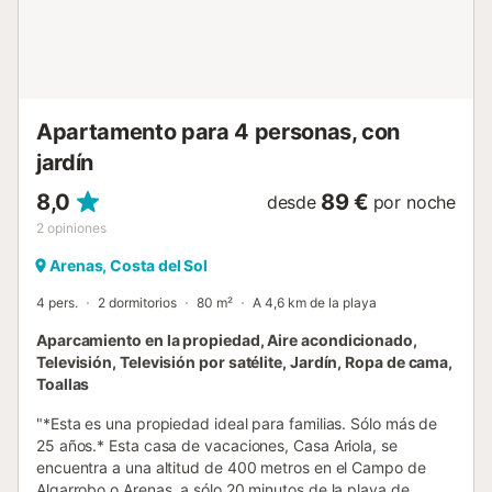
moderno centro comercial, además de una gran variedad
de chiringuitos que sirven marisco fresco. Para disfrutar de
la vida nocturna, pueblos costeros como Nerja y Málaga
están muy cerca. Hay aparcamiento en la pr...
Apartamento para 4 personas, con
jardín
8,0
89 €
desde
por noche
2
opiniones
Arenas, Costa del Sol
4 pers.
2 dormitorios
80 m²
A 4,6 km de la playa
Aparcamiento en la propiedad, Aire acondicionado,
Televisión, Televisión por satélite, Jardín, Ropa de cama,
Toallas
"*Esta es una propiedad ideal para familias. Sólo más de
25 años.* Esta casa de vacaciones, Casa Ariola, se
encuentra a una altitud de 400 metros en el Campo de
Algarrobo o Arenas, a sólo 20 minutos de la playa de