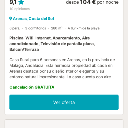
9,1
104 €
desde
por noche
10
opiniones
Arenas, Costa del Sol
6 pers.
3 dormitorios
280 m²
A 6,7 km de la playa
Piscina, Wifi, Internet, Aparcamiento, Aire
acondicionado, Televisión de pantalla plana,
Balcón/Terraza
Casa Rural para 6 personas en Arenas, en la provincia de
Málaga, Andalucía. Esta hermosa propiedad ubicada en
Arenas destaca por su diseño interior elegante y su
entorno natural impresionante. La casa cuenta con aire
acondicionado en todos los dormitorios, garantizando
Cancelación GRATUITA
confort durante todo el año. Ofrece un diseño distintivo
con un salón redondo, creando un ambiente acogedor y
único gracias a sus ventanas en forma de arco que
Ver oferta
permiten una abundante entrada de luz natural y una
cocina está totalmente equipada. Además, la casa cuenta
con dos baños completos y un aseo interior, lo cual
proporciona comodidad y funcionalidad. Al exterior, la