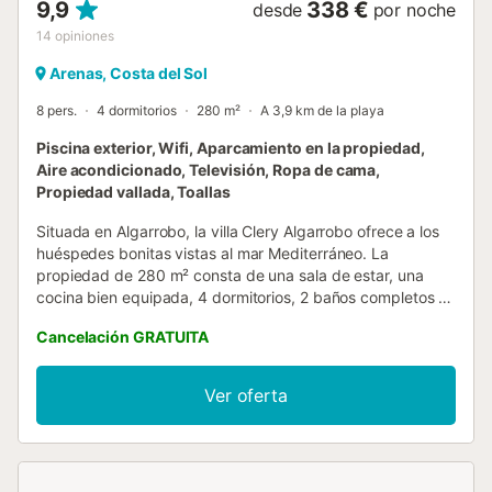
9,9
338 €
desde
por noche
14
opiniones
Arenas, Costa del Sol
8 pers.
4 dormitorios
280 m²
A 3,9 km de la playa
Piscina exterior, Wifi, Aparcamiento en la propiedad,
Aire acondicionado, Televisión, Ropa de cama,
Propiedad vallada, Toallas
Situada en Algarrobo, la villa Clery Algarrobo ofrece a los
huéspedes bonitas vistas al mar Mediterráneo. La
propiedad de 280 m² consta de una sala de estar, una
cocina bien equipada, 4 dormitorios, 2 baños completos y
un aseo, por lo que puede alojar hasta 8 personas. Los
Cancelación GRATUITA
servicios adicionales incluyen Wi-Fi de alta velocidad apto
para videollamadas, un espacio de trabajo dedicado,
smart TV con servicios de streaming, aire acondicionado,
Ver oferta
lavadora y secadora. También hay 2 cunas y 2 tronas
disponibles. Esta villa cuenta con un espacio exterior
privado con piscina, terrazas cubiertas y descubiertas,
barbacoa y ducha exterior. La propiedad está ubicada