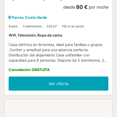
80 €
desde
por noche
Parres, Costa Verde
8 pers.
5 dormitorios
235 m²
150 m al centro
Wifi, Televisión, Ropa de cama
Casa céntrica en Arriondas, ideal para familias o grupos
.Confort y amplitud para una estancia perfecta.
Distribución del alojamiento Casa unifamiliar con
capacidad para 8 personas. Dispone de 5 dormitorios, 2
baños con ducha, cocina totalmente equipada y terraza
Cancelación GRATUITA
con mesa y sillas de exterior. Dividido en dos plantas con
escaleras...
Ver oferta