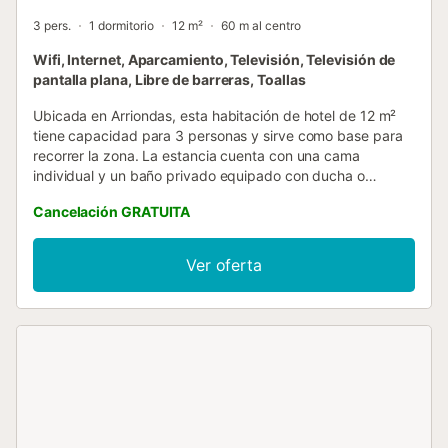
3 pers.
1 dormitorio
12 m²
60 m al centro
Wifi, Internet, Aparcamiento, Televisión, Televisión de
pantalla plana, Libre de barreras, Toallas
Ubicada en Arriondas, esta habitación de hotel de 12 m²
tiene capacidad para 3 personas y sirve como base para
recorrer la zona. La estancia cuenta con una cama
individual y un baño privado equipado con ducha o
bañera, secador de pelo y bidé. Los huéspedes disponen
Cancelación GRATUITA
de interiores insonorizados, suelos de madera o parqué y
televisión de pantalla plana, además de calefacción y
ventilador para mantener un ambiente agradable. La
Ver oferta
unidad es accesible para personas con movilidad reducida
y cuenta con acceso mediante ascensor, incluyendo
armario, teléfono y radio. El establecimiento ofrece vistas
al río y a la montaña, y los huéspedes tienen a su
disposición aparcamiento privado en las instalaciones. El
hotel es un espacio libre de humos; se ofrece servicio de
guardaequipaje y un mostrador de información turística
para facilitar su estancia. Se pueden preparar almuerzos
para llevar para sus excursiones, y la zona es ideal para