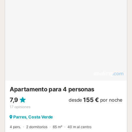
las comodidades adicionales se incluyen lavadora, plancha
y secador de pelo. Para las familias, hay cunas disponibles
y la unidad cuenta con suelos de baldosa. El apartamento
ofrece vistas a la ciudad. Hay aparcamiento disponible en
la calle y el establecimiento es para no fumadores. La
playa se encuentra a 9,5 km. Servicios locales como
restaurantes y cafeterías están a una distancia de entre
100 m y 400 m, y el Río Chico se sitúa a 400 m del
edificio. El transporte público es accesible a 600 m y hay
un supermercado a 1,5 km. La propiedad está bien situada
para acceder a los puntos de interés y servicios de
Arriondas....
Apartamento para 4 personas
7,9
155 €
desde
por noche
17
opiniones
Parres, Costa Verde
4 pers.
2 dormitorios
65 m²
40 m al centro