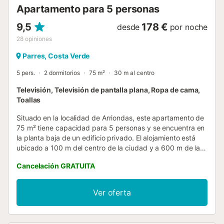
Apartamento para 5 personas
9,5
178 €
desde
por noche
28
opiniones
Parres, Costa Verde
5 pers.
2 dormitorios
75 m²
30 m al centro
Televisión, Televisión de pantalla plana, Ropa de cama,
Toallas
Situado en la localidad de Arriondas, este apartamento de
75 m² tiene capacidad para 5 personas y se encuentra en
la planta baja de un edificio privado. El alojamiento está
ubicado a 100 m del centro de la ciudad y a 600 m de la
estación de tren, ofreciendo una base práctica para
Cancelación GRATUITA
explorar la zona. El interior cuenta con 2 dormitorios,
equipados con una cama de matrimonio y un sofá cama,
además de 2 baños. La zona de estar dispone de
Ver oferta
televisión de pantalla plana y calefacción, mientras que la
cocina incluye lavavajillas, horno, microondas, placa de
cocina, tostadora y cafetera para preparar comidas. Entre