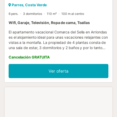
Parres, Costa Verde
6 pers.
3 dormitorios
110 m²
100 m al centro
Wifi, Garaje, Televisión, Ropa de cama, Toallas
El apartamento vacacional Comarca del Sella en Arriondas
es el alojamiento ideal para unas vacaciones relajantes con
vistas a la montaña. La propiedad de 4 plantas consta de
una sala de estar, 3 dormitorios y 2 baños y por lo tanto
puede acomodar a 6 personas. Los servicios adicionales
Cancelación GRATUITA
incluyen Wi-Fi con un espacio de trabajo dedicado para la
oficina en casa, una televisión, una lavadora, así como una
secadora. Este alojamiento no ofrece: aire acondicionado.
Ver oferta
Cerca del alojamiento, los huéspedes pueden disfrutar de
actividades como piragüismo, explorar rutas de montaña,
visitar la costa oriental asturiana y descubrir los Picos de
Europa y Covadonga. Hay aparcamiento gratuito
disponible en la calle y una plaza de aparcamiento
disponible en un garaje. No se permiten mascotas, fumar
ni celebrar eventos....