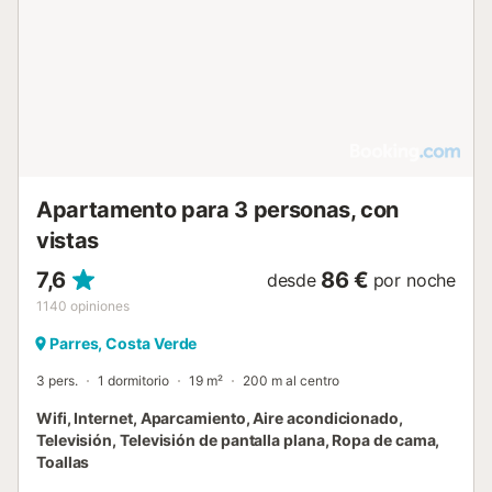
practicar actividades como piragüismo y senderismo. El
centro de la ciudad se encuentra a 100 m, mientras que la
estación de tren y el transporte público están a menos de
300 m. En las inmediaciones encontrará diversos servicios
y puntos de interés, como el Policlínico de Arriondas y
cafeterías locales, todo a poca distancia del hotel....
Apartamento para 3 personas, con
vistas
7,6
86 €
desde
por noche
1140
opiniones
Parres, Costa Verde
3 pers.
1 dormitorio
19 m²
200 m al centro
Wifi, Internet, Aparcamiento, Aire acondicionado,
Televisión, Televisión de pantalla plana, Ropa de cama,
Toallas