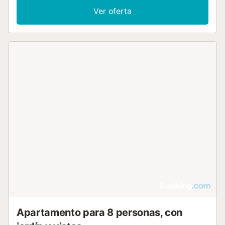
microondas, placa de cocina, cafetera y tostadora,
Ver oferta
mientras que la zona de estar incluye un sofá y televisión
de pantalla plana con canales por satélite. Dispone de
calefacción, WiFi y lavadora para su estancia. En el
exterior, encontrará un jardín, una terraza y una terraza
solárium con mobiliario de exterior, zona de picnic y
barbacoa. La propiedad tiene vistas a la montaña y al
jardín. Hay aparcamiento privado en el establecimiento y
el apartamento es para no fumadores. La ubicación está a
100 m del centro de la ciudad, a 400 m de la estación de
tren y transporte público, y a 9,5 km de la playa.
Restaurantes locales se encuentran a 200 m y un
supermercado a 1,5 km. Se ofrecen cunas para familias, y
la distribución incluye un comedor y un patio para comidas
al aire libre....
Apartamento para 8 personas, con