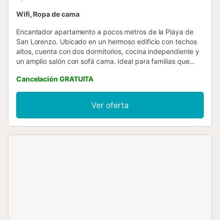
Wifi, Ropa de cama
Encantador apartamento a pocos metros de la Playa de
San Lorenzo. Ubicado en un hermoso edificio con techos
altos, cuenta con dos dormitorios, cocina independiente y
un amplio salón con sofá cama. Ideal para familias que
buscan comodidad y una ubicación privilegiada. NO
Cancelación GRATUITA
dispone de ascensor....
Ver oferta