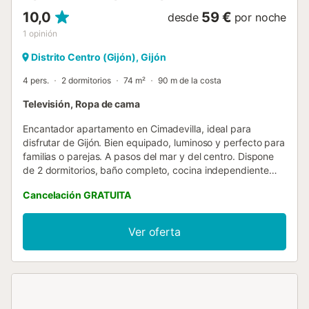
10,0
59 €
desde
por noche
1
opinión
Distrito Centro (Gijón), Gijón
4 pers.
2 dormitorios
74 m²
90 m de la costa
Televisión, Ropa de cama
Encantador apartamento en Cimadevilla, ideal para
disfrutar de Gijón. Bien equipado, luminoso y perfecto para
familias o parejas. A pasos del mar y del centro. Dispone
de 2 dormitorios, baño completo, cocina independiente
totalmente equipada y salón acogedor. Espacios cómodos
Cancelación GRATUITA
y funcionales para una estancia perfecta. Ascensor
pequeño....
Ver oferta