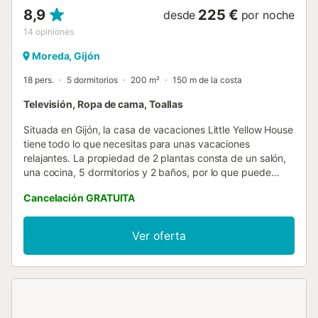
8,9
225 €
desde
por noche
14
opiniones
Moreda, Gijón
18 pers.
5 dormitorios
200 m²
150 m de la costa
Televisión, Ropa de cama, Toallas
Situada en Gijón, la casa de vacaciones Little Yellow House
tiene todo lo que necesitas para unas vacaciones
relajantes. La propiedad de 2 plantas consta de un salón,
una cocina, 5 dormitorios y 2 baños, por lo que puede
alojar a 18 personas. Los servicios adicionales incluyen un
Cancelación GRATUITA
espacio de trabajo dedicado a la oficina en casa, así como
una televisión. Este alojamiento no ofrece: Wi-Fi y aire
acondicionado. Este alquiler de vacaciones cuenta con
Ver oferta
una terraza descubierta privada para relajarse por la
noche. La propiedad está ubicada en cerca de la playa y
los enlaces de transporte público están a poca distancia.
Se permite un máximo de 3 mascotas. No está permitido
fumar en esta propiedad. En este establecimiento se han
instalado sistemas de ahorro de agua. Este