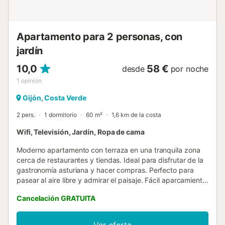
Apartamento para 2 personas, con
jardín
10,0
58 €
desde
por noche
1
opinión
Gijón, Costa Verde
2 pers.
1 dormitorio
60 m²
1,6 km de la costa
Wifi, Televisión, Jardín, Ropa de cama
Moderno apartamento con terraza en una tranquila zona
cerca de restaurantes y tiendas. Ideal para disfrutar de la
gastronomía asturiana y hacer compras. Perfecto para
pasear al aire libre y admirar el paisaje. Fácil aparcamiento,
totalmente equipado para tu comodidad. Su diseño
Cancelación GRATUITA
moderno te hará sentir como en casa. No tiene ascensor....