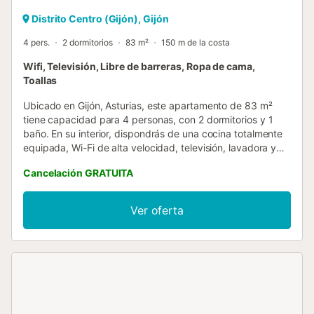
Distrito Centro (Gijón), Gijón
4 pers.
2 dormitorios
83 m²
150 m de la costa
Wifi, Televisión, Libre de barreras, Ropa de cama,
Toallas
Ubicado en Gijón, Asturias, este apartamento de 83 m²
tiene capacidad para 4 personas, con 2 dormitorios y 1
baño. En su interior, dispondrás de una cocina totalmente
equipada, Wi-Fi de alta velocidad, televisión, lavadora y
cafetera. Para familias, hay cuna y trona disponibles sin
Cancelación GRATUITA
coste adicional, siempre que las solicitéis con antelación. El
apartamento cuenta con acceso sin escalones tanto en la
entrada como en el interior, además de ascensor para
Ver oferta
vuestra comodidad. Salid a vuestra terraza privada
cubierta y contemplad las vistas al mar. El apartamento
está en primera línea de playa, frente a la Playa San
Lorenzo de Gijón, a solo unos pasos de la arena. No se
permiten eventos en la propiedad. La cuna y la trona se
ofrecen gratis, pero debéis solicitarlas previamente. Hay
aparcamiento en la zona azul; sin embargo, en temporada