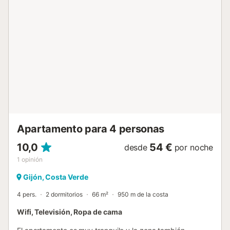
establecimiento cuenta con un cómodo sistema de auto
check-in....
Apartamento para 4 personas
10,0
54 €
desde
por noche
1
opinión
Gijón, Costa Verde
4 pers.
2 dormitorios
66 m²
950 m de la costa
Wifi, Televisión, Ropa de cama