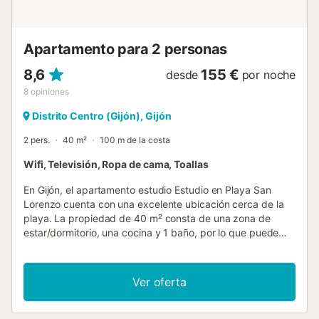
Apartamento para 2 personas
8,6
155 €
desde
por noche
8
opiniones
Distrito Centro (Gijón), Gijón
2 pers.
40 m²
100 m de la costa
Wifi, Televisión, Ropa de cama, Toallas
En Gijón, el apartamento estudio Estudio en Playa San
Lorenzo cuenta con una excelente ubicación cerca de la
playa. La propiedad de 40 m² consta de una zona de
estar/dormitorio, una cocina y 1 baño, por lo que puede
alojar a 2 personas. Los servicios adicionales incluyen Wi-Fi
de alta velocidad (apto para videollamadas) con un
espacio de trabajo dedicado a la oficina en casa, una
Ver oferta
televisión y una lavadora. Este alojamiento no ofrece: aire
acondicionado. El edificio en el que se encuentra el
alojamiento dispone de ascensor. La propiedad está