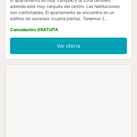
El apartamento es muy tranquilo y la zona también,
además está muy cerquita del centro. Las habitaciones
son confortables. El apartamento se encuentra en un
edificio sin ascensor (cuarta planta). Tenemos 2
habitaciones(una de ellas con cama matrimonial y la otra
Cancelación GRATUITA
con dos camas de 90). El alojamiento cuenta con
calefacción central....
Ver oferta