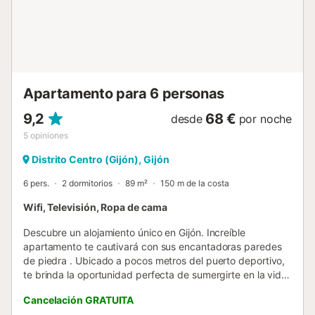
Apartamento para 6 personas
9,2
68 €
desde
por noche
5
opiniones
Distrito Centro (Gijón), Gijón
6 pers.
2 dormitorios
89 m²
150 m de la costa
Wifi, Televisión, Ropa de cama
Descubre un alojamiento único en Gijón. Increíble
apartamento te cautivará con sus encantadoras paredes
de piedra . Ubicado a pocos metros del puerto deportivo,
te brinda la oportunidad perfecta de sumergirte en la vida
vibrante de la ciudad. NO cuenta con ascensor....
Cancelación GRATUITA