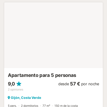
ubicada en cerca de la playa y los enlaces de transporte
público están a poca distancia. No se permiten mascotas,
fumar ni celebrar eventos. Este establecimiento cuenta
con un cómodo sistema de auto check-in....
Apartamento para 5 personas
9,0
57 €
desde
por noche
2
opiniones
Gijón, Costa Verde
5 pers.
2 dormitorios
77 m²
150 m de la costa