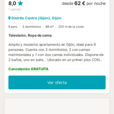
8,0
62 €
desde
por noche
1
opinión
Distrito Centro (Gijón), Gijón
6 pers.
3 dormitorios
88 m²
200 m de la costa
Televisión, Ropa de cama
Amplio y moderno apartamento en Gijón, ideal para 6
personas. Cuenta con 3 dormitorios: 2 con camas
matrimoniales y 1 con dos camas individuales. Dispone de
2 baños, uno en suite, . Ubicado en un primer piso CON
ascensor, a solo unos pasos de la playa y cerca de todos
Cancelación GRATUITA
los servicios necesarios....
Ver oferta