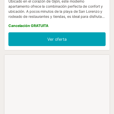
Ubicado en el corazón de Gijón, este moderno
apartamento ofrece la combinación perfecta de confort y
ubicación. A pocos minutos de la playa de San Lorenzo y
rodeado de restaurantes y tiendas, es ideal para disfrutar
de la ciudad. Espacioso y luminoso, cuenta con todas las
Cancelación GRATUITA
comodidades para una estancia perfecta. NO tiene
ascensor...
Ver oferta