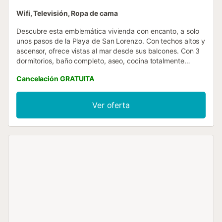
Wifi, Televisión, Ropa de cama
Descubre esta emblemática vivienda con encanto, a solo
unos pasos de la Playa de San Lorenzo. Con techos altos y
ascensor, ofrece vistas al mar desde sus balcones. Con 3
dormitorios, baño completo, aseo, cocina totalmente
equipada, y salón-comedor independientes. .En noviembre
Cancelación GRATUITA
se van a hacer obras de reparación en la fachada...
Ver oferta