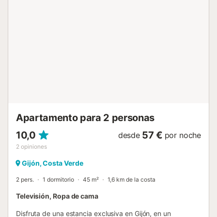
Apartamento para 2 personas
10,0
57 €
desde
por noche
2
opiniones
Gijón, Costa Verde
2 pers.
1 dormitorio
45 m²
1,6 km de la costa
Televisión, Ropa de cama
Disfruta de una estancia exclusiva en Gijón, en un