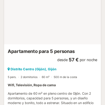
alta puede ser difícil encontrar sitio. El apartamento tiene
fácil acceso al transporte público y goza de una ubicación
excepcional frente al mar, con vistas directas al océano....
Apartamento para 5 personas
57 €
desde
por noche
Distrito Centro (Gijón), Gijón
5 pers.
2 dormitorios
60 m²
500 m de la costa
Wifi, Televisión, Ropa de cama
Apartamento de 60 m² en pleno centro de Gijón. Con 2
dormitorios, capacidad para 5 personas, y un diseño
moderno y bonito, todo a estrenar. Situado en un edificio