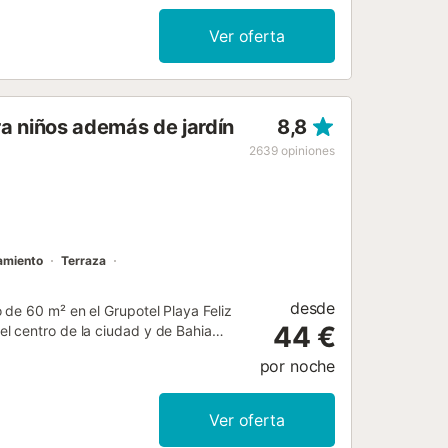
Ver oferta
a niños además de jardín
8,8
2639
opiniones
amiento
Terraza
desde
 de 60 m² en el Grupotel Playa Feliz
44 €
l centro de la ciudad y de Bahia
al mar. El apartamento cuenta con 2
por noche
 la zona de estar incluye un sofá
las instalaciones y servicio de
y minimercado, junto a un centro de
Ver oferta
s familias, se ofrecen menús infantiles