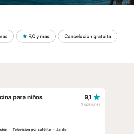
más
9,0
y más
Cancelación gratuita
cina para niños
9,1
9
opiniones
isión
Televisión por satélite
Jardín