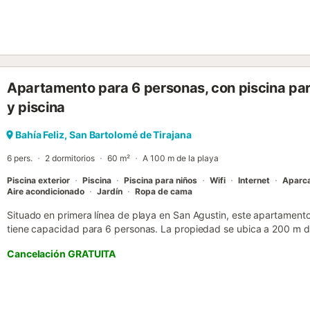
Apartamento para 6 personas, con piscina par
y piscina
Bahía Feliz, San Bartolomé de Tirajana
6 pers.
2 dormitorios
60 m²
A 100 m de la playa
Piscina exterior
Piscina
Piscina para niños
Wifi
Internet
Aparc
Aire acondicionado
Jardín
Ropa de cama
Situado en primera línea de playa en San Agustin, este apartamento
tiene capacidad para 6 personas. La propiedad se ubica a 200 m de
Feliz, ofreciendo acceso directo a la costa para una estancia junto 
Cancelación GRATUITA
dormitorios, un baño y una cocina americana equipada, mientras que
cama. Los huéspedes disponen de aire acondicionado, WiFi en todas 
lavandería. El complejo ofrece además restaurante, bar, snack bar 
fitness, un spa con centro de bienestar y una pista de tenis. Para la