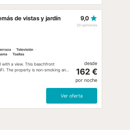
ín, una terraza, un solárium y una
Hay aparcamiento disponible en el
s. La recepción 24 horas, el servicio
más de vistas y jardín
9,0
s gestiones locales, incluyendo el
ceo, pesca y senderismo, con la playa
29
opiniones
erraza
Televisión
cama
Toallas
desde
l with a view. This beachfront
162 €
WiFi. The property is non-smoking and
por noche
Ver oferta