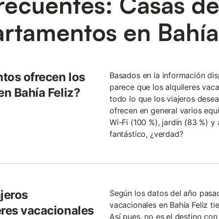
recuentes: Casas d
artamentos en Bahía 
tos ofrecen los
Basados en la información di
parece que los alquileres vac
en Bahía Feliz?
todo lo que los viajeros desea
ofrecen en general varios equ
Wi-Fi (100 %), jardín (83 %) y
fantástico, ¿verdad?
jeros
Según los datos del año pasad
vacacionales en Bahía Feliz tie
eres vacacionales
Así pues, no es el destino con