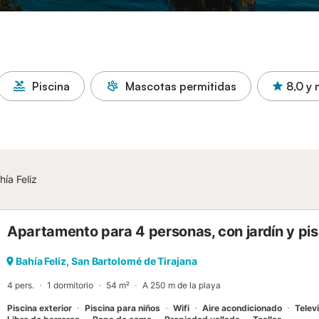
Piscina
Mascotas permitidas
8,0
y 
hía Feliz
Apartamento para 4 personas, con jardín y pis
Bahía Feliz, San Bartolomé de Tirajana
4 pers.
1 dormitorio
54 m²
A 250 m de la playa
Piscina exterior
Piscina para niños
Wifi
Aire acondicionado
Telev