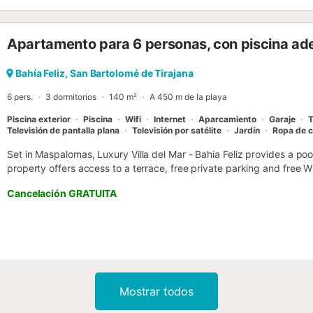
y una piscina dedicada para niños. En el exterior encontrará un jard
piscina al aire libre con vistas, climatizada y abierta todo el año. 
recinto y el establecimiento es para no fumadores en todas sus área
Apartamento para 6 personas, con piscina ade
de conserjería y el mostrador de información turística ayudan con la
alquiler de coches. Las actividades cercanas incluyen windsurf, bu
a solo 200 m....
Bahía Feliz, San Bartolomé de Tirajana
6 pers.
3 dormitorios
140 m²
A 450 m de la playa
Piscina exterior
Piscina
Wifi
Internet
Aparcamiento
Garaje
T
Televisión de pantalla plana
Televisión por satélite
Jardín
Ropa de 
Set in Maspalomas, Luxury Villa del Mar - Bahia Feliz provides a poo
property offers access to a terrace, free private parking and free 
is located 600 metres from Bahia Feliz Beach....
Cancelación GRATUITA
Mostrar todos