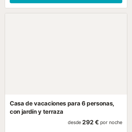
jardín. Muebles de terraza, barbacoa, tumbonas. Vista al
jardín. El alojamiento dispone de: lavadora, caja fuerte,
plancha, trona, cuna hasta 2 años, secador de pelo.
Internet (Wifi, gratis). A tener en cuenta: casa para no
fumadores. 2023-T2340...
Casa de vacaciones para 6 personas,
con jardín y terraza
292 €
desde
por noche