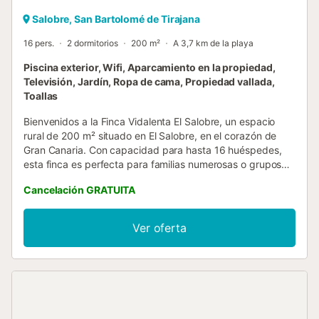
Salobre, San Bartolomé de Tirajana
16 pers.
2 dormitorios
200 m²
A 3,7 km de la playa
Piscina exterior, Wifi, Aparcamiento en la propiedad,
Televisión, Jardín, Ropa de cama, Propiedad vallada,
Toallas
Bienvenidos a la Finca Vidalenta El Salobre, un espacio
rural de 200 m² situado en El Salobre, en el corazón de
Gran Canaria. Con capacidad para hasta 16 huéspedes,
esta finca es perfecta para familias numerosas o grupos
de amigos que buscan privacidad, comodidad y
Cancelación GRATUITA
naturaleza en un entorno único. La propiedad cuenta con
2 dormitorios y un salón habilitado para dormir, con
distribución pensada para acomodar a todos los
Ver oferta
huéspedes con comodidad. Dispone de 3 baños: uno en el
interior de la casa y dos en la zona de la piscina, pensados
para que los huéspedes puedan disfrutar del exterior sin
necesidad de entrar a la vivienda. La cocina privada
totalmente equipada invita a preparar sus propias
comidas, y también ofrecemos desayuno disponible bajo