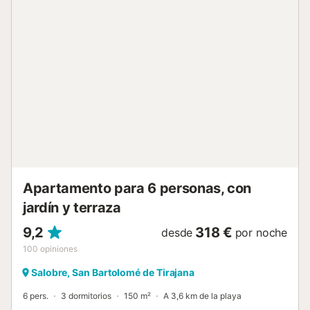
petición. El gran atractivo de la finca es su piscina exterior
privada, disponible todo el año y con calefacción durante
los meses de invierno para que pueda disfrutarla en
cualquier época. Mide 8 x 4 x 1,4 metros y es de uso
exclusivo para sus huéspedes. En la zona de la piscina
encontrará varias neveras y congeladores para tener
bebidas y alimentos siempre a mano, sin interrumpir el
disfrute del exterior. El jardín privado completamente
vallado es el lugar ideal para relajarse bajo el sol canario
mientras se disfrutan las vistas al mar y a la montaña. La
finca dispone de WiFi de alta velocidad apto para
videollamadas, televisión con canal...
Apartamento para 6 personas, con
jardín y terraza
9,2
318 €
desde
por noche
100
opiniones
Salobre, San Bartolomé de Tirajana
6 pers.
3 dormitorios
150 m²
A 3,6 km de la playa