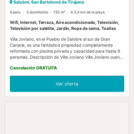
Salobre, San Bartolomé de Tirajana
6 pers.
3 dormitorios
150 m²
A 3,4 km de la playa
Wifi, Internet, Terraza, Aire acondicionado, Televisión,
Televisión por satélite, Jardín, Ropa de cama, Toallas
Villa Joviano, en el Pueblo de Salobre al sur de Gran
Canaria, es una fantástica propiedad completamente
reformada con piscina privada y capacidad para hasta 6
personas. Descripción de Villa Joviano Villa Joviano cuenta
con 3 dormitorios y 3 baños completos, 1 de ellos en la
Cancelación GRATUITA
zona de la piscina. Hay dos dormitorios con dos camas
singles y el tercero tiene cama de matrimonio y baño en
suite. Un amplio salón con cómodos sofás y gran Smart TV
Ver oferta
con canales internacionales. La cocina está
completamente equipada con placa de inducción y
sistema de extracción Bora, nevera, congelador, horno y
microondas. Toda la casa cuenta con aire acondicionado y
con cristaleras que dan al jardín y a la piscina. Esta piscina
tiene unas dimensiones de 7 metros de largo, 3 metros de
ancho y 1.25 de profundidad. Además, cuenta con varios
chorros de masaje, 2 asientos de masaje y burbujas y