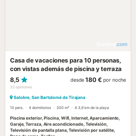
contracorriente para nadar. En la parte superior de la casa
hay un solárium para disfrutar del sol y la tranquilidad del
entorno y además cuenta con una barbacoa y zona de
almuerzo en el exterior. Villa Joviano se encuentra muy
cerca del pueblo de El Tablero, con grandes
supermercados, tiendas, bancos, restaurantes y a sólo
unos minutos de la costa de Meloneras y Maspalomas.
Contacta con VillaGranCanaria para disfrutar de unas
vacaciones inolvidables en Villa Joviano y disfrutar de un
entorno rural inigualable. No deje...
Casa de vacaciones para 10 personas,
con vistas además de piscina y terraza
8,5
180 €
desde
por noche
32
opiniones
Salobre, San Bartolomé de Tirajana
10 pers.
4 dormitorios
300 m²
A 3,6 km de la playa
Piscina exterior, Piscina, Wifi, Internet, Aparcamiento,
Garaje, Terraza, Aire acondicionado, Televisión,
Televisión de pantalla plana, Televisión por satélite,