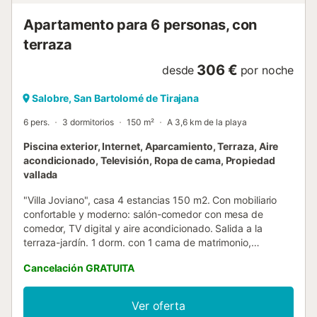
Apartamento para 6 personas, con
terraza
306 €
desde
por noche
Salobre, San Bartolomé de Tirajana
6 pers.
3 dormitorios
150 m²
A 3,6 km de la playa
Piscina exterior, Internet, Aparcamiento, Terraza, Aire
acondicionado, Televisión, Ropa de cama, Propiedad
vallada
"Villa Joviano", casa 4 estancias 150 m2. Con mobiliario
confortable y moderno: salón-comedor con mesa de
comedor, TV digital y aire acondicionado. Salida a la
terraza-jardín. 1 dorm. con 1 cama de matrimonio,
ducha/WC y aire acondicionado. 2 dorm., cada habitación
Cancelación GRATUITA
con 2 camas y aire acondicionado. Cocina (horno,
lavavajillas, 3 placas de vitrocerámica, tostadora, hervidor
de agua eléctrico, microondas, congelador, cafetera
Ver oferta
eléctrica) con rincón-comedor. 2 ducha/WC. Terraza-