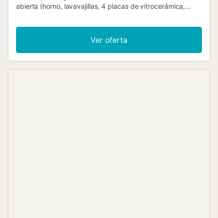
abierta (horno, lavavajillas, 4 placas de vitrocerámica,
microondas, congelador) con mesa de comedor.
Baño/ducha/WC. Suelo de parquet. Terraza-jardín.
Tumbonas (4). El alojamiento dispone de: lavadora,
Ver oferta
secadora, caja fuerte, plancha, trona, cuna hasta 2 años,
secador de pelo. Internet (Wifi). Estación de carga
eléctrica. A tener en cuenta: adecuado para familias.
Apartamento para no fumadores. Permitido máximo 1
mascota / perro. 2016/4696 // Reg. Nr.:
ESFCTU00003501200047354400000000000000VV-35-
100139486...