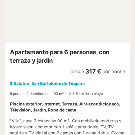
desde una cafetera hasta un lavavajillas. ¡Los espacios
exteriores te sorprenderán! Disfruta del clima paradisíaco
en la amplia terraza, diseñada para brindarte una
experiencia de exterior única. Aquí encontrarás una
piscina privada climatizada con varios chorros de masaje,
2 asientos de masaje, burbujas y contracorriente para
nadar, rodeada de ...
Apartamento para 6 personas, con
terraza y jardín
317 €
desde
por noche
Salobre, San Bartolomé de Tirajana
6 pers.
2 dormitorios
90 m²
A 3,6 km de la playa
Piscina exterior, Internet, Terraza, Aire acondicionado,
Televisión, Jardín, Ropa de cama
"Villa", casa 3 estancias 90 m2. Con mobiliario moderno y
lujoso: salón-comedor con 1 sofá-cama doble, TV, TV
satélite y TV digital con 2 camas con 1 cama doble. Cocina