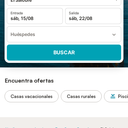
El Salobre
Entrada
Salida
sáb, 15/08
sáb, 22/08
Huéspedes
BUSCAR
Encuentra ofertas
Casas vacacionales
Casas rurales
Pisc