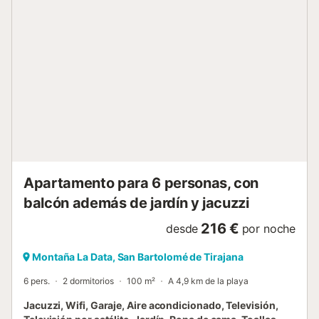
y balcón. También tenéis acceso a una zona exterior
compartida con jacuzzi, jardín, muebles de jardín y
barbacoa. La propiedad está a poca distancia a pie o en
coche de restaurantes, cafeterías, bares, un
supermercado y la playa de Meloneras. El aeropuerto de
Gran Canaria está a unos 35,4 km. Hay aparcamiento
gratuito en la calle y en garaje. Se aceptan mascotas bajo
petición. Se requiere una tasa de limpieza final y un
depósito de seguridad. La casa dispone de cámaras de
vigilancia exteriores y sistema de alarma. Se incluyen
toallas y ropa de cama....
Apartamento para 6 personas, con
balcón además de jardín y jacuzzi
216 €
desde
por noche
Montaña La Data, San Bartolomé de Tirajana
6 pers.
2 dormitorios
100 m²
A 4,9 km de la playa
Jacuzzi, Wifi, Garaje, Aire acondicionado, Televisión,