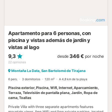
Apartamento para 6 personas, con
piscina y vistas además de jardín y
vistas al lago
9,3
346 €
desde
por noche
22
opiniones
Montaña La Data, San Bartolomé de Tirajana
6 pers.
3 dormitorios
120 m²
A 4,8 km de la playa
Piscina exterior, Piscina, Wifi, Internet, Aparcamiento,
Terraza, Televisión de pantalla plana, Jardín, Ropa de
cama, Toallas
Private Villa with three separate apartments features
mountain views, free WiFi and free private parking, located