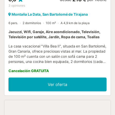
3
opiniones
Montaña La Data, San Bartolomé de Tirajana
6 pers.
2 dormitorios
100 m²
A 4,9 km de la playa
Jacuzzi, Wifi, Garaje, Aire acondicionado, Televisión,
Televisión por satélite, Jardín, Ropa de cama, Toallas
La casa vacacional "Villa Bea II", situada en San Bartolomé,
Gran Canaria, ofrece preciosas vistas al mar. La propiedad
de 100 m² cuenta con un salón con sofá cama para 2
personas, una cocina bien equipada, 2 dormitorios (cada
uno con baño en suite) y 3 baños, con capacidad para
Cancelación GRATUITA
hasta 6 huéspedes. Dispone de Wi-Fi de alta velocidad
(apto para videoconferencias), aire acondicionado en el
salón, calefacción, lavadora, secadora, televisión por
Ver oferta
satélite y Smart TV con servicios de streaming, incluido
Netflix gratuito. Se aceptan niños, y hay cuna y trona
disponibles. El Dormitorio 1 tiene 1 cama doble y el
Dormitorio 2 también tiene 1 cama doble. El salón incluye
un sofá cama para 2 personas. La casa dispone de una
zona exterior privada con terraza abierta, terraza cubierta