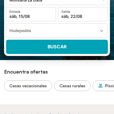
Montaña La Data
Entrada
Salida
sáb, 15/08
sáb, 22/08
Huéspedes
BUSCAR
Encuentra ofertas
Casas vacacionales
Casas rurales
Pisc