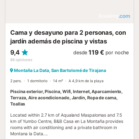
andando/en coche a la playa: 7,2km Playa de Meloneras.
Distancia al aeropuerto: 35,4km Aeropuerto de Gran
Canaria. Hay aparcamiento gratuito disponible en la calle y
en un garaje. Se admiten mascotas bajo petición. La
propiedad cobra una tasa de limpiez...
Cama y desayuno para 2 personas, con
jardín además de piscina y vistas
9,4
119 €
desde
por noche
88
opiniones
Montaña La Data, San Bartolomé de Tirajana
2 pers.
1 dormitorio
14 m²
A 4,9 km de la playa
Piscina exterior, Piscina, Wifi, Internet, Aparcamiento,
Terraza, Aire acondicionado, Jardín, Ropa de cama,
Toallas
Located within 2.7 km of Aqualand Maspalomas and 7.5
km of Yumbo Centre, B&B Casa en La Montaña provides
rooms with air conditioning and a private bathroom in
Montana la Data....