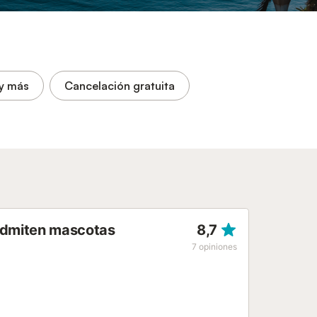
y más
Cancelación gratuita
 admiten mascotas
8,7
7
opiniones