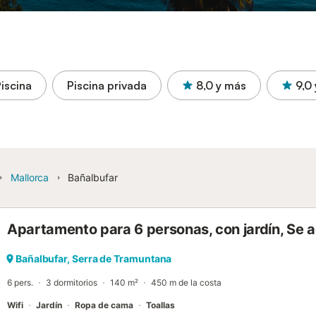
iscina
Piscina privada
8,0
y más
9,0
Mallorca
Bañalbufar
Apartamento para 6 personas, con jardín, Se
Bañalbufar, Serra de Tramuntana
6 pers.
3 dormitorios
140 m²
450 m de la costa
Wifi
Jardín
Ropa de cama
Toallas