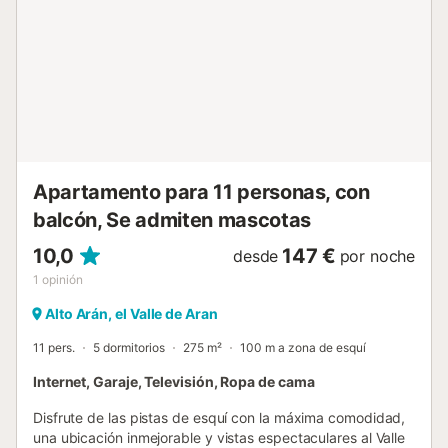
julio y agosto, nuestros clientes podrán descubrir los
rincones del Valle de Arán acompañados del guía Miquel
Comes Arderiu (el programa incluye guía acompañante,
seguro de accidentes y responsabilidad civil) - GREAT!
Descubra nuestras guiasVALLEDEARAN, más de cuarenta
publicaciones completamente gratuitas en las que te
hablamos de nuestros rincones favoritos del Valle de Aran.
- Todos nuestros alojamientos están completamente
equipados e in...
Apartamento para 11 personas, con
balcón, Se admiten mascotas
10,0
147 €
desde
por noche
1
opinión
Alto Arán, el Valle de Aran
11 pers.
5 dormitorios
275 m²
100 m a zona de esquí
Internet, Garaje, Televisión, Ropa de cama
Disfrute de las pistas de esquí con la máxima comodidad,
una ubicación inmejorable y vistas espectaculares al Valle