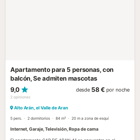
compartido. En la planta superior encontramos una
habitación con dos camas individuales con techos
abuhardillados en madera. Con wifi incluida durante la
estancia y zona guardaesquís en la entrada de la casa....
Apartamento para 5 personas, con
balcón, Se admiten mascotas
9,0
58 €
desde
por noche
2
opiniones
Alto Arán, el Valle de Aran
5 pers.
2 dormitorios
84 m²
20 m a zona de esquí
Internet, Garaje, Televisión, Ropa de cama