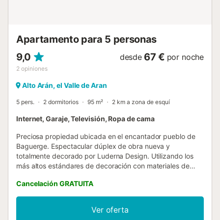
papel higiénico por baño. Solicítenos información acerca
de todos los servicios que podemos ofrecerle. Con nuestro
programa de Checkin Guiado podrás acceder a tu casa o
apartame...
Apartamento para 5 personas
9,0
67 €
desde
por noche
2
opiniones
Alto Arán, el Valle de Aran
5 pers.
2 dormitorios
95 m²
2 km a zona de esquí
Internet, Garaje, Televisión, Ropa de cama
Preciosa propiedad ubicada en el encantador pueblo de
Baguerge. Espectacular dúplex de obra nueva y
totalmente decorado por Luderna Design. Utilizando los
más altos estándares de decoración con materiales de
primera calidad, actuales y nobles. Distribución Distribuido
Cancelación GRATUITA
en dos plantas, tipo dúplex y con capacidad para 5
personas en 2 habitaciones y 2 baños. La planta principal
de entrada a la vivienda nos recibe con una amplio salón
Ver oferta
comedor con chimenea y cocina independiente. Un