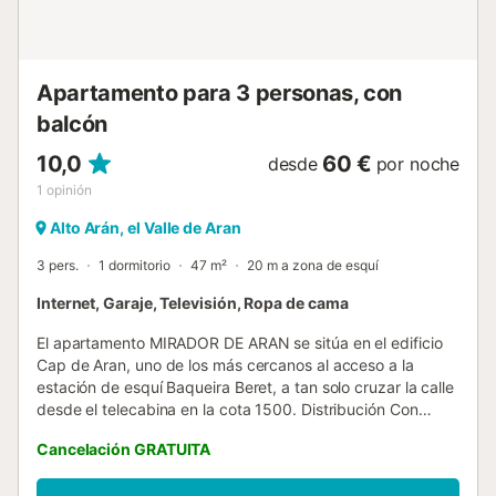
Apartamento para 3 personas, con
balcón
10,0
60 €
desde
por noche
1
opinión
Alto Arán, el Valle de Aran
3 pers.
1 dormitorio
47 m²
20 m a zona de esquí
Internet, Garaje, Televisión, Ropa de cama
El apartamento MIRADOR DE ARAN se sitúa en el edificio
Cap de Aran, uno de los más cercanos al acceso a la
estación de esquí Baqueira Beret, a tan solo cruzar la calle
desde el telecabina en la cota 1500. Distribución Con
capacidad máxima para 3 personas, esta vivienda se
Cancelación GRATUITA
distribuye en una sola planta y cuenta con un dormitorio y
un baño. Al entrar, se encuentra un luminoso espacio que