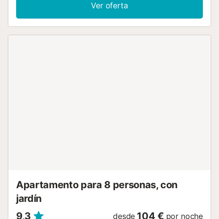
integra el salón, que dispone de un sofá-cama y acceso a
Ver oferta
un pequeño balcón con vistas a la montaña, la zona de
comedor y la cocina abierta totalmente equipada.
Además, la vivienda cuenta con una habitación con cama
de matrimonio y un baño completo con ducha. El alquiler
incluye una plaza de aparcamiento y una taquilla
guardaesquís en el mismo edificio. Propiedad incluida en
nuestra categoría "WOW Range" A destacar Desde
diciembre de 2018, tras una reforma integral y mejoras en
el equipamiento, el apartamento Mirador de Aran se ha
convertido en nuestro tercer alojamiento de la LUDERNA
RANGE, ofreciendo una experiencia única y exclusiva.
Todos nuestros alojamientos están completamente
equipados e incluyen ropa de cama y baño de calidad
hostelería para su estancia con nosotros. Para el confort
de tu familia: toallas de gramaje superior, tamaño "manta
baño" para sus duchas, fundas nórdicas blancas siempre
en todas nuestras camas. En el momento de acceso
dispondremos un pequeño kit de limpieza (bayeta...
Apartamento para 8 personas, con
jardín
9,3
104 €
desde
por noche