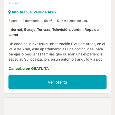
1
opinión
Alto Arán, el Valle de Aran
3 pers.
1 dormitorio
58 m²
5,1 km a zona de esquí
Internet, Garaje, Terraza, Televisión, Jardín, Ropa de
cama
Ubicado en la exclusiva urbanización Pleta de Arties, en el
Valle de Aran, este apartamento es una opción ideal para
parejas o pequeñas familias que buscan una experiencia
especial. Su localización, en un entorno tranquilo y a pocos
minutos a pie del centro del pueblo, lo convierte en una
Cancelación GRATUITA
elección perfecta para el après-ski. Distribución Con
capacidad para tres personas, la vivienda cuenta con un
dormitorio principal con baño privado, un salón-comedor
Ver oferta
con sofá cama, cocina abierta y acceso a un jardín
privado. Los techos de madera añaden calidez y encanto,
mientras que el comedor, equipado con una mesa de
diseño moderno y un banco funcional, combina estilo y
comodidad. A destacar Pleta de Arties, una de las
urbanizaciones más prestigiosas del Valle de Aran,