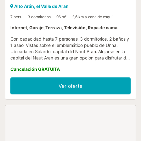
Alto Arán, el Valle de Aran
7 pers.
3 dormitorios
96 m²
2,6 km a zona de esquí
Internet, Garaje, Terraza, Televisión, Ropa de cama
Con capacidad hasta 7 personas. 3 dormitorios, 2 baños y
1 aseo. Vistas sobre el emblemático pueblo de Unha.
Ubicada en Salardu, capital del Naut Aran. Alojarse en la
capital del Naut Aran es una gran opción para disfrutar del
verano - con su piscina al aire libre - del aprés-ski y es
Cancelación GRATUITA
adecuado para familias y grupos activos. Distribuido en
una única planta, un salón-comedor con cocina integrada,
chimenea y acceso a la terraza del apartamento. En la
Ver oferta
zona de noche encontramos una habitación principal con
baño incorporado, una habitación con cuatro camas en
literas, una habitación de matrimonio y un baño. El
apartamento dispone de un trastero junto a la puerta de
entrada de el apartamento (puerta A1), donde encontrarán
la lavadora y utensilios de limpieza. El alquiler incluye una
plaza de aparcamiento en el mismo edificio. - GREAT! El
alquiler incluye conexión wifi durante su estancia con
nosotros. - GREAT! Un verano más y durante los meses de