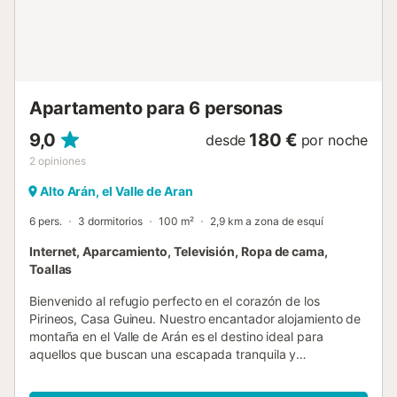
pie de pistas con taquilla guardaesquí. - GREAT! Un verano
más y durante los meses de julio y agosto, nuestros
clientes podrán descubrir los rincones del Valle de Arán
acompañados del guía Miquel Comes Arderiu (el programa
incluye guía acompañante, seguro de accidentes y
responsabilidad civil) - GREAT! Descu...
Apartamento para 6 personas
9,0
180 €
desde
por noche
2
opiniones
Alto Arán, el Valle de Aran
6 pers.
3 dormitorios
100 m²
2,9 km a zona de esquí
Internet, Aparcamiento, Televisión, Ropa de cama,
Toallas
Bienvenido al refugio perfecto en el corazón de los
Pirineos, Casa Guineu. Nuestro encantador alojamiento de
montaña en el Valle de Arán es el destino ideal para
aquellos que buscan una escapada tranquila y
rejuvenecedora en medio de la impresionante belleza
natural de esta región. Casa Guineu es una casa de tres