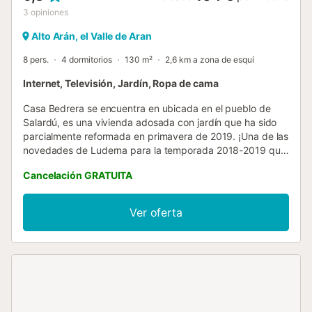
3
opiniones
Alto Arán, el Valle de Aran
8 pers.
4 dormitorios
130 m²
2,6 km a zona de esquí
Internet, Televisión, Jardín, Ropa de cama
Casa Bedrera se encuentra en ubicada en el pueblo de
Salardú, es una vivienda adosada con jardín que ha sido
parcialmente reformada en primavera de 2019. ¡Una de las
novedades de Luderna para la temporada 2018-2019 que
no te puedes perder! Distribución Con capacidad para 8
Cancelación GRATUITA
personas con 4 dormitorios, 2 baños y jardín, Casa
Bedrera se distribuye en 4 plantas. La planta principal, se
distribuye en un amplio salón-comedor con chimenea y
Ver oferta
cocina totalmente equipada. En la planta baja de la
vivienda encontramos la habitación principal con salida al
amplio jardín e impresionantes vistas a la iglesia de
Salardú. En la misma planta la casa dispone de una
habitación lavadero. Accediendo a la planta de
dormitorios, se encuentran las dos habitaciones con dos
camas individuales cada una y baño con bañera