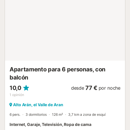
destaca por su arquitectura de piedra y jardines,
ofreciendo un entorno sereno a solo dos minutos a pie del
centro, con una amplia oferta gastronómica y de ocio.
Además, el apartamento dispone de conexión de fibra
óptica, ideal para combinar trabajo y descanso. El
apartamento ha sido completamente renovado. En 2025
se finalizó la reforma del comedor, en 2024 se actualizó la
cocina, baño, pavimentos, iluminación y mobiliario,
mientras que en 2023 se redecoró el dormitorio principal,
creando un ambiente acogedor diseñado por el equipo
SUENH. Propiedad incluida en nuestra categoría "WOW
Range", referencia en el mercado vacacion...
Apartamento para 6 personas, con
balcón
10,0
77 €
desde
por noche
1
opinión
Alto Arán, el Valle de Aran
6 pers.
3 dormitorios
126 m²
3,7 km a zona de esquí
Internet, Garaje, Televisión, Ropa de cama