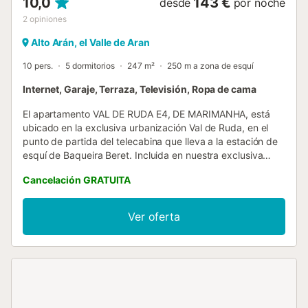
10,0
143 €
desde
por noche
2
opiniones
Alto Arán, el Valle de Aran
10 pers.
5 dormitorios
247 m²
250 m a zona de esquí
Internet, Garaje, Terraza, Televisión, Ropa de cama
El apartamento VAL DE RUDA E4, DE MARIMANHA, está
ubicado en la exclusiva urbanización Val de Ruda, en el
punto de partida del telecabina que lleva a la estación de
esquí de Baqueira Beret. Incluida en nuestra exclusiva
gama 'COLLECTION RANGE', referencia en el mercado
Cancelación GRATUITA
vacacional: viviendas que destacan por su elegancia y
distinción. Distribución Con capacidad para hasta 10
personas, este espacioso apartamento de una sola planta
Ver oferta
cuenta con 5 dormitorios y 6 baños. El corazón de la
vivienda es un amplio espacio multifuncional que sirve
como salón-comedor y sala de estar, con acceso a una
pequeña terraza. La cocina, conectada al salón-comedor
mediante dos grandes puertas correderas, está equipada
con una isla central y electrodomésticos modernos. Desde
el salón-comedor se accede a dos zonas de dormitorios