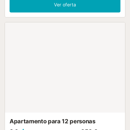
propiedad cuenta con un encantador jardín, balcón y zona
Ver oferta
de barbacoa para su disfrute. Hay aparcamiento gratuito
en la calle. Se permite un máximo de una mascota. No se
permite celebrar eventos en esta propiedad. Tenga en
cuenta que puede haber regulaciones gubernamentales
sobre el agua en vigor en el momento de su visita, lo que
puede afectar el uso de la piscina, el riego del jardín o
limitar el uso del agua del grifo....
Apartamento para 12 personas