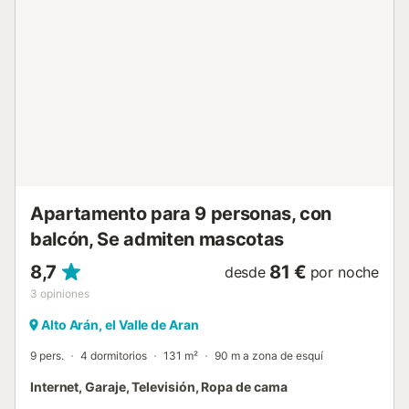
independiente totalmente equipada y acceso a las plantas
superiores. La planta principal cuenta con: - Un salón con
chimenea. - Una zona de comedor. - Una cocina abierta
totalmente equipada. - Medio baño para invitados. En la
primera planta, hay: - Un baño completo con ducha. - Tres
dormitorios: uno individual, otro con dos camas y otro con
cama de matrimonio y cuarto de baño con ducha. La
planta superior, con sus altos techos inclinados de madera,
está dedicada íntegramente a: - Un dormitorio con cama
de matrimonio. - Un pequeño despa...
Apartamento para 9 personas, con
balcón, Se admiten mascotas
8,7
81 €
desde
por noche
3
opiniones
Alto Arán, el Valle de Aran
9 pers.
4 dormitorios
131 m²
90 m a zona de esquí
Internet, Garaje, Televisión, Ropa de cama