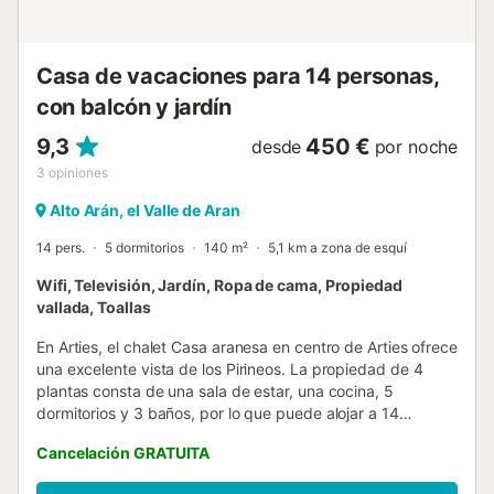
Entre sus características se incluyen una televisión de 50
pulgadas, una cama matrimonial extra grande (180 cm), y
duchas de gran tamaño con efecto lluvia....
Casa de vacaciones para 14 personas,
con balcón y jardín
9,3
450 €
desde
por noche
3
opiniones
Alto Arán, el Valle de Aran
14 pers.
5 dormitorios
140 m²
5,1 km a zona de esquí
Wifi, Televisión, Jardín, Ropa de cama, Propiedad
vallada, Toallas
En Arties, el chalet Casa aranesa en centro de Arties ofrece
una excelente vista de los Pirineos. La propiedad de 4
plantas consta de una sala de estar, una cocina, 5
dormitorios y 3 baños, por lo que puede alojar a 14
personas. Los servicios adicionales incluyen Wi-Fi de alta
Cancelación GRATUITA
velocidad (apto para videollamadas), televisión y lavadora.
Este alojamiento no ofrece: aire acondicionado. Esta