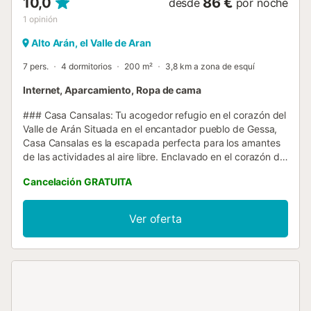
10,0
86 €
desde
por noche
1
opinión
Alto Arán, el Valle de Aran
7 pers.
4 dormitorios
200 m²
3,8 km a zona de esquí
Internet, Aparcamiento, Ropa de cama
### Casa Cansalas: Tu acogedor refugio en el corazón del
Valle de Arán Situada en el encantador pueblo de Gessa,
Casa Cansalas es la escapada perfecta para los amantes
de las actividades al aire libre. Enclavado en el corazón del
Valle de Arán, este pintoresco pueblo ofrece proximidad a
Cancelación GRATUITA
la popular estación de esquí de Baqueira Beret en invierno
y oportunidades para practicar senderismo y ciclismo en
los meses más cálidos. #### Distribución del espacio Casa
Ver oferta
Cansalas puede alojar hasta 7 personas, repartidas en 4
dormitorios, 3 baños y 1 medio baño en tres plantas. La
casa está situada en la zona más tranquila del pueblo. La
entrada principal se abre a un patio delantero en el que
podrá impregnarse del espíritu y la esencia de la vida del
pueblo de antaño. Si entra por el garaje (con un límite de
altura de 1,90 m), encontrará una zona de lavandería