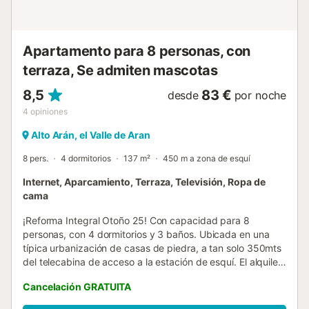
Apartamento para 8 personas, con
terraza, Se admiten mascotas
8,5
83 €
desde
por noche
4
opiniones
Alto Arán, el Valle de Aran
8 pers.
4 dormitorios
137 m²
450 m a zona de esquí
Internet, Aparcamiento, Terraza, Televisión, Ropa de
cama
¡Reforma Integral Otoño 25! Con capacidad para 8
personas, con 4 dormitorios y 3 baños. Ubicada en una
típica urbanización de casas de piedra, a tan solo 350mts
del telecabina de acceso a la estación de esquí. El alquiler
incluye una taquilla guardaesquís bajo el telecabina para
Cancelación GRATUITA
poder hacer este camino con zapatos de calle. Con una
terraza de uso privativo, ideal para desahogo de los niños