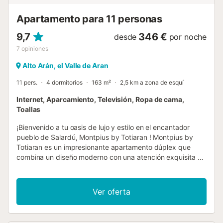
También hay un baño completo con ducha en esta planta.
En la planta superior, con techo...
Apartamento para 11 personas
9,7
346 €
desde
por noche
7
opiniones
Alto Arán, el Valle de Aran
11 pers.
4 dormitorios
163 m²
2,5 km a zona de esquí
Internet, Aparcamiento, Televisión, Ropa de cama,
Toallas
¡Bienvenido a tu oasis de lujo y estilo en el encantador
pueblo de Salardú, Montpius by Totiaran ! Montpius by
Totiaran es un impresionante apartamento dúplex que
combina un diseño moderno con una atención exquisita a
la decoración, todo ello complementado por unas vistas
impresionantes del valle y al imponente Macizo del Aneto.
Montpius by Totiaran es un magnífico apartamento situado
Ver oferta
en el precioso pueblo de Salardú, a tan solo 3 km de la
cota 1500 de Baqueira. La vivienda puede alojar hasta 11
personas, tiene amplia superficie distribuida en dos